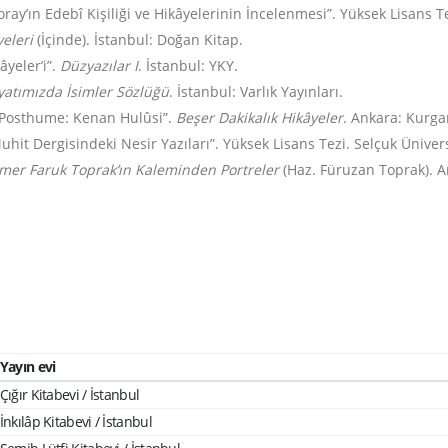
ray’ın Edebî Kişiliği ve Hikâyelerinin İncelenmesi”. Yüksek Lisans 
eleri
(İçinde). İstanbul: Doğan Kitap.
âyeler’i”.
Düzyazılar I
. İstanbul: YKY.
yatımızda İsimler Sözlüğü
. İstanbul: Varlık Yayınları.
r Posthume: Kenan Hulûsi”.
Beşer Dakikalık Hikâyeler
. Ankara: Kurga
hit Dergisindeki Nesir Yazıları”. Yüksek Lisans Tezi. Selçuk Ünivers
mer Faruk Toprak’ın Kaleminden Portreler
(Haz. Füruzan Toprak). An
Yayın evi
Çığır Kitabevi / İstanbul
İnkılâp Kitabevi / İstanbul