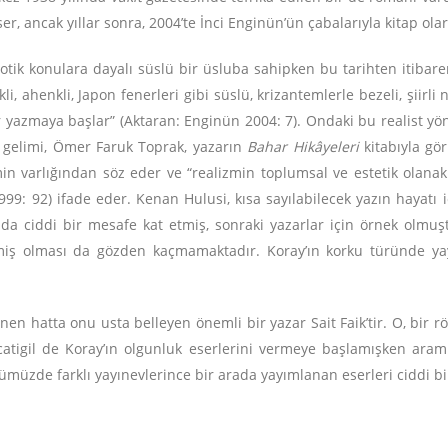
er, ancak yıllar sonra, 2004’te İnci Enginün’ün çabalarıyla kitap ola
gzotik konulara dayalı süslü bir üsluba sahipken bu tarihten itibare
li, ahenkli, Japon fenerleri gibi süslü, krizantemlerle bezeli, şiirl
eler yazmaya başlar” (Aktaran: Enginün 2004: 7). Ondaki bu realist yö
 gelimi, Ömer Faruk Toprak, yazarın
Bahar Hikâyeleri
kitabıyla gör
n varlığından söz eder ve “realizmin toplumsal ve estetik olanak
999: 92) ifade eder. Kenan Hulusi, kısa sayılabilecek yazın hayatı 
da ciddi bir mesafe kat etmiş, sonraki yazarlar için örnek olmuş
etmiş olması da gözden kaçmamaktadır. Koray’ın korku türünde yayı
n hatta onu usta belleyen önemli bir yazar Sait Faik’tir. O, bir rö
catigil de Koray’ın olgunluk eserlerini vermeye başlamışken aram
üzde farklı yayınevlerince bir arada yayımlanan eserleri ciddi bi