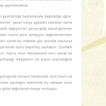
rak yayımlanabildi.
n gazeteciliğe başlamasıyla değişikliğe uğrar.
i nesirler” yazan Koray, gazeteci olduktan sonra
ndeki değişimi bir geriye gidiş olarak görenler
ülen realist yazın anlayışını değerlendirirken
ları içinde bu noktalar göz önünde tutulursa
içerisinde bunu başarmış sayılabilir. Özellikle
tur. Ayrıca onun Maupassant tarzı olarak da
mladığı hikâyelerin ise bütün orijinalliğine
portajında Koray’ın harikulade récit (nesir) ve
ızdan ayrıldığını belirterek bu sebeple onun
r gözle değerlendirilmeye muhtaçtır.