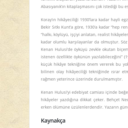
Abasıyanık’ın kitaplaşmasını çok istediği bu es
Koray’ın hikâyeciliği 1930’lara kadar hayli e
Bekir Sıtkı Kunt’a göre, 1930’a kadar “hep renk
“halkı, köylüyü, işçiyi anlatan, realist hikây
kadar olumlu karşılayanlar da olmuştur. Söz
Kenan Hulusi’de öyküyü zevkle okutan biçemi
istenen özellikte öykünün yazılabileceğini” (1
küçük hikâye tekniğine önem vererek bu yol
bilinen olay hikâyeciliği tekniğinde ısrar 
rağmen yeterince üzerinde durulmamıştır.
Kenan Hulusi’yi edebiyat camiası içinde beğene
hikâyeler yazdığına dikkat çeker. Behçet Ne
erken ölümüne üzülenlerdendir. Yazarın günüm
Kaynakça