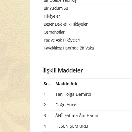
Bir Otelde Yedi Kişi
Bir Yudum Su
Hikâyeler
Beşer Dakikalık Hikâyeler
Osmanoflar
Yaz ve Aşk Hikâyeleri
Kavaklıkoz Hanı’nda Bir Vaka
İlişkili Maddeler
Sn.
Madde Adı
1
Tan Tolga Demirci
2
Doğu Yücel
3
ÂNÎ, Fâtıma Ânî Hanım
4
HESEN ŞEMKİRLİ