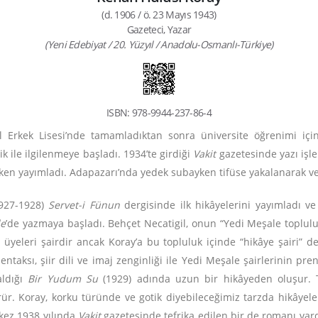
(d. 1906 / ö. 23 Mayıs 1943)
Gazeteci, Yazar
(Yeni Edebiyat / 20. Yüzyıl / Anadolu-Osmanlı-Türkiye)
ISBN: 978-9944-237-86-4
l Erkek Lisesi’nde tamamladıktan sonra üniversite öğrenimi için 
k ile ilgilenmeye başladı. 1934’te girdiği
Vakit
gazetesinde yazı işl
en yayımladı. Adapazarı’nda yedek subayken tifüse yakalanarak vef
1927-1928)
Servet-i Fünun
dergisinde ilk hikâyelerini yayımladı ve 
le
’de yazmaya başladı. Behçet Necatigil, onun “Yedi Meşale toplulu
üyeleri şairdir ancak Koray’a bu topluluk içinde “hikâye şairi”
entaksı, şiir dili ve imaj zenginliği ile Yedi Meşale şairlerinin pren
aldığı
Bir Yudum Su
(1929) adında uzun bir hikâyeden oluşur. 
rür. Koray, korku türünde ve gotik diyebileceğimiz tarzda hikâyel
 kez 1938 yılında
Vakit
gazetesinde tefrika edilen bir de romanı var