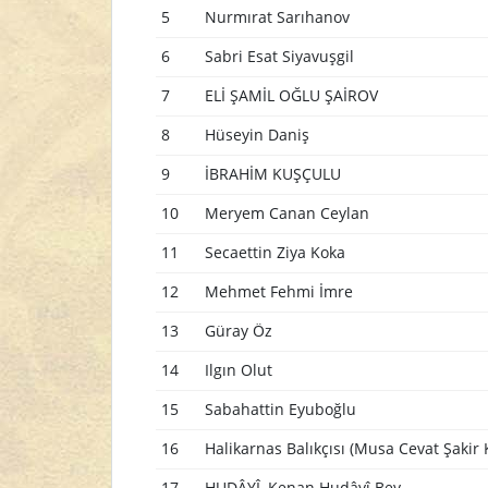
5
Nurmırat Sarıhanov
6
Sabri Esat Siyavuşgil
7
ELİ ŞAMİL OĞLU ŞAİROV
8
Hüseyin Daniş
9
İBRAHİM KUŞÇULU
10
Meryem Canan Ceylan
11
Secaettin Ziya Koka
12
Mehmet Fehmi İmre
13
Güray Öz
14
Ilgın Olut
15
Sabahattin Eyuboğlu
16
Halikarnas Balıkçısı (Musa Cevat Şakir 
17
HUDÂYÎ, Kenan Hudâyî Bey