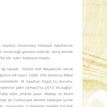
İstanbul Üniversitesi Edebiyat Fakültesi'ne
eri müdürlüğü görevini üstlendi. Geniş kesime
at etti. Kabri Adapazarı’ndadır.
ilgi topladı. 1928’de Yedi Meşaleciler olarak
ğunun tek nasiri” (2006: 250) olmasına dikkat
 denilmektedir. M. Kayahan Özgül, bu durumu,
siplerine yakın [olması]”na (2013: VII) bağlar.
Takip eden yıllarda yazar,
Mektep
ve
Muhit
eriyle de Cumhuriyet dönemi edebiyatı içinde
dır:
Osmanoflar
. O dönemde özellikle Sait Faik