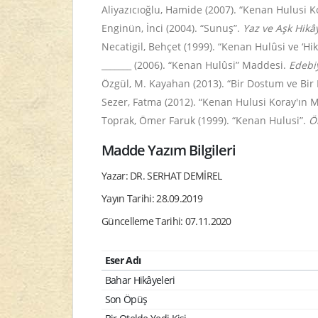
Aliyazıcıoğlu, Hamide (2007). “Kenan Hulusi Ko
Enginün, İnci (2004). “Sunuş”.
Yaz ve Aşk Hikây
Necatigil, Behçet (1999). “Kenan Hulûsi ve ‘Hik
_______ (2006). “Kenan Hulûsi” Maddesi.
Edebi
Özgül, M. Kayahan (2013). “Bir Dostum ve Bi
Sezer, Fatma
(2012). “Kenan Hulusi Koray'ın Mu
Toprak, Ömer Faruk (1999). “Kenan Hulusi”.
Ö
Madde Yazım Bilgileri
Yazar: DR. SERHAT DEMİREL
Yayın Tarihi: 28.09.2019
Güncelleme Tarihi: 07.11.2020
Eser Adı
Bahar Hikâyeleri
Son Öpüş