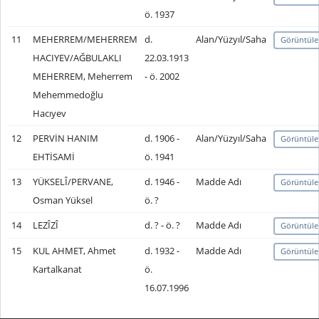
ö. 1937
11
MEHERREM/MEHERREM
d.
Alan/Yüzyıl/Saha
Görüntüle
HACIYEV/AĞBULAKLI
22.03.1913
MEHERREM, Meherrem
- ö. 2002
Mehemmedoğlu
Hacıyev
12
PERVİN HANIM
d. 1906 -
Alan/Yüzyıl/Saha
Görüntüle
EHTİSAMİ
ö. 1941
13
YÜKSELÎ/PERVANE,
d. 1946 -
Madde Adı
Görüntüle
Osman Yüksel
ö. ?
14
LEZÎZÎ
d. ? - ö. ?
Madde Adı
Görüntüle
15
KUL AHMET, Ahmet
d. 1932 -
Madde Adı
Görüntüle
Kartalkanat
ö.
16.07.1996