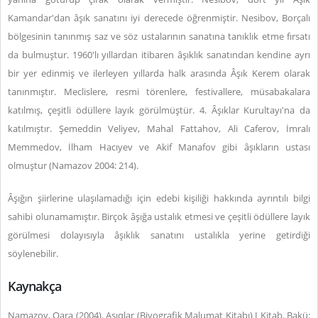
Kamandar'dan âşık sanatını iyi derecede öğrenmiştir. Nesibov, Borçalı
bölgesinin tanınmış saz ve söz ustalarının sanatına tanıklık etme fırsatı
da bulmuştur. 1960'lı yıllardan itibaren âşıklık sanatından kendine ayrı
bir yer edinmiş ve ilerleyen yıllarda halk arasında Âşık Kerem olarak
tanınmıştır. Meclislere, resmi törenlere, festivallere, müsabakalara
katılmış, çeşitli ödüllere layık görülmüştür. 4. Âşıklar Kurultayı'na da
katılmıştır. Şemeddin Veliyev, Mahal Fattahov, Ali Caferov, İmralı
Memmedov, İlham Hacıyev ve Akif Manafov gibi âşıkların ustası
olmuştur (Namazov 2004: 214).
Âşığın şiirlerine ulaşılamadığı için edebi kişiliği hakkında ayrıntılı bilgi
sahibi olunamamıştır. Birçok âşığa ustalık etmesi ve çeşitli ödüllere layık
görülmesi dolayısıyla âşıklık sanatını ustalıkla yerine getirdiği
söylenebilir.
Kaynakça
Namazov, Qara (2004).
Aşıqlar (Biyografik Malumat Kitabı) I Kitab.
Bakü: