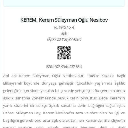
KEREM, Kerem Süleyman Oğlu Nesibov
(d. 1945 / ö. -)
âşık
(Âşık / 20. Yüzyıl / Azeri)
ISBN: 978-9944-237-86-4
Asıl adı Kerem Süleyman Oğlu Nesibov'dur. 1945'te Kazak'a bağlı
Elibayramlı köyünde dünyaya gelmiştir. Çocukluk yaşlarında âşıklık
geleneğinin içerisinde yer alan bir çevrede yetişmiştir. Bu çevrenin onun
âşıklık sanatına yönelmesinde büyük tesiri olmuştur. Dede Kerem'in
yanık sözlerini dinledikçe âşıklık sanatına derin bağlılığını sağlamıştır.
Babası Süleyman Bey, Kerem Nesibov'ın saza ve söze olan bu ilgi ve
bağlılığını görerek onu usta âşık olarak tanınan Kamandar Efendiyev'in
yanına götürüp çırak olarak vermiştir. Nesibov, dört yıl Âşık