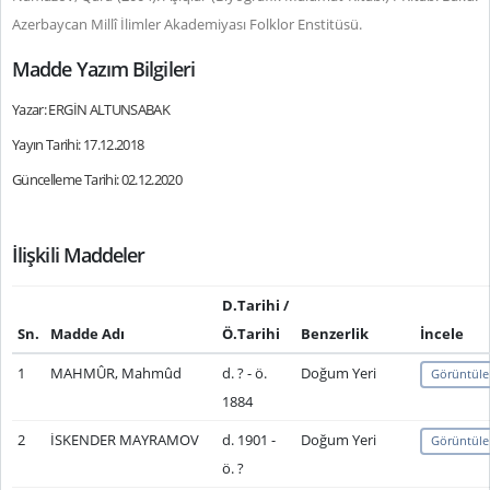
Azerbaycan Millî İlimler Akademiyası Folklor Enstitüsü.
Madde Yazım Bilgileri
Yazar: ERGİN ALTUNSABAK
Yayın Tarihi: 17.12.2018
Güncelleme Tarihi: 02.12.2020
İlişkili Maddeler
D.Tarihi /
Sn.
Madde Adı
Ö.Tarihi
Benzerlik
İncele
1
MAHMÛR, Mahmûd
d. ? - ö.
Doğum Yeri
Görüntüle
1884
2
İSKENDER MAYRAMOV
d. 1901 -
Doğum Yeri
Görüntüle
ö. ?