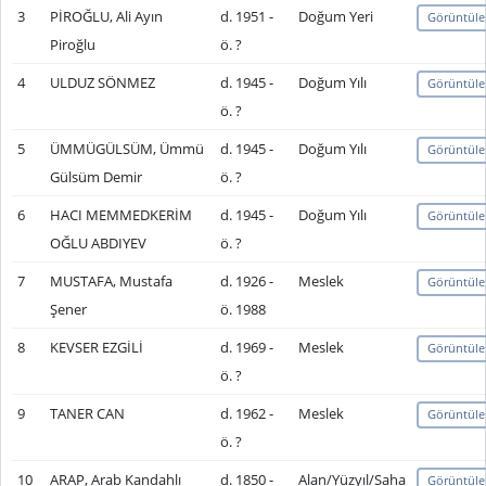
3
PİROĞLU, Ali Ayın
d. 1951 -
Doğum Yeri
Görüntüle
Piroğlu
ö. ?
4
ULDUZ SÖNMEZ
d. 1945 -
Doğum Yılı
Görüntüle
ö. ?
5
ÜMMÜGÜLSÜM, Ümmü
d. 1945 -
Doğum Yılı
Görüntüle
Gülsüm Demir
ö. ?
6
HACI MEMMEDKERİM
d. 1945 -
Doğum Yılı
Görüntüle
OĞLU ABDIYEV
ö. ?
7
MUSTAFA, Mustafa
d. 1926 -
Meslek
Görüntüle
Şener
ö. 1988
8
KEVSER EZGİLİ
d. 1969 -
Meslek
Görüntüle
ö. ?
9
TANER CAN
d. 1962 -
Meslek
Görüntüle
ö. ?
10
ARAP, Arab Kandahlı
d. 1850 -
Alan/Yüzyıl/Saha
Görüntüle