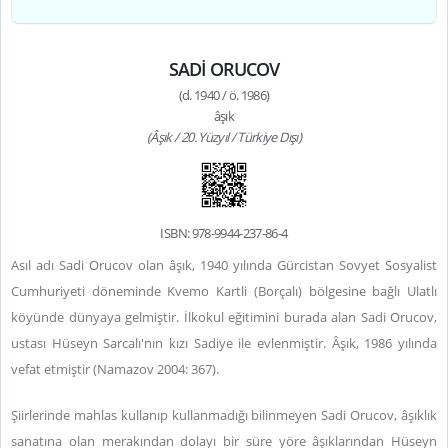
SADİ ORUCOV
(d. 1940 / ö. 1986)
âşık
(Âşık / 20. Yüzyıl / Türkiye Dışı)
ISBN: 978-9944-237-86-4
Asıl adı Sadi Orucov olan âşık, 1940 yılında Gürcistan Sovyet Sosyalist
Cumhuriyeti döneminde Kvemo Kartli (Borçalı) bölgesine bağlı Ulatlı
köyünde dünyaya gelmiştir. İlkokul eğitimini burada alan Sadi Orucov,
ustası Hüseyn Sarcalı'nın kızı Sadiye ile evlenmiştir. Âşık, 1986 yılında
vefat etmiştir (Namazov 2004: 367).
Şiirlerinde mahlas kullanıp kullanmadığı bilinmeyen Sadi Orucov, âşıklık
sanatına olan merakından dolayı bir süre yöre âşıklarından Hüseyn