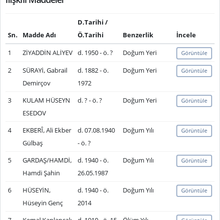
D.Tarihi /
Sn.
Madde Adı
Ö.Tarihi
Benzerlik
İncele
1
ZİYADDİN ALİYEV
d. 1950 - ö. ?
Doğum Yeri
Görüntüle
2
SÜRAYİ, Gabrail
d. 1882 - ö.
Doğum Yeri
Görüntüle
Demirçov
1972
3
KULAM HÜSEYN
d. ? - ö. ?
Doğum Yeri
Görüntüle
ESEDOV
4
EKBERÎ, Ali Ekber
d. 07.08.1940
Doğum Yılı
Görüntüle
Gülbaş
- ö. ?
5
GARDAŞ/HAMDİ,
d. 1940 - ö.
Doğum Yılı
Görüntüle
Hamdi Şahin
26.05.1987
6
HÜSEYİN,
d. 1940 - ö.
Doğum Yılı
Görüntüle
Hüseyin Genç
2014