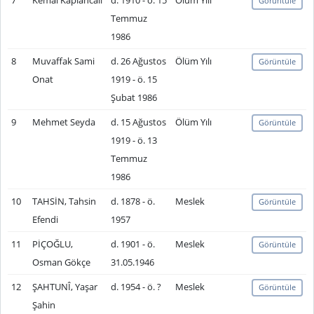
7
Kemal Kaplancalı
d. 1910 - ö. 15
Ölüm Yılı
Görüntüle
Temmuz
1986
8
Muvaffak Sami
d. 26 Ağustos
Ölüm Yılı
Görüntüle
Onat
1919 - ö. 15
Şubat 1986
9
Mehmet Seyda
d. 15 Ağustos
Ölüm Yılı
Görüntüle
1919 - ö. 13
Temmuz
1986
10
TAHSİN, Tahsin
d. 1878 - ö.
Meslek
Görüntüle
Efendi
1957
11
PİÇOĞLU,
d. 1901 - ö.
Meslek
Görüntüle
Osman Gökçe
31.05.1946
12
ŞAHTUNÎ, Yaşar
d. 1954 - ö. ?
Meslek
Görüntüle
Şahin