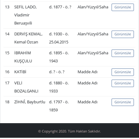
13
SEFİL LADO,
d. 1877 - ö. ?
Alan/Yüzyıl/Saha
Görüntüle
Vladimir
Beruaşvili
14
DERVİŞ KEMAL,
d. 1930 - ö.
Alan/Yüzyıl/Saha
Görüntüle
Kemal Özcan
25.04.2015
15
İBRAHİM
d. 1895 - ö.
Alan/Yüzyıl/Saha
Görüntüle
KUŞÇULU
1943
16
KATİBİ
d. ? - ö. ?
Madde Adı
Görüntüle
17
VELİ
d. 1880 - ö.
Madde Adı
Görüntüle
BOZALGANLI
1933
18
ZİHNÎ, Bayburtlu
d. 1797 - ö.
Madde Adı
Görüntüle
1859
© Copyright 2020. Tüm Hakları Saklıdır.