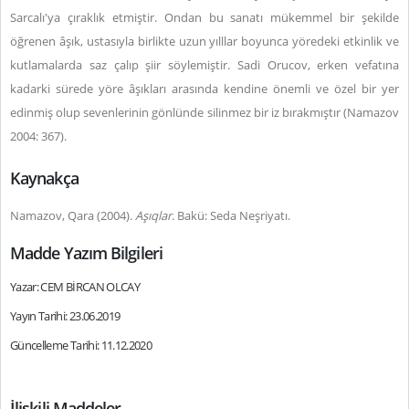
Sarcalı'ya çıraklık etmiştir. Ondan bu sanatı mükemmel bir şekilde
öğrenen âşık, ustasıyla birlikte uzun yılllar boyunca yöredeki etkinlik ve
kutlamalarda saz çalıp şiir söylemiştir. Sadi Orucov, erken vefatına
kadarki sürede yöre âşıkları arasında kendine önemli ve özel bir yer
edinmiş olup sevenlerinin gönlünde silinmez bir iz bırakmıştır (Namazov
2004: 367).
Kaynakça
Namazov, Qara (2004).
Aşıqlar
. Bakü: Seda Neşriyatı.
Madde Yazım Bilgileri
Yazar: CEM BİRCAN OLCAY
Yayın Tarihi: 23.06.2019
Güncelleme Tarihi: 11.12.2020
İlişkili Maddeler