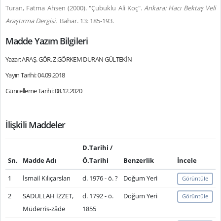
Turan, Fatma Ahsen (2000). "Çubuklu Ali Koç".
Ankara: Hacı Bektaş Veli
Araştırma Dergisi.
Bahar.
13: 185-193.
Madde Yazım Bilgileri
Yazar: ARAŞ. GÖR. Z.GÖRKEM DURAN GÜLTEKİN
Yayın Tarihi: 04.09.2018
Güncelleme Tarihi: 08.12.2020
İlişkili Maddeler
D.Tarihi /
Sn.
Madde Adı
Ö.Tarihi
Benzerlik
İncele
1
İsmail Kılıçarslan
d. 1976 - ö. ?
Doğum Yeri
Görüntüle
2
SADULLAH İZZET,
d. 1792 - ö.
Doğum Yeri
Görüntüle
Müderris-zâde
1855