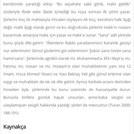
kendisinde yarattığı etkiyi "Bu seyahate saklı gittik, Haklı geldik"
sözleriyle ifade eder. Bade içmediği bu rüya sonrası ilk şiirini yazar.
Şiirlerini Koç Ali mahlasıyla irticalen söyleyen Ali Koç, kendisini halk âşığı
değil, Hakk âşığı olarak görür ve bu doğrultuda şiirlerini Hakk'ın rızasını
kazanmak amacıyla Hakk için yazar ve Hakk'a sunar. "Sana" adlı şiirinde
bunu şöyle dile getirir: "Âlemlerin Rabbi yaradanımsın/ Karanlık geceyi
nur edenimsin/ Gönül gözlerimi gör edenimsin/ Şükür sana tövbe sana
hamd sana". Şiirlerinde ağırlıklı olarak Hz. Muhammed'e, Ehl-i Beyt'e, Hz.
Fatıma, Hz. Hasan ve Hz. Hüseyin'e olan muhabbetinin yanı sıra 12
İmam, Hoca Ahmed Yesevi ve Hacı Bektaş Veli gibi gönül erlerine olan
saygı ve muhabbeti de sık sık dile getirir. Ayrıca Kerbela acısını derinden
hisseden âşık, şiirlerinde bu konu üzerinde de hassasiyetle durur.
Bununla birlikte günlük hayat unsurları, anne-baba sevgisi ve
ulaşılamayan sevgili hakkında yazdığı şiirleri de mevcuttur (Turan 2000:
186-191).
Kaynakça