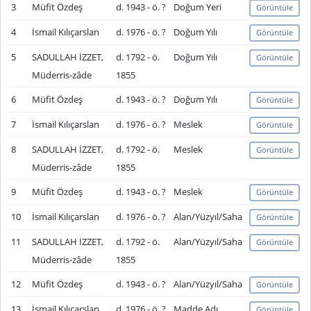
3
Müfit Özdeş
d. 1943 - ö. ?
Doğum Yeri
Görüntüle
4
İsmail Kılıçarslan
d. 1976 - ö. ?
Doğum Yılı
Görüntüle
5
SADULLAH İZZET,
d. 1792 - ö.
Doğum Yılı
Görüntüle
Müderris-zâde
1855
6
Müfit Özdeş
d. 1943 - ö. ?
Doğum Yılı
Görüntüle
7
İsmail Kılıçarslan
d. 1976 - ö. ?
Meslek
Görüntüle
8
SADULLAH İZZET,
d. 1792 - ö.
Meslek
Görüntüle
Müderris-zâde
1855
9
Müfit Özdeş
d. 1943 - ö. ?
Meslek
Görüntüle
10
İsmail Kılıçarslan
d. 1976 - ö. ?
Alan/Yüzyıl/Saha
Görüntüle
11
SADULLAH İZZET,
d. 1792 - ö.
Alan/Yüzyıl/Saha
Görüntüle
Müderris-zâde
1855
12
Müfit Özdeş
d. 1943 - ö. ?
Alan/Yüzyıl/Saha
Görüntüle
13
İsmail Kılıçarslan
d. 1976 - ö. ?
Madde Adı
Görüntüle