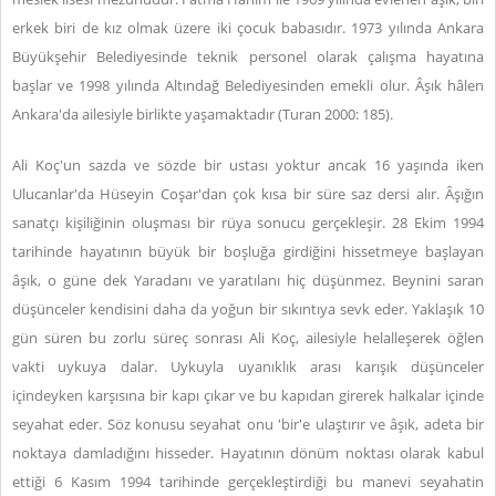
erkek biri de kız olmak üzere iki çocuk babasıdır. 1973 yılında Ankara
Büyükşehir Belediyesinde teknik personel olarak çalışma hayatına
başlar ve 1998 yılında Altındağ Belediyesinden emekli olur. Âşık hâlen
Ankara'da ailesiyle birlikte yaşamaktadır (Turan 2000: 185).
Ali Koç'un sazda ve sözde bir ustası yoktur ancak 16 yaşında iken
Ulucanlar'da Hüseyin Coşar'dan çok kısa bir süre saz dersi alır. Âşığın
sanatçı kişiliğinin oluşması bir rüya sonucu gerçekleşir. 28 Ekim 1994
tarihinde hayatının büyük bir boşluğa girdiğini hissetmeye başlayan
âşık, o güne dek Yaradanı ve yaratılanı hiç düşünmez. Beynini saran
düşünceler kendisini daha da yoğun bir sıkıntıya sevk eder. Yaklaşık 10
gün süren bu zorlu süreç sonrası Ali Koç, ailesiyle helalleşerek öğlen
vakti uykuya dalar. Uykuyla uyanıklık arası karışık düşünceler
içindeyken karşısına bir kapı çıkar ve bu kapıdan girerek halkalar içinde
seyahat eder. Söz konusu seyahat onu 'bir'e ulaştırır ve âşık, adeta bir
noktaya damladığını hisseder. Hayatının dönüm noktası olarak kabul
ettiği 6 Kasım 1994 tarihinde gerçekleştirdiği bu manevi seyahatin