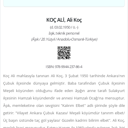
KOÇ ALİ, Ali Koç
(d. 03.02.1950 / ö. -)
âşık, teknik personel
(Âşık / 20. Yüzyıl / Anadolu-Osmanlı-Türkiye)
ISBN: 978-9944-237-86-4
Koç Ali mahlasıyla tanınan Ali Koç, 3 Şubat 1950 tarihinde Ankara'nın
Çubuk ilçesinde dünyaya gelmiştir. Baba tarafından Çubuk ilçesinin
Meşeli köyünden olduğunu ifade eden âşığın anne tarafı Sulakyurt
ilçesinin Hamzalı köyündendir ve annesi Hamzalı Ocağı'na mensuptur.
Âşık, memleketine olan sevgisini "Kalırım Elbet" adlı şiirinde şöyle dile
getirir: "Vilayet Ankara Çubuk Kazası/ Meşeli köyümdür tanırım elbet/
Üç başın üstünde taç göl yaylası/ Güzelin kadrini bilirim elbet". Ali Koç,
meslek lisesi mezunudur. Fatma Hanım ile 1969 yılında evlenen âşık, biri