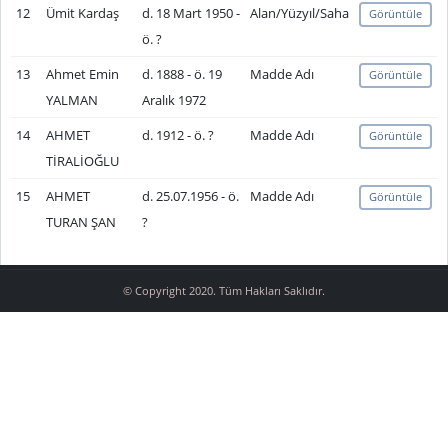
12
Ümit Kardaş
d. 18 Mart 1950 -
Alan/Yüzyıl/Saha
Görüntüle
ö. ?
13
Ahmet Emin
d. 1888 - ö. 19
Madde Adı
Görüntüle
YALMAN
Aralık 1972
14
AHMET
d. 1912 - ö. ?
Madde Adı
Görüntüle
TİRALİOĞLU
15
AHMET
d. 25.07.1956 - ö.
Madde Adı
Görüntüle
TURAN ŞAN
?
© Copyright 2020. Tüm Hakları Saklıdır.