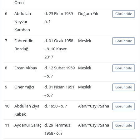
Ören
6
Abdullah
d. 23 Ekim 1939 -
Doğum Yılı
Görüntüle
Neyzar
ö. ?
Karahan
7
Fahreddin
d. 01 Ocak 1958
Meslek
Görüntüle
Bozdağ
- ö. 10 Kasım
2017
8
Ercan Akbay
d. 12 Şubat 1959
Meslek
Görüntüle
- ö. ?
9
Öner Yağcı
d. 01 Nisan 1951
Meslek
Görüntüle
- ö. ?
10
Abdullah Ziya
d. 1950 - ö. ?
Alan/Yüzyıl/Saha
Görüntüle
Kabak
11
Aydanur Saraç
d. 29 Temmuz
Alan/Yüzyıl/Saha
Görüntüle
1968 - ö. ?