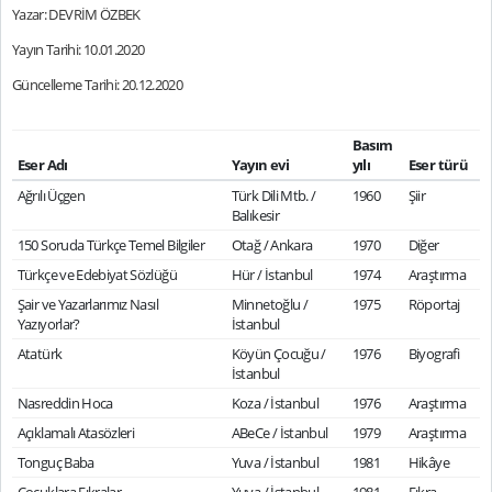
Yazar: DEVRİM ÖZBEK
Yayın Tarihi: 10.01.2020
Güncelleme Tarihi: 20.12.2020
Basım
Eser Adı
Yayın evi
yılı
Eser türü
Ağrılı Üçgen
Türk Dili Mtb. /
1960
Şiir
Balıkesir
150 Soruda Türkçe Temel Bilgiler
Otağ / Ankara
1970
Diğer
Türkçe ve Edebiyat Sözlüğü
Hür / İstanbul
1974
Araştırma
Şair ve Yazarlarımız Nasıl
Minnetoğlu /
1975
Röportaj
Yazıyorlar?
İstanbul
Atatürk
Köyün Çocuğu /
1976
Biyografi
İstanbul
Nasreddin Hoca
Koza / İstanbul
1976
Araştırma
Açıklamalı Atasözleri
ABeCe / İstanbul
1979
Araştırma
Tonguç Baba
Yuva / İstanbul
1981
Hikâye