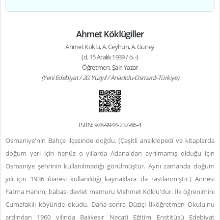
Ahmet Köklügiller
Ahmet Köklü, A. Ceyhun, A. Güney
(d. 15 Aralık 1939 / ö. -)
Öğretmen, Şair, Yazar
(Yeni Edebiyat / 20. Yüzyıl / Anadolu-Osmanlı-Türkiye)
ISBN: 978-9944-237-86-4
Osmaniye'nin Bahçe ilçesinde doğdu. (Çeşitli ansiklopedi ve kitaplarda
doğum yeri için henüz o yıllarda Adana'dan ayrılmamış olduğu için
Osmaniye şehrinin kullanılmadığı görülmüştür. Aynı zamanda doğum
yılı için 1936 ibaresi kullanıldığı kaynaklara da rastlanmıştır.) Annesi
Fatma Hanım, babası devlet memuru Mehmet Köklü'dür. İlk öğrenimini
Cumafakılı köyünde okudu. Daha sonra Düziçi İlköğretmen Okulu'nu
ardından 1960 yılında Balıkesir Necati Eğitim Enstitüsü Edebiyat