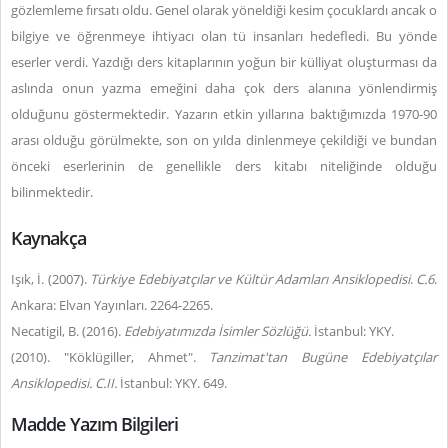
gözlemleme fırsatı oldu. Genel olarak yöneldiği kesim çocuklardı ancak o
bilgiye ve öğrenmeye ihtiyacı olan tü insanları hedefledi. Bu yönde
eserler verdi. Yazdığı ders kitaplarının yoğun bir külliyat oluşturması da
aslında onun yazma emeğini daha çok ders alanına yönlendirmiş
olduğunu göstermektedir. Yazarın etkin yıllarına baktığımızda 1970-90
arası olduğu görülmekte, son on yılda dinlenmeye çekildiği ve bundan
önceki eserlerinin de genellikle ders kitabı niteliğinde olduğu
bilinmektedir.
Kaynakça
Işık, İ. (2007).
Türkiye Edebiyatçılar ve Kültür Adamları Ansiklopedisi
.
C.6
.
Ankara: Elvan Yayınları. 2264-2265.
Necatigil, B. (2016).
Edebiyatımızda İsimler Sözlüğü.
İstanbul: YKY.
(2010). "Köklügiller, Ahmet".
Tanzimat'tan Bugüne Edebiyatçılar
Ansiklopedisi. C.II.
İstanbul: YKY. 649.
Madde Yazım Bilgileri