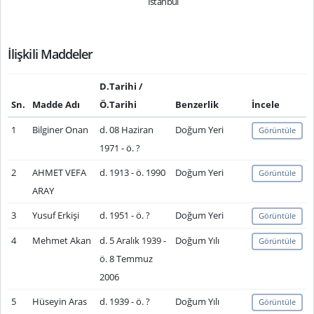
İstanbul
İlişkili Maddeler
D.Tarihi /
Sn.
Madde Adı
Ö.Tarihi
Benzerlik
İncele
1
Bilginer Onan
d. 08 Haziran
Doğum Yeri
Görüntüle
1971 - ö. ?
2
AHMET VEFA
d. 1913 - ö. 1990
Doğum Yeri
Görüntüle
ARAY
3
Yusuf Erkişi
d. 1951 - ö. ?
Doğum Yeri
Görüntüle
4
Mehmet Akan
d. 5 Aralık 1939 -
Doğum Yılı
Görüntüle
ö. 8 Temmuz
2006
5
Hüseyin Aras
d. 1939 - ö. ?
Doğum Yılı
Görüntüle