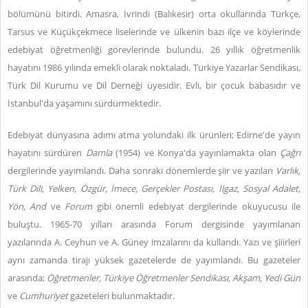
bölümünü bitirdi. Amasra, İvrindi (Balıkesir) orta okullarında Türkçe,
Tarsus ve Küçükçekmece liselerinde ve ülkenin bazı ilçe ve köylerinde
edebiyat öğretmenliği görevlerinde bulundu. 26 yıllık öğretmenlik
hayatını 1986 yılında emekli olarak noktaladı. Türkiye Yazarlar Sendikası,
Türk Dil Kurumu ve Dil Derneği üyesidir. Evli, bir çocuk babasıdır ve
İstanbul'da yaşamını sürdürmektedir.
Edebiyat dünyasına adımı atma yolundaki ilk ürünleri; Edirne'de yayın
hayatını sürdüren
Damla
(1954) ve Konya'da yayınlamakta olan
Çağrı
dergilerinde yayımlandı. Daha sonraki dönemlerde şiir ve yazıları
Varlık,
Türk Dili, Yelken, Özgür, İmece, Gerçekler Postası, Ilgaz, Sosyal Adalet,
Yön, And
ve
Forum
gibi önemli edebiyat dergilerinde okuyucusu ile
buluştu. 1965-70 yılları arasında Forum dergisinde yayımlanan
yazılarında A. Ceyhun ve A. Güney imzalarını da kullandı. Yazı ve şiiirleri
aynı zamanda tirajı yüksek gazetelerde de yayımlandı. Bu gazeteler
arasında;
Öğretmenler, Türkiye Öğretmenler Sendikası, Akşam, Yedi Gün
ve
Cumhuriyet
gazeteleri bulunmaktadır.