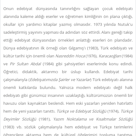
Onun edebiyat dünyasında tanınırlığını sağlayan çocuk edebiyatı
alanında kaleme aldığı eserler ve öğretmen kimliğinin ön plana çıktığı,
okullar için yardımcı kitaplar yazmış olmasıdır. 1973 yılında Nutuk'u
sadeleştirmiş yayınını yapması da adından söz ettirdi. Alanı gereği takip
ettiği edebiyat dünyasından örnekleri anlattığı eserleri ön plandadır.
Dünya edebiyatının ilk örneği olan Gılgamış'ı (1983), Türk edebiyatı ve
kültür tarihi için önemli olan
Nasreddin Hoca
(1976),
Karacaoğlan
(1984)
ve
Pir Sultan Abdal
(1984) gibi şahsiyetleri eserlerinde konu edindi.
Öğretici, didaktik, aktarımcı bir üslup kullandı. Edebiyat tarihi
çalışmalarıyla (
Edebiyatımızda Şairler ve Yazarlar
) Türk edebiyatı alanına
önemli katkılarda bulundu. Yalnızca modern edebiyatı değil halk
edebiyatı gibi günümüz insanının uzaklaştığı, kültürümüzün önemli bir
havuzu olan kaynaktan beslendi. Hem eski yazarları yeniden hatırlattı
hem de yeni yazarları tanıttı.
Türkçe ve Edebiyat Sözlüğü
(1974),
Türkçe
Deyimler Sözlüğü
(1981),
Yazım Noktalama ve Kısaltmalar Sözlüğü
(1983) vb. sözlük çalışmalarıyla hem edebiyat ve Türkçe terimlerini
öğrencilere aktarma hem de kültürel öğelerimizi topluma tanıtma,