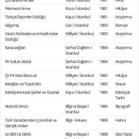
Çocuklara Fıkralar
Yuva / İstanbul
1981
Fıkra
Pekmezci Anne
Koza / İstanbul
1981
Hikâye
Türkçe Deyimler Sözlüğü
Kaya / İstanbul
1981
Araştırma
Gılgamış
Can / İstanbul
1983
Roman
Yazım Noktalama ve Kısaltmalar
Milliyet / İstanbul
1983
Araştırma
Sözlüğü
Karacaoğlan
Serhat Dağıtım /
1984
Araştırma
İstanbul
Pir Sultan Abdal
Serhat Dağıtım /
1984
Araştırma
İstanbul
Çıt Pıt Mavi Boncuk
Milliyet / İstanbul
1985
Hikâye
Keloğlan ve Topal Dev
Milliyet / İstanbul
1985
Masal
Edebiyatımızda Şairler ve Yazarlar
Kaya / İstanbul
1986
Edebiyat
Tarihi
Atatürk'ümüz
Bilgi ve Başarı /
1986
Biyografi
İstanbul
Türk Yazarlarından Çocukluk ve
Bilgi / Ankara
1988
Hatıra
Gençlik Anıları
Az Gitti Uz Gittik
Bilgi ve Başarı /
1988
Gezi Yazısı