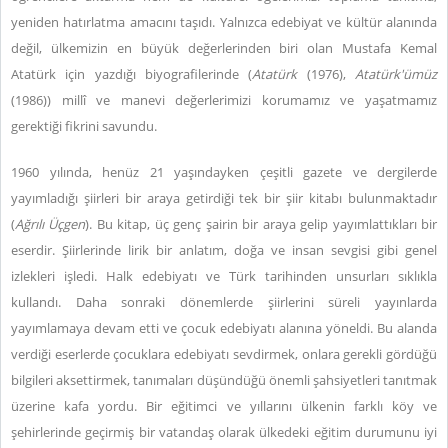
yeniden hatırlatma amacını taşıdı. Yalnızca edebiyat ve kültür alanında
değil, ülkemizin en büyük değerlerinden biri olan Mustafa Kemal
Atatürk için yazdığı biyografilerinde (
Atatürk
(1976),
Atatürk'ümüz
(1986)) millî ve manevi değerlerimizi korumamız ve yaşatmamız
gerektiği fikrini savundu.
1960 yılında, henüz 21 yaşındayken çeşitli gazete ve dergilerde
yayımladığı şiirleri bir araya getirdiği tek bir şiir kitabı bulunmaktadır
(
Ağrılı Üçgen
). Bu kitap, üç genç şairin bir araya gelip yayımlattıkları bir
eserdir. Şiirlerinde lirik bir anlatım, doğa ve insan sevgisi gibi genel
izlekleri işledi. Halk edebiyatı ve Türk tarihinden unsurları sıklıkla
kullandı. Daha sonraki dönemlerde şiirlerini süreli yayınlarda
yayımlamaya devam etti ve çocuk edebiyatı alanına yöneldi. Bu alanda
verdiği eserlerde çocuklara edebiyatı sevdirmek, onlara gerekli gördüğü
bilgileri aksettirmek, tanımaları düşündüğü önemli şahsiyetleri tanıtmak
üzerine kafa yordu. Bir eğitimci ve yıllarını ülkenin farklı köy ve
şehirlerinde geçirmiş bir vatandaş olarak ülkedeki eğitim durumunu iyi