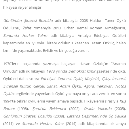
hikâyesi ile yer almıştır.
Gönlümün Şirazesi Bozuldu
adlı kitabıyla 2008 Haldun Taner Öykü
Ödülü'nü,
Zahit
romanıyla 2013 Orhan Kemal Roman Armağanı'nı,
Sonunda Herkes Yalnız
adlı kitabıyla Antalya Edebiyat Ödülleri
kapsamında en iyi öykü kitabı ödülünü kazanan Hasan Özkılıç, halen
İzmir'de yaşamaktadır. Evlidir ve bir çocuğu vardır.
1970'lerin başlarında yazmaya başlayan Hasan Özkılıç'ın "Anamın
Umudu" adlı ilk hikâyesi, 1973 yılında
Demokrat İzmir
gazetesinde çıktı.
Öyküleri daha sonra
Edebiyat Cephesi, Öykü, Küçücük, Çıkış,
İnsancıl,
Evrensel Kültür, Gerçek Sanat, Adam Öykü, Agora, Yelkovan, Notos
Öykü
dergilerinde yayımlandı. Öykü yazmaya on yıl ara verdikten sonra
1994'te tekrar öykülerini yayımlamaya başladı. Hikâyelerini sırasıyla
Kuş
Boranı
(1998),
Şerul'da Beklemek
(2002),
Orada Yollarda
(2005),
Gönlümün Şirazesi Bozuldu
(2008),
Lataros Değirmeni'nde Üç Dakika
(2011) ve
Sonunda Herkes Yalnız
(2014) adlı kitaplarında bir araya