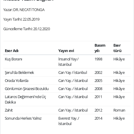
Yazar: DR. NECATİ TONGA
Yayın Tarihi: 22.05.2019
Güncelleme Tarihi: 20.12.2020
Basım
Eser
Eser Adı
Yayın evi
yılı
türü
Kuş Boranı
İnsancıl Yay /
1998
Hikâye
İstanbul
Şerul'da Beklemek
Can Yay / İstanbul
2002
Hikâye
Orada Yollarda
Can Yay. / İstanbul
2005
Hikâye
Gönlümün Şirazesi Bozuldu
Can Yay. / İstanbul
2008
Hikâye
Lataros Değirmeni'nde Üç
Can Yay. / İstanbul
2011
Hikâye
Dakika
Zahit
Can Yay. / İstanbul
2012
Roman
Sonunda Herkes Yalnız
Everest Yay. /
2014
Hikâye
İstanbul