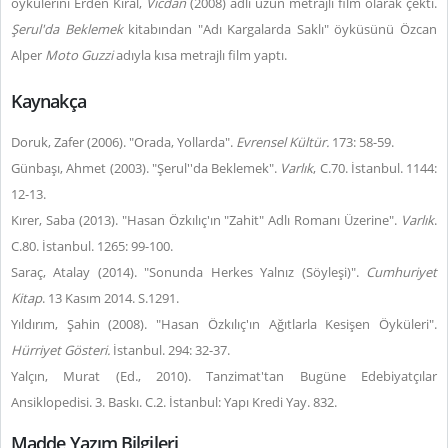
öykülerini Erden Kıral,
Vicdan
(2008) adlı uzun metrajlı film olarak çekti.
Şerul'da Beklemek
kitabından "Adı Kargalarda Saklı" öyküsünü Özcan
Alper
Moto Guzzi
adıyla kısa metrajlı film yaptı.
Kaynakça
Doruk, Zafer (2006). "Orada, Yollarda".
Evrensel Kültür.
173: 58-59.
Günbaşı, Ahmet (2003). "Şerul''da Beklemek".
Varlık
, C.70. İstanbul. 1144:
12-13.
Kırer, Saba (2013). "Hasan Özkılıç'ın "Zahit" Adlı Romanı Üzerine".
Varlık
.
C.80. İstanbul. 1265: 99-100.
Saraç, Atalay (2014). "Sonunda Herkes Yalnız (Söyleşi)".
Cumhuriyet
Kitap
. 13 Kasım 2014. S.1291.
Yıldırım, Şahin (2008). "Hasan Özkılıç'ın Ağıtlarla Kesişen Öyküleri".
Hürriyet Gösteri.
İstanbul. 294: 32-37.
Yalçın, Murat (Ed., 2010). Tanzimat'tan Bugüne Edebiyatçılar
Ansiklopedisi. 3. Baskı. C.2. İstanbul: Yapı Kredi Yay. 832.
Madde Yazım Bilgileri