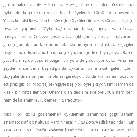
gibi temalar ekseninde içten, sade ve şiirli bir dille işledi. Özkılıç, bazı
öykülerini kurgularken masal, halk hikâyeleri ve türkülerden beslendi.
Yazar, kendisi ile yapılan bir söyleşide öykülerinin yazılış süreci ile ilgili şu
tespitleri yapmıştır: "Öykü çoğu zaman birkaç imgeyle var olmaya
başlıyor bende. Çerçeve girişle ortaya çıktığında yazmaya başlıyorum,
yine çoğunluk o anda sonunu pek düşünmüyorum. Ufukta bazı çizgiler
oluyor finale ilişkin ama bu daha çok yazının içinde ortaya çıkıyor. Bazen
yazarken hiç de düşünmediğim bir yere de gidebiliyor öykü. Ama her
şeyden önce daha başladığımda öykünün bana sıcak gelen, içten,
duygulandıran bir yanının olması gerekiyor. Bu da kimi zaman sözünü
ettiğiniz gibi bir röportaj tekniğiyle başlıyor, öyle gidiyor, kimi zaman da
klasik bir hatta ilerliyor. Önemli olan dediğim gibi öykünün hem beni
hem de kalemimi sürüklemesi." (Saraç 2014).
Mistik bir doku gözlemlenen öykülerinin zemininde çoğu zaman
sinematografik bir altyapı vardır. Yazarın
Kuş Boranı
adlı kitabındaki "Bir
Yanı Yaralı" ve
Orada Yollarda
kitabındaki "Güzel Günler İçin” adlı