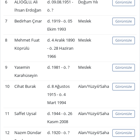
6
ALİOĞLU, Ali
d. 09.08.1951 -
Doğum Yılı
Görüntüle
İhsan Erdoğan
ö. ?
7
Bedirhan Çınar
d. 1919 - ö. 05
Meslek
Görüntüle
Ekim 1993
8
Mehmet Fuat
d. 4 Aralık 1890
Meslek
Görüntüle
Köprülü
- ö. 28 Haziran
1966
9
Yasemin
d. 1981 - ö. ?
Meslek
Görüntüle
Karahüseyin
10
Cihat Burak
d. 8 Ağustos
Alan/Yüzyıl/Saha
Görüntüle
1915 - ö. 4
Mart 1994
11
Saffet Uysal
d. 1944 - ö. 26
Alan/Yüzyıl/Saha
Görüntüle
Kasım 2008
12
Nazım Dündar
d. 1920 - ö. ?
Alan/Yüzyıl/Saha
Görüntüle