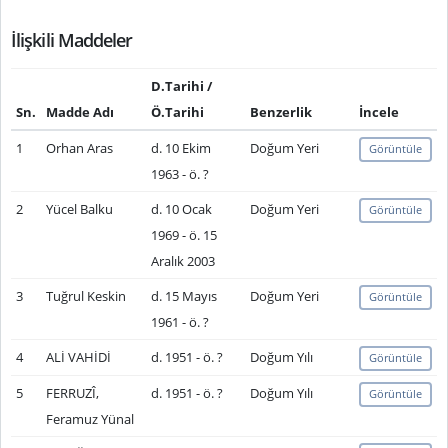
İlişkili Maddeler
D.Tarihi /
Sn.
Madde Adı
Ö.Tarihi
Benzerlik
İncele
1
Orhan Aras
d. 10 Ekim
Doğum Yeri
Görüntüle
1963 - ö. ?
2
Yücel Balku
d. 10 Ocak
Doğum Yeri
Görüntüle
1969 - ö. 15
Aralık 2003
3
Tuğrul Keskin
d. 15 Mayıs
Doğum Yeri
Görüntüle
1961 - ö. ?
4
ALİ VAHİDİ
d. 1951 - ö. ?
Doğum Yılı
Görüntüle
5
FERRUZÎ,
d. 1951 - ö. ?
Doğum Yılı
Görüntüle
Feramuz Yünal