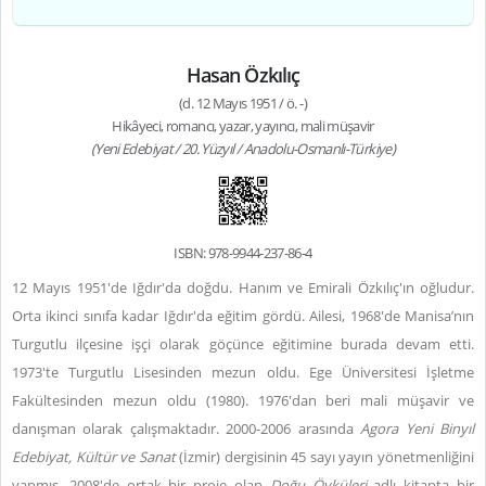
Hasan Özkılıç
(d. 12 Mayıs 1951 / ö. -)
Hikâyeci, romancı, yazar, yayıncı, mali müşavir
(Yeni Edebiyat / 20. Yüzyıl / Anadolu-Osmanlı-Türkiye)
ISBN: 978-9944-237-86-4
12 Mayıs 1951'de Iğdır'da doğdu. Hanım ve Emirali Özkılıç'ın oğludur.
Orta ikinci sınıfa kadar Iğdır'da eğitim gördü. Ailesi, 1968'de Manisa’nın
Turgutlu ilçesine işçi olarak göçünce eğitimine burada devam etti.
1973'te Turgutlu Lisesinden mezun oldu. Ege Üniversitesi İşletme
Fakültesinden mezun oldu (1980). 1976'dan beri mali müşavir ve
danışman olarak çalışmaktadır. 2000-2006 arasında
Agora Yeni Binyıl
Edebiyat, Kültür ve Sanat
(İzmir) dergisinin 45 sayı yayın yönetmenliğini
yapmış, 2008'de ortak bir proje olan
Doğu Öyküleri
adlı kitapta bir