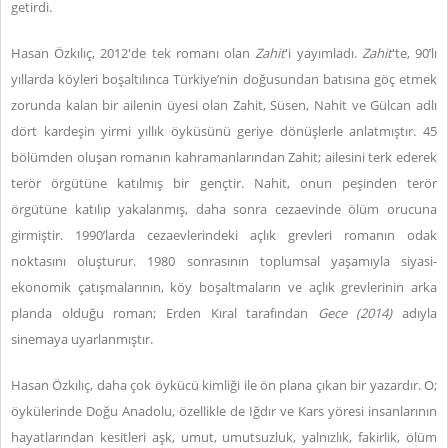
getirdi.
Hasan Özkılıç, 2012'de tek romanı olan
Zahit
'i yayımladı.
Zahit
'te, 90’lı
yıllarda köyleri boşaltılınca Türkiye’nin doğusundan batısına göç etmek
zorunda kalan bir ailenin üyesi olan Zahit, Süsen, Nahit ve Gülcan adlı
dört kardeşin yirmi yıllık öyküsünü geriye dönüşlerle anlatmıştır. 45
bölümden oluşan romanın kahramanlarından Zahit; ailesini terk ederek
terör örgütüne katılmış bir gençtir. Nahit, onun peşinden terör
örgütüne katılıp yakalanmış, daha sonra cezaevinde ölüm orucuna
girmiştir. 1990’larda cezaevlerindeki açlık grevleri romanın odak
noktasını oluşturur. 1980 sonrasının toplumsal yaşamıyla siyasi-
ekonomik çatışmalarının, köy boşaltmaların ve açlık grevlerinin arka
planda olduğu roman; Erden Kıral tarafından
Gece (2014)
adıyla
sinemaya uyarlanmıştır.
Hasan Özkılıç, daha çok öykücü kimliği ile ön plana çıkan bir yazardır. O;
öykülerinde Doğu Anadolu, özellikle de Iğdır ve Kars yöresi insanlarının
hayatlarından kesitleri aşk, umut, umutsuzluk, yalnızlık, fakirlik, ölüm