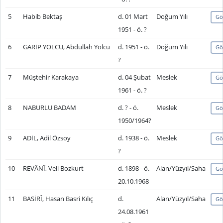
5
Habib Bektaş
d. 01 Mart
Doğum Yılı
Gö
1951 - ö. ?
6
GARİP YOLCU, Abdullah Yolcu
d. 1951 - ö.
Doğum Yılı
Gö
?
7
Müştehir Karakaya
d. 04 Şubat
Meslek
Gö
1961 - ö. ?
8
NABURLU BADAM
d. ? - ö.
Meslek
Gö
1950/1964?
9
ADİL, Adil Özsoy
d. 1938 - ö.
Meslek
Gö
?
10
REVÂNÎ, Veli Bozkurt
d. 1898 - ö.
Alan/Yüzyıl/Saha
Gö
20.10.1968
11
BASİRÎ, Hasan Basri Kılıç
d.
Alan/Yüzyıl/Saha
Gö
24.08.1961