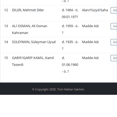
- ö. ?
12
DİLER, Mehmet Diler
d. 1904 - ö.
Alan/Yüzyıl/Saha
Gö
09.01.1971
13
ALİ OSMAN, Ali Osman
d. 1959 - ö.
Madde Adı
Gö
Kahraman
?
14
SÜLEYMAN, Süleyman Uysal
d. 1935 - ö.
Madde Adı
Gö
?
15
GARİP/GARİP KAMİL, Kamil
d.
Madde Adı
Gö
Tezerdi
01.06.1960
- ö. ?
© Copyright 2020. Tüm Hakları Saklıdır.