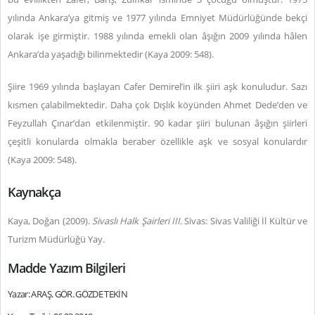
yılında Ankara’ya gitmiş ve 1977 yılında Emniyet Müdürlüğünde bekçi
olarak işe girmiştir. 1988 yılında emekli olan âşığın 2009 yılında hâlen
Ankara’da yaşadığı bilinmektedir (Kaya 2009: 548).
Şiire 1969 yılında başlayan Cafer Demirel’in ilk şiiri aşk konuludur. Sazı
kısmen çalabilmektedir. Daha çok Dışlık köyünden Ahmet Dede’den ve
Feyzullah Çınar’dan etkilenmiştir. 90 kadar şiiri bulunan âşığın şiirleri
çeşitli konularda olmakla beraber özellikle aşk ve sosyal konulardır
(Kaya 2009: 548).
Kaynakça
Kaya, Doğan (2009).
Sivaslı Halk Şairleri III.
Sivas: Sivas Valiliği İl Kültür ve
Turizm Müdürlüğü Yay.
Madde Yazım Bilgileri
Yazar: ARAŞ. GÖR. GÖZDE TEKİN