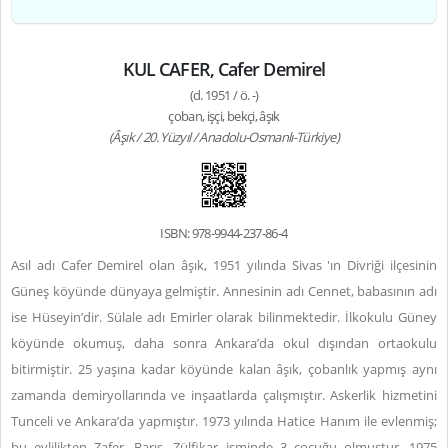
KUL CAFER, Cafer Demirel
(d. 1951 / ö. -)
çoban, işçi, bekçi, âşık
(Âşık / 20. Yüzyıl / Anadolu-Osmanlı-Türkiye)
ISBN: 978-9944-237-86-4
Asıl adı Cafer Demirel olan âşık, 1951 yılında Sivas 'ın Divriği ilçesinin
Güneş köyünde dünyaya gelmiştir. Annesinin adı Cennet, babasının adı
ise Hüseyin’dir. Sülale adı Emirler olarak bilinmektedir. İlkokulu Güney
köyünde okumuş, daha sonra Ankara’da okul dışından ortaokulu
bitirmiştir. 25 yaşına kadar köyünde kalan âşık, çobanlık yapmış aynı
zamanda demiryollarında ve inşaatlarda çalışmıştır. Askerlik hizmetini
Tunceli ve Ankara’da yapmıştır. 1973 yılında Hatice Hanım ile evlenmiş;
bu evlilikten Zafer, Barış, Zülfikar isminde 3 çocuğu olmuştur. 1975