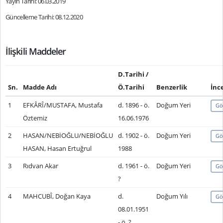
Yayın Tarihi: 06.03.2019
Güncelleme Tarihi: 08.12.2020
İlişkili Maddeler
D.Tarihi /
Sn.
Madde Adı
Ö.Tarihi
Benzerlik
İnc
1
EFKÂRÎ/MUSTAFA, Mustafa
d. 1896 - ö.
Doğum Yeri
Gö
Öztemiz
16.06.1976
2
HASAN/NEBİOĞLU/NEBİOĞLU
d. 1902 - ö.
Doğum Yeri
Gö
HASAN, Hasan Ertuğrul
1988
3
Rıdvan Akar
d. 1961 - ö.
Doğum Yeri
Gö
?
4
MAHCUBÎ, Doğan Kaya
d.
Doğum Yılı
Gö
08.01.1951
- ö. ?