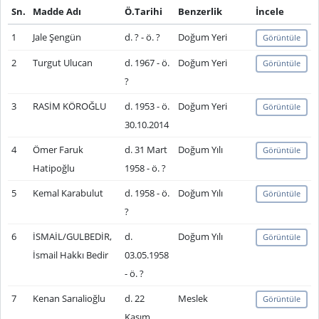
Sn.
Madde Adı
Ö.Tarihi
Benzerlik
İncele
1
Jale Şengün
d. ? - ö. ?
Doğum Yeri
Görüntüle
2
Turgut Ulucan
d. 1967 - ö.
Doğum Yeri
Görüntüle
?
3
RASİM KÖROĞLU
d. 1953 - ö.
Doğum Yeri
Görüntüle
30.10.2014
4
Ömer Faruk
d. 31 Mart
Doğum Yılı
Görüntüle
Hatipoğlu
1958 - ö. ?
5
Kemal Karabulut
d. 1958 - ö.
Doğum Yılı
Görüntüle
?
6
İSMAİL/GULBEDİR,
d.
Doğum Yılı
Görüntüle
İsmail Hakkı Bedir
03.05.1958
- ö. ?
7
Kenan Sarıalioğlu
d. 22
Meslek
Görüntüle
Kasım