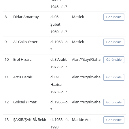
1946 - ö. ?
8
Didar Amantay
d. 05
Meslek
Görüntüle
Şubat
1969 - ö. ?
9
Ali Galip Yener
d. 1963 - ö.
Meslek
Görüntüle
?
10
Erol Hızarcı
d. 8 Aralık
Alan/Yüzyıl/Saha
Görüntüle
1972 - ö. ?
11
Arzu Demir
d. 09
Alan/Yüzyıl/Saha
Görüntüle
Haziran
1973 - ö. ?
12
Göksel Yılmaz
d. 1965 - ö.
Alan/Yüzyıl/Saha
Görüntüle
?
13
ŞAKİR/ŞAKİRÎ, Bekir
d. 1933 - ö.
Madde Adı
Görüntüle
1993