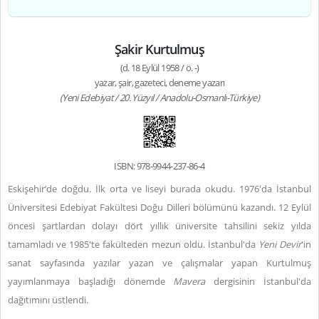
Şakir Kurtulmuş
(d. 18 Eylül 1958 / ö. -)
yazar, şair, gazeteci, deneme yazarı
(Yeni Edebiyat / 20. Yüzyıl / Anadolu-Osmanlı-Türkiye)
ISBN: 978-9944-237-86-4
Eskişehir’de doğdu. İlk orta ve liseyi burada okudu. 1976'da İstanbul
Üniversitesi Edebiyat Fakültesi Doğu Dilleri bölümünü kazandı. 12 Eylül
öncesi şartlardan dolayı dört yıllık üniversite tahsilini sekiz yılda
tamamladı ve 1985'te fakülteden mezun oldu. İstanbul'da
Yeni Devir
'in
sanat sayfasında yazılar yazan ve çalışmalar yapan Kurtulmuş
yayımlanmaya başladığı dönemde
Mavera
dergisinin İstanbul'da
dağıtımını üstlendi.