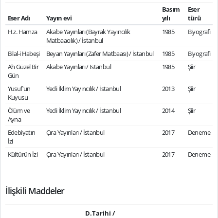
Basım
Eser
Eser Adı
Yayın evi
yılı
türü
H.z. Hamza
Akabe Yayınları (Bayrak Yayıncılık
1985
Biyografi
Matbaacılık) / İstanbul
Bilal-i Habeşi
Beyan Yayınları (Zafer Matbaası) / İstanbul
1985
Biyografi
Ah Güzel Bir
Akabe Yayınları / İstanbul
1985
Şiir
Gün
Yusuf'un
Yedi İklim Yayıncılık / İstanbul
2013
Şiir
Kuyusu
Ölüm ve
Yedi İklim Yayıncılık / İstanbul
2014
Şiir
Ayna
Edebiyatın
Çıra Yayınları / İstanbul
2017
Deneme
İzi
Kültürün İzi
Çıra Yayınları / İstanbul
2017
Deneme
İlişkili Maddeler
D.Tarihi /