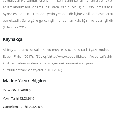
vurgulayan Kurtulmuş, eserlerinin ise insanın kendini anlama ve hayatı
anlamlandırmada önemli bir yere sahip olduğunu savunmaktadır.
Ayrıca eserlerinin bir medeniyetin yeniden dirilişine vesile olmasını arzu
etmektedir. Şaire göre gerçek şiir her zaman kalıcılığını koruyan şiirdir
(Edebifikir 2017).
Kaynakça
Akbaş, Onur. (2018). Şakir Kurtulmuş ile 07.07.2018 Tarihli yazılı mülakat.
Edebi Fikir. (2017). 'Söyleşi'.http://www.edebifikir.com/roportaj/sakir-
kurtulmus-has-siir-her-zaman-degerini-koruyarak-varligini-
surdurur.html (Son ziyaret: 10.07.2018)
Madde Yazım Bilgileri
Yazar: ONUR AKBAŞ
Yayın Tarihi: 13.03.2019
Güncelleme Tarihi: 20.12.2020