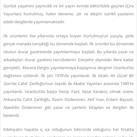
Günlük yaşamını yayıncılık ve bir yayın evinde editörlükle geçiren (Çıra
Yayunları) Kurtulmuş, halen deneme, şiir ve eleştiri içerikli yazılarını
edebi dergilerde yayımlamaktadır.
İlk ürünlerini lise yıllarında ortaya koyan Kurtulmuş’un yazıyla, şiirle
gerçek manada tanışıklığı bu dönemde başladı. İlk ürünleri bu dönemde
okulun duvar gazetesinde yayımlanmaya başladı. Bu yıllarda yazar ve
arkadaşları duvar gazetesi tecrübelerini Eskişehir dışındaki illere kadar
genişletti.
Mavera
Dergisi yayınlanmaya başlayınca derginin İstanbul’da
dağıtımını üstlendi. İlk şiiri 1978'de yayınlandı. İlk kitabı
Ah Güzel Bir
Gün'
de Cahit Zarifoğlu’nun teşviki ile Akabe Yayınları arasında 1985'te
yayınlandı. İstanbul’da başta Necip Fazıl, Sezai Karakoç olmak üzere,
Ankara’da Cahit Zarifoğlu, Rasim Özdenören, Akif İnan, Erdem Bayazıt,
Alaeddin Özdenören gibi yazar ve şairlerin kitapları ve dergileri ile
beslendi.
Edebiyatın hayatla iç içe olduğunun bilincinde olduğunu her fırsatta