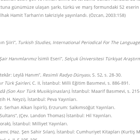
ztuna günümüze ulaşan şarkı, türkü ve marş formundaki 52 eserin li
ülhak Hamit Tarhan’ın takriziyle yayınlandı. (Özcan, 2003:158)
n Şiiri”,
Turkish Studies, International Periodical For The Language
Şair Hanımlarımız
İsimli Eseri”,
Selçuk Üniversitesi Türkiyat Araştır
tekâr: Leylâ Hanım”,
Resimli Radyo Dünyası
, S. 52, s. 28-30.
r Türk Şairleri
, C. II, İstanbul: Milli Eğitim Basımevi, s. 886-891.
dâ (Son Asır Türk Musikişinasları)
, İstanbul: Maarif Basımevi, s. 215
zih H. Neyzi), İstanbul: Peva Yayınları.
az. Serhan Alkan İspirli), Erzurum: Salkımsöğüt Yayınları.
Sultans”, (Çev. Landon Thomas) İstanbul: Hil Yayınları.
orak), İstanbul: Milliyet Yayınları.
remi
, (Haz. Şen Sahir Sılan), İstanbul: Cumhuriyet Kitapları (Kurtiş M
bul, c. II, S.195-196.