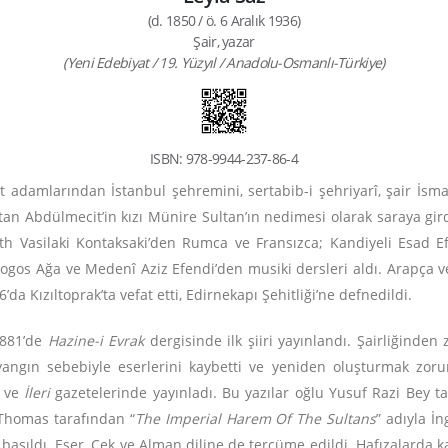
(d. 1850 / ö. 6 Aralık 1936)
Şair, yazar
(Yeni Edebiyat / 19. Yüzyıl / Anadolu-Osmanlı-Türkiye)
ISBN: 978-9944-237-86-4
 adamlarından İstanbul şehremini, sertabib-i şehriyarî, şair İsmail
tan Abdülmecit’in kızı Münire Sultan’ın nedimesi olarak saraya girdi
th Vasilaki Kontaksaki’den Rumca ve Fransızca; Kandiyeli Esad Efe
ogos Ağa ve Medenî Aziz Efendi’den musiki dersleri aldı. Arapça 
6’da Kızıltoprak’ta vefat etti, Edirnekapı Şehitliği’ne defnedildi.
1881’de
Hazine-i Evrak
dergisinde ilk şiiri yayınlandı. Şairliğinden 
n yangın sebebiyle eserlerini kaybetti ve yeniden oluşturmak z
ve
İleri
gazetelerinde yayınladı. Bu yazılar oğlu Yusuf Razi Bey ta
 Thomas tarafından “
The Imperial Harem Of The Sultans
” adıyla İng
e basıldı. Eser, Çek ve Alman diline de tercüme edildi. Hafızalarda 