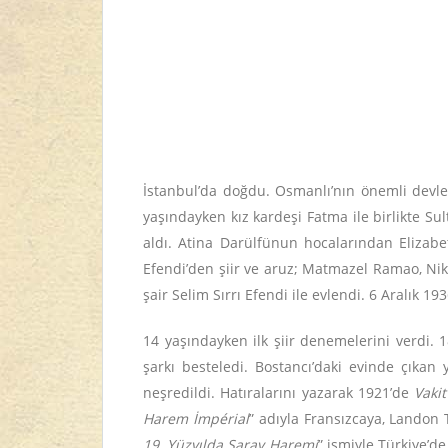
İstanbul’da doğdu. Osmanlı’nın önemli devlet
yaşındayken kız kardeşi Fatma ile birlikte Sul
aldı. Atina Darülfünun hocalarından Elizabe
Efendi’den şiir ve aruz; Matmazel Ramao, Nik
şair Selim Sırrı Efendi ile evlendi. 6 Aralık 193
14 yaşındayken ilk şiir denemelerini verdi. 
şarkı besteledi. Bostancı’daki evinde çıka
neşredildi. Hatıralarını yazarak 1921’de
Vakit
Harem İmpérial
” adıyla Fransızcaya, Landon
19. Yüzyılda Saray Haremi
” ismiyle Türkiye’d