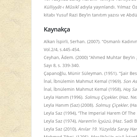
Külliyyât-ı Mûsikî
adıyla yayınlandı. Yılmaz Ö
kitabı Yusuf Razi Bey’in tanıtım yazısı ve Abd
Kaynakça
Alkan İspirli, Serhan. (2007). “Osmanlı Kadınını
Vol.2/4, s.445-454.
Ceyhan, Âdem. (2000) “Ahmed Muhtar Bey’in
Sayı 8, s. 339-340.
Çapanoğlu, Münir Süleyman. (1951). “Şair Bes
İnal, İbnülemin Mahmut Kemal (1969).
Son Ası
İnal, İbnülemin Mahmut Kemal (1958),
Hoş Sa
Leyla Hanım (1996).
Solmuş Çiçekler
, (Haz. Ne
Leyla Hanım (Saz) (2008).
Solmuş Çiçekler
, (H
Leyla Saz (1994), “The Imperial Harem Of The 
Leyla Saz (1974),
Harem’in İçyüzü
, (Haz. Sadi B
Leyla Saz (2010),
Anılar 19. Yüzyılda Saray Ha
Mehmed Zihni. (1295),
Meşâhîrü’n-nisâ
, İstan