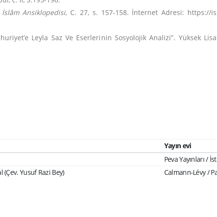
İslâm Ansiklopedisi
, C. 27, s. 157-158. İnternet Adresi: https://i
huriyet’e Leyla Saz Ve Eserlerinin Sosyolojik Analizi”. Yüksek Lisa
Yayın evi
Peva Yayınları / İs
 (Çev. Yusuf Razi Bey)
Calmann-Lévy / Pa