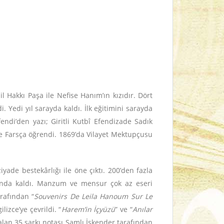
 Hakkı Paşa ile Nefise Hanım’ın kızıdır. Dört
. Yedi yıl sarayda kaldı. İlk eğitimini sarayda
ndi’den yazı; Giritli Kutbî Efendizade Sadık
ve Farsça öğrendi. 1869’da Vilayet Mektupçusu
ziyade bestekârlığı ile öne çıktı. 200’den fazla
orunda kaldı. Manzum ve mensur çok az eseri
rafından “
Souvenirs De Leila Hanoum Sur Le
ilizce’ye çevrildi. “
Harem’in İçyüzü
” ve “
Anılar
kalan 35 şarkı notası Şamlı İskender tarafından