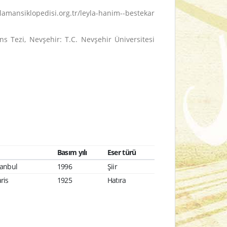
slamansiklopedisi.org.tr/leyla-hanim--bestekar
ns Tezi, Nevşehir: T.C. Nevşehir Üniversitesi
Basım yılı
Eser türü
tanbul
1996
Şiir
ris
1925
Hatıra