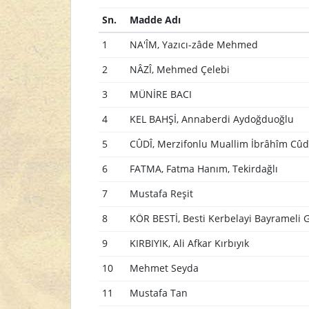
Sn.
Madde Adı
1
NA'ÎM, Yazıcı-zâde Mehmed
2
NÂZÎ, Mehmed Çelebi
3
MÜNİRE BACI
4
KEL BAHŞİ, Annaberdi Aydoğduoğlu
5
CÛDÎ, Merzifonlu Muallim İbrâhîm Cûd
6
FATMA, Fatma Hanım, Tekirdağlı
7
Mustafa Reşit
8
KÖR BESTİ, Besti Kerbelayi Bayrameli G
9
KIRBIYIK, Ali Afkar Kırbıyık
10
Mehmet Seyda
11
Mustafa Tan