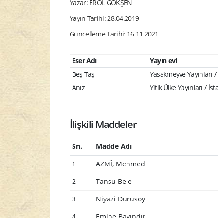
Yazar: EROL GÖKŞEN
Yayın Tarihi: 28.04.2019
Güncelleme Tarihi: 16.11.2021
Eser Adı
Yayın evi
Beş Taş
Yasakmeyve Yayınları /
Anız
Yitik Ülke Yayınları / İs
İlişkili Maddeler
Sn.
Madde Adı
1
AZMÎ, Mehmed
2
Tansu Bele
3
Niyazi Durusoy
4
Emine Bayındır