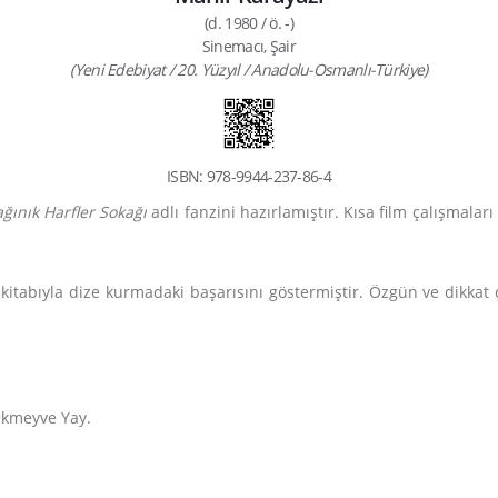
(d. 1980 / ö. -)
Sinemacı, Şair
(Yeni Edebiyat / 20. Yüzyıl / Anadolu-Osmanlı-Türkiye)
ISBN: 978-9944-237-86-4
ğınık Harfler Sokağı
adlı fanzini hazırlamıştır. Kısa film çalışmalar
ir kitabıyla dize kurmadaki başarısını göstermiştir. Özgün ve dikka
akmeyve Yay.