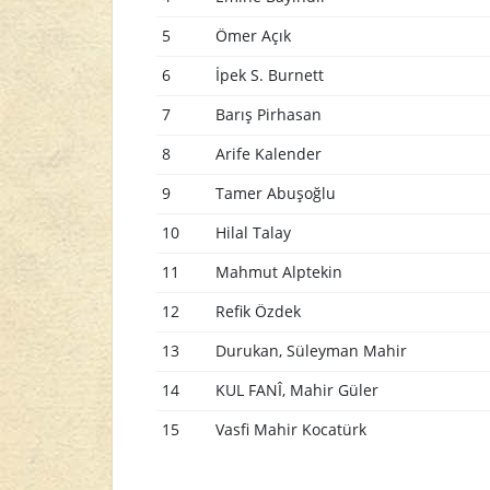
5
Ömer Açık
6
İpek S. Burnett
7
Barış Pirhasan
8
Arife Kalender
9
Tamer Abuşoğlu
10
Hilal Talay
11
Mahmut Alptekin
12
Refik Özdek
13
Durukan, Süleyman Mahir
14
KUL FANÎ, Mahir Güler
15
Vasfi Mahir Kocatürk