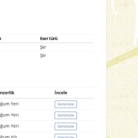
ı
Eser türü
Şiir
Şiir
nzerlik
İncele
ğum Yeri
Görüntüle
ğum Yeri
Görüntüle
ğum Yeri
Görüntüle
ğum Yılı
Görüntüle