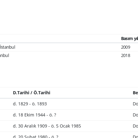
Basım yıl
 İstanbul
2009
tanbul
2018
D.Tarihi / Ö.Tarihi
Be
d. 1829 - ö. 1893
Do
d. 18 Ekim 1944 - ö. ?
Do
d. 30 Aralık 1909 - ö. 5 Ocak 1985
Do
d. 20 Şubat 1980 - ö. ?
Do