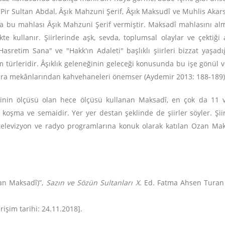
 Pir Sultan Abdal, Ȃşık Mahzuni Şerif, Ȃşık Maksudî ve Muhlis Akar
a bu mahlası Ȃşık Mahzuni Şerif vermiştir. Maksadî mahlasını al
 kullanır. Şiirlerinde aşk, sevda, toplumsal olaylar ve çektiği acı
asretim Sana" ve "Hakk'ın Adaleti" başlıklı şiirleri bizzat yaşadı
 türleridir. Ȃşıklık geleneğinin geleceği konusunda bu işe gönül v
icra mekânlarından kahvehaneleri önemser (Aydemir 2013: 188-189)
irinin ölçüsü olan hece ölçüsü kullanan Maksadî, en çok da 11 ve 
 koşma ve semaidir. Yer yer destan şeklinde de şiirler söyler. Ş
televizyon ve radyo programlarına konuk olarak katılan Ozan Ma
an Maksadî)”,
Sazın ve Sözün Sultanları X
. Ed. Fatma Ahsen Turan
işim tarihi: 24.11.2018].