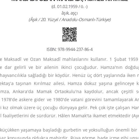
(d. 01.02.1959 / ö. -)
âşık, aşçı
(Âşık / 20. Yüzyıl / Anadolu-Osmanlı-Türkiye)
ISBN: 978-9944-237-86-4
nde Maksadî ve Ozan Maksadî mahlaslarını kullanır. 1 Şubat 1959 t
 dar gelirli ve bir ailenin ikinci çocuğudur. Hamza'nın doğduğ
hayvancılıkla sağladığı bir köydür. Henüz üç dört yaşlarında iken m
ıbektaş'a taşınan Kırılmaz ailesi, Hamza dokuz yaşına gelinceye
 Hamza, Ankara'da Mamak Ortaokulu'na kaydolur, ancak çeşitli s
. 1978'de askere gider ve 1980'de vatani görevini tamamlayarak A
iri kız olmak üzere üç çocuğu dünyaya gelir. Pek çok işte çalışan Hamz
l faaliyetlerini de sürdürür. Hâlen Mamak'ta ikamet etmektedir (A
küçükken yaşamaya başladığı gurbetin ve yoksulluğun önemli bir p
az konusunda oldukça mahirdir. Rüya görme, bade içme gibi unsur