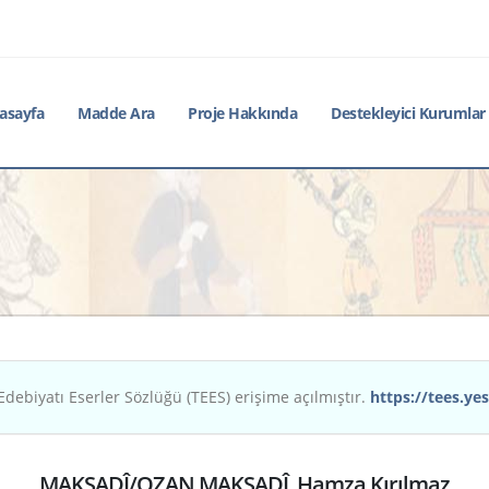
asayfa
Madde Ara
Proje Hakkında
Destekleyici Kurumlar
Edebiyatı Eserler Sözlüğü (TEES) erişime açılmıştır.
https://tees.yes
MAKSADÎ/OZAN MAKSADÎ, Hamza Kırılmaz