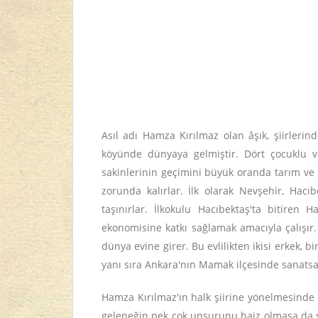
Asıl adı Hamza Kırılmaz olan âşık, şiirleri
köyünde dünyaya gelmiştir. Dört çocuklu ve
sakinlerinin geçimini büyük oranda tarım ve 
zorunda kalırlar. İlk olarak Nevşehir, Hac
taşınırlar. İlkokulu Hacıbektaş'ta bitiren
ekonomisine katkı sağlamak amacıyla çalışır
dünya evine girer. Bu evlilikten ikisi erkek, b
yanı sıra Ankara'nın Mamak ilçesinde sanatsa
Hamza Kırılmaz'ın halk şiirine yönelmesinde 
geleneğin pek çok unsurunu haiz olmasa da s