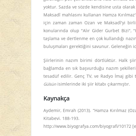
yoktur. Sazda ve sözde kendisine usta olarak
Maksadî mahlasını kullanan Hamza Kırılmaz'
için zaman zaman Ozan ve Maksadî'yi birlikte
konularında olup "Alır Gider Gurbet Bizi", "H
taşlama ve dertlenme en çok kullandığı nazım
buluşmaları gerektiğini savunur. Geleneğin 
Şiirlerinin nazım birimi dörtlüktür. Halk şi
bağlamda en sık başvurduğu nazım şekilleri
tesadüf edilir.
Genç TV, ve Radyo İmaj gibi 
isimlerinde iki şiir kitabı çıkarmıştır.
Gülsün
Kaynakça
Aydemir, Emrah (2013). “Hamza Kırılmaz (Oz
Kitabevi. 188-193.
http://www.biyografya.com/biyografi/10172 [er