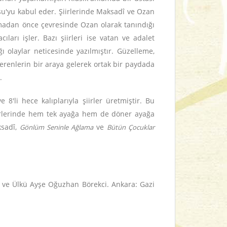
su'yu kabul eder. Şiirlerinde Maksadî ve Ozan
madan önce çevresinde Ozan olarak tanındığı
ları işler. Bazı şiirleri ise vatan ve adalet
ğı olaylar neticesinde yazılmıştır. Güzelleme,
erenlerin bir araya gelerek ortak bir paydada
.
8'li hece kalıplarıyla şiirler üretmiştir. Bu
iirlerinde hem tek ayağa hem de döner ayağa
ksadî,
ve
Gönlüm Seninle Ağlama
Bütün Çocuklar
 ve Ülkü Ayşe Oğuzhan Börekci. Ankara: Gazi