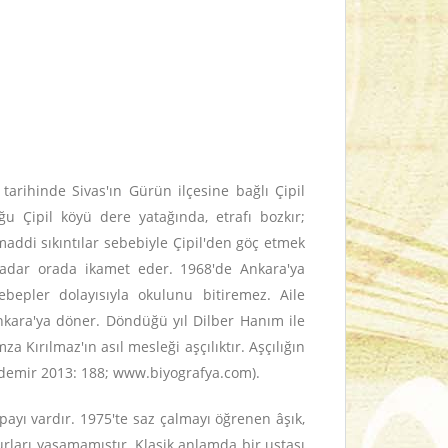
arihinde Sivas'ın Gürün ilçesine bağlı Çipil
u Çipil köyü dere yatağında, etrafı bozkır;
addi sıkıntılar sebebiyle Çipil'den göç etmek
 kadar orada ikamet eder. 1968'de Ankara'ya
ebepler dolayısıyla okulunu bitiremez. Aile
nkara'ya döner. Döndüğü yıl Dilber Hanım ile
a Kırılmaz'ın asıl mesleği aşçılıktır. Aşçılığın
ydemir 2013: 188; www.biyografya.com).
ayı vardır. 1975'te saz çalmayı öğrenen âşık,
ları yaşamamıştır. Klasik anlamda bir ustası