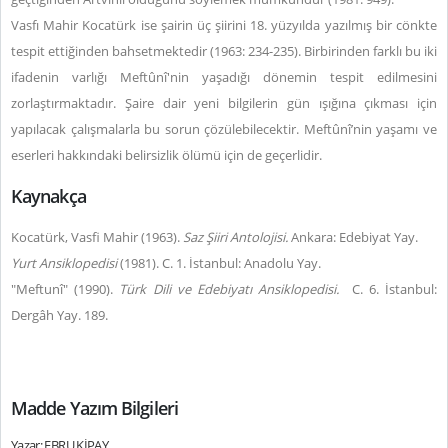
Vasfı Mahir Kocatürk ise şairin üç şiirini 18. yüzyılda yazılmış bir cönkte
tespit ettiğinden bahsetmektedir (1963: 234-235). Birbirinden farklı bu iki
ifadenin varlığı Meftûnî'nin yaşadığı dönemin tespit edilmesini
zorlaştırmaktadır. Şaire dair yeni bilgilerin gün ışığına çıkması için
yapılacak çalışmalarla bu sorun çözülebilecektir. Meftûnî’nin yaşamı ve
eserleri hakkındaki belirsizlik ölümü için de geçerlidir.
Kaynakça
Kocatürk, Vasfi Mahir (1963).
Saz Şiiri Antolojisi.
Ankara: Edebiyat Yay.
Yurt Ansiklopedisi
(1981). C. 1. İstanbul: Anadolu Yay.
"Meftunî" (1990).
Türk Dili ve Edebiyatı Ansiklopedisi.
C. 6. İstanbul:
Dergâh Yay. 189.
Madde Yazım Bilgileri
Yazar: EBRU KİPAY