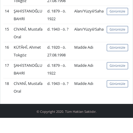
Tokgöz
27.08.1998
14
ŞAHİSTANOĞLU
d. 1879 - ö.
Alan/Yüzyıl/Saha
Görüntüle
BAHRİ
1922
15
CİVANÎ, Mustafa
d. 1943 - ö. ?
Alan/Yüzyıl/Saha
Görüntüle
Oral
16
KÜTÂHÎ, Ahmet
d. 1920 - ö.
Madde Adı
Görüntüle
Tokgöz
27.08.1998
17
ŞAHİSTANOĞLU
d. 1879 - ö.
Madde Adı
Görüntüle
BAHRİ
1922
18
CİVANÎ, Mustafa
d. 1943 - ö. ?
Madde Adı
Görüntüle
Oral
© Copyright 2020. Tüm Hakları Saklıdır.