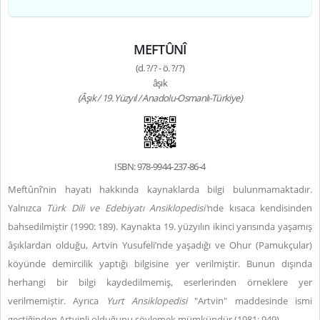
MEFTÛNÎ
(d. ?/? - ö. ?/?)
âşık
(Âşık / 19. Yüzyıl / Anadolu-Osmanlı-Türkiye)
ISBN: 978-9944-237-86-4
Meftûnî’nin hayatı hakkında kaynaklarda bilgi bulunmamaktadır.
Yalnızca
Türk Dili ve Edebiyatı Ansiklopedisi'
nde
kısaca kendisinden
bahsedilmiştir (1990: 189). Kaynakta 19. yüzyılın ikinci yarısında yaşamış
âşıklardan olduğu, Artvin Yusufeli’nde yaşadığı ve Ohur (Pamukçular)
köyünde demircilik yaptığı bilgisine yer verilmiştir. Bunun dışında
herhangi bir bilgi kaydedilmemiş, eserlerinden örneklere yer
verilmemiştir. Ayrıca
Yurt Ansiklopedisi
"Artvin" maddesinde ismi
geçtiğinden Artvinli olduğunu söylemek mümkündür (1981: 949).