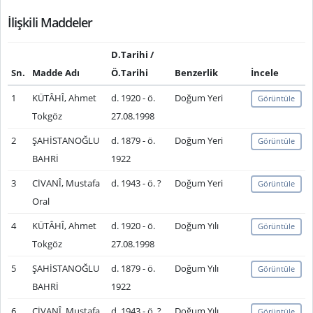
İlişkili Maddeler
D.Tarihi /
Sn.
Madde Adı
Ö.Tarihi
Benzerlik
İncele
1
KÜTÂHÎ, Ahmet
d. 1920 - ö.
Doğum Yeri
Görüntüle
Tokgöz
27.08.1998
2
ŞAHİSTANOĞLU
d. 1879 - ö.
Doğum Yeri
Görüntüle
BAHRİ
1922
3
CİVANÎ, Mustafa
d. 1943 - ö. ?
Doğum Yeri
Görüntüle
Oral
4
KÜTÂHÎ, Ahmet
d. 1920 - ö.
Doğum Yılı
Görüntüle
Tokgöz
27.08.1998
5
ŞAHİSTANOĞLU
d. 1879 - ö.
Doğum Yılı
Görüntüle
BAHRİ
1922
6
CİVANÎ, Mustafa
d. 1943 - ö. ?
Doğum Yılı
Görüntüle