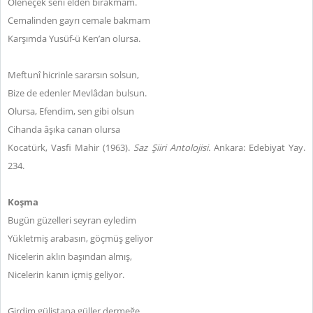
Öleneçek seni elden bırakmam.
Cemalinden gayrı cemale bakmam
Karşımda Yusüf-ü Ken’an olursa.
Meftunî hicrinle sararsın solsun,
Bize de edenler Mevlâdan bulsun.
Olursa, Efendim, sen gibi olsun
Cihanda âşıka canan olursa
Kocatürk, Vasfi Mahir (1963).
Saz Şiiri Antolojisi.
Ankara: Edebiyat Yay.
234.
Koşma
Bugün güzelleri seyran eyledim
Yükletmiş arabasın, göçmüş geliyor
Nicelerin aklın başından almış,
Nicelerin kanın içmiş geliyor.
Girdim gülistana güller dermeğe,