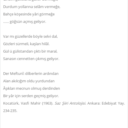
Durdum yollarına selâm vermeğe,
Bahçe köşesinde yâri görmeğe
…… göğsün açmış geliyor.
Var mı güzellerde böyle selvi dal,
Gözleri sürmeli, kaşları hilâl.
Gül ü gülistandan çıktı bir maral,
Sanasın cennetten çıkmış geliyor.
Der Meftunî: dilberlerin ardından
Alan akılcığım oldu yurdundan
Âşıkları mecnun olmuş derdinden
Bir yâr için serden geçmiş geliyor.
Kocatürk, Vasfi Mahir (1963).
Saz Şiiri Antolojisi.
Ankara: Edebiyat Yay.
234-235.