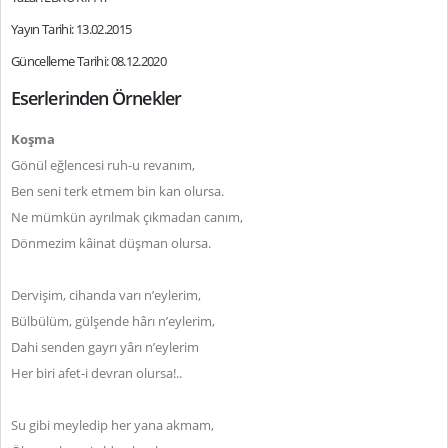
Yayın Tarihi: 13.02.2015
Güncelleme Tarihi: 08.12.2020
Eserlerinden Örnekler
Koşma
Gönül eğlencesi ruh-u revanım,
Ben seni terk etmem bin kan olursa.
Ne mümkün ayrılmak çıkmadan canım,
Dönmezim kâinat düşman olursa.
Dervişim, cihanda varı n’eylerim,
Bülbülüm, gülşende hârı n’eylerim,
Dahi senden gayrı yârı n’eylerim
Her biri afet-i devran olursa!..
Su gibi meyledip her yana akmam,