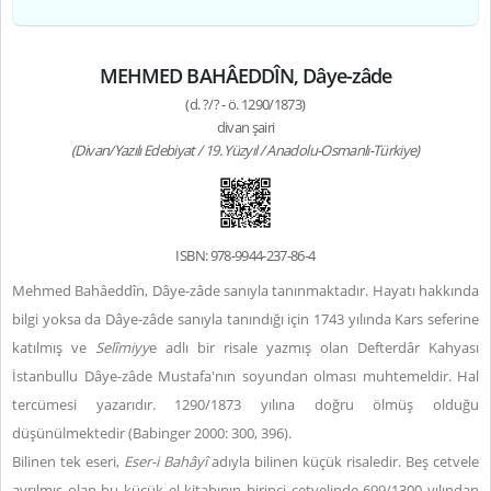
MEHMED BAHÂEDDÎN, Dâye-zâde
(d. ?/? - ö. 1290/1873)
divan şairi
(Divan/Yazılı Edebiyat / 19. Yüzyıl / Anadolu-Osmanlı-Türkiye)
ISBN: 978-9944-237-86-4
Mehmed Bahâeddîn, Dâye-zâde sanıyla tanınmaktadır. Hayatı hakkında
bilgi yoksa da Dâye-zâde sanıyla tanındığı için 1743 yılında Kars seferine
katılmış ve
Selîmiyy
e adlı bir risale yazmış olan Defterdâr Kahyası
İstanbullu Dâye-zâde Mustafa'nın soyundan olması muhtemeldir. Hal
tercümesi yazarıdır. 1290/1873 yılına doğru ölmüş olduğu
düşünülmektedir (Babinger 2000: 300, 396).
Bilinen tek eseri,
Eser-i Bahâyî
adıyla bilinen küçük risaledir. Beş cetvele
ayrılmış olan bu küçük el kitabının birinci cetvelinde 699/1300 yılından