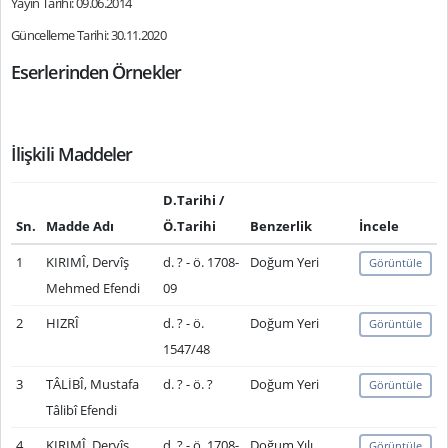
Yayın Tarihi: 09.06.2014
Güncelleme Tarihi: 30.11.2020
Eserlerinden Örnekler
İlişkili Maddeler
D.Tarihi /
Sn.
Madde Adı
Ö.Tarihi
Benzerlik
İncele
1
KIRIMÎ, Dervîş
d. ? - ö. 1708-
Doğum Yeri
Görüntüle
Mehmed Efendi
09
2
HIZRÎ
d. ? - ö.
Doğum Yeri
Görüntüle
1547/48
3
TÂLİBÎ, Mustafa
d. ? - ö. ?
Doğum Yeri
Görüntüle
Tâlibî Efendi
4
KIRIMÎ, Dervîş
d. ? - ö. 1708-
Doğum Yılı
Görüntüle