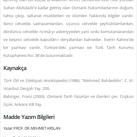
Sultan Abdülazîz'e kadar gelmiş olan Osmanlı hükümdarlarının doğum,
tahta çıkışı, saltanat müddetleri ve ölümleri hakkında bilgiler vardır.
İkinci cetvelde sadrazamlardan, üçüncü cetvelde şeyhülislamlardan,
dördüncü cetvelde rü'esâ-yı askeriyyeden yani ordu komutanlarandan
ve beşinci cetvelde kapudân-ı deryâlardan bahseder. Eserin Kahire'de
bir yazması vardır, Türkiye'deki yazması ise Türk Tarih Kurumu
Kütüphanesi No: 38'de bulunmaktadır.
Kaynakça
Türk Dili ve Edebiyatı Ansiklopedisi
(1986). "Mehmed Bahâeddin". C. VI.
İstanbul: Dergah Yay. 200.
Babinger, Franz (2000).
Osmanlı Tarih Yazarları ve Eserleri.
çev. Coşkun
Üçok. Ankara: KB Yay.
Madde Yazım Bilgileri
Yazar: PROF. DR. MEHMET ARSLAN