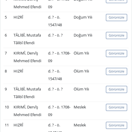
Mehmed Efendi
09
5
HIZRÎ
d. ? - ö.
Doğum Yılı
Görüntüle
1547/48
6
TÂLİBÎ, Mustafa
d. ? - ö. ?
Doğum Yılı
Görüntüle
Tâlibî Efendi
7
KIRIMÎ, Dervîş
d. ? - ö. 1708-
Ölüm Yılı
Görüntüle
Mehmed Efendi
09
8
HIZRÎ
d. ? - ö.
Ölüm Yılı
Görüntüle
1547/48
9
TÂLİBÎ, Mustafa
d. ? - ö. ?
Ölüm Yılı
Görüntüle
Tâlibî Efendi
10
KIRIMÎ, Dervîş
d. ? - ö. 1708-
Meslek
Görüntüle
Mehmed Efendi
09
11
HIZRÎ
d. ? - ö.
Meslek
Görüntüle