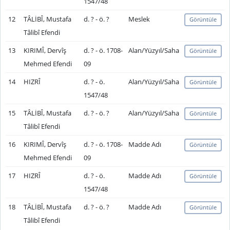
1547/48
12
TÂLİBÎ, Mustafa
d. ? - ö. ?
Meslek
Görüntüle
Tâlibî Efendi
13
KIRIMÎ, Dervîş
d. ? - ö. 1708-
Alan/Yüzyıl/Saha
Görüntüle
Mehmed Efendi
09
14
HIZRÎ
d. ? - ö.
Alan/Yüzyıl/Saha
Görüntüle
1547/48
15
TÂLİBÎ, Mustafa
d. ? - ö. ?
Alan/Yüzyıl/Saha
Görüntüle
Tâlibî Efendi
16
KIRIMÎ, Dervîş
d. ? - ö. 1708-
Madde Adı
Görüntüle
Mehmed Efendi
09
17
HIZRÎ
d. ? - ö.
Madde Adı
Görüntüle
1547/48
18
TÂLİBÎ, Mustafa
d. ? - ö. ?
Madde Adı
Görüntüle
Tâlibî Efendi