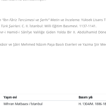
“İbn Fâriz Tercümesi ve Şerhi” Metin ve İnceleme
. Yüksek Lisans T
 Türk Şairleri
. C. II. İstanbul: Milli Eğitim Basımevi. 1137-1141.
 Devr-i Hamid-i Sânî’ye Valiliğe Giden Yolda Bir II. Abdülhamid
î Nâsir ve Şâiri Mehmed Nâzım Paşa Basılı Eserleri ve Yazma Şiir M
Yayın evi
Basım yılı
Mihran Matbaası / İstanbul
H. 1304/M. 1886-1