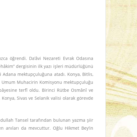
ızca öğrendi. Da’âvi Nezareti Evrak Odasına
kim” dergisinin ilk yazı işleri müdürlüğünü
i Adana mektupçuluğuna atadı. Konya, Bitlis,
e
Umum Muhacirin Komisyonu mektupçuluğu
 pâyesine terfî oldu. Birinci Rütbe Osmânî ve
, Konya, Sivas ve Selanik valisi
olarak görevde
bdullah Tansel tarafından bulunan yazma şiir
en anıları da mevcuttur. Oğlu Hikmet Bey’in