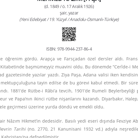
(d. 1849 / ö. 17 Aralık 1926)
şair, yazar
(Yeni Edebiyat / 19. Yüzyıl / Anadolu-Osmanlı-Türkiye)
ISBN: 978-9944-237-86-4
te
öğrenim gördü. Arapça ve Farsçadan özel dersler aldı. Frans
t Kitabetinde
başmümeyyiz muavini
oldu. Bu dönemde “Cerîde-i Mehâ
had gazetesinde yazılar yazdı. Ziya Paşa,
Adana valisi
iken kendisin
 mektupçuluğuna
tayin edilse de bu görevi kabul etmedi. Bir sür
andı.
1881’de Rütbe-i Râbi’a tevcih, 1901’de Rumeli Beylerbeyliği
eur ve Papa’nın ikinci rütbe nişanlarını kazandı. Diyarbakır, Halep
 ele geçirmesi üzerine yurda döndü ve emekli oldu.
ir Nâzım Hikmet’in dedesidir. Basılı yedi eseri dışında Fevziye A
Devrin Tarihi
(no. 2770, 21 Kanunisani 1932 vd.) adıyla neşredil
 Kabristanı’na defnedilmiştir.