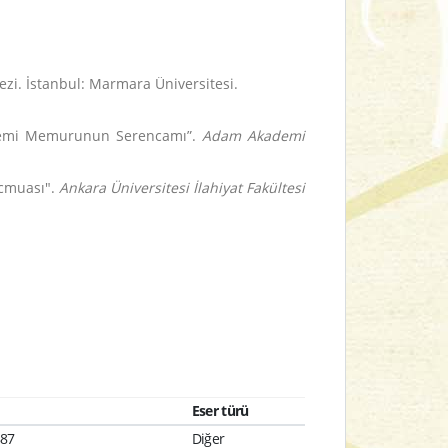
ezi. İstanbul: Marmara Üniversitesi.
 Dönemi Memurunun Serencamı”.
Adam Akademi
ecmuası".
Ankara Üniversitesi İlahiyat Fakültesi
Eser türü
887
Diğer