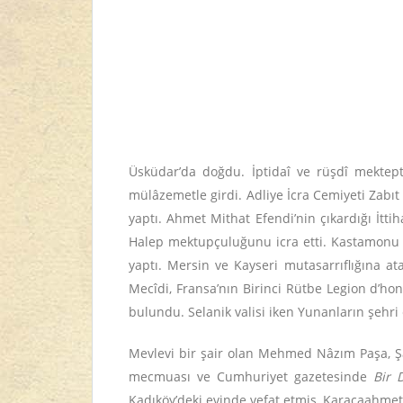
Üsküdar’da doğdu.
İptidaî ve rüşdî mektep
mülâzemetle girdi. Adliye İcra Cemiyeti Zabı
yaptı. Ahmet Mithat Efendi’nin çıkardığı İtti
Halep mektupçuluğunu
icra etti.
Kastamonu
yaptı. Mersin ve Kayseri mutasarrıflığına
at
Mecîdi, Fransa’nın Birinci Rütbe Legion d’hon
bulundu.
Selanik valisi iken
Yunanların şehri
Mevlevi bir şair olan Mehmed Nâzım Paşa, Şa
mecmuası ve Cumhuriyet gazetesinde
Bir 
Kadıköy’deki evinde vefat etmiş, Karacaahmet