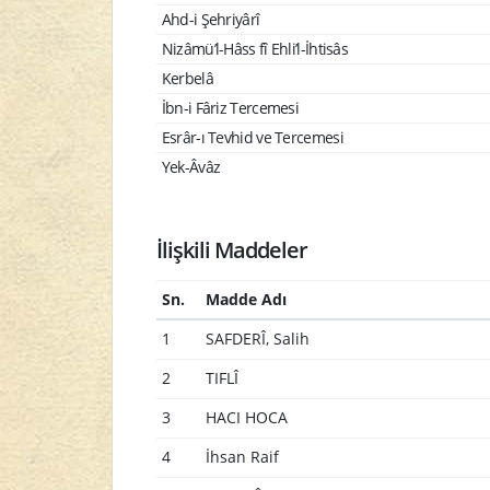
Ahd-i Şehriyârî
Nizâmü’l-Hâss fî Ehli’l-İhtisâs
Kerbelâ
İbn-i Fâriz Tercemesi
Esrâr-ı Tevhid ve Tercemesi
Yek-Âvâz
İlişkili Maddeler
Sn.
Madde Adı
1
SAFDERÎ, Salih
2
TIFLÎ
3
HACI HOCA
4
İhsan Raif