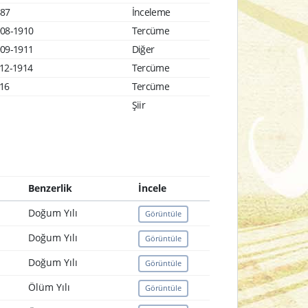
887
İnceleme
908-1910
Tercüme
909-1911
Diğer
912-1914
Tercüme
916
Tercüme
Şiir
Benzerlik
İncele
Doğum Yılı
Görüntüle
Doğum Yılı
Görüntüle
Doğum Yılı
Görüntüle
Ölüm Yılı
Görüntüle