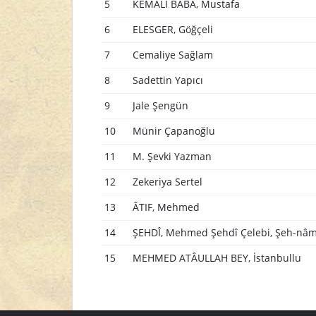
5
KEMALÎ BABA, Mustafa
6
ELESGER, Göğçeli
7
Cemaliye Sağlam
8
Sadettin Yapıcı
9
Jale Şengün
10
Münir Çapanoğlu
11
M. Şevki Yazman
12
Zekeriya Sertel
13
ÂTIF, Mehmed
14
ŞEHDÎ, Mehmed Şehdî Çelebi, Şeh-nâm
15
MEHMED ATÂULLAH BEY, İstanbullu