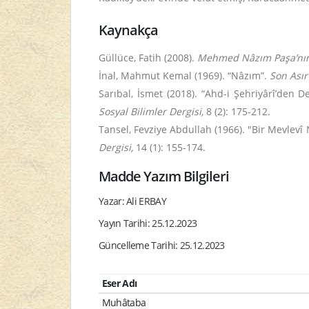
Kaynakça
Güllüce, Fatih (2008).
Mehmed Nâzım Paşa’nın 
İnal, Mahmut Kemal (1969). “Nâzım”.
Son Asır
Sarıbal, İsmet (2018). “Ahd-i Şehriyârî’den
Sosyal Bilimler Dergisi,
8 (2): 175-212.
Tansel, Fevziye Abdullah (1966). "Bir Mevlev
Dergisi,
14 (1): 155-174.
Madde Yazım Bilgileri
Yazar: Ali ERBAY
Yayın Tarihi: 25.12.2023
Güncelleme Tarihi: 25.12.2023
Eser Adı
Muhâtaba