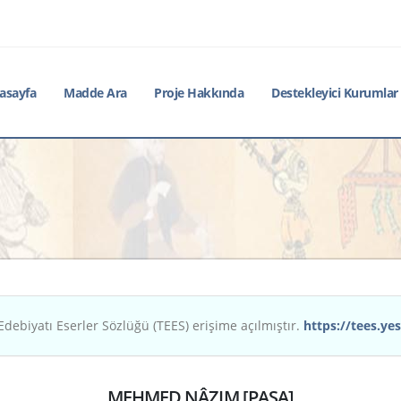
asayfa
Madde Ara
Proje Hakkında
Destekleyici Kurumlar
Edebiyatı Eserler Sözlüğü (TEES) erişime açılmıştır.
https://tees.yes
MEHMED NÂZIM [PAŞA]