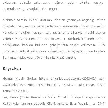
aldatılanı, dairede çalışmasına rağmen geçim sıkıntısı yaşayan
memurları, suçsuz suçluları ele almıştır.
Mehmet Semih, 1970’li yıllardan itibaren yazmaya başladığı mizah
hikâyelerinin yanı sıra mizah edebiyatı üzerine de düşünmüş ve bu
konuda antolojiler hazırlamıştır. Yazar, antolojileriyle mizahi eserler
veren yazar ve şairleri bir araya toplayarak Cumhuriyet dönemi mizah
edebiyatına katkıda bulunan şahsiyetlerin tespit edilmesini, Türk
mizahının tarihsel gelişiminin anlaşılmasını kolaylaştırmış ve böylece
Türk mizah edebiyatına önemli bir katkı sağlamıştır.
Kaynakça
Homur Mizah Grubu. http://homur.blogspot.com.tr/2013/05/mizah-
yazar-arkadasmz-mehmet-semih-i.html. 26 Mayıs 2013 Pazar. Erişim
Tarihi: 20.12.2017.
Işık, İhsan. (2006). Resimli ve Metin Örnekli Türkiye Edebiyatçılar ve
Kültür Adamları Ansiklopedisi Cilt 6. Ankara: Elvan Yayınları. ss. 2447-