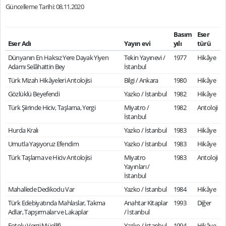
Güncelleme Tarihi: 08.11.2020
Basım
Eser
Eser Adı
Yayın evi
yılı
türü
Dünyanın En Haksız Yere Dayak Yiyen
Tekin Yayınevi /
1977
Hikâye
Adamı Selâhattin Bey
İstanbul
Türk Mizah Hikâyeleri Antolojisi
Bilgi / Ankara
1980
Hikâye
Gözlüklü Beyefendi
Yazko / İstanbul
1982
Hikâye
Türk Şiirinde Hiciv, Taşlama, Yergi
Miyatro /
1982
Antoloji
İstanbul
Hurda Kralı
Yazko / İstanbul
1983
Hikâye
Umutla Yaşıyoruz Efendim
Yazko / İstanbul
1983
Hikâye
Türk Taşlama ve Hiciv Antolojisi
Miyatro
1983
Antoloji
Yayınları /
İstanbul
Mahallede Dedikodu Var
Yazko / İstanbul
1984
Hikâye
Türk Edebiyatında Mahlaslar, Takma
Anahtar Kitaplar
1993
Diğer
Adlar, Tapşırmalar ve Lakaplar
/ İstanbul
Fotolu Vergi Müellifi
Yazko / İstanbul
1994
Hikâye