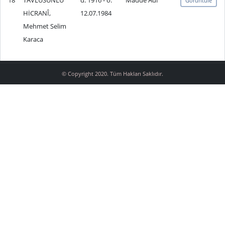
18
TAVLUSUNLU
d. 1916 - ö.
Madde Adı
Görüntüle
HİCRANÎ,
12.07.1984
Mehmet Selim
Karaca
© Copyright 2020. Tüm Hakları Saklıdır.