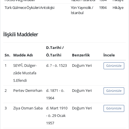
Türk Gülmece Öyküleri Antolojisi
Yön Yayıncılık /
1994
Hikâye
İstanbul
İlişkili Maddeler
D.Tarihi /
Sn.
Madde Adı
Ö.Tarihi
Benzerlik
İncele
1
SEYFÎ, Dülger-
d. ? - ö. 1523
Doğum Yeri
Görüntüle
zâde Mustafa
S.Efendi
2
Pertev Demirhan
d. 1871 - ö.
Doğum Yeri
Görüntüle
1964
3
Ziya Osman Saba
d. Mart 1910
Doğum Yeri
Görüntüle
- ö. 29 Ocak
1957