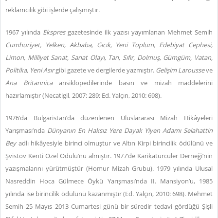
reklamcılık gibi işlerde çalışmıştır.
1967 yılında
Ekspres
gazetesinde ilk yazısı yayımlanan Mehmet Semih
Cumhuriyet, Yelken, Akbaba, Gıcık, Yeni Toplum, Edebiyat Cephesi,
Limon, Milliyet Sanat, Sanat Olayı, Tan, Sıfır, Dolmuş, Gümgüm, Vatan,
Politika, Yeni Asır
gibi gazete ve dergilerde yazmıştır.
Gelişim Larousse
ve
Ana Britannica
ansiklopedilerinde basın ve mizah maddelerini
hazırlamıştır (Necatigil, 2007: 289; Ed. Yalçın, 2010: 698).
1976’da Bulgaristan’da düzenlenen Uluslararası Mizah Hikâyeleri
Yarışması’nda
Dünyanın En Haksız Yere Dayak Yiyen Adamı Selahattin
Bey
adlı hikâyesiyle birinci olmuştur ve Altın Kirpi birincilik ödülünü ve
Şvistov Kenti Özel Ödülü’nü almıştır. 1977’de Karikatürcüler Derneği’nin
yazışmalarını yürütmüştür (Homur Mizah Grubu). 1979 yılında Ulusal
Nasreddin Hoca Gülmece Öykü Yarışması’nda II. Mansiyon’u, 1985
yılında ise birincilik ödülünü kazanmıştır (Ed. Yalçın, 2010: 698). Mehmet
Semih 25 Mayıs 2013 Cumartesi günü bir süredir tedavi gördüğü Şişli