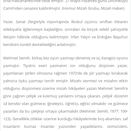
Etfal Hastahanesi’nde vefat emiştir. 27 Mayıs Pazartesi günü Zincirlikuyu
Camii’nden cenazesi kaldırılmıştır. (Homur Mizah Grubu, Mizah Haber).
Yazar,
Sanat Dergisi
’yle röportajında ilkokul üçüncü sınıftan itibaren
edebiyatla ilgilenmeye başladığını, sonraları da birçok edebî şahsiyetle
iletişim hâlinde olduğunu belirtmiştir. İrfan Yalçın ve Erdoğan Başol’un
kendisini sürekli desteklediğini anlatmıştır.
Mehmet Semih, birkaç kez oyun yazmayı denemiş ve üç Karagöz oyunu
yazmıştır. Tiyatro eseri yazmanın zor olduğunu düşünen yazar,
yayımlanan şiirleri olmasına rağmen 1972’de de şiir yazmayı bırakarak
yalnızca öykü yazmayı tercih emiştir. Mizahı sevmesi ve mizahın etkin
olduğunu düşünmesi üzerine mizah hikâyeleri yazan Mehmet Semih’e
göre çağının çelişik ve kokmuş yanlarını ortaya çıkaran,
çelişik düzenin
tâ kendisi
olan gülmece; iğneleyici, öğretici, eğitici olmalıdır ve gülmece
yazarları da bu çelişkiyi ortaya çıkarmalıdır (Mehmet Semih, 1977: 109-
123). Genellikle zıtlıklar üzerine kurduğu hikâyelerinde boş abartıları, saf
insanların kurnaz insanlar yüzünden yaşadıklarını, sömürüleni,