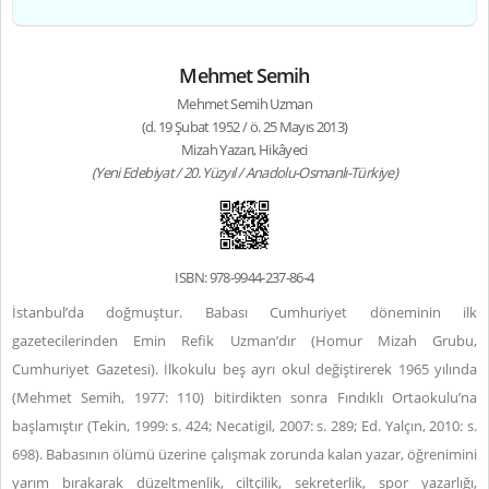
Mehmet Semih
Mehmet Semih Uzman
(d. 19 Şubat 1952 / ö. 25 Mayıs 2013)
Mizah Yazarı, Hikâyeci
(Yeni Edebiyat / 20. Yüzyıl / Anadolu-Osmanlı-Türkiye)
ISBN: 978-9944-237-86-4
İstanbul’da doğmuştur. Babası Cumhuriyet döneminin ilk
gazetecilerinden Emin Refik Uzman’dır (Homur Mizah Grubu,
Cumhuriyet Gazetesi). İlkokulu beş ayrı okul değiştirerek 1965 yılında
(Mehmet Semih, 1977: 110) bitirdikten sonra Fındıklı Ortaokulu’na
başlamıştır (Tekin, 1999: s. 424; Necatigil, 2007: s. 289; Ed. Yalçın, 2010: s.
698). Babasının ölümü üzerine çalışmak zorunda kalan yazar, öğrenimini
yarım bırakarak düzeltmenlik, ciltçilik, sekreterlik, spor yazarlığı,