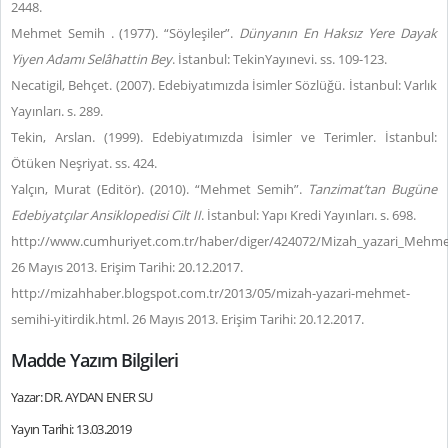
2448.
Mehmet Semih . (1977). “Söyleşiler”.
Dünyanın En Haksız Yere Dayak
Yiyen Adamı Selâhattin Bey
. İstanbul: TekinYayınevi. ss. 109-123.
Necatigil, Behçet. (2007). Edebiyatımızda İsimler Sözlüğü. İstanbul: Varlık
Yayınları. s. 289.
Tekin, Arslan. (1999). Edebiyatımızda İsimler ve Terimler. İstanbul:
Ötüken Neşriyat. ss. 424.
Yalçın, Murat (Editör). (2010). “Mehmet Semih”.
Tanzimat’tan Bugüne
Edebiyatçılar Ansiklopedisi Cilt II
. İstanbul: Yapı Kredi Yayınları. s. 698.
http://www.cumhuriyet.com.tr/haber/diger/424072/Mizah_yazari_Mehme
26 Mayıs 2013. Erişim Tarihi: 20.12.2017.
http://mizahhaber.blogspot.com.tr/2013/05/mizah-yazari-mehmet-
semihi-yitirdik.html. 26 Mayıs 2013. Erişim Tarihi: 20.12.2017.
Madde Yazım Bilgileri
Yazar: DR. AYDAN ENER SU
Yayın Tarihi: 13.03.2019