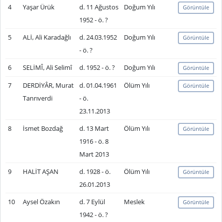
4
Yaşar Ürük
d. 11 Ağustos
Doğum Yılı
Görüntüle
1952 - ö. ?
5
ALİ, Ali Karadağlı
d. 24.03.1952
Doğum Yılı
Görüntüle
- ö. ?
6
SELİMÎ, Ali Selimî
d. 1952 - ö. ?
Doğum Yılı
Görüntüle
7
DERDİYÂR, Murat
d. 01.04.1961
Ölüm Yılı
Görüntüle
Tanrıverdi
- ö.
23.11.2013
8
İsmet Bozdağ
d. 13 Mart
Ölüm Yılı
Görüntüle
1916 - ö. 8
Mart 2013
9
HALİT AŞAN
d. 1928 - ö.
Ölüm Yılı
Görüntüle
26.01.2013
10
Aysel Özakın
d. 7 Eylül
Meslek
Görüntüle
1942 - ö. ?