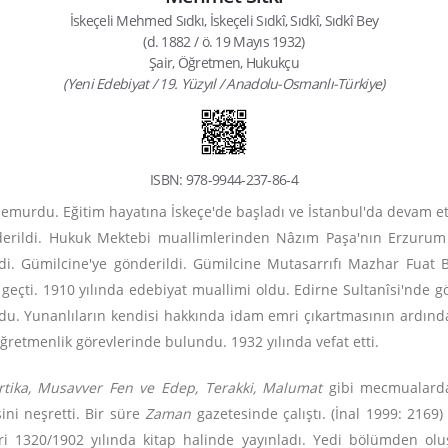
İskeçeli Mehmed Sıdkı, İskeçeli Sıdkî, Sıdkî, Sıdkî Bey
(d. 1882 / ö. 19 Mayıs 1932)
Şair, Öğretmen, Hukukçu
(Yeni Edebiyat / 19. Yüzyıl / Anadolu-Osmanlı-Türkiye)
ISBN: 978-9944-237-86-4
emurdu. Eğitim hayatına İskeçe'de başladı ve İstanbul'da devam etti
erildi. Hukuk Mektebi muallimlerinden Nâzım Paşa'nın Erzurum v
. Gümilcine'ye gönderildi. Gümilcine Mutasarrıfı Mazhar Fuat Bey
 geçti. 1910 yılında edebiyat muallimi oldu. Edirne Sultanîsi'nde gö
u. Yunanlıların kendisi hakkında idam emri çıkartmasının ardından 
öğretmenlik görevlerinde bulundu. 1932 yılında vefat etti.
rtika, Musavver Fen ve Edep, Terakki, Malumat
gibi mecmualarda 
ini neşretti. Bir süre
Zaman
gazetesinde çalıştı. (İnal 1999: 2169
seri 1320/1902 yılında kitap halinde yayınladı. Yedi bölümden o