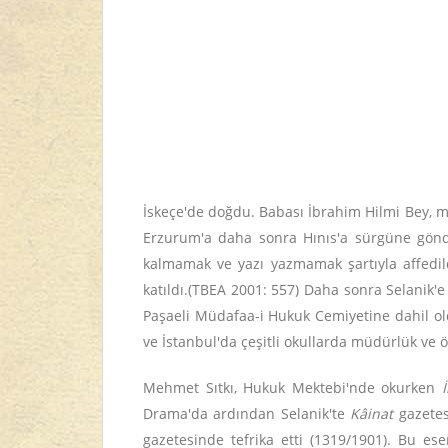
İskeçe'de doğdu. Babası İbrahim Hilmi Bey, m
Erzurum'a daha sonra Hınıs'a sürgüne gönd
kalmamak ve yazı yazmamak şartıyla affedildi
katıldı.(TBEA 2001: 557) Daha sonra Selanik'e
Paşaeli Müdafaa-i Hukuk Cemiyetine dahil old
ve İstanbul'da çeşitli okullarda müdürlük ve 
Mehmet Sıtkı, Hukuk Mektebi'nde okurken
İ
Drama'da ardından Selanik'te
Kâinat
gazetes
gazetesinde tefrika etti (1319/1901). Bu e