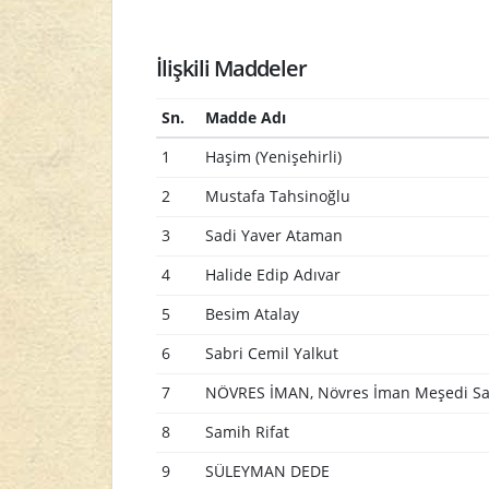
İlişkili Maddeler
Sn.
Madde Adı
1
Haşim (Yenişehirli)
2
Mustafa Tahsinoğlu
3
Sadi Yaver Ataman
4
Halide Edip Adıvar
5
Besim Atalay
6
Sabri Cemil Yalkut
7
NÖVRES İMAN, Növres İman Meşedi Sa
8
Samih Rifat
9
SÜLEYMAN DEDE