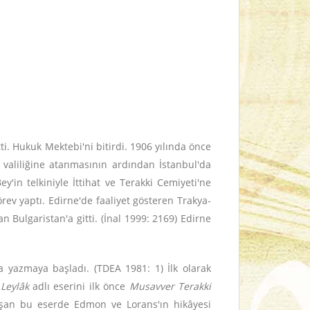
. Hukuk Mektebi'ni bitirdi. 1906 yılında önce
aliliğine atanmasının ardından İstanbul'da
'in telkiniyle İttihat ve Terakki Cemiyeti'ne
rev yaptı. Edirne'de faaliyet gösteren Trakya-
Bulgaristan'a gitti. (İnal 1999: 2169) Edirne
yazmaya başladı. (TDEA 1981: 1) İlk olarak
)
Leylâk
adlı eserini ilk önce
Musavver Terakki
luşan bu eserde Edmon ve Lorans'ın hikâyesi