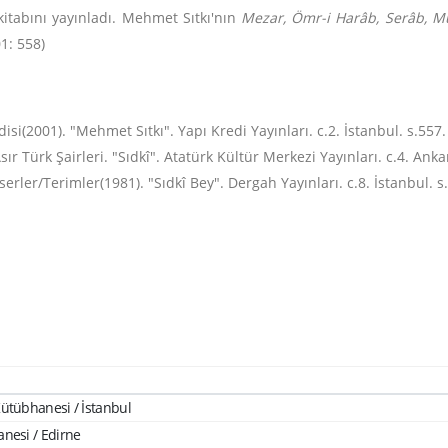
itabını yayınladı. Mehmet Sıtkı'nın
Mezar, Ömr-i Harâb, Serâb, M
1: 558)
i(2001). "Mehmet Sıtkı". Yapı Kredi Yayınları. c.2. İstanbul. s.557.
 Türk Şairleri. "Sıdkî". Atatürk Kültür Merkezi Yayınları. c.4. Anka
serler/Terimler(1981). "Sıdkî Bey". Dergah Yayınları. c.8. İstanbul. s.
ütübhanesi / İstanbul
nesi / Edirne