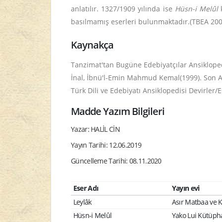
anlatılır. 1327/1909 yılında ise
Hüsn-i Melûl
k
basılmamış eserleri bulunmaktadır.(TBEA 200
Kaynakça
Tanzimat'tan Bugüne Edebiyatçılar Ansiklopedis
İnal, İbnü'l-Emin Mahmud Kemal(1999). Son Asır
Türk Dili ve Edebiyatı Ansiklopedisi Devirler/E
Madde Yazım Bilgileri
Yazar: HALİL CİN
Yayın Tarihi: 12.06.2019
Güncelleme Tarihi: 08.11.2020
Eser Adı
Yayın evi
Leylâk
Asır Matbaa ve K
Hüsn-i Melûl
Yako Lui Kütüpha