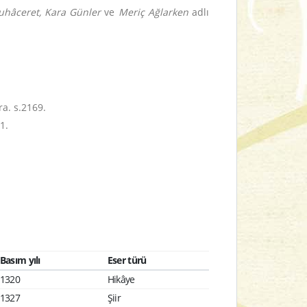
uhâceret,
Kara Günler
ve
Meriç Ağlarken
adlı
ra. s.2169.
1.
Basım yılı
Eser türü
1320
Hikâye
1327
Şiir