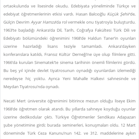
ortaokulunda ve lisesinde okudu. Edebiyata yöneliminde Türkçe ve
edebiyat öğretmenlerinin etkisi vardı. Hasan Balcıoğlu
Küçük Şehir
’de,
Gülçin Devrim
Ayyar Hamza
’da rol vermekle onu tiyatroyla buluşturdu.
1963’te başladığı Ankara’da Dil, Tarih, Coğrafya Fakültesi Türk Dili ve
Edebiyatı bölümündeki öğrenimini 1968’de Haldun Taner’in oyunları
üzerine hazırladığı lisans teziyle tamamladı. Ankara’dayken
konferanslara katıldı, Fransız Kültür Derneği’ne üye olup filmlere gitti.
1966’da kurulan Sinematek’te sinema tarihinin önemli filmlerini gördü.
Bu beş yıl içinde devlet tiyatrosunun oynadığı oyunlardan izlemediği
neredeyse hiç yoktu. Ayrıca Yeni Mahalle Halkevi sahnesinde ve
Meydan Tiyatrosu’nda oynadı.
Necati Mert üniversite öğrenimini bitirince mezun olduğu liseye Ekim
1968’de öğretmen olarak atandı. Bu yıllarda sahneye koyduğu oyunlar
üzerine dedikodular çıktı. Türkiye Öğretmenler Sendikası Adapazarı
şube yönetimine girdi; burada seminerleri, konuşmaları oldu. 12 Mart
döneminde Türk Ceza Kanunu’nun 142. ve 312. maddelerine aykırı