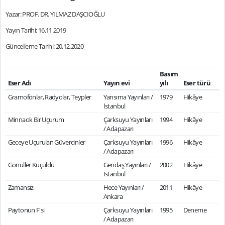
Yazar: PROF. DR. YILMAZ DAŞCIOĞLU
Yayın Tarihi: 16.11.2019
Güncelleme Tarihi: 20.12.2020
Basım
Eser Adı
Yayın evi
yılı
Eser türü
Gramofonlar, Radyolar, Teypler
Yansıma Yayınları /
1979
Hikâye
İstanbul
Minnacık Bir Uçurum
Çarksuyu Yayınları
1994
Hikâye
/ Adapazarı
Geceye Uçurulan Güvercinler
Çarksuyu Yayınları
1996
Hikâye
/ Adapazarı
Gönüller Küçüldü
Gendaş Yayınları /
2002
Hikâye
İstanbul
Zamansız
Hece Yayınları /
2011
Hikâye
Ankara
Paytonun F'si
Çarksuyu Yayınları
1995
Deneme
/ Adapazarı