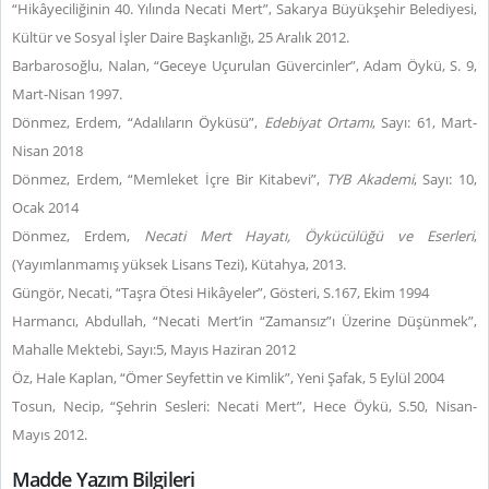
“Hikâyeciliğinin 40. Yılında Necati Mert”, Sakarya Büyükşehir Belediyesi,
Kültür ve Sosyal İşler Daire Başkanlığı, 25 Aralık 2012.
Barbarosoğlu, Nalan, “Geceye Uçurulan Güvercinler”, Adam Öykü, S. 9,
Mart-Nisan 1997.
Dönmez, Erdem, “Adalıların Öyküsü”,
Edebiyat Ortamı
, Sayı: 61, Mart-
Nisan 2018
Dönmez, Erdem, “Memleket İçre Bir Kitabevi”,
TYB Akademi
, Sayı: 10,
Ocak 2014
Dönmez, Erdem,
Necati Mert Hayatı, Öykücülüğü ve Eserleri
,
(Yayımlanmamış yüksek Lisans Tezi), Kütahya, 2013.
Güngör, Necati, “Taşra Ötesi Hikâyeler”, Gösteri, S.167, Ekim 1994
Harmancı, Abdullah, “Necati Mert’in “Zamansız”ı Üzerine Düşünmek”,
Mahalle Mektebi, Sayı:5, Mayıs Haziran 2012
Öz, Hale Kaplan, “Ömer Seyfettin ve Kimlik”, Yeni Şafak, 5 Eylül 2004
Tosun, Necip, “Şehrin Sesleri: Necati Mert”, Hece Öykü, S.50, Nisan-
Mayıs 2012.
Madde Yazım Bilgileri