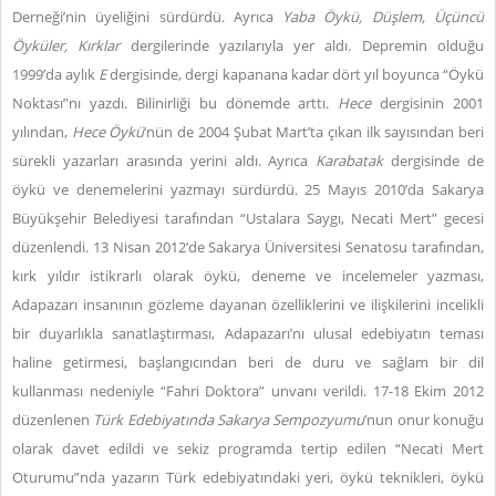
Derneği’nin üyeliğini sürdürdü. Ayrıca
Yaba Öykü, Düşlem, Üçüncü
Öyküler, Kırklar
dergilerinde yazılarıyla yer aldı. Depremin olduğu
1999’da aylık
E
dergisinde, dergi kapanana kadar dört yıl boyunca “Öykü
Noktası”nı yazdı. Bilinirliği bu dönemde arttı.
Hece
dergisinin 2001
yılından,
Hece Öykü
’nün de 2004 Şubat Mart’ta çıkan ilk sayısından beri
sürekli yazarları arasında yerini aldı. Ayrıca
Karabatak
dergisinde de
öykü ve denemelerini yazmayı sürdürdü. 25 Mayıs 2010’da Sakarya
Büyükşehir Belediyesi tarafından “Ustalara Saygı, Necati Mert” gecesi
düzenlendi. 13 Nisan 2012’de Sakarya Üniversitesi Senatosu tarafından,
kırk yıldır istikrarlı olarak öykü, deneme ve incelemeler yazması,
Adapazarı insanının gözleme dayanan özelliklerini ve ilişkilerini incelikli
bir duyarlıkla sanatlaştırması, Adapazarı’nı ulusal edebiyatın teması
haline getirmesi, başlangıcından beri de duru ve sağlam bir dil
kullanması nedeniyle “Fahri Doktora” unvanı verildi. 17-18 Ekim 2012
düzenlenen
Türk Edebiyatında Sakarya Sempozyumu
’nun onur konuğu
olarak davet edildi ve sekiz programda tertip edilen “Necati Mert
Oturumu”nda yazarın Türk edebiyatındaki yeri, öykü teknikleri, öykü