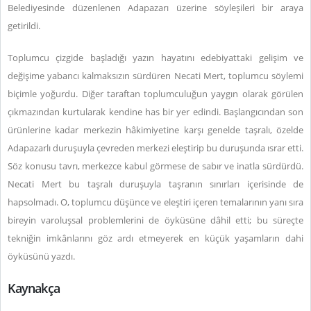
Belediyesinde düzenlenen Adapazarı üzerine söyleşileri bir araya
getirildi.
Toplumcu çizgide başladığı yazın hayatını edebiyattaki gelişim ve
değişime yabancı kalmaksızın sürdüren Necati Mert, toplumcu söylemi
biçimle yoğurdu. Diğer taraftan toplumculuğun yaygın olarak görülen
çıkmazından kurtularak kendine has bir yer edindi. Başlangıcından son
ürünlerine kadar merkezin hâkimiyetine karşı genelde taşralı, özelde
Adapazarlı duruşuyla çevreden merkezi eleştirip bu duruşunda ısrar etti.
Söz konusu tavrı, merkezce kabul görmese de sabır ve inatla sürdürdü.
Necati Mert bu taşralı duruşuyla taşranın sınırları içerisinde de
hapsolmadı. O, toplumcu düşünce ve eleştiri içeren temalarının yanı sıra
bireyin varoluşsal problemlerini de öyküsüne dâhil etti; bu süreçte
tekniğin imkânlarını göz ardı etmeyerek en küçük yaşamların dahi
öyküsünü yazdı.
Kaynakça