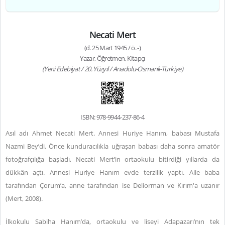
Necati Mert
(d. 25 Mart 1945 / ö. -)
Yazar, Öğretmen, Kitapçı
(Yeni Edebiyat / 20. Yüzyıl / Anadolu-Osmanlı-Türkiye)
ISBN: 978-9944-237-86-4
Asıl adı Ahmet Necati Mert. Annesi Huriye Hanım, babası Mustafa
Nazmi Bey’di. Önce kunduracılıkla uğraşan babası daha sonra amatör
fotoğrafçılığa başladı, Necati Mert’in ortaokulu bitirdiği yıllarda da
dükkân açtı. Annesi Huriye Hanım evde terzilik yaptı. Aile baba
tarafından Çorum’a, anne tarafından ise Deliorman ve Kırım'a uzanır
(Mert, 2008).
İlkokulu Sabiha Hanım’da, ortaokulu ve liseyi Adapazarı’nın tek