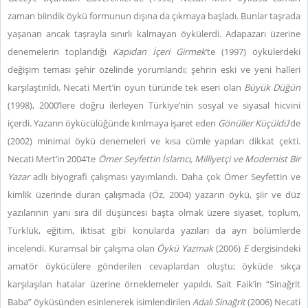
zaman biindik öykü formunun dışına da çıkmaya başladı. Bunlar taşrada
yaşanan ancak taşrayla sınırlı kalmayan öykülerdi. Adapazarı üzerine
denemelerin toplandığı
Kapıdan İçeri Girmek
’te (1997) öykülerdeki
değişim teması şehir özelinde yorumlandı; şehrin eski ve yeni halleri
karşılaştırıldı. Necati Mert’in oyun türünde tek eseri olan
Büyük Düğün
(1998), 2000’lere doğru ilerleyen Türkiye’nin sosyal ve siyasal hicvini
içerdi. Yazarın öykücülüğünde kırılmaya işaret eden
Gönüller Küçüldü
’de
(2002) minimal öykü denemeleri ve kısa cümle yapıları dikkat çekti.
Necati Mert’in 2004’te
Ömer Seyfettin İslamcı, Milliyetçi ve Modernist Bir
Yazar
adlı biyografi çalışması yayımlandı. Daha çok Ömer Seyfettin ve
kimlik üzerinde duran çalışmada (Öz, 2004) yazarın öykü, şiir ve düz
yazılarının yanı sıra dil düşüncesi başta olmak üzere siyaset, toplum,
Türklük, eğitim, iktisat gibi konularda yazıları da ayrı bölümlerde
incelendi. Kuramsal bir çalışma olan
Öykü Yazmak
(2006)
E
dergisindeki
amatör öykücülere gönderilen cevaplardan oluştu; öyküde sıkça
karşılaşılan hatalar üzerine örneklemeler yapıldı. Sait Faik’in “Sinağrit
Baba” öyküsünden esinlenerek isimlendirilen
Adalı Sinağrit
(2006) Necati