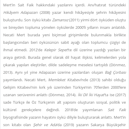
Mert’in Sait Faik hakkındaki yazılarını içerdi. Anı/hatırat türündeki
Hikâyem Adapazarı
(2008) yazar kendi hikâyesiyle şehrin hikâyesini
buluşturdu. Son öykü kitabı
Zamansız
(2011) yirmi dört öyküden oluştu
ve bireyden topluma yönelen öykülerde 2000’li yılların insanı anlatıldı.
Necati Mert burada yeni biçimsel girişimlerde bulunmakla birlikte
başlangıcından beri öyküsünün sabit ayağı olan toplumcu çizgiyi de
ihmal etmedi. 2012’de
Kelepir Sepet
’te dil üzerine yazdığı yazıları bir
araya getirdi. Burada genel olarak dil hayat ilişkisi, kelimelerden yola
çıkarak yapılan eleştiriler, dilde sadeleşme meselesi tartışıldı (Dönmez,
2013). Aynı yıl yine Adapazarı üzerine yazılardan oluşan
Bağ Çorbası
yayımlandı. Necati Mert,
Memleket Kitabevi
’nde (2013) sahibi olduğu
Gelişim Kitabevi’nin kırk yılı üzerinden Türkiye’nin 70’lerden 2000’lere
uzanan serüvenini anlattı (Dönmez, 2014).
İki Dil İki Hayat
’ta ise (2017)
sade Türkçe ile Öz Türkçenin alt yapısını oluşturan sosyal, politik ve
kültürel gerekçelere değindi. 2018’de yayımlanan
Sait Faik
biyografisinde yazarın hayatını öykü diliyle buluşturarak anlattı. Mert’in
son kitabı olan
Şehir ve Ada
’da (2019) yazarın Sakarya Büyükşehir