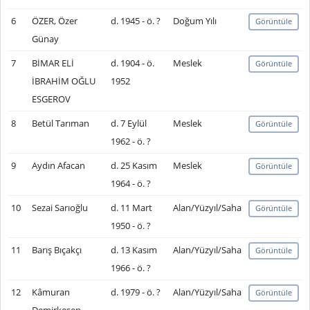
6
ÖZER, Özer
d. 1945 - ö. ?
Doğum Yılı
Görüntüle
Günay
7
BİMAR ELİ
d. 1904 - ö.
Meslek
Görüntüle
İBRAHİM OĞLU
1952
ESGEROV
8
Betül Tarıman
d. 7 Eylül
Meslek
Görüntüle
1962 - ö. ?
9
Aydın Afacan
d. 25 Kasım
Meslek
Görüntüle
1964 - ö. ?
10
Sezai Sarıoğlu
d. 11 Mart
Alan/Yüzyıl/Saha
Görüntüle
1950 - ö. ?
11
Barış Bıçakçı
d. 13 Kasım
Alan/Yüzyıl/Saha
Görüntüle
1966 - ö. ?
12
Kâmuran
d. 1979 - ö. ?
Alan/Yüzyıl/Saha
Görüntüle