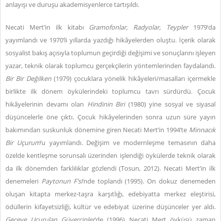
anlayışı ve duruşu akademisyenlerce tartışıldı.
Necati Mert’in ilk kitabı
Gramofonlar, Radyolar, Teypler
1979’da
yayımlandı ve 1970’li yıllarda yazdığı hikâyelerden oluştu. İçerik olarak
sosyalist bakış açısıyla toplumun geçirdiği değişimi ve sonuçlarını işleyen
yazar, teknik olarak toplumcu gerçekçilerin yöntemlerinden faydalandı.
Bir Bir Değilken
(1979) çocuklara yönelik hikâyeleri/masalları içermekle
birlikte ilk dönem öykülerindeki toplumcu tavrı sürdürdü. Çocuk
hikâyelerinin devamı olan
Hindinin Biri
(1980) yine sosyal ve siyasal
düşüncelerle öne çıktı. Çocuk hikâyelerinden sonra uzun süre yayın
bakımından suskunluk dönemine giren Necati Mert’in 1994’te
Minnacık
Bir Uçurum
’u yayımlandı. Değişim ve modernleşme temasının daha
özelde kentleşme sorunsalı üzerinden işlendiği öykülerde teknik olarak
da ilk dönemden farklılıklar gözlendi (Tosun, 2012). Necati Mert’in ilk
denemeleri
Paytonun F’si
’nde toplandı (1995). On dokuz denemeden
oluşan kitapta merkez-taşra karşıtlığı, edebiyatta merkez eleştirisi,
ödüllerin kifayetsizliği, kültür ve edebiyat üzerine düşünceler yer aldı.
Geceye Uçurulan Güvercinler
’de (1996) Necati Mert öyküsü zaman