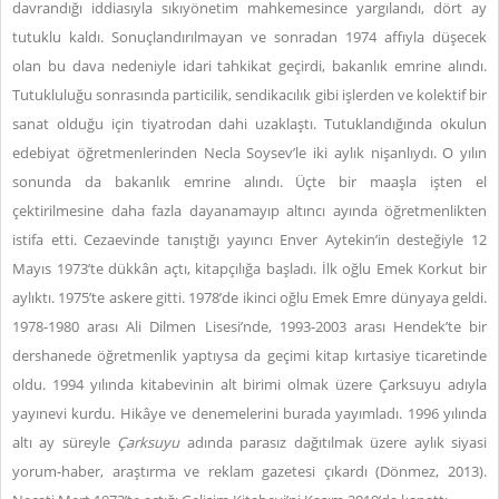
davrandığı iddiasıyla sıkıyönetim mahkemesince yargılandı, dört ay
tutuklu kaldı. Sonuçlandırılmayan ve sonradan 1974 affıyla düşecek
olan bu dava nedeniyle idari tahkikat geçirdi, bakanlık emrine alındı.
Tutukluluğu sonrasında particilik, sendikacılık gibi işlerden ve kolektif bir
sanat olduğu için tiyatrodan dahi uzaklaştı. Tutuklandığında okulun
edebiyat öğretmenlerinden Necla Soysev’le iki aylık nişanlıydı. O yılın
sonunda da bakanlık emrine alındı. Üçte bir maaşla işten el
çektirilmesine daha fazla dayanamayıp altıncı ayında öğretmenlikten
istifa etti. Cezaevinde tanıştığı yayıncı Enver Aytekin’in desteğiyle 12
Mayıs 1973’te dükkân açtı, kitapçılığa başladı. İlk oğlu Emek Korkut bir
aylıktı. 1975’te askere gitti. 1978’de ikinci oğlu Emek Emre dünyaya geldi.
1978-1980 arası Ali Dilmen Lisesi’nde, 1993-2003 arası Hendek’te bir
dershanede öğretmenlik yaptıysa da geçimi kitap kırtasiye ticaretinde
oldu. 1994 yılında kitabevinin alt birimi olmak üzere Çarksuyu adıyla
yayınevi kurdu. Hikâye ve denemelerini burada yayımladı. 1996 yılında
altı ay süreyle
Çarksuyu
adında parasız dağıtılmak üzere aylık siyasi
yorum-haber, araştırma ve reklam gazetesi çıkardı (Dönmez, 2013).