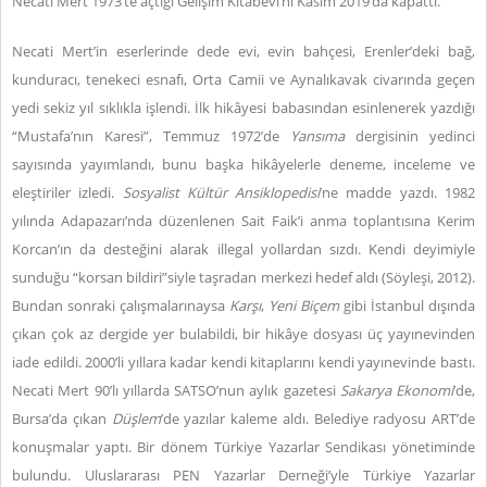
Necati Mert 1973’te açtığı Gelişim Kitabevi’ni Kasım 2019’da kapattı.
Necati Mert’in eserlerinde dede evi, evin bahçesi, Erenler’deki bağ,
kunduracı, tenekeci esnafı, Orta Camii ve Aynalıkavak civarında geçen
yedi sekiz yıl sıklıkla işlendi. İlk hikâyesi babasından esinlenerek yazdığı
“Mustafa’nın Karesi”, Temmuz 1972’de
Yansıma
dergisinin yedinci
sayısında yayımlandı, bunu başka hikâyelerle deneme, inceleme ve
eleştiriler izledi.
Sosyalist Kültür Ansiklopedisi
’ne madde yazdı. 1982
yılında Adapazarı’nda düzenlenen Sait Faik’i anma toplantısına Kerim
Korcan’ın da desteğini alarak illegal yollardan sızdı. Kendi deyimiyle
sunduğu “korsan bildiri”siyle taşradan merkezi hedef aldı (Söyleşi, 2012).
Bundan sonraki çalışmalarınaysa
Karşı
,
Yeni Biçem
gibi İstanbul dışında
çıkan çok az dergide yer bulabildi, bir hikâye dosyası üç yayınevinden
iade edildi. 2000’li yıllara kadar kendi kitaplarını kendi yayınevinde bastı.
Necati Mert 90’lı yıllarda SATSO’nun aylık gazetesi
Sakarya Ekonomi
’de,
Bursa’da çıkan
Düşlem
’de yazılar kaleme aldı. Belediye radyosu ART’de
konuşmalar yaptı. Bir dönem Türkiye Yazarlar Sendikası yönetiminde
bulundu. Uluslararası PEN Yazarlar Derneği’yle Türkiye Yazarlar