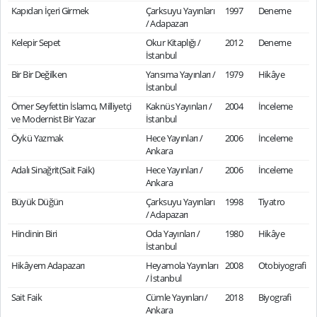
Kapıdan İçeri Girmek
Çarksuyu Yayınları
1997
Deneme
/ Adapazarı
Kelepir Sepet
Okur Kitaplığı /
2012
Deneme
İstanbul
Bir Bir Değilken
Yansıma Yayınları /
1979
Hikâye
İstanbul
Ömer Seyfettin İslamcı, Milliyetçi
Kaknüs Yayınları /
2004
İnceleme
ve Modernist Bir Yazar
İstanbul
Öykü Yazmak
Hece Yayınları /
2006
İnceleme
Ankara
Adalı Sinağrit(Sait Faik)
Hece Yayınları /
2006
İnceleme
Ankara
Büyük Düğün
Çarksuyu Yayınları
1998
Tiyatro
/ Adapazarı
Hindinin Biri
Oda Yayınları /
1980
Hikâye
İstanbul
Hikâyem Adapazarı
Heyamola Yayınları
2008
Otobiyografi
/ İstanbul
Sait Faik
Cümle Yayınları /
2018
Biyografi
Ankara