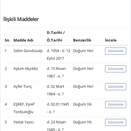
İlişkili Maddeler
D.Tarihi /
Sn.
Madde Adı
Ö.Tarihi
Benzerlik
İncele
1
Selim Gündüzalp
d. 1954 - ö. 12
Doğum Yeri
Görüntüle
Eylül 2017
2
Aşkım Akyıldız
d. 15 Nisan
Doğum Yeri
Görüntüle
1967 - ö. ?
3
Ayfer Tunç
d. 02 Mart
Doğum Yeri
Görüntüle
1964 - ö. ?
4
EŞREF, Eşref
d. 02.01.1945
Doğum Yılı
Görüntüle
Tonbuloğlu
- ö. ?
5
Vedat Yazıcı
d. 23 Nisan
Doğum Yılı
Görüntüle
1945 - ö. ?