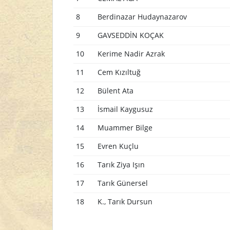
8
Berdinazar Hudaynazarov
9
GAVSEDDİN KOÇAK
10
Kerime Nadir Azrak
11
Cem Kızıltuğ
12
Bülent Ata
13
İsmail Kaygusuz
14
Muammer Bilge
15
Evren Kuçlu
16
Tarık Ziya Işın
17
Tarık Günersel
18
K., Tarık Dursun