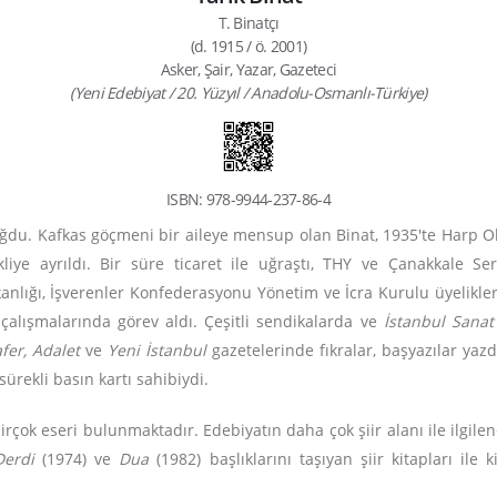
T. Binatçı
(d. 1915 / ö. 2001)
Asker, Şair, Yazar, Gazeteci
(Yeni Edebiyat / 20. Yüzyıl / Anadolu-Osmanlı-Türkiye)
ISBN: 978-9944-237-86-4
ğdu. Kafkas göçmeni bir aileye mensup olan Binat, 1935'te Harp Oku
liye ayrıldı. Bir süre ticaret ile uğraştı, THY ve Çanakkale Se
kanlığı, İşverenler Konfederasyonu Yönetim ve İcra Kurulu üyelikl
 çalışmalarında görev aldı. Çeşitli sendikalarda ve
İstanbul Sana
afer, Adalet
ve
Yeni İstanbul
gazetelerinde fıkralar, başyazılar yazd
ürekli basın kartı sahibiydi.
irçok eseri bulunmaktadır. Edebiyatın daha çok şiir alanı ile ilgile
 Derdi
(1974)
ve
Dua
(1982) başlıklarını taşıyan şiir kitapları i