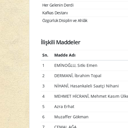
Her Gelenin Derdi
Kafkas Destanı
Özgürlük Disiplin ve Ahlâk
İlişkili Maddeler
Sn.
Madde Adı
1
EMİNOĞLU, Sıtkı Emen
2
DERMANÎ, İbrahim Topal
3
NİHANÎ, Hasankaleli Saatçi Nihani
4
MEHMET HİCRANÎ, Mehmet Kasım Ülk
5
Azra Erhat
6
Muzaffer Gökman
7
CEMAL AĞA