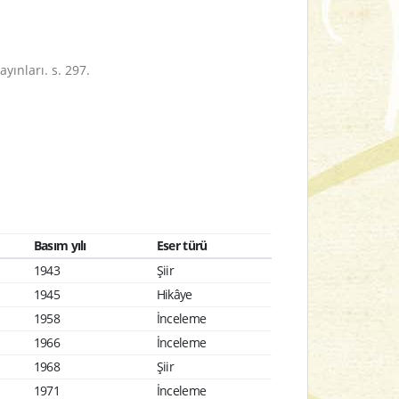
yınları. s. 297.
Basım yılı
Eser türü
1943
Şiir
1945
Hikâye
1958
İnceleme
1966
İnceleme
1968
Şiir
1971
İnceleme