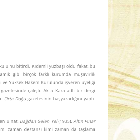
lu'nu bitirdi. Kıdemli yüzbaşı oldu fakat, bu
ramik gibi birçok farklı kurumda müşavirlik
eri ve Yüksek Hakem Kurulunda işveren üyeliği
t
gazetesinde çalıştı. Ak'la Kara adlı bir dergi
ı.
Orta Doğu
gazetesinin başyazarlığını yaptı.
nen Binat,
Dağdan Gelen Yel
(1935),
Altın Pınar
le kimi zaman destansı kimi zaman da taşlama