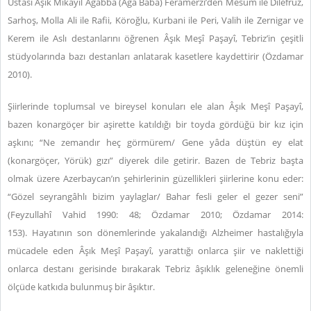
Ustası Âşık Mikayil Ağabba (Ağa Baba) Feramerzî’den Mesum ile Dilefruz,
Sarhoş, Molla Ali ile Rafii, Köroğlu, Kurbani ile Peri, Valih ile Zernigar ve
Kerem ile Aslı destanlarını öğrenen Âşık Meşî Paşayî, Tebriz’in çeşitli
stüdyolarında bazı destanları anlatarak kasetlere kaydettirir (Özdamar
2010).
Şiirlerinde toplumsal ve bireysel konuları ele alan Âşık Meşî Paşayî,
bazen konargöçer bir aşirette katıldığı bir toyda gördüğü bir kız için
aşkını; “Ne zemandır heç görmürem/ Gene yâda düştün ey elat
(konargöçer, Yörük) gızı” diyerek dile getirir. Bazen de Tebriz başta
olmak üzere Azerbaycan’ın şehirlerinin güzellikleri şiirlerine konu eder:
“Gözel seyrangâhlı bizim yaylaglar/ Bahar fesli geler el gezer seni”
(Feyzullahî Vahid 1990: 48; Özdamar 2010; Özdamar 2014:
153).
Hayatının son dönemlerinde yakalandığı Alzheimer hastalığıyla
mücadele eden Âşık Meşî Paşayî, yarattığı onlarca şiir ve naklettiği
onlarca destanı gerisinde bırakarak Tebriz âşıklık geleneğine önemli
ölçüde katkıda bulunmuş bir âşıktır.