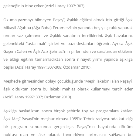
geleneğinin içine çeker (Azizî Haray 1997: 307).
Okuma-yazmayı bilmeyen Paşayî, âşıklık eğitimi almak için gittiği Âşık
Mikayil Ağabba (Ağa Baba) Feramerzî’nin yanında beş yıl çıralık yaparak
ondan saz çalmanın ve âşıklık sanatının inceliklerini, âşık havalarını,
gelenekteki “usta malı” şiirleri ve bazı destanları öğrenir. Ayrıca Âşık
Gaşem Caferî ve Âşık Aziz Şehnazî’nin şiirlerinden ve sanatından etkilenir
ve aldığı eğitimi tamamladıktan sonra nihayet yirmi yaşında âşıklığa
başlar (Azizî Haray 1997: 307-308; Özdamar 2010).
Meşhed’e gitmesinden dolayı çocukluğunda “Meşi” lakabını alan Paşayî,
âşık olduktan sonra bu lakabı mahlas olarak kullanmayı tercih eder
(Azizî Haray 1997: 307; Özdamar 2010).
Âşıklığa başladıktan sonra birçok şehirde toy ve programlara katılan
Âşık Meşî Paşayî’nin meşhur olması, 1955’te Tebriz radyosunda katıldığı
bir program sonucunda gerçekleşir. Paşayî’nin hayatında dönüm
noktası olan ve âşık olarak tanınırlığının artmasını sağlayan bu