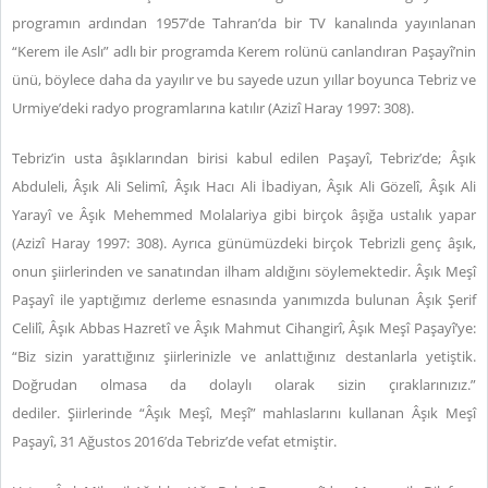
programın ardından 1957’de Tahran’da bir TV kanalında yayınlanan
“Kerem ile Aslı” adlı bir programda Kerem rolünü canlandıran Paşayî’nin
ünü, böylece daha da yayılır ve bu sayede uzun yıllar boyunca Tebriz ve
Urmiye’deki radyo programlarına katılır (Azizî Haray 1997: 308).
Tebriz’in usta âşıklarından birisi kabul edilen Paşayî, Tebriz’de; Âşık
Abduleli, Âşık Ali Selimî, Âşık Hacı Ali İbadiyan, Âşık Ali Gözelî, Âşık Ali
Yarayî ve Âşık Mehemmed Molalariya gibi birçok âşığa ustalık yapar
(Azizî Haray 1997: 308). Ayrıca günümüzdeki birçok Tebrizli genç âşık,
onun şiirlerinden ve sanatından ilham aldığını söylemektedir. Âşık Meşî
Paşayî ile yaptığımız derleme esnasında yanımızda bulunan Âşık Şerif
Celilî, Âşık Abbas Hazretî ve Âşık Mahmut Cihangirî, Âşık Meşî Paşayî’ye:
“Biz sizin yarattığınız şiirlerinizle ve anlattığınız destanlarla yetiştik.
Doğrudan olmasa da dolaylı olarak sizin çıraklarınızız.”
dediler.
Şiirlerinde “Âşık Meşî, Meşî” mahlaslarını kullanan Âşık Meşî
Paşayî, 31 Ağustos 2016’da Tebriz’de vefat etmiştir.