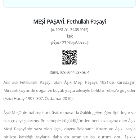
MEŞÎ PAŞAYÎ, Fethullah Paşayî
(d. 1931 / ö. 31.08.2016)
âşık
(Âşık / 20. Yüzyıl / Azeri)
ISBN: 978-9944-237-86-4
Asıl adı Fethullah Paşayî olan Âşık Meşî Paşayî, 1931’de Karadağ’ın
Mirzaeli köyünde doğar ve küçük yaşta ailesiyle birlikte Tebriz’e göç eder
(Azizî Haray 1997: 307; Özdamar 2010).
Âşık Meşî'nin babası Hacı, âşık olmasa da âşıklık geleneğine ilgi duyar ve
sazı çok iyi çalarmış. Bu sebeple küçüklüğünden beri saza aşina olan Âşık
Meşi Paşayî’nin saza olan ilgisi, dayısı Balabancı Kazım ve Âşık İsa’yla
birlikte katıldığı toylarla daha da artar ve bu durum, onu âşıklık