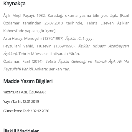
Kaynakça
Âşık Meşî Paşayî, 1932, Karadağ, okuma yazma bilmiyor, âşık. [Fazıl
Özdamar tarafından 25.07.2010 tarihinde, Tebriz Elseven Âşıklar
Kahvesi’nde yapılan görüşme].
Azizî Haray, Menuçehr (1376/1997).
Âşıklar
. C. 1. yyy.
Feyzullahî Vahid, Hüseyin (1369/1990).
Âşıklar (Muasır Azerbaycan
Âşıkları).
Tebriz: Müessese-i İntişarat-ı Yârân.
Özdamar, Fazıl (2014).
Tebriz Âşıklık Geleneği ve Tebrizli Âşık Ali (Ali
Feyzullahî Vahid)
. Ankara: Berikan Yay.
Madde Yazım Bilgileri
Yazar: DR. FAZIL ÖZDAMAR
Yayın Tarihi: 12.01.2019
Güncelleme Tarihi: 02.12.2020
İlişkili Maddeler