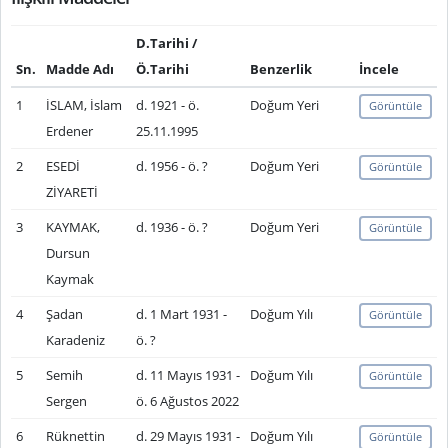
D.Tarihi /
Sn.
Madde Adı
Ö.Tarihi
Benzerlik
İncele
1
İSLAM, İslam
d. 1921 - ö.
Doğum Yeri
Görüntüle
Erdener
25.11.1995
2
ESEDİ
d. 1956 - ö. ?
Doğum Yeri
Görüntüle
ZİYARETİ
3
KAYMAK,
d. 1936 - ö. ?
Doğum Yeri
Görüntüle
Dursun
Kaymak
4
Şadan
d. 1 Mart 1931 -
Doğum Yılı
Görüntüle
Karadeniz
ö. ?
5
Semih
d. 11 Mayıs 1931 -
Doğum Yılı
Görüntüle
Sergen
ö. 6 Ağustos 2022
6
Rüknettin
d. 29 Mayıs 1931 -
Doğum Yılı
Görüntüle