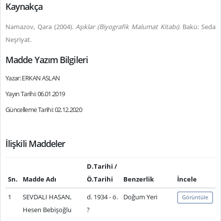
Kaynakça
Namazov, Qara (2004).
Aşıklar (Biyografik Malumat Kitabı).
Bakü: Seda
Neşriyat.
Madde Yazım Bilgileri
Yazar: ERKAN ASLAN
Yayın Tarihi: 06.01.2019
Güncelleme Tarihi: 02.12.2020
İlişkili Maddeler
D.Tarihi /
Sn.
Madde Adı
Ö.Tarihi
Benzerlik
İncele
1
SEVDALI HASAN,
d. 1934 - ö.
Doğum Yeri
Görüntüle
Hesen Bebişoğlu
?