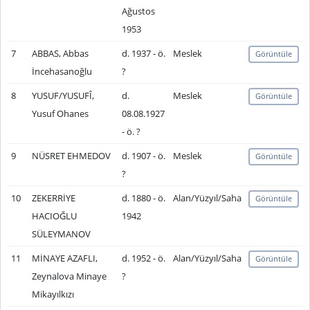
Ağustos
1953
7
ABBAS, Abbas
d. 1937 - ö.
Meslek
Görüntüle
İncehasanoğlu
?
8
YUSUF/YUSUFÎ,
d.
Meslek
Görüntüle
Yusuf Ohanes
08.08.1927
- ö. ?
9
NÜSRET EHMEDOV
d. 1907 - ö.
Meslek
Görüntüle
?
10
ZEKERRİYE
d. 1880 - ö.
Alan/Yüzyıl/Saha
Görüntüle
HACIOĞLU
1942
SÜLEYMANOV
11
MİNAYE AZAFLI,
d. 1952 - ö.
Alan/Yüzyıl/Saha
Görüntüle
Zeynalova Minaye
?
Mikayılkızı