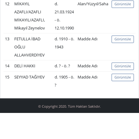
12
MİKAYIL
d.
Alan/Yüzyıl/Saha
Görüntüle
AZAFLI/AZAFLI
21.03.1924
MİKAYIL/AZAFLI,
- ö.
Mikayıl Zeynelov
12.10.1990
13
FETULLA İBAD
d. 1910 - ö.
Madde Adı
Görüntüle
OĞLU
1943
ALLAHVERDİYEV
14
DELİ HAKKI
d. ? - ö. ?
Madde Adı
Görüntüle
15
SEYYAD TAĞIYEV
d. 1905 - ö.
Madde Adı
Görüntüle
?
© Copyright 2020. Tüm Hakları Saklıdır.