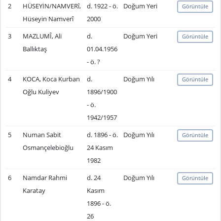
2
HÜSEYİN/NAMVERî,
d. 1922 - ö.
Doğum Yeri
Görüntüle
Hüseyin Namverî
2000
3
MAZLUMÎ, Ali
d.
Doğum Yeri
Görüntüle
Ballıktaş
01.04.1956
- ö. ?
4
KOCA, Koca Kurban
d.
Doğum Yılı
Görüntüle
Oğlu Kuliyev
1896/1900
- ö.
1942/1957
5
Numan Sabit
d. 1896 - ö.
Doğum Yılı
Görüntüle
Osmançelebioğlu
24 Kasım
1982
6
Namdar Rahmi
d. 24
Doğum Yılı
Görüntüle
Karatay
Kasım
1896 - ö.
26