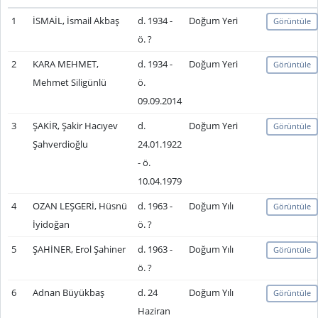
1
İSMAİL, İsmail Akbaş
d. 1934 -
Doğum Yeri
Görüntüle
ö. ?
2
KARA MEHMET,
d. 1934 -
Doğum Yeri
Görüntüle
Mehmet Siligünlü
ö.
09.09.2014
3
ŞAKİR, Şakir Hacıyev
d.
Doğum Yeri
Görüntüle
Şahverdioğlu
24.01.1922
- ö.
10.04.1979
4
OZAN LEŞGERİ, Hüsnü
d. 1963 -
Doğum Yılı
Görüntüle
İyidoğan
ö. ?
5
ŞAHİNER, Erol Şahiner
d. 1963 -
Doğum Yılı
Görüntüle
ö. ?
6
Adnan Büyükbaş
d. 24
Doğum Yılı
Görüntüle
Haziran