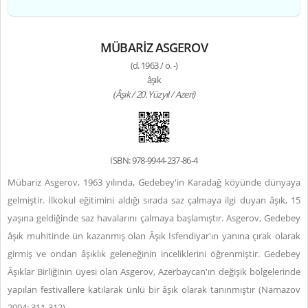
MÜBARİZ ASGEROV
(d. 1963 / ö. -)
âşık
(Âşık / 20. Yüzyıl / Azeri)
ISBN: 978-9944-237-86-4
Mübariz Asgerov, 1963 yılında, Gedebey'in Karadağ köyünde dünyaya
gelmiştir. İlkokul eğitimini aldığı sırada saz çalmaya ilgi duyan âşık, 15
yaşına geldiğinde saz havalarını çalmaya başlamıştır. Asgerov, Gedebey
âşık muhitinde ün kazanmış olan Âşık İsfendiyar'ın yanına çırak olarak
girmiş ve ondan âşıklık geleneğinin inceliklerini öğrenmiştir. Gedebey
Âşıklar Birliğinin üyesi olan Asgerov, Azerbaycan'ın değişik bölgelerinde
yapılan festivallere katılarak ünlü bir âşık olarak tanınmıştır (Namazov
2004: 311-312).