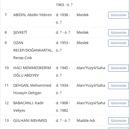
1963 - ö. ?
7
ABİDİN, Abidin Yıldırım
d. 1938 -
Meslek
Görüntüle
ö. ?
8
ŞEVKETÎ
d. ? - ö. ?
Meslek
Görüntüle
9
OZAN
d. 1953 -
Meslek
Görüntüle
RECEP/DOĞANKARTAL,
ö. ?
Recep Cırık
10
HACI MEMMEDKERİM
d. 1945 -
Alan/Yüzyıl/Saha
Görüntüle
OĞLU ABDIYEV
ö. ?
11
DEHGAN, Mehemmed
d. 1934 -
Alan/Yüzyıl/Saha
Görüntüle
Hüseyin Dehgan
ö. ?
12
BABACANLI, Kadir
d. 1908 -
Alan/Yüzyıl/Saha
Görüntüle
Veliyev
ö. 1982
13
GÜLHANİ MEHMED
d. ? - ö. ?
Madde Adı
Görüntüle