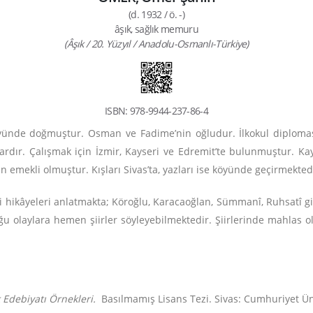
(d. 1932 / ö. -)
âşık, sağlık memuru
(Âşık / 20. Yüzyıl / Anadolu-Osmanlı-Türkiye)
ISBN: 978-9944-237-86-4
yünde doğmuştur. Osman ve Fadime’nin oğludur. İlkokul diploması 
vardır. Çalışmak için İzmir, Kayseri ve Edremit’te bulunmuştur. Ka
emekli olmuştur. Kışları Sivas’ta, yazları ise köyünde geçirmekted
hikâyeleri anlatmakta; Köroğlu, Karacaoğlan, Sümmanî, Ruhsatî gibi 
ğu olaylara hemen şiirler söyleyebilmektedir. Şiirlerinde mahlas o
 Edebiyatı Örnekleri.
Basılmamış Lisans Tezi.
Sivas: Cumhuriyet Üni