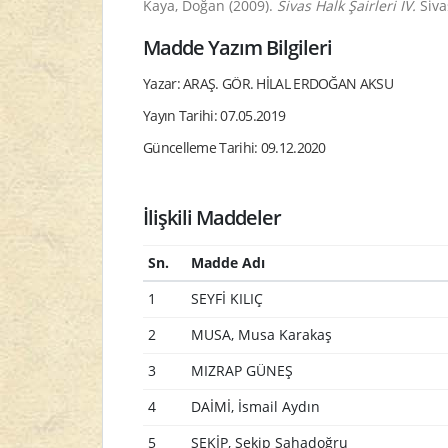
Kaya, Doğan (2009).
Sivas Halk Şairleri IV.
Sivas
Madde Yazım Bilgileri
Yazar: ARAŞ. GÖR. HİLAL ERDOĞAN AKSU
Yayın Tarihi: 07.05.2019
Güncelleme Tarihi: 09.12.2020
İlişkili Maddeler
Sn.
Madde Adı
1
SEYFİ KILIÇ
2
MUSA, Musa Karakaş
3
MIZRAP GÜNEŞ
4
DAİMİ, İsmail Aydın
5
ŞEKİP, Şekip Şahadoğru