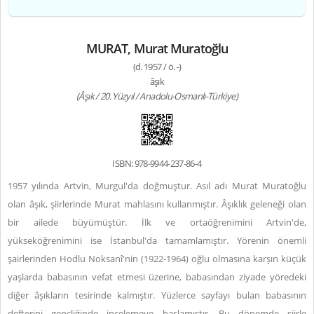
MURAT, Murat Muratoğlu
(d. 1957 / ö. -)
âşık
(Âşık / 20. Yüzyıl / Anadolu-Osmanlı-Türkiye)
ISBN: 978-9944-237-86-4
1957 yılında Artvin, Murgul'da doğmuştur. Asıl adı Murat Muratoğlu
olan âşık, şiirlerinde Murat mahlasını kullanmıştır. Âşıklık geleneği olan
bir ailede büyümüştür. İlk ve ortaöğrenimini Artvin'de,
yükseköğrenimini ise İstanbul'da tamamlamıştır. Yörenin önemli
şairlerinden Hodlu Noksanî'nin (1922-1964) oğlu olmasına karşın küçük
yaşlarda babasının vefat etmesi üzerine, babasından ziyade yöredeki
diğer âşıkların tesirinde kalmıştır. Yüzlerce sayfayı bulan babasının
defterini gençliğinde incelemeye başlamıştır. Bu dönemde şiirle