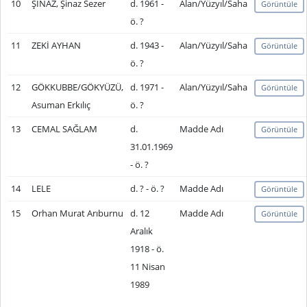
10
ŞİNAZ, Şinaz Sezer
d. 1961 -
Alan/Yüzyıl/Saha
Görüntüle
ö. ?
11
ZEKİ AYHAN
d. 1943 -
Alan/Yüzyıl/Saha
Görüntüle
ö. ?
12
GÖKKUBBE/GÖKYÜZÜ,
d. 1971 -
Alan/Yüzyıl/Saha
Görüntüle
Asuman Erkılıç
ö. ?
13
CEMAL SAĞLAM
d.
Madde Adı
Görüntüle
31.01.1969
- ö. ?
14
LELE
d. ? - ö. ?
Madde Adı
Görüntüle
15
Orhan Murat Arıburnu
d. 12
Madde Adı
Görüntüle
Aralık
1918 - ö.
11 Nisan
1989