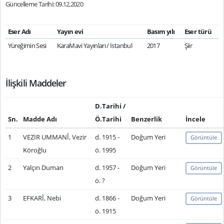
Güncelleme Tarihi: 09.12.2020
Eser Adı
Yayın evi
Basım yılı
Eser türü
Yüreğimin Sesi
KaraMavi Yayınları / İstanbul
2017
Şiir
İlişkili Maddeler
D.Tarihi /
Sn.
Madde Adı
Ö.Tarihi
Benzerlik
İncele
1
VEZİR UMMANÎ, Vezir
d. 1915 -
Doğum Yeri
Görüntüle
Köroğlu
ö. 1995
2
Yalçın Duman
d. 1957 -
Doğum Yeri
Görüntüle
ö. ?
3
EFKARÎ, Nebi
d. 1866 -
Doğum Yeri
Görüntüle
ö. 1915