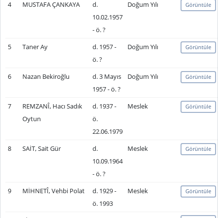
4
MUSTAFA ÇANKAYA
d.
Doğum Yılı
Görüntüle
10.02.1957
- ö. ?
5
Taner Ay
d. 1957 -
Doğum Yılı
Görüntüle
ö. ?
6
Nazan Bekiroğlu
d. 3 Mayıs
Doğum Yılı
Görüntüle
1957 - ö. ?
7
REMZANÎ, Hacı Sadık
d. 1937 -
Meslek
Görüntüle
Oytun
ö.
22.06.1979
8
SAİT, Sait Gür
d.
Meslek
Görüntüle
10.09.1964
- ö. ?
9
MİHNETÎ, Vehbi Polat
d. 1929 -
Meslek
Görüntüle
ö. 1993