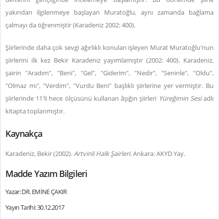
yakından ilgilenmeye başlayan Muratoğlu, aynı zamanda bağlama
çalmayı da öğrenmiştir (Karadeniz 2002: 400).
Şiirlerinde daha çok sevgi ağırlıklı konuları işleyen Murat Muratoğlu'nun
şiirlerini ilk kez Bekir Karadeniz yayımlamıştır (2002: 400). Karadeniz,
şairin "Aradım", "Beni", "Gel", "Giderim", "Nedir", "Seninle", "Oldu",
"Olmaz mı", "Verdim", "Vurdu Beni" başlıklı şiirlerine yer vermiştir. Bu
şiirlerinde 11'li hece ölçüsünü kullanan âşığın şiirleri
Yüreğimin Sesi
adlı
kitapta toplanmıştır.
Kaynakça
Karadeniz, Bekir (2002).
Artvinli Halk Şairleri.
Ankara: AKYD Yay.
Madde Yazım Bilgileri
Yazar: DR. EMİNE ÇAKIR
Yayın Tarihi: 30.12.2017