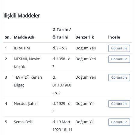
İlişkili Maddeler
D.Tarihi /
Sn.
Madde Adı
Ö.Tarihi
Benzerlik
İncele
1
İBRAHİM
d. ? - ö. ?
Doğum Yeri
Görüntüle
2
NESİMİ, Nesimi
d. 1958 - ö.
Doğum Yeri
Görüntüle
Küçük
?
3
TEVHİDÎ, Kenan
d.
Doğum Yeri
Görüntüle
Bilgaç
01.10.1960
- ö. ?
4
Necdet Şahin
d. 1929 - ö.
Doğum Yılı
Görüntüle
?
5
Şemsi Belli
d. 13 Mart
Doğum Yılı
Görüntüle
1929 - ö. 11