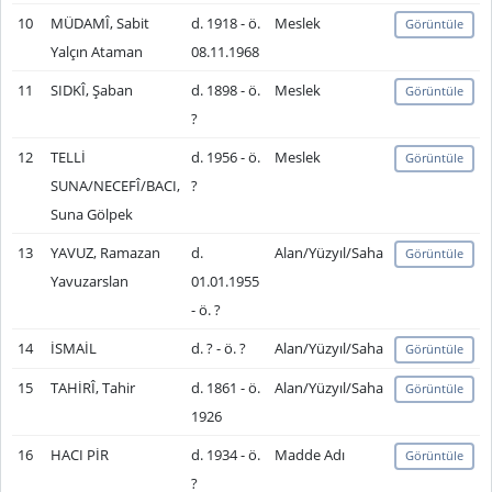
10
MÜDAMÎ, Sabit
d. 1918 - ö.
Meslek
Görüntüle
Yalçın Ataman
08.11.1968
11
SIDKÎ, Şaban
d. 1898 - ö.
Meslek
Görüntüle
?
12
TELLİ
d. 1956 - ö.
Meslek
Görüntüle
SUNA/NECEFÎ/BACI,
?
Suna Gölpek
13
YAVUZ, Ramazan
d.
Alan/Yüzyıl/Saha
Görüntüle
Yavuzarslan
01.01.1955
- ö. ?
14
İSMAİL
d. ? - ö. ?
Alan/Yüzyıl/Saha
Görüntüle
15
TAHİRÎ, Tahir
d. 1861 - ö.
Alan/Yüzyıl/Saha
Görüntüle
1926
16
HACI PİR
d. 1934 - ö.
Madde Adı
Görüntüle
?