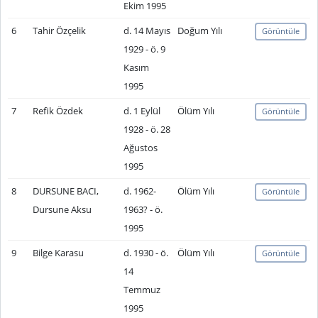
Ekim 1995
6
Tahir Özçelik
d. 14 Mayıs
Doğum Yılı
Görüntüle
1929 - ö. 9
Kasım
1995
7
Refik Özdek
d. 1 Eylül
Ölüm Yılı
Görüntüle
1928 - ö. 28
Ağustos
1995
8
DURSUNE BACI,
d. 1962-
Ölüm Yılı
Görüntüle
Dursune Aksu
1963? - ö.
1995
9
Bilge Karasu
d. 1930 - ö.
Ölüm Yılı
Görüntüle
14
Temmuz
1995