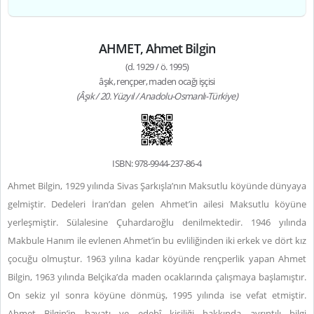
AHMET, Ahmet Bilgin
(d. 1929 / ö. 1995)
âşık, rençper, maden ocağı işçisi
(Âşık / 20. Yüzyıl / Anadolu-Osmanlı-Türkiye)
ISBN: 978-9944-237-86-4
Ahmet Bilgin, 1929 yılında Sivas Şarkışla’nın Maksutlu köyünde dünyaya
gelmiştir. Dedeleri İran’dan gelen Ahmet’in ailesi Maksutlu köyüne
yerleşmiştir. Sülalesine Çuhardaroğlu denilmektedir. 1946 yılında
Makbule Hanım ile evlenen Ahmet’in bu evliliğinden iki erkek ve dört kız
çocuğu olmuştur. 1963 yılına kadar köyünde rençperlik yapan Ahmet
Bilgin, 1963 yılında Belçika’da maden ocaklarında çalışmaya başlamıştır.
On sekiz yıl sonra köyüne dönmüş, 1995 yılında ise vefat etmiştir.
Ahmet Bilgin’in hayatı ve edebî kişiliği hakkında ayrıntılı bilgi