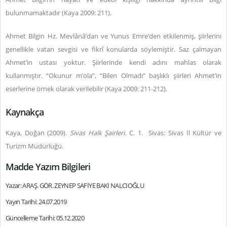
bulunmamaktadır (Kaya 2009: 211).
Ahmet Bilgin Hz. Mevlânâ’dan ve Yunus Emre’den etkilenmiş, şiirlerini
genellikle vatan sevgisi ve fikrî konularda söylemiştir. Saz çalmayan
Ahmet’in ustası yoktur. Şiirlerinde kendi adını mahlas olarak
kullanmıştır. “Okunur m’ola”, “Bilen Olmadı” başlıklı şiirleri Ahmet’in
eserlerine örnek olarak verilebilir (Kaya 2009: 211-212).
Kaynakça
Kaya, Doğan (2009).
Sivas Halk Şairleri.
C. 1. Sivas: Sivas İl Kültür ve
Turizm Müdürlüğü.
Madde Yazım Bilgileri
Yazar: ARAŞ. GÖR. ZEYNEP SAFİYE BAKİ NALCIOĞLU
Yayın Tarihi: 24.07.2019
Güncelleme Tarihi: 05.12.2020