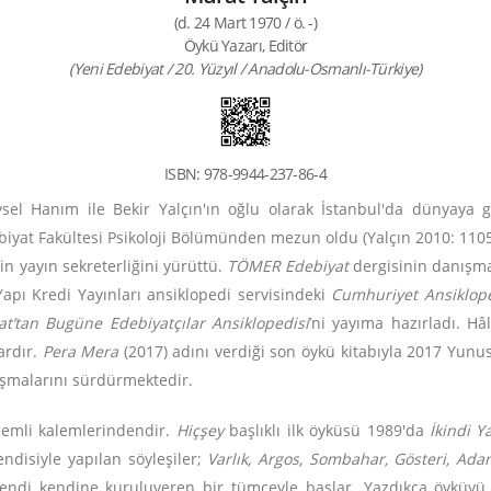
(d. 24 Mart 1970 / ö. -)
Öykü Yazarı, Editör
(Yeni Edebiyat / 20. Yüzyıl / Anadolu-Osmanlı-Türkiye)
ISBN: 978-9944-237-86-4
el Hanım ile Bekir Yalçın'ın oğlu olarak İstanbul'da dünyaya gel
iyat Fakültesi Psikoloji Bölümünden mezun oldu (Yalçın 2010: 1105). 
in yayın sekreterliğini yürüttü.
TÖMER Edebiyat
dergisinin danışma
apı Kredi Yayınları ansiklopedi servisindeki
Cumhuriyet Ansiklope
t’tan Bugüne Edebiyatçılar Ansiklopedisi
’ni yayıma hazırladı. H
vardır.
Pera Mera
(2017) adını verdiği son öykü kitabıyla 2017 Yunu
lışmalarını sürdürmektedir.
emli kalemlerindendir.
Hiçşey
başlıklı ilk öyküsü 1989'da
İkindi Y
endisiyle yapılan söyleşiler;
Varlık, Argos, Sombahar, Gösteri, Ada
kendi kendine kuruluveren bir tümceyle başlar. Yazdıkça öyküyü 