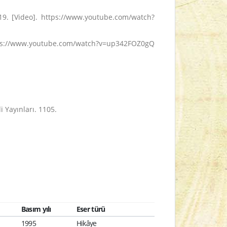
19. [Video]. https://www.youtube.com/watch?
https://www.youtube.com/watch?v=up342FOZ0gQ
di Yayınları. 1105.
Basım yılı
Eser türü
1995
Hikâye