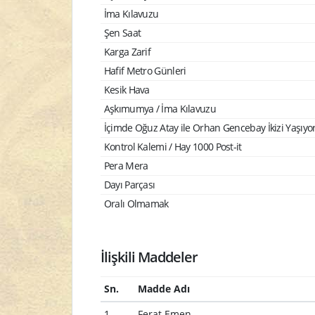
İma Kılavuzu
Şen Saat
Karga Zarif
Hafif Metro Günleri
Kesik Hava
Aşkımumya / İma Kılavuzu
İçimde Oğuz Atay ile Orhan Gencebay İkizi Yaşıyo
Kontrol Kalemi / Hay 1000 Post-it
Pera Mera
Dayı Parçası
Oralı Olmamak
İlişkili Maddeler
Sn.
Madde Adı
1
Ferat Emen