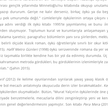
ası gençlik yıllarımda Minnetoğlu’nu kitabında okuyup unutamadığı
yazıp dururum. Geriye ne kalır derseniz, birkaç öykü ya da beş
 pek umurumda değil." cümleleriyle öykülerinin ortaya çıkışını 
ya
adını verdiği ilk öykü kitabı 1995'te yayımlanmış ve bunu
İm
lerden oluşmuyor. Toplumun kural ve kurumlarıyla anlaşamayan yaz
ktalama işaretsiz, paragrafsız bölümlerin yanı sıra şiirlerden, mek
 belirli ölçüde klasik roman, öykü öğretileriyle sınırlı bir okur ki
15).
Hafif Metro Günleri
(1998) öykü serüveninde romana da yer ver
 iz taşımakla birlikte kendine has bir yol da edinmiş durumda. 
ir kahramanın metroda gördükleri, bu gördüklerinin izlenimleriyle z
latı." (Şahin 2015).
rif
(2012) ile kelime oyunlarından sıyrılarak yavaş yavaş klasik
ve bol mecazlı anlatımıyla okuyucuda derin izler bırakmaktadır.
Ke
öykülerden oluşmaktadır. Bütün, "Murat Yalçın’ın öykülerinde öne çık
iyade benzetmelerle, mecazlarla dilini zenginleştirip yeni ve ken
inin genel değerlendirmesini yapmıştır. Son kitabı
Pera Mera
(20