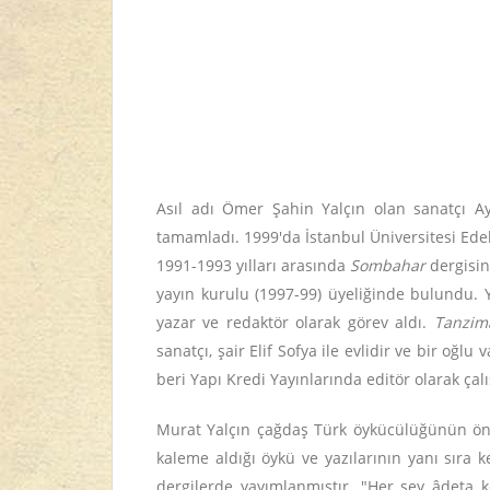
Asıl adı Ömer Şahin Yalçın olan sanatçı Ays
tamamladı. 1999'da İstanbul Üniversitesi Edeb
1991-1993 yılları arasında
Sombahar
dergisin
yayın kurulu (1997-99) üyeliğinde bulundu. Y
yazar ve redaktör olarak görev aldı.
Tanzima
sanatçı, şair Elif Sofya ile evlidir ve bir oğlu 
beri Yapı Kredi Yayınlarında editör olarak ça
Murat Yalçın çağdaş Türk öykücülüğünün ön
kaleme aldığı öykü ve yazılarının yanı sıra k
dergilerde yayımlanmıştır. "Her şey âdeta 