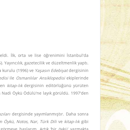
di. İlk, orta ve lise öğrenimini İstanbul'da
Yayıncılık, gazetecilik ve düzeltmenlik yaptı.
 kurulu (1996) ve
Yaşasın Edebiyat
dergisinin
disi
ile
Osmanlılar Ansiklopedisi
ekiplerinde
âlen
kitap-lık
dergisinin editörlüğünü yürüten
s Nadi Öykü Ödülü'ne layık görüldü. 1997'den
azıları
dergisinde yayımlanmıştır. Daha sonra
m Öykü, Notos, Nar, Türk Dili
ve
kitap-lık
gibi
görmeye başlarım. Artık ‘bir öykü’ yazmakta