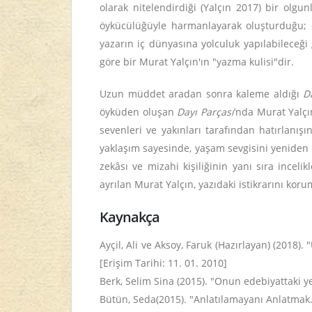
olarak nitelendirdiği (Yalçın 2017) bir olgu
öykücülüğüyle harmanlayarak oluşturduğu; 
yazarın iç dünyasına yolculuk yapılabileceği 
göre bir Murat Yalçın'ın "yazma kulisi"dir.
Uzun müddet aradan sonra kaleme aldığı
D
öyküden oluşan
Dayı Parçası
’nda Murat Yalçı
sevenleri ve yakınları tarafından hatırlanış
yaklaşım sayesinde, yaşam sevgisini yeniden ka
zekâsı ve mizahi kişiliğinin yanı sıra inceli
ayrılan Murat Yalçın, yazıdaki istikrarını ko
Kaynakça
Ayçil, Ali ve Aksoy, Faruk (Hazırlayan) (201
[Erişim Tarihi: 11. 01. 2010]
Berk, Selim Sina (2015). "Onun edebiyattaki ye
Bütün, Seda(2015). "Anlatılamayanı Anlatmak