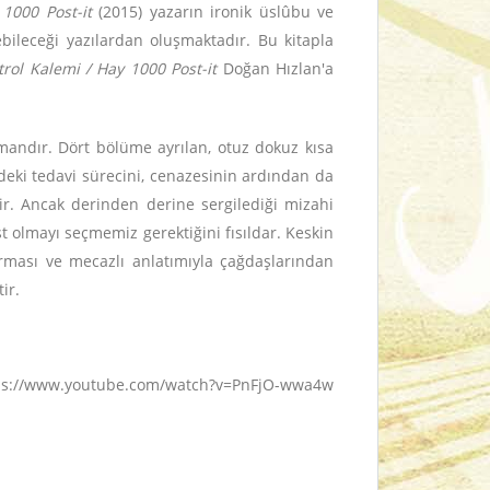
1000 Post-it
(2015) yazarın ironik üslûbu ve
leceği yazılardan oluşmaktadır. Bu kitapla
trol Kalemi / Hay 1000 Post-it
Doğan Hızlan'a
mandır. Dört bölüme ayrılan, otuz dokuz kısa
ndeki tedavi sürecini, cenazesinin ardından da
dir. Ancak derinden derine sergilediği mizahi
st olmayı seçmemiz gerektiğini fısıldar. Keskin
 kırması ve mecazlı anlatımıyla çağdaşlarından
ir.
. https://www.youtube.com/watch?v=PnFjO-wwa4w