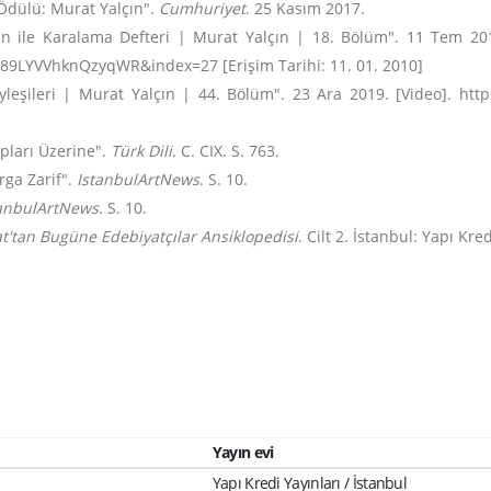
Ödülü: Murat Yalçın".
Cumhuriyet
. 25 Kasım 2017.
an ile Karalama Defteri | Murat Yalçın | 18. Bölüm". 11 Tem 20
LYVVhknQzyqWR&index=27 [Erişim Tarihi: 11. 01. 2010]
yleşileri | Murat Yalçın | 44. Bölüm". 23 Ara 2019. [Video]. 
pları Üzerine".
Türk Dili
. C. CIX. S. 763.
rga Zarif".
IstanbulArtNews
. S. 10.
tanbulArtNews
. S. 10.
t'tan Bugüne Edebiyatçılar Ansiklopedisi
. Cilt 2. İstanbul: Yapı Kre
Yayın evi
Yapı Kredi Yayınları / İstanbul