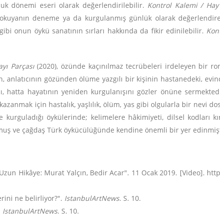
nluk dönemi eseri olarak değerlendirilebilir.
Kontrol Kalemi / Hay 
okuyanın deneme ya da kurgulanmış günlük olarak değerlendirebi
gibi onun öykü sanatının sırları hakkında da fikir edinilebilir.
Kon
ayı Parçası
(2020), özünde kaçınılmaz tecrübeleri irdeleyen bir ro
n, anlatıcının gözünden ölüme yazgılı bir kişinin hastanedeki, evi
ını, hatta hayatının yeniden kurgulanışını gözler önüne sermekte
zanmak için hastalık, yaşlılık, ölüm, yas gibi olgularla bir nevi do
kle kurguladığı öykülerinde; kelimelere hâkimiyeti, dilsel kodları
rumuş ve çağdaş Türk öykücülüğünde kendine önemli bir yer edinmişt
8). "Uzun Hikâye: Murat Yalçın, Bedir Acar". 11 Ocak 2019. [Video]
rini ne belirliyor?".
IstanbulArtNews
. S. 10.
.
IstanbulArtNews
. S. 10.