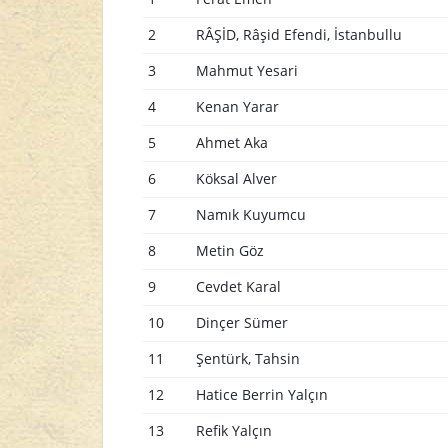
2
RÂŞİD, Râşid Efendi, İstanbullu
3
Mahmut Yesari
4
Kenan Yarar
5
Ahmet Aka
6
Köksal Alver
7
Namık Kuyumcu
8
Metin Göz
9
Cevdet Karal
10
Dinçer Sümer
11
Şentürk, Tahsin
12
Hatice Berrin Yalçın
13
Refik Yalçın