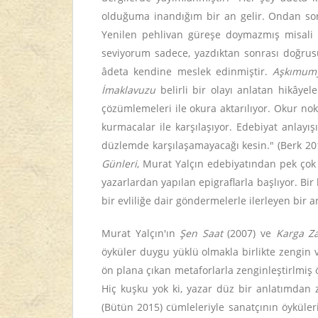
olduğuma inandığım bir an gelir. Ondan sonr
Yenilen pehlivan güreşe doymazmış misali 
seviyorum sadece, yazdıktan sonrası doğrusu
âdeta kendine meslek edinmiştir.
Aşkımum
İmaklavuzu
belirli bir olayı anlatan hikâye
çözümlemeleri ile okura aktarılıyor. Okur no
kurmacalar ile karşılaşıyor. Edebiyat anlayışı
düzlemde karşılaşamayacağı kesin." (Berk 20
Günleri
, Murat Yalçın edebiyatından pek çok
yazarlardan yapılan epigraflarla başlıyor. B
bir evliliğe dair göndermelerle ilerleyen bir an
Murat Yalçın'ın
Şen Saat
(2007) ve
Karga Za
öyküler duygu yüklü olmakla birlikte zengin 
ön plana çıkan metaforlarla zenginleştirlmiş 
Hiç kuşku yok ki, yazar düz bir anlatımdan z
(Bütün 2015) cümleleriyle sanatçının öyküler