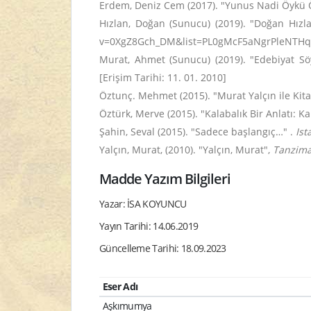
Erdem, Deniz Cem (2017). "Yunus Nadi Öykü 
Hızlan, Doğan (Sunucu) (2019). "Doğan Hızl
v=0XgZ8Gch_DM&list=PL0gMcF5aNgrPleNTHq89
Murat, Ahmet (Sunucu) (2019). "Edebiyat Sö
[Erişim Tarihi: 11. 01. 2010]
Öztunç. Mehmet (2015). "Murat Yalçın ile Kita
Öztürk, Merve (2015). "Kalabalık Bir Anlatı: Ka
Şahin, Seval (2015). "Sadece başlangıç…" .
Is
Yalçın, Murat, (2010). "Yalçın, Murat",
Tanzima
Madde Yazım Bilgileri
Yazar: İSA KOYUNCU
Yayın Tarihi: 14.06.2019
Güncelleme Tarihi: 18.09.2023
Eser Adı
Aşkımumya