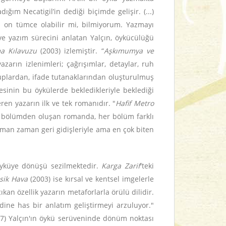
m Necatigil’in dediği biçimde gelişir. (...)
 on tümce olabilir mi, bilmiyorum. Yazmayı
ve yazım sürecini anlatan Yalçın, öykücülüğü
a Kılavuzu
(2003) izlemiştir. “
Aşkımumya ve
arın izlenimleri; çağrışımlar, detaylar, ruh
tuplardan, ifade tutanaklarından oluşturulmuş
tlesinin bu öykülerde bekledikleriyle beklediği
en yazarın ilk ve tek romanıdır. "
Hafif Metro
Üç bölümden oluşan romanda, her bölüm farklı
aman zaman geri gidişleriyle ama en çok biten
 öyküye dönüşü sezilmektedir.
Karga Zarif
'teki
sik Hava
(2003) ise kırsal ve kentsel imgelerle
an özellik yazarın metaforlarla örülü dilidir.
dine has bir anlatım geliştirmeyi arzuluyor."
17) Yalçın'ın öykü serüveninde dönüm noktası