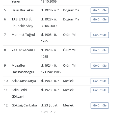
Yener
13.10.2009
5
Bekir Baki Aksu
d. 1928 - ö. ?
Doğum Yılı
Görüntüle
6
TABİB/TABİBÎ,
d. 1928 - ö.
Doğum Yılı
Görüntüle
Ebubekir Abay
30.06.2009
7
Mehmet Tuğrul
d. 1905 - ö.
Ölüm Yılı
Görüntüle
1985
8
YAKUP YAZAREL
d. 1928 - ö.
Ölüm Yılı
Görüntüle
1985
9
Muzaffer
d. 1924 - ö.
Ölüm Yılı
Görüntüle
Hacıhasanoğlu
17 Ocak 1985
10
Aslı Akarsakarya
d. 1980 - ö. ?
Meslek
Görüntüle
11
Salih Fethi
d. 1923 - ö. ?
Meslek
Görüntüle
Gökçaylı
12
Göktuğ Canbaba
d. 23 Şubat
Meslek
Görüntüle
1981 - ö. ?