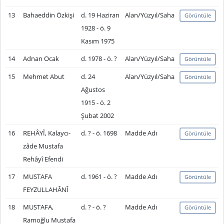
13
Bahaeddin Özkişi
d. 19 Haziran
Alan/Yüzyıl/Saha
Görüntüle
1928 - ö. 9
Kasım 1975
14
Adnan Ocak
d. 1978 - ö. ?
Alan/Yüzyıl/Saha
Görüntüle
15
Mehmet Abut
d. 24
Alan/Yüzyıl/Saha
Görüntüle
Ağustos
1915 - ö. 2
Şubat 2002
16
REHÂYÎ, Kalaycı-
d. ? - ö. 1698
Madde Adı
Görüntüle
zâde Mustafa
Rehâyî Efendi
17
MUSTAFA
d. 1961 - ö. ?
Madde Adı
Görüntüle
FEYZULLAHÂNÎ
18
MUSTAFA,
d. ? - ö. ?
Madde Adı
Görüntüle
Ramoğlu Mustafa