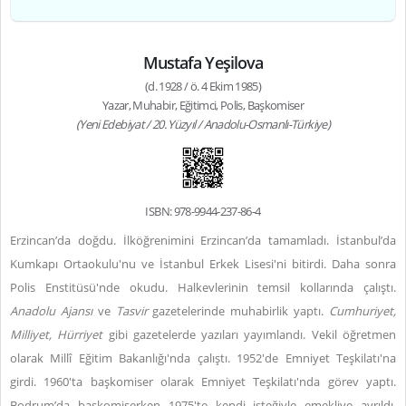
Mustafa Yeşilova
(d. 1928 / ö. 4 Ekim 1985)
Yazar, Muhabir, Eğitimci, Polis, Başkomiser
(Yeni Edebiyat / 20. Yüzyıl / Anadolu-Osmanlı-Türkiye)
ISBN: 978-9944-237-86-4
Erzincan’da doğdu. İlköğrenimini Erzincan’da tamamladı. İstanbul’da
Kumkapı Ortaokulu'nu ve İstanbul Erkek Lisesi'ni bitirdi. Daha sonra
Polis Enstitüsü'nde okudu. Halkevlerinin temsil kollarında çalıştı.
Anadolu Ajansı
ve
Tasvir
gazetelerinde muhabirlik yaptı.
Cumhuriyet,
Milliyet, Hürriyet
gibi gazetelerde yazıları yayımlandı. Vekil öğretmen
olarak Millî Eğitim Bakanlığı'nda çalıştı. 1952'de Emniyet Teşkilatı'na
girdi. 1960'ta başkomiser olarak Emniyet Teşkilatı'nda görev yaptı.
Bodrum’da başkomiserken 1975'te kendi isteğiyle emekliye ayrıldı.