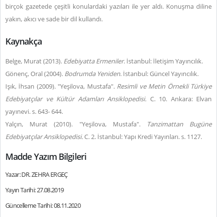
birçok gazetede çeşitli konulardaki yazıları ile yer aldı. Konuşma diline
yakın, akıcı ve sade bir dil kullandı.
Kaynakça
Belge, Murat (2013).
Edebiyatta Ermeniler
. İstanbul: İletişim Yayıncılık.
Gönenç, Oral (2004).
Bodrumda Yeniden
. İstanbul: Güncel Yayıncılık.
Işık, İhsan (2009). "Yeşilova, Mustafa".
Resimli ve Metin Örnekli Türkiye
Edebiyatçılar ve Kültür Adamları Ansiklopedisi.
C. 10. Ankara: Elvan
yayınevi. s. 643- 644.
Yalçın, Murat (2010). "Yeşilova, Mustafa".
Tanzimattan Bugüne
Edebiyatçılar Ansiklopedisi.
C. 2. İstanbul: Yapı Kredi Yayınları. s. 1127.
Madde Yazım Bilgileri
Yazar: DR. ZEHRA ERGEÇ
Yayın Tarihi: 27.08.2019
Güncelleme Tarihi: 08.11.2020