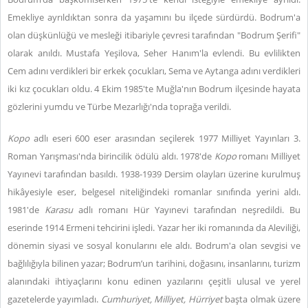
Emekliye ayrıldıktan sonra da yaşamını bu ilçede sürdürdü. Bodrum'a
olan düşkünlüğü ve mesleği itibariyle çevresi tarafından "Bodrum Şerifi"
olarak anıldı. Mustafa Yeşilova, Seher Hanım'la evlendi. Bu evlilikten
Cem adını verdikleri bir erkek çocukları, Sema ve Aytanga adını verdikleri
iki kız çocukları oldu. 4 Ekim 1985'te Muğla'nın Bodrum ilçesinde hayata
gözlerini yumdu ve Türbe Mezarlığı'nda toprağa verildi.
Kopo
adlı eseri 600 eser arasından seçilerek 1977 Milliyet Yayınları 3.
Roman Yarışması'nda birincilik ödülü aldı. 1978'de
Kopo
romanı Milliyet
Yayınevi tarafından basıldı. 1938-1939 Dersim olayları üzerine kurulmuş
hikâyesiyle eser, belgesel niteliğindeki romanlar sınıfında yerini aldı.
1981'de
Karasu
adlı romanı Hür Yayınevi tarafından neşredildi. Bu
eserinde 1914 Ermeni tehcirini işledi. Yazar her iki romanında da Aleviliği,
dönemin siyasi ve sosyal konularını ele aldı. Bodrum'a olan sevgisi ve
bağlılığıyla bilinen yazar; Bodrum’un tarihini, doğasını, insanlarını, turizm
alanındaki ihtiyaçlarını konu edinen yazılarını çeşitli ulusal ve yerel
gazetelerde yayımladı.
Cumhuriyet, Milliyet, Hürriyet
başta olmak üzere