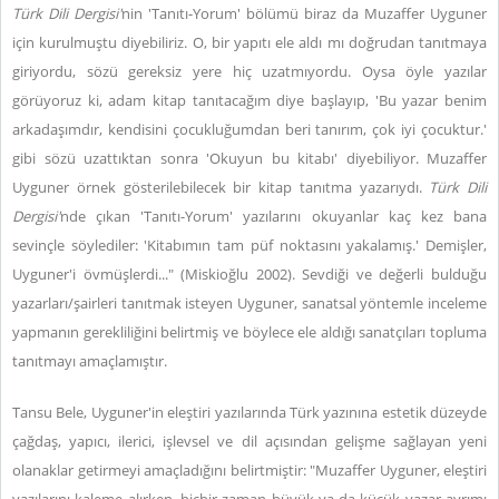
Türk Dili Dergisi'
nin 'Tanıtı-Yorum' bölümü biraz da Muzaffer Uyguner
için kurulmuştu diyebiliriz. O, bir yapıtı ele aldı mı doğrudan tanıtmaya
giriyordu, sözü gereksiz yere hiç uzatmıyordu. Oysa öyle yazılar
görüyoruz ki, adam kitap tanıtacağım diye başlayıp, 'Bu yazar benim
arkadaşımdır, kendisini çocukluğumdan beri tanırım, çok iyi çocuktur.'
gibi sözü uzattıktan sonra 'Okuyun bu kitabı' diyebiliyor. Muzaffer
Uyguner örnek gösterilebilecek bir kitap tanıtma yazarıydı.
Türk Dili
Dergisi'
nde çıkan 'Tanıtı-Yorum' yazılarını okuyanlar kaç kez bana
sevinçle söylediler: 'Kitabımın tam püf noktasını yakalamış.' Demişler,
Uyguner'i övmüşlerdi..." (Miskioğlu 2002). Sevdiği ve değerli bulduğu
yazarları/şairleri tanıtmak isteyen Uyguner, sanatsal yöntemle inceleme
yapmanın gerekliliğini belirtmiş ve böylece ele aldığı sanatçıları topluma
tanıtmayı amaçlamıştır.
Tansu Bele, Uyguner'in eleştiri yazılarında Türk yazınına estetik düzeyde
çağdaş, yapıcı, ilerici, işlevsel ve dil açısından gelişme sağlayan yeni
olanaklar getirmeyi amaçladığını belirtmiştir: "Muzaffer Uyguner, eleştiri