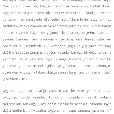
Necip Fazıl Kısakürek, Neyzen Tevfik ve Sabahattin Kudret Aksal.
Uyguner, sanatçıları seçme ölçütünü ve eserlerde kullandığı inceleme
yöntemini şu cümlelerle dile getirmiştir: "Seçimlerde, yazarların ve
ozanların yazın dünyamızdaki yeri en başta gelen ölçüdür. Bunları bazen
kendim seçerim, bazen de yayınevi ile ortaklaşa seçerim. Bazen de
yayınevi benden inceleme yapmamı ister. Ama, yazın dünyamızdaki yer
önemlidir bu seçimlerde. (...) Yazarların çoğu ile yüz yüze tanışmış
değilim. Yüz yüze tanışmış olduğum yazarlar için özel bir değerlendirme
yapmam. Benim kendime özgü bir değerlendirme yöntemim var. Bu
yönteme göre ve nesnel açıdan işe girişirim. Bu esnek davranışım
yüzünden bir yazar, kitabım çıktıktan sonra bana karşı bir tavır almıştır."
(Koryürek 2001).
Uyguner için toplumsallığı yansıtmayan bir eser yapmacıktır ve
okuyucu, içinde yaşadığı toplumun sorunlarını sanat yoluyla
tartışmalıdır. Miskioğlu, Uyguner'in eser incelemedeki tutumunu şöyle
değerlendirmiştir: "Muzaffer Uyguner bir yapıt tanıtma yazarıdır. (...)