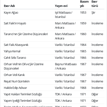
Basım
Eser
Eser Adı
Yayın evi
yılı
türü
Kayın Ağacı
Işıl Matbaası /
1953
Şiir
İstanbul
Sait Faik'in Hayatı
Mars Matbaası /
1959
İnceleme
Ankara
Tarancı'nın Şiir Üzerine Düşünceleri
Mars Matbaası /
1960
İnceleme
Ankara
Sait Faik Abasıyanık
Varlık / İstanbul
1964
İnceleme
Yahya Kemal
Varlık / İstanbul
1965
İnceleme
Cahit Sıtkı Tarancı
Varlık / İstanbul
1966
İnceleme
Orhan Veli'nin Dil ve Şiir Üzerine
Başnur Matbaası
1967
İnceleme
Düşünceleri
/ Ankara
Orhan Veli Kanık
Varlık / İstanbul
1967
İnceleme
Reşat Nuri Güntekin
Varlık / İstanbul
1967
İnceleme
Halide Edip Adıvar
Varlık / İstanbul
1968
İnceleme
Yapıt Hakları Terimleri Sözlüğü
TDK / Ankara
1971
Diğer
Yapım İyeliği Terimleri Sözlüğü
TDK / Ankara
1971
Diğer