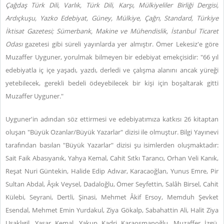
Çağdaş Türk Dili, Varlık, Türk Dili, Karşı, Mülkiyeliler Birliği Dergisi,
Ardıçkuşu, Yazko Edebiyat, Güney, Mülkiye, Çağrı, Standard, Türkiye
İktisat Gazetesi; Sümerbank, Makine ve Mühendislik, İstanbul Ticaret
Odası
gazetesi gibi süreli yayınlarda yer almıştır. Ömer Lekesiz'e göre
Muzaffer Uyguner, yorulmak bilmeyen bir edebiyat emekçisidir: "66 yıl
edebiyatla iç içe yaşadı, yazdı, derledi ve çalışma alanını ancak yüreği
yetebilecek, gerekli bedeli ödeyebilecek bir kişi için boşaltarak gitti
Muzaffer Uyguner."
Uyguner'in adından söz ettirmesi ve edebiyatımıza katkısı 26 kitaptan
oluşan "Büyük Ozanlar/Büyük Yazarlar" dizisi ile olmuştur. Bilgi Yayınevi
tarafından basılan "Büyük Yazarlar" dizisi şu isimlerden oluşmaktadır:
Sait Faik Abasıyanık, Yahya Kemal, Cahit Sıtkı Tarancı, Orhan Veli Kanık,
Reşat Nuri Güntekin, Halide Edip Adıvar, Karacaoğlan, Yunus Emre, Pir
Sultan Abdal, Âşık Veysel, Dadaloğlu, Ömer Seyfettin, Salâh Birsel, Cahit
Külebi, Seyrani, Dertli, Şinasi, Mehmet Âkif Ersoy, Memduh Şevket
Esendal, Mehmet Emin Yurdakul, Ziya Gökalp, Sabahattin Ali, Halit Ziya
Uşaklıgil, Yaşar Kemal, Yakup Kadri Karaosmanoğlu, Muzaffer İzgü,