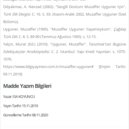
Odyakmaz, A. Nevzad (2002). "Sevgili Dostum Muzaffer Uyguner İçin".
Türk Dili Dergisi.
C. 16. S. 93. (Kasım-Aralık 2002, Muzaffer Uyguner Özel
Bölümü).
Uyguner, Muzaffer (1995). "Muzaffer Uyguner: Yaşamöyküm".
Çağdaş
Türk Dili
. C. 8. S. 89-90 (Temmuz Ağustos 1995). s. 12-15.
Yalçın, Murat (Ed.) (2010). "Uyguner, Muzaffer".
Tanzimat'tan Bugüne
Edebiyatçılar Ansiklopedisi
. C. 2. İstanbul: Yapı Kredi Yayınları. s. 1075-
1076.
https://www.bilgiyayinevi.com.tr/muzaffer-uyguner# [Erişim Tarihi:
09.11.2019]
Madde Yazım Bilgileri
Yazar: İSA KOYUNCU
Yayın Tarihi: 15.11.2019
Güncelleme Tarihi: 08.11.2020