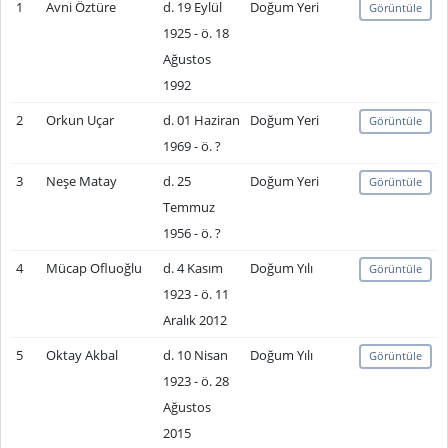
1
Avni Öztüre
d. 19 Eylül
Doğum Yeri
Görüntüle
1925 - ö. 18
Ağustos
1992
2
Orkun Uçar
d. 01 Haziran
Doğum Yeri
Görüntüle
1969 - ö. ?
3
Neşe Matay
d. 25
Doğum Yeri
Görüntüle
Temmuz
1956 - ö. ?
4
Mücap Ofluoğlu
d. 4 Kasım
Doğum Yılı
Görüntüle
1923 - ö. 11
Aralık 2012
5
Oktay Akbal
d. 10 Nisan
Doğum Yılı
Görüntüle
1923 - ö. 28
Ağustos
2015