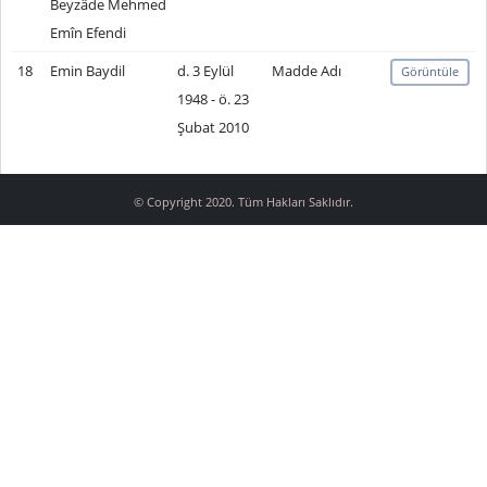
Beyzâde Mehmed
Emîn Efendi
18
Emin Baydil
d. 3 Eylül
Madde Adı
Görüntüle
1948 - ö. 23
Şubat 2010
© Copyright 2020. Tüm Hakları Saklıdır.