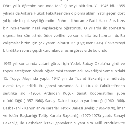
Dört yıllık öğrenim sonunda Malî Şube'yi bitirdim. Yıl 1945 idi. 1955
yılında da Ankara Hukuk Fakültesinden diploma aldım. Yatılı geçen dört
yıl içinde birçok şeyi öğrendim. Rahmetli hocamız Fadıl Hakkı Sur, bize,
bir incelemenin nasıl yapılacağını öğretmişti. O yıllarda ilk sömestre
dışında her sömestrde ödev verilirdi ve son sınıfta tez hazırlanırdı. Bu
çalışmalar bizim için çok yararlı olmuştur." (Uyguner 1995). Üniversiteyi
bitirdikten sonra çeşitli kurumlarda resmî görevlerde bulundu.
1945 yılı sonlarında vatani görevi için Yedek Subay Okulu'na girdi ve
topçu asteğmen olarak öğrenimini tamamladı. Askerliğini Samsun'daki
15. Topçu Alayı'nda yaptı. 1947 yılında Ticaret Bakanlığı'na müfettiş
olarak tayin edildi. Bu görevi sırasında A. Ü. Hukuk Fakültesi'nden
sertifika aldı (1955). Ardından Küçük Sanat Kooperatifleri şube
müdürlüğü (1957-1960), Sanayi Dairesi başkan yardımcılığı (1960-1966),
Başbakanlık Kanunlar ve Kararlar Tetkik Dairesi üyeliği (1966-1970), İmar
ve İskân Başkanlığı Teftiş Kurulu Başkanlığı (1970-1978) yaptı. Sanayi
Bakanlığı ile Başbakanlık'taki görevlerinin yanı sıra Millî Prodüktivite