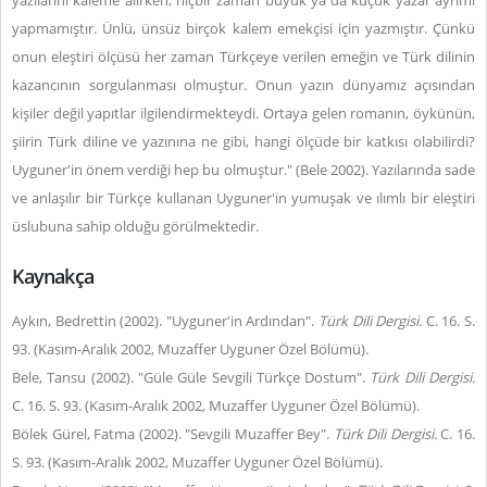
yazılarını kaleme alırken, hiçbir zaman büyük ya da küçük yazar ayrımı
yapmamıştır. Ünlü, ünsüz birçok kalem emekçisi için yazmıştır. Çünkü
onun eleştiri ölçüsü her zaman Türkçeye verilen emeğin ve Türk dilinin
kazancının sorgulanması olmuştur. Onun yazın dünyamız açısından
kişiler değil yapıtlar ilgilendirmekteydi. Ortaya gelen romanın, öykünün,
şiirin Türk diline ve yazınına ne gibi, hangi ölçüde bir katkısı olabilirdi?
Uyguner'in önem verdiği hep bu olmuştur." (Bele 2002). Yazılarında sade
ve anlaşılır bir Türkçe kullanan Uyguner'in yumuşak ve ılımlı bir eleştiri
üslubuna sahip olduğu görülmektedir.
Kaynakça
Aykın, Bedrettin (2002). "Uyguner'in Ardından".
Türk Dili Dergisi.
C. 16. S.
93. (Kasım-Aralık 2002, Muzaffer Uyguner Özel Bölümü).
Bele, Tansu (2002). "Güle Güle Sevgili Türkçe Dostum".
Türk Dili Dergisi.
C. 16. S. 93. (Kasım-Aralık 2002, Muzaffer Uyguner Özel Bölümü).
Bölek Gürel, Fatma (2002). "Sevgili Muzaffer Bey".
Türk Dili Dergisi.
C. 16.
S. 93. (Kasım-Aralık 2002, Muzaffer Uyguner Özel Bölümü).