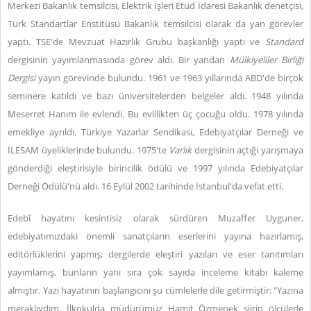
Merkezi Bakanlık temsilcisi, Elektrik İşleri Etüd İdaresi Bakanlık denetçisi,
Türk Standartlar Enstitüsü Bakanlık temsilcisi olarak da yan görevler
yaptı. TSE'de Mevzuat Hazırlık Grubu başkanlığı yaptı ve
Standard
dergisinin yayımlanmasında görev aldı. Bir yandan
Mülkiyeliler Birliği
Dergisi
yayın görevinde bulundu. 1961 ve 1963 yıllarında ABD'de birçok
seminere katıldı ve bazı üniversitelerden belgeler aldı. 1948 yılında
Meserret Hanım ile evlendi. Bu evlilikten üç çocuğu oldu. 1978 yılında
emekliye ayrıldı. Türkiye Yazarlar Sendikası, Edebiyatçılar Derneği ve
İLESAM üyeliklerinde bulundu. 1975'te
Varlık
dergisinin açtığı yarışmaya
gönderdiği eleştirisiyle birincilik ödülü ve 1997 yılında Edebiyatçılar
Derneği Ödülü'nü aldı. 16 Eylül 2002 tarihinde İstanbul'da vefat etti.
Edebî hayatını kesintisiz olarak sürdüren Muzaffer Uyguner,
edebiyatımızdaki önemli sanatçıların eserlerini yayına hazırlamış,
editörlüklerini yapmış; dergilerde eleştiri yazıları ve eser tanıtımları
yayımlamış, bunların yanı sıra çok sayıda inceleme kitabı kaleme
almıştır. Yazı hayatının başlangıcını şu cümlelerle dile getirmiştir: "Yazına
meraklıydım. İlkokulda müdürümüz Hamit Özmenek şiirin ölçülerle