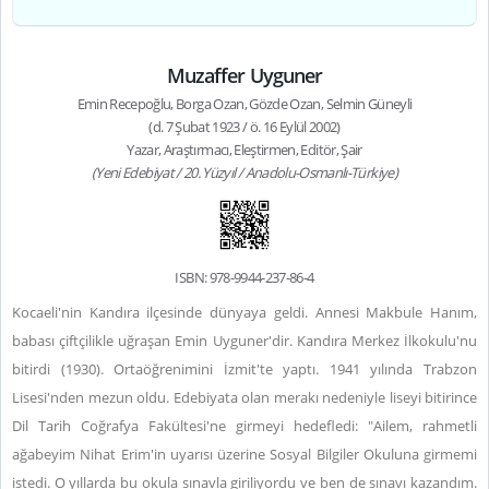
Muzaffer Uyguner
Emin Recepoğlu, Borga Ozan, Gözde Ozan, Selmin Güneyli
(d. 7 Şubat 1923 / ö. 16 Eylül 2002)
Yazar, Araştırmacı, Eleştirmen, Editör, Şair
(Yeni Edebiyat / 20. Yüzyıl / Anadolu-Osmanlı-Türkiye)
ISBN: 978-9944-237-86-4
Kocaeli'nin Kandıra ilçesinde dünyaya geldi. Annesi Makbule Hanım,
babası çiftçilikle uğraşan Emin Uyguner'dir. Kandıra Merkez İlkokulu'nu
bitirdi (1930). Ortaöğrenimini İzmit'te yaptı. 1941 yılında Trabzon
Lisesi'nden mezun oldu. Edebiyata olan merakı nedeniyle liseyi bitirince
Dil Tarih Coğrafya Fakültesi'ne girmeyi hedefledi: "Ailem, rahmetli
ağabeyim Nihat Erim'in uyarısı üzerine Sosyal Bilgiler Okuluna girmemi
istedi. O yıllarda bu okula sınavla giriliyordu ve ben de sınavı kazandım.