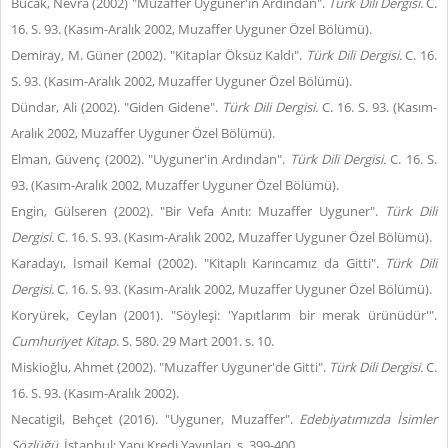
Bucak, Nevra (2002) "Muzaffer Uyguner'in Ardından".
Türk Dili Dergisi.
C.
16. S. 93. (Kasım-Aralık 2002, Muzaffer Uyguner Özel Bölümü).
Demiray, M. Güner (2002). "Kitaplar Öksüz Kaldı".
Türk Dili Dergisi.
C. 16.
S. 93. (Kasım-Aralık 2002, Muzaffer Uyguner Özel Bölümü).
Dündar, Ali (2002). "Giden Gidene".
Türk Dili Dergisi.
C. 16. S. 93. (Kasım-
Aralık 2002, Muzaffer Uyguner Özel Bölümü).
Elman, Güvenç (2002). "Uyguner'in Ardından".
Türk Dili Dergisi.
C. 16. S.
93. (Kasım-Aralık 2002, Muzaffer Uyguner Özel Bölümü).
Engin, Gülseren (2002). "Bir Vefa Anıtı: Muzaffer Uyguner".
Türk Dili
Dergisi.
C. 16. S. 93. (Kasım-Aralık 2002, Muzaffer Uyguner Özel Bölümü).
Karadayı, İsmail Kemal (2002). "Kitaplı Karıncamız da Gitti".
Türk Dili
Dergisi.
C. 16. S. 93. (Kasım-Aralık 2002, Muzaffer Uyguner Özel Bölümü).
Koryürek, Ceylan (2001). "Söyleşi: 'Yapıtlarım bir merak ürünüdür'".
Cumhuriyet Kitap
. S. 580. 29 Mart 2001. s. 10.
Miskioğlu, Ahmet (2002). "Muzaffer Uyguner'de Gitti".
Türk Dili Dergisi.
C.
16. S. 93. (Kasım-Aralık 2002).
Necatigil, Behçet (2016). "Uyguner, Muzaffer".
Edebiyatımızda İsimler
Sözlüğü
. İstanbul: Yapı Kredi Yayınları. s. 399-400.