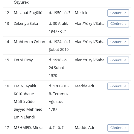
Özyürek
12
Melahat Engüllü
d. 1950 - ö. ?
Meslek
Görüntüle
13
Zekeriya Saka
d. 30 Aralık
Alan/Yüzyıl/Saha
Görüntüle
1947 - ö. ?
14
Muhterem Orhan
d. 1924 - ö. 1
Alan/Yüzyıl/Saha
Görüntüle
Şubat 2019
15
Fethi Giray
d. 1918 - ö.
Alan/Yüzyıl/Saha
Görüntüle
24 Şubat
1970
16
EMÎN, Ayaklı
d. 1700-01 -
Madde Adı
Görüntüle
Kütüphane
ö. Temmuz-
Müftü-zâde
Ağustos
Seyyid Mehmed
1797
Emin Efendi
17
MEHMED, Mîrza
d. ? - ö. ?
Madde Adı
Görüntüle