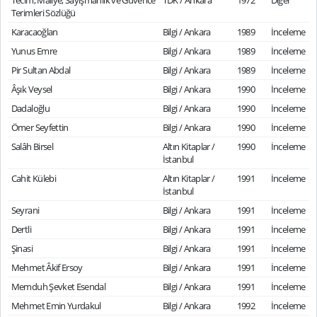
Tecim, Maliye, Sayışmanlık ve Güvence
TDK / Ankara
1972
Diğer
Terimleri Sözlüğü
Karacaoğlan
Bilgi / Ankara
1989
İnceleme
Yunus Emre
Bilgi / Ankara
1989
İnceleme
Pir Sultan Abdal
Bilgi / Ankara
1989
İnceleme
Âşık Veysel
Bilgi / Ankara
1990
İnceleme
Dadaloğlu
Bilgi / Ankara
1990
İnceleme
Ömer Seyfettin
Bilgi / Ankara
1990
İnceleme
Salâh Birsel
Altın Kitaplar /
1990
İnceleme
İstanbul
Cahit Külebi
Altın Kitaplar /
1991
İnceleme
İstanbul
Seyrani
Bilgi / Ankara
1991
İnceleme
Dertli
Bilgi / Ankara
1991
İnceleme
Şinasi
Bilgi / Ankara
1991
İnceleme
Mehmet Âkif Ersoy
Bilgi / Ankara
1991
İnceleme
Memduh Şevket Esendal
Bilgi / Ankara
1991
İnceleme
Mehmet Emin Yurdakul
Bilgi / Ankara
1992
İnceleme