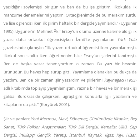
yazıldığını söylemişti bir gün ve ben de bu işe giriştim. İlkokulda ilk
manzume denemelerimi yaptım. Ortaöğrenimde de bu merakım sürdü
ve lise öğrencisi iken ilk şiirim haftalık bir dergide yayımlandı." (Uyguner
1995). Uyguner'in Mehmet Âkif Ersoy'un ölümü üzerine kaleme aldığı ilk
yazısı daha ortaokul öğrencisiyken İzmit'te yayımlanan
Türk Yolu
gazetesinde çıkmıştır: "İlk yazım ortaokul öğrencisi iken yayımlanmıştı.
İlkokul son sınıfta iken öğretmenim bize Ersoy'un şiirlerini tanıtmıştı.
Ben de başka yazar tanımıyordum o zaman. Bu yazı bir hevesin
ürünüdür. Bu heves hep sürüp gitti. Yayımlama olanakları buldukça da
yazdım. Ben de bir zaman şiir yazardım ve şiirlerimi
Kayınağacı
(1953)
adlı kitabımda toplayıp yayımlamıştım. Yazma bir heves ve bir merak işi
galiba. Bürokraside çalışırken, uğraştığım konularla ilgili yazılarım ve
kitaplarım da çıktı." (Koryürek 2001).
Şiir ve yazıları;
Yeni Mecmua, Mavi, Dönemeç, Günümüzde Kitaplar, Beş
Sanat, Türk Folklor Araştırmaları, Türk Dili Dergisi, Kemalist Ülkü, Cep
Dergisi, İnkılapçı Gençlik, Yaratış, İstanbul, Kaynak, Ilgaz, Kıyı, Hisar,