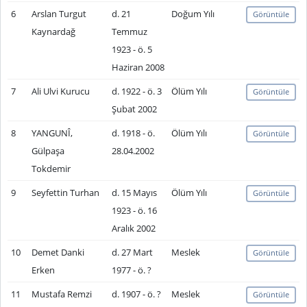
6
Arslan Turgut
d. 21
Doğum Yılı
Görüntüle
Kaynardağ
Temmuz
1923 - ö. 5
Haziran 2008
7
Ali Ulvi Kurucu
d. 1922 - ö. 3
Ölüm Yılı
Görüntüle
Şubat 2002
8
YANGUNÎ,
d. 1918 - ö.
Ölüm Yılı
Görüntüle
Gülpaşa
28.04.2002
Tokdemir
9
Seyfettin Turhan
d. 15 Mayıs
Ölüm Yılı
Görüntüle
1923 - ö. 16
Aralık 2002
10
Demet Danki
d. 27 Mart
Meslek
Görüntüle
Erken
1977 - ö. ?
11
Mustafa Remzi
d. 1907 - ö. ?
Meslek
Görüntüle