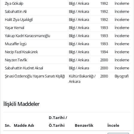
Ziya Gökalp
Bilgi / Ankara
1992
İnceleme
Sabahattin Ali
Bilgi / Ankara
1992
İnceleme
Halit Ziya Uşaklıgil
Bilgi / Ankara
1992
İnceleme
Yaşar Kemal
Bilgi / Ankara
1993
İnceleme
Yakup Kadri Karaosmanoğlu
Bilgi / Ankara
1993
İnceleme
Muzaffer İzgü
Bilgi / Ankara
1993
İnceleme
Necip Fazıl Kısakürek
Bilgi / Ankara
1994
İnceleme
Neyzen Tevfik
Bilgi / Ankara
2000
İnceleme
Sabahattin Kudret Aksal
Bilgi / Ankara
2000
İnceleme
Şinasi Özdenoğlu Yaşamı Sanatı Kişiliği
Kültür Bakanlığı /
2000
Biyografi
Ankara
İlişkili Maddeler
D.Tarihi /
Sn.
Madde Adı
Ö.Tarihi
Benzerlik
İncele