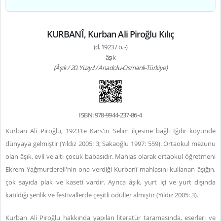
KURBANÎ, Kurban Ali Piroğlu Kılıç
(d. 1923 / ö. -)
âşık
(Âşık / 20. Yüzyıl / Anadolu-Osmanlı-Türkiye)
ISBN: 978-9944-237-86-4
Kurban Ali Piroğlu, 1923'te Kars'ın Selim ilçesine bağlı Iğdır köyünde
dünyaya gelmiştir (Yıldız 2005: 3; Sakaoğlu 1997: 559). Ortaokul mezunu
olan âşık, evli ve altı çocuk babasıdır. Mahlas olarak ortaokul öğretmeni
Ekrem Yağmurdereli'nin ona verdiği Kurbanî mahlasını kullanan âşığın,
çok sayıda plak ve kaseti vardır. Ayrıca âşık, yurt içi ve yurt dışında
katıldığı şenlik ve festivallerde çeşitli ödüller almıştır (Yıldız 2005: 3).
Kurban Ali Piroğlu hakkında yapılan literatür taramasında, eserleri ve