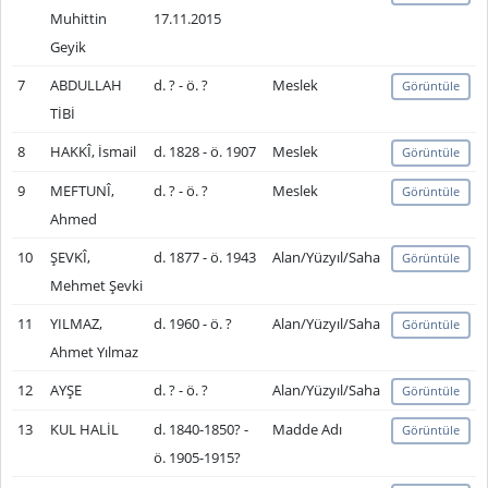
Muhittin
17.11.2015
Geyik
7
ABDULLAH
d. ? - ö. ?
Meslek
Görüntüle
TİBİ
8
HAKKÎ, İsmail
d. 1828 - ö. 1907
Meslek
Görüntüle
9
MEFTUNÎ,
d. ? - ö. ?
Meslek
Görüntüle
Ahmed
10
ŞEVKÎ,
d. 1877 - ö. 1943
Alan/Yüzyıl/Saha
Görüntüle
Mehmet Şevki
11
YILMAZ,
d. 1960 - ö. ?
Alan/Yüzyıl/Saha
Görüntüle
Ahmet Yılmaz
12
AYŞE
d. ? - ö. ?
Alan/Yüzyıl/Saha
Görüntüle
13
KUL HALİL
d. 1840-1850? -
Madde Adı
Görüntüle
ö. 1905-1915?