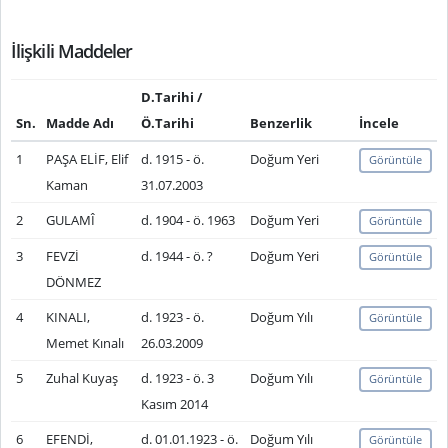
İlişkili Maddeler
D.Tarihi /
Sn.
Madde Adı
Ö.Tarihi
Benzerlik
İncele
1
PAŞA ELİF, Elif
d. 1915 - ö.
Doğum Yeri
Görüntüle
Kaman
31.07.2003
2
GULAMÎ
d. 1904 - ö. 1963
Doğum Yeri
Görüntüle
3
FEVZİ
d. 1944 - ö. ?
Doğum Yeri
Görüntüle
DÖNMEZ
4
KINALI,
d. 1923 - ö.
Doğum Yılı
Görüntüle
Memet Kınalı
26.03.2009
5
Zuhal Kuyaş
d. 1923 - ö. 3
Doğum Yılı
Görüntüle
Kasım 2014
6
EFENDİ,
d. 01.01.1923 - ö.
Doğum Yılı
Görüntüle