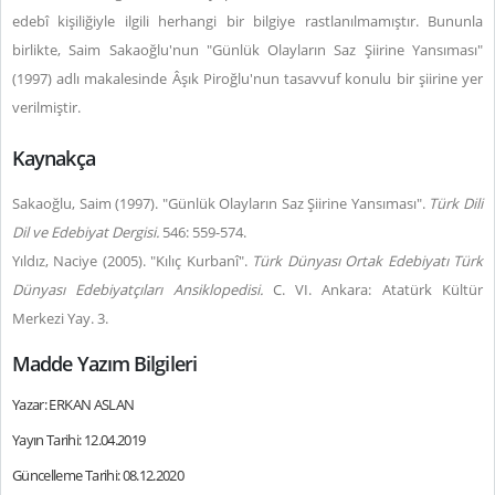
edebî kişiliğiyle ilgili herhangi bir bilgiye rastlanılmamıştır. Bununla
birlikte, Saim Sakaoğlu'nun "Günlük Olayların Saz Şiirine Yansıması"
(1997) adlı makalesinde Âşık Piroğlu'nun tasavvuf konulu bir şiirine yer
verilmiştir.
Kaynakça
Sakaoğlu, Saim (1997). "Günlük Olayların Saz Şiirine Yansıması".
Türk Dili
Dil ve Edebiyat Dergisi.
546: 559-574.
Yıldız, Naciye (2005). "Kılıç Kurbanî".
Türk Dünyası Ortak Edebiyatı Türk
Dünyası Edebiyatçıları Ansiklopedisi.
C. VI. Ankara: Atatürk Kültür
Merkezi Yay. 3.
Madde Yazım Bilgileri
Yazar: ERKAN ASLAN
Yayın Tarihi: 12.04.2019
Güncelleme Tarihi: 08.12.2020