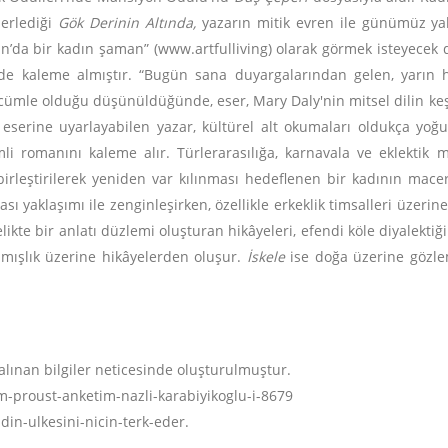
lerlediği
Gök Derinin Altında,
yazarın mitik evren ile günümüz ya
tan’da bir kadın şaman” (www.artfulliving) olarak görmek isteyecek
 kaleme almıştır. “Bugün sana duyargalarından gelen, yarın hi
cümle olduğu düşünüldüğünde, eser, Mary Daly'nin mitsel dilin ke
e eserine uyarlayabilen yazar, kültürel alt okumaları oldukça yoğun
li romanını kaleme alır. Türlerarasılığa, karnavala ve eklektik
irleştirilerek yeniden var kılınması hedeflenen bir kadının macera
sı yaklaşımı ile zenginleşirken, özellikle erkeklik timsalleri üzerine 
likte bir anlatı düzlemi oluşturan hikâyeleri, efendi köle diyalekti
mışlık üzerine hikâyelerden oluşur.
İskele
ise doğa üzerine gözle
alınan bilgiler neticesinde oluşturulmuştur.
m-proust-anketim-nazli-karabiyikoglu-i-8679
din-ulkesini-nicin-terk-eder.