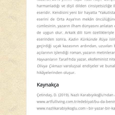
harmanladığı ve dişil dilden cinsiyetsizliğe i
eseridir. Kendisini yeni bir hayatta “Yakutis
eserini de Orta Asya'nın mekân öncülüğünde
cümlesinin, yazarın ilham dünyasını anlatan 
de uygun olur. Arkaik dili tüm özellikleriyl
eserinden sonra,
Kadın Kürkünde Rüya
isim
geçirdiği uçak kazasının ardından, uzuvları b
açılarının işlendiği roman, yazarın metinlerara
Hayvanların Tarafı'
nda yazar, ekofeminist nite
Olivya Çıkmazı
varoluşsal endişeler ve
bunal
hikâyelerinden oluşur.
Kaynakça
Çetindaş, D. (2019). Nazlı Karabıyıkoğlu'ndan 
www.artfulliving.com.tr/edebiyat/bu-da-beni
www.nazlikarabiyikoglu.com › bir-yazar-bir-ka