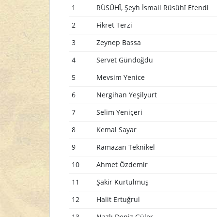
1
RÜSÛHÎ, Şeyh İsmail Rüsûhî Efendi
2
Fikret Terzi
3
Zeynep Bassa
4
Servet Gündoğdu
5
Mevsim Yenice
6
Nergihan Yeşilyurt
7
Selim Yeniçeri
8
Kemal Sayar
9
Ramazan Teknikel
10
Ahmet Özdemir
11
Şakir Kurtulmuş
12
Halit Ertuğrul
13
Nazlı Deniz Güler