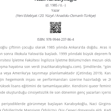
(d. 1985 / ö. -)
Yazar
(Yeni Edebiyat / 20. Yüzyıl / Anadolu-Osmanlı-Türkiye)
ISBN: 978-9944-237-86-4
koğlu çiftinin çocuğu olarak 1985 yılında Ankara'da doğdu. Aras i
sonra ilkokula Yalova'da başladı. 1999 yılındaki büyük deprem fel
ersitesi İşletme Fakültesi İngilizce İşletme Bölümü'nden mezun oldu
ma hayatına son verdi (nazlikarabiyikoglu.com). Şimdilerde, "gönül
a veya Amerika'ya taşınmayı planlamaktadır (Çetindaş 2019). Karabı
iğin hegemonik inşası ve performansları üzerine hazırladığı ve 20
yüksek lisans eğitimini de tamamlayacaktır. Kendisini queer femini
de oluşturduğu cinsiyetsizlik ile son dönemin genç yazarları içeri
 periyodiklerde görünmeye başlayan Karabıyıkoğlu, Naci Girgi
lik Ödülleri’nde Mansiyon Ödülü'nü
Düş Çeperi
dosyasıyla aldı. Kad