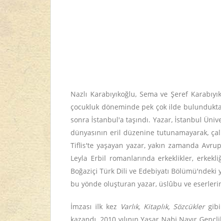
Nazlı Karabıyıkoğlu, Sema ve Şeref Karabıyı
çocukluk döneminde pek çok ilde bulunduktan 
sonra İstanbul'a taşındı. Yazar, İstanbul Üniv
dünyasının eril düzenine tutunamayarak, çalış
Tiflis'te yaşayan yazar, yakın zamanda Avrup
Leyla Erbil romanlarında erkeklikler, erkekl
Boğaziçi Türk Dili ve Edebiyatı Bölümü'ndeki 
bu yönde oluşturan yazar, üslûbu ve eserlerin
İmzası ilk kez
Varlık, Kitaplık, Sözcükler
gibi
kazandı. 2010 yılının Yaşar Nabi Nayır Genç