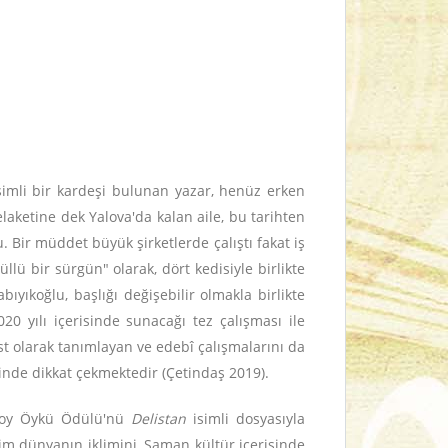
simli bir kardeşi bulunan yazar, henüz erken
aketine dek Yalova'da kalan aile, bu tarihten
. Bir müddet büyük şirketlerde çalıştı fakat iş
lü bir sürgün" olarak, dört kedisiyle birlikte
yıkoğlu, başlığı değişebilir olmakla birlikte
20 yılı içerisinde sunacağı tez çalışması ile
st olarak tanımlayan ve edebî çalışmalarını da
sinde dikkat çekmektedir (Çetindaş 2019).
nsoy Öykü Ödülü'nü
Delistan
isimli dosyasıyla
im dünyanın iklimini, Şaman kültür içerisinde