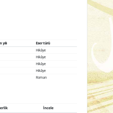
 yılı
Eser türü
Hikâye
Hikâye
Hikâye
Hikâye
Roman
erlik
İncele