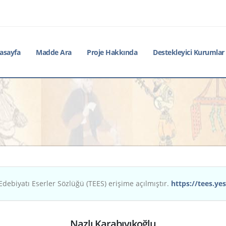
asayfa
Madde Ara
Proje Hakkında
Destekleyici Kurumlar
Edebiyatı Eserler Sözlüğü (TEES) erişime açılmıştır.
https://tees.yes
Nazlı Karabıyıkoğlu