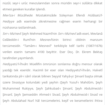
nüzûl, seyr-i urûc mevzularından sonra müridin seyr-i sülûkta dikkat
etmesi gereken kurallar işlendi.
Mev’iza-i Mücâhede
: Müstakimzâde Süleyman Efendi
Hülâsatü’l-
Hediyye
adlı eserinde zikretmesine rağmen eserin herhangi bir
nüshasına rastlanılmadı.
Sırr-ı Ma’nevî
: Şeyh Mehmed Nazmî’nin
Sırr-ı Ma’nevî
adlı eseri, Mevlanâ
Celâleddin-i Rumî’nin
Mesnevî
’sinin birinci cildinin manzum
tercümesidir. “Tamâm-ı Mesnevî” terkibiyle telif tarihi (1087/1676)
verilen eserin tamamı 4100 beyittir. Eser Doç. Dr. Ekrem Bektaş
tarafından yayımlandı.
Hediyyetü'l-İhvân
: Müellifin ömrünün sonlarına doğru mensur olarak
yazdığı tek eseridir. Hacimli bir eser olan Hediyyetü’l-İhvân, Halvetî
tarikatında pîr-i sânî olarak bilinen Seyyid Yahyâ-yi Şirvanî başta olmak
üzere Sivasiyye kolundaki yedi şeyhin (Şeyh Yusuf-ı Mahdûm, Şeyh
Muhammed Rukiyye, Şeyh Şahkubad-ı Şirvanî, Şeyh Abdulmecid-i
Şirvanî, Şeyh Şemseddin Ahmed-i Sivasî, Şeyh Abdulmecid-i Sivasî ve
Şeyh Abdulahad Nurî hâl tercümelerini, keşif ve kerametlerini ihtiva