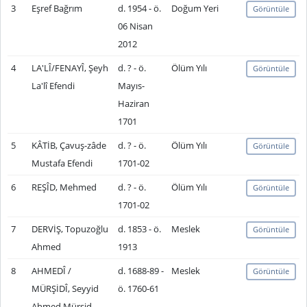
3
Eşref Bağrım
d. 1954 - ö.
Doğum Yeri
Görüntüle
06 Nisan
2012
4
LA'LÎ/FENAYÎ, Şeyh
d. ? - ö.
Ölüm Yılı
Görüntüle
La'lî Efendi
Mayıs-
Haziran
1701
5
KÂTİB, Çavuş-zâde
d. ? - ö.
Ölüm Yılı
Görüntüle
Mustafa Efendi
1701-02
6
REŞÎD, Mehmed
d. ? - ö.
Ölüm Yılı
Görüntüle
1701-02
7
DERVİŞ, Topuzoğlu
d. 1853 - ö.
Meslek
Görüntüle
Ahmed
1913
8
AHMEDÎ /
d. 1688-89 -
Meslek
Görüntüle
MÜRŞİDÎ, Seyyid
ö. 1760-61
Ahmed Mürşid