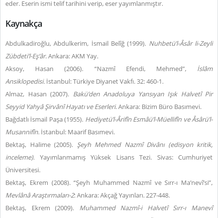
eder. Eserin ismi telif tarihini verip, eser yayımlanmıştır.
Kaynakça
Abdulkadiroğlu, Abdulkerim, İsmail Belîğ (1999).
Nuhbetü’l-Âsâr li-Zeyli
Zübdeti’l-Eş‘âr
. Ankara: AKM Yay.
Aksoy, Hasan (2006). “Nazmî Efendi, Mehmed”,
İslâm
Ansiklopedisi.
İstanbul: Türkiye Diyanet Vakfı.
32: 460-1.
Almaz, Hasan (2007).
Bakü’den Anadoluya Yansıyan Işık Halvetî Pir
Seyyid Yahyâ Şirvânî Hayatı ve Eserleri
. Ankara: Bizim Büro Basımevi.
Bağdatlı İsmail Paşa (1955).
Hediyetü’l-Ârifîn Esmâü’l-Müellifîn ve Âsârü’l-
Musannifîn
. İstanbul: Maarif Basımevi.
Bektaş, Halime (2005).
Şeyh Mehmed Nazmî Divânı
(edisyon kritik,
inceleme)
.
Yayımlanmamış Yüksek Lisans Tezi. Sivas:
Cumhuriyet
Üniversitesi.
Bektaş, Ekrem (2008). “Şeyh Muhammed Nazmî ve Sırr-ı Ma’nevî’si”,
Mevlânâ Araştırmaları-2
: Ankara: Akçağ Yayınları.
227-448.
Bektaş, Ekrem (2009).
Muhammed Nazmî-i Halvetî Sırr-ı Manevî