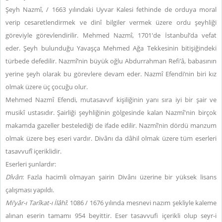
Şeyh Nazmî, / 1663 yılındaki Uyvar Kalesi fethinde de orduya moral
verip cesaretlendirmek ve dinî bilgiler vermek üzere ordu şeyhliği
göreviyle görevlendirilir. Mehmed Nazmî, 1701'de İstanbul’da vefat
eder. Şeyh bulunduğu Yavaşça Mehmed Ağa Tekkesinin bitişiğindeki
türbede defedilir. Nazmî’nin büyük oğlu Abdurrahman Refi’â, babasının
yerine şeyh olarak bu görevlere devam eder. Nazmî Efendi’nin biri kız
olmak üzere üç çocuğu olur.
Mehmed Nazmî Efendi, mutasavvıf kişiliğinin yanı sıra iyi bir şair ve
musikî ustasıdır. Şairliği şeyhliğinin gölgesinde kalan Nazmî'nin birçok
makamda gazeller bestelediği de ifade edilir. Nazmî’nin dördü manzum
olmak üzere beş eseri vardır. Divânı da dâhil olmak üzere tüm eserleri
tasavvufî içeriklidir.
Eserleri şunlardır:
Dîvân
: Fazla hacimli olmayan şairin Divânı üzerine bir yüksek lisans
çalışması yapıldı.
Mi’yâr-ı Tarîkat-ı İlâhî
: 1086 / 1676 yılında mesnevi nazım şekliyle kaleme
alınan eserin tamamı 954 beyittir. Eser tasavvufi içerikli olup seyr-i