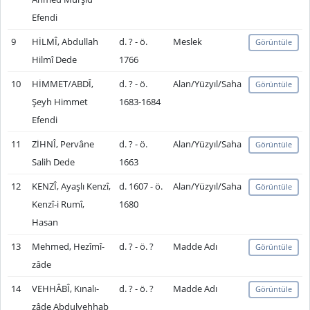
Efendi
9
HİLMÎ, Abdullah
d. ? - ö.
Meslek
Görüntüle
Hilmî Dede
1766
10
HİMMET/ABDÎ,
d. ? - ö.
Alan/Yüzyıl/Saha
Görüntüle
Şeyh Himmet
1683-1684
Efendi
11
ZİHNÎ, Pervâne
d. ? - ö.
Alan/Yüzyıl/Saha
Görüntüle
Salih Dede
1663
12
KENZÎ, Ayaşlı Kenzî,
d. 1607 - ö.
Alan/Yüzyıl/Saha
Görüntüle
Kenzî-i Rumî,
1680
Hasan
13
Mehmed, Hezîmî-
d. ? - ö. ?
Madde Adı
Görüntüle
zâde
14
VEHHÂBÎ, Kınalı-
d. ? - ö. ?
Madde Adı
Görüntüle
zâde Abdulvehhab