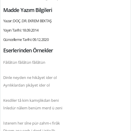
Madde Yazım Bilgileri
Yazar: DOÇ. DR. EKREM BEKTAŞ
Yayın Tarihi: 18.09.2014
Güncelleme Tarihi: 09.12.2020
Eserlerinden Örnekler
Fâilâtün fâilâtün fâilâtün
Dinle neyden ne hikâyet ider ol
Ayrılıklardan şikâyet ider ol
Kesdiler tâ kim kamışlıkdan beni
İnledür nâlem benüm merd ü zeni
İsterem her sîne pür-zahm-ı firâk
Diyem ana şerh-i derd-i iştiyâk