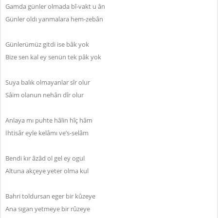
Gamda günler olmada bî-vakt u ân
Günler oldı yanmalara hem-zebân
Günlerümüz gitdi ise bâk yok
Bize sen kal ey senün tek pâk yok
Suya balık olmayanlar sîr olur
Sâim olanun nehârı dîr olur
Anlaya mı puhte hâlin hîç hâm
İhtisâr eyle kelâmı ve’s-selâm
Bendi kır âzâd ol gel ey ogul
Altuna akçeye yeter olma kul
Bahri toldursan eger bir kûzeye
Ana sıgan yetmeye bir rûzeye