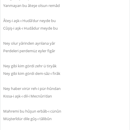
Yanmayan bu âteşe olsun remâd
Âteş-i aşk-ı Hudâ’dur neyde bu
Cûşiş-i aşk-ı Hudâdur meyde bu
Ney olur yârinden ayrılana yâr
Perdeleri perdemüz eyler figâr
Ney gibi kim gördi zehr ü tiryâk
Ney gibi kim gördi dem-sâz-ı firâk
Ney haber virür reh-i pür-hûndan
Kıssa-i aşk-ı dil-i Mecnûn’dan
Mahremi bu hûşun erbâb-ı cünûn
Müşterîdür dile gûş-ı tâlibûn