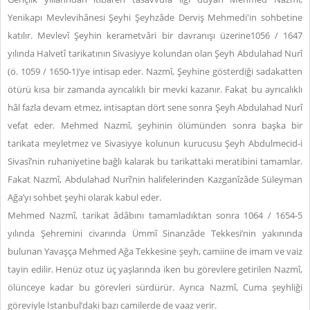
Yenikapı Mevlevihânesi Şeyhi Şeyhzâde Derviş Mehmedi'in sohbetine
katılır. Mevlevî Şeyhin kerametvâri bir davranışı üzerine1056 / 1647
yılında Halvetî tarikatının Sivasiyye kolundan olan Şeyh Abdulahad Nurî
(ö. 1059 / 1650-1)’ye intisap eder. Nazmî, Şeyhine gösterdiği sadakatten
ötürü kısa bir zamanda ayrıcalıklı bir mevki kazanır. Fakat bu ayrıcalıklı
hâl fazla devam etmez, intisaptan dört sene sonra Şeyh Abdulahad Nurî
vefat eder. Mehmed Nazmî, şeyhinin ölümünden sonra başka bir
tarikata meyletmez ve Sivasiyye kolunun kurucusu Şeyh Abdulmecid-i
Sivasî’nin ruhaniyetine bağlı kalarak bu tarikattaki meratibini tamamlar.
Fakat Nazmî, Abdulahad Nurî’nin halifelerinden Kazganîzâde Süleyman
Ağa’yı sohbet şeyhi olarak kabul eder.
Mehmed Nazmî, tarikat âdâbını tamamladıktan sonra 1064 / 1654-5
yılında Şehremini civarında Ümmî Sinanzâde Tekkesi’nin yakınında
bulunan Yavaşça Mehmed Ağa Tekkesine şeyh, camiine de imam ve vaiz
tayin edilir. Henüz otuz üç yaşlarında iken bu görevlere getirilen Nazmî,
ölünceye kadar bu görevleri sürdürür. Ayrıca Nazmî, Cuma şeyhliği
göreviyle İstanbul’daki bazı camilerde de vaaz verir.