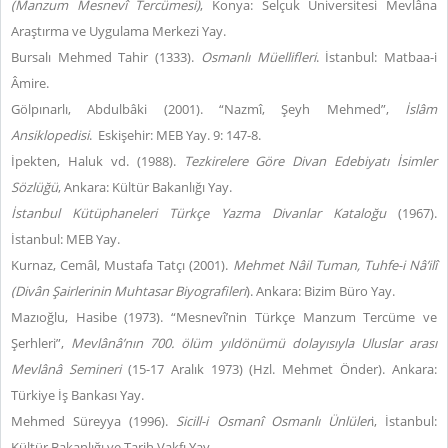
(Manzum Mesnevî Tercümesi)
, Konya: Selçuk Üniversitesi Mevlâna
Araştırma ve Uygulama Merkezi Yay.
Bursalı Mehmed Tahir (1333).
Osmanlı Müellifleri
. İstanbul: Matbaa-i
Âmire.
Gölpınarlı, Abdulbâki (2001). “Nazmî, Şeyh Mehmed”,
İslâm
Ansiklopedisi
. Eskişehir: MEB Yay.
9: 147-8.
İpekten, Haluk vd. (1988).
Tezkirelere Göre Divan Edebiyatı İsimler
Sözlüğü
, Ankara: Kültür Bakanlığı Yay.
İstanbul Kütüphaneleri Türkçe Yazma Divanlar Kataloğu
(1967).
İstanbul: MEB Yay.
Kurnaz, Cemâl, Mustafa Tatçı (2001).
Mehmet Nâil Tuman,
Tuhfe-i Nâ’ilî
(Divân Şairlerinin Muhtasar Biyografileri
). Ankara: Bizim Büro Yay.
Mazıoğlu, Hasibe (1973). “Mesnevî’nin Türkçe Manzum Tercüme ve
Şerhleri”,
Mevlânâ’nın 700. ölüm yıldönümü dolayısıyla Uluslar arası
Mevlânâ Semineri
(15-17 Aralık 1973) (Hzl. Mehmet Önder). Ankara:
Türkiye İş Bankası Yay.
Mehmed Süreyya (1996).
Sicill-i Osmanî Osmanlı Ünlüler
i, İstanbul:
Kültür Bakanlığı ve Tarih Vakfı Yay.