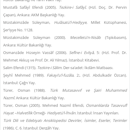
Mustafâ Safâyî Efendi (2005).
Tezkire-i Safâyî
, (Hzl. Doç. Dr. Pervin
Çapan), Ankara: AKM Başkanlığı Yay.
Müstakimzâde Süleyman,
Hulâsatü’l-Hediyye
, Millet Kütüphanesi,
Şer’iyye No. 1128.
Müstakimzâde Süleyman (2000).
Mecelletü’n-Nisâb
(Tıpkıbasım),
Ankara: Kültür Bakanlığı
Yay.
Osmanzâde Hüseyin Vassâf (2006).
Sefîne-i Evliyâ
, 5: (Hzl. Prof. Dr.
Mehmet Akkuş ve Prof. Dr. Ali Yılmaz). İstanbul: Kitabevi.
Salim Efendi (1315).
Tezkire-i Sâlim.
Der-sa’adet: İkdâm Matbaası.
Şeyhî Mehmed (1989).
Fakayi’u’l-fuzâla
, 2:, (Hzl. Abdulkadir Özcan).
İstanbul: Çağrı Yay.
Türer, Osman (1988).
Türk Mutasavvıf ve Şairi Muhammed
Nazmî.
Ankara: Kültür Bakanlığı Yay.
Türer, Osman (2005). Mehmed Nazmî Efendi,
Osmanlılarda Tasavvufî
Hayat –Halvetîlik
Örneği-
Hediyetü’l-İhvân.
İstanbul: İnsan Yayınları.
Türk Dili ve Edebiyatı Ansiklopedisi Devirler, İsimler, Eserler, Terimler
(1986). C. 6. İstanbul: Dergâh Yay.