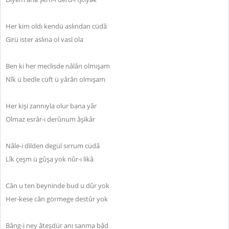
Her kim oldı kendü aslından cüdâ
Girü ister aslına ol vasl ola
Ben ki her meclisde nâlân olmışam
Nîk ü bedle cüft ü yârân olmışam
Her kişi zannıyla olur bana yâr
Olmaz esrâr-ı derûnum âşikâr
Nâle-i dilden degül sırrum cüdâ
Lîk çeşm ü gûşa yok nûr-ı likâ
Cân u ten beyninde bud u dûr yok
Her-kese cân görmege destûr yok
Bâng-i ney âteşdür anı sanma bâd