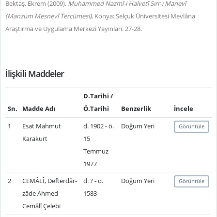
Bektaş, Ekrem (2009),
Muhammed Nazmî-i Halvetî Sırr-ı Manevî
(Manzum Mesnevî Tercümesi)
, Konya: Selçuk Üniversitesi Mevlâna
Araştırma ve Uygulama Merkezi Yayınları. 27-28.
İlişkili Maddeler
D.Tarihi /
Sn.
Madde Adı
Ö.Tarihi
Benzerlik
İncele
1
Esat Mahmut
d. 1902 - ö.
Doğum Yeri
Görüntüle
Karakurt
15
Temmuz
1977
2
CEMÂLÎ, Defterdâr-
d. ? - ö.
Doğum Yeri
Görüntüle
zâde Ahmed
1583
Cemâlî Çelebi