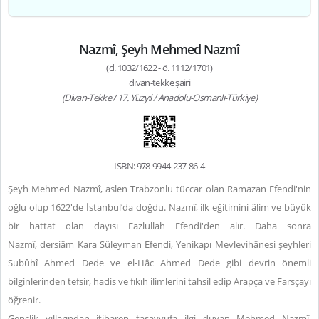
Nazmî, Şeyh Mehmed Nazmî
(d. 1032/1622 - ö. 1112/1701)
divan-tekke şairi
(Divan-Tekke / 17. Yüzyıl / Anadolu-Osmanlı-Türkiye)
ISBN: 978-9944-237-86-4
Şeyh Mehmed Nazmî, aslen Trabzonlu tüccar olan Ramazan Efendi'nin
oğlu olup 1622'de İstanbul’da doğdu. Nazmî, ilk eğitimini âlim ve büyük
bir hattat olan dayısı Fazlullah Efendi'den alır. Daha sonra
Nazmî, dersiâm Kara Süleyman Efendi, Yenikapı Mevlevihânesi şeyhleri
Subûhî Ahmed Dede ve el-Hâc Ahmed Dede gibi devrin önemli
bilginlerinden tefsir, hadis ve fıkıh ilimlerini tahsil edip Arapça ve Farsçayı
öğrenir.
Gençlik yıllarından itibaren tasavvufa ilgi duyan Mehmed Nazmî,