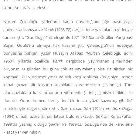
sonra Ankara'ya yerleşti.
Nurten Çelebioğlu şiirlerinde kadın duyarlılığının ağır basmasıyla
anılmaktadır.
Hisar
ve
Varlık
(1963-72) dergilerinde yayımlanan şiirleriyle
tanınmıştır. "Gün Doğar" isimli şiiri ile 1971 TRT Sanat Ödülleri Yarışması
Başarı Ödülü'nü almaya hak kazanmıştır. Çelebioğlu'nun edebiyat
dünyasına bakışını yazar Hüseyin Atabaş "Nurten Çelebioğlu adını
1960'lı yıllarda özellikle
Varlık
dergisinde yayımlanan şiirlerinden
biliyoruz. O günden bu güne çok az yayımlamış olsa da şiirden hiç
kopmadı. Bu vurdumduymaz ve aldı kaçtı topluma küs gibiydi. İçinde
kanat çırpan şiir kuşunu sokaklara salıvermekten çekinmişti. Tüm
olumsuzluklara karşı umudunu yitirmedi. Şiirini geçmişin birikimi ile
donattı. Onun hemen her şiirine bir insan yüzü kazınmış gibidir."
cümleleriyle değerlendirmiştir. Şairin
Islak Gün
(1964) ve
Gün Doğar
(1994) olmak üzere iki şiir kitabı bulunmaktadır. Şükran Kurdakul'un
1999'da yazmış olduğu
Şairler ve Yazarlar Sözlüğü'
nde de kendisine
kısaca yer verilmiştir.