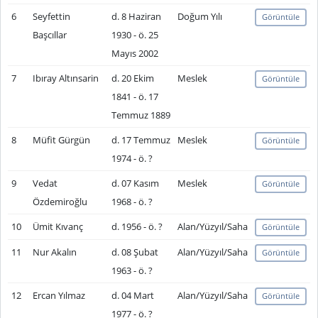
6
Seyfettin
d. 8 Haziran
Doğum Yılı
Görüntüle
Başcıllar
1930 - ö. 25
Mayıs 2002
7
Ibıray Altınsarin
d. 20 Ekim
Meslek
Görüntüle
1841 - ö. 17
Temmuz 1889
8
Müfit Gürgün
d. 17 Temmuz
Meslek
Görüntüle
1974 - ö. ?
9
Vedat
d. 07 Kasım
Meslek
Görüntüle
Özdemiroğlu
1968 - ö. ?
10
Ümit Kıvanç
d. 1956 - ö. ?
Alan/Yüzyıl/Saha
Görüntüle
11
Nur Akalın
d. 08 Şubat
Alan/Yüzyıl/Saha
Görüntüle
1963 - ö. ?
12
Ercan Yılmaz
d. 04 Mart
Alan/Yüzyıl/Saha
Görüntüle
1977 - ö. ?