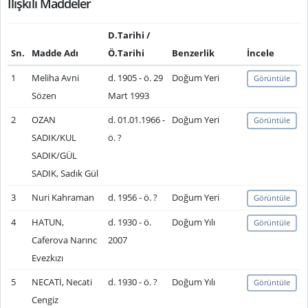
İlişkili Maddeler
D.Tarihi /
Sn.
Madde Adı
Ö.Tarihi
Benzerlik
İncele
1
Meliha Avni
d. 1905 - ö. 29
Doğum Yeri
Görüntüle
Sözen
Mart 1993
2
OZAN
d. 01.01.1966 -
Doğum Yeri
Görüntüle
SADIK/KUL
ö. ?
SADIK/GÜL
SADIK, Sadık Gül
3
Nuri Kahraman
d. 1956 - ö. ?
Doğum Yeri
Görüntüle
4
HATUN,
d. 1930 - ö.
Doğum Yılı
Görüntüle
Caferova Narınc
2007
Evezkızı
5
NECATİ, Necati
d. 1930 - ö. ?
Doğum Yılı
Görüntüle
Cengiz