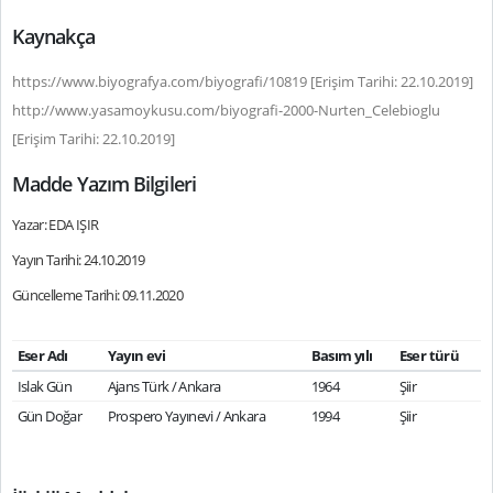
Kaynakça
https://www.biyografya.com/biyografi/10819 [Erişim Tarihi: 22.10.2019]
http://www.yasamoykusu.com/biyografi-2000-Nurten_Celebioglu
[Erişim Tarihi: 22.10.2019]
Madde Yazım Bilgileri
Yazar: EDA IŞIR
Yayın Tarihi: 24.10.2019
Güncelleme Tarihi: 09.11.2020
Eser Adı
Yayın evi
Basım yılı
Eser türü
Islak Gün
Ajans Türk / Ankara
1964
Şiir
Gün Doğar
Prospero Yayınevi / Ankara
1994
Şiir