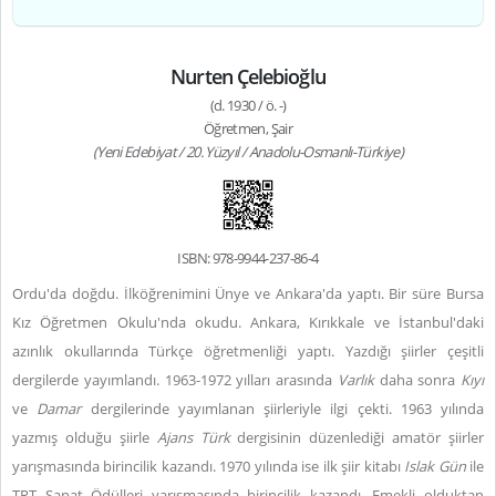
Nurten Çelebioğlu
(d. 1930 / ö. -)
Öğretmen, Şair
(Yeni Edebiyat / 20. Yüzyıl / Anadolu-Osmanlı-Türkiye)
ISBN: 978-9944-237-86-4
Ordu'da doğdu. İlköğrenimini Ünye ve Ankara'da yaptı. Bir süre Bursa
Kız Öğretmen Okulu'nda okudu. Ankara, Kırıkkale ve İstanbul'daki
azınlık okullarında Türkçe öğretmenliği yaptı. Yazdığı şiirler çeşitli
dergilerde yayımlandı. 1963-1972 yılları arasında
Varlık
daha sonra
Kıyı
ve
Damar
dergilerinde yayımlanan şiirleriyle ilgi çekti. 1963 yılında
yazmış olduğu şiirle
Ajans Türk
dergisinin düzenlediği amatör şiirler
yarışmasında birincilik kazandı. 1970 yılında ise ilk şiir kitabı
Islak Gün
ile
TRT Sanat Ödülleri yarışmasında birincilik kazandı. Emekli olduktan