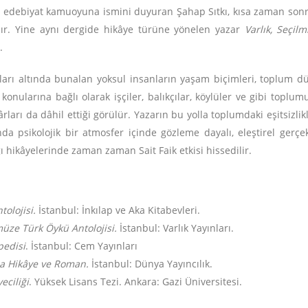
le edebiyat kamuoyuna ismini duyuran Şahap Sıtkı, kısa zaman son
 alır. Yine aynı dergide hikâye türüne yönelen yazar
Varlık, Seçilm
.
ları altında bunalan yoksul insanların yaşam biçimleri, toplum düze
onularına bağlı olarak işçiler, balıkçılar, köylüler ve gibi toplumu
rları da dâhil ettiği görülür. Yazarın bu yolla toplumdaki eşitsizlik
larında psikolojik bir atmosfer içinde gözleme dayalı, eleştirel ger
ığı hikâyelerinde zaman zaman Sait Faik etkisi hissedilir.
tolojisi.
İstanbul: İnkılap ve Aka Kitabevleri.
üze Türk Öykü Antolojisi.
İstanbul: Varlık Yayınları.
pedisi
. İstanbul: Cem Yayınları
da Hikâye ve Roman.
İstanbul: Dünya Yayıncılık.
eciliği
. Yüksek Lisans Tezi. Ankara: Gazi Üniversitesi.