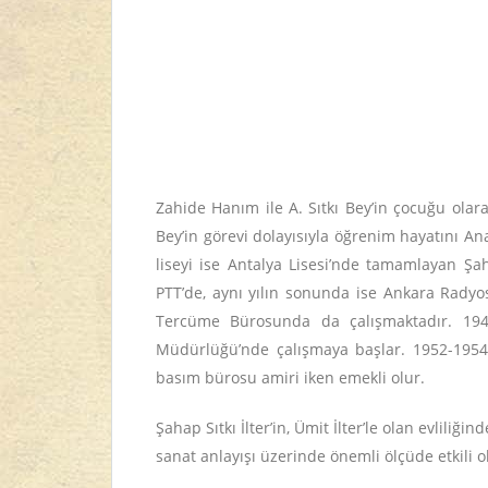
Zahide Hanım ile A. Sıtkı Bey’in çocuğu olar
Bey’in görevi dolayısıyla öğrenim hayatını An
liseyi ise Antalya Lisesi’nde tamamlayan Ş
PTT’de, aynı yılın sonunda ise Ankara Radyos
Tercüme Bürosunda da çalışmaktadır. 1941
Müdürlüğü’nde çalışmaya başlar. 1952-1954
basım bürosu amiri iken emekli olur.
Şahap Sıtkı İlter’in, Ümit İlter’le olan evlili
sanat anlayışı üzerinde önemli ölçüde etkili