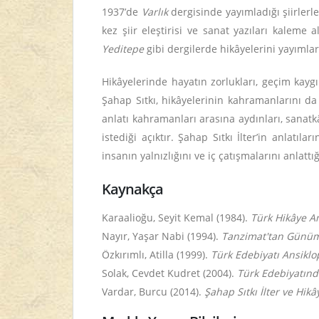
1937’de
Varlık
dergisinde yayımladığı şiirler
kez şiir eleştirisi ve sanat yazıları kaleme
Yeditepe
gibi dergilerde hikâyelerini yayımlar
Hikâyelerinde hayatın zorlukları, geçim kaygı
Şahap Sıtkı, hikâyelerinin kahramanlarını da k
anlatı kahramanları arasına aydınları, sanatkâ
istediği açıktır. Şahap Sıtkı İlter’in anlatı
insanın yalnızlığını ve iç çatışmalarını anlatt
Kaynakça
Karaalioğu, Seyit Kemal (1984).
Türk Hikâye An
Nayır, Yaşar Nabi (1994).
Tanzimat'tan Günüm
Özkırımlı, Atilla (1999).
Türk Edebiyatı Ansiklo
Solak, Cevdet Kudret (2004).
Türk Edebiyatın
Vardar, Burcu (2014).
Şahap Sıtkı İlter ve Hikây