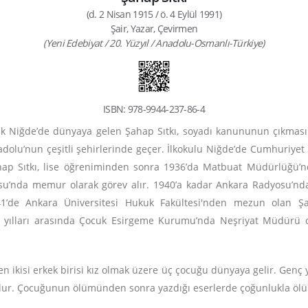
(d. 2 Nisan 1915 / ö. 4 Eylül 1991)
Şair, Yazar, Çevirmen
(Yeni Edebiyat / 20. Yüzyıl / Anadolu-Osmanlı-Türkiye)
ISBN: 978-9944-237-86-4
ak Niğde’de dünyaya gelen Şahap Sıtkı, soyadı kanununun çıkmasınd
adolu’nun çeşitli şehirlerinde geçer. İlkokulu Niğde’de Cumhuriyet 
ahap Sıtkı, lise öğreniminden sonra 1936’da Matbuat Müdürlüğü’nd
u’nda memur olarak görev alır. 1940’a kadar Ankara Radyosu’nda ç
’de Ankara Üniversitesi Hukuk Fakültesi'nden mezun olan Şah
 yılları arasında Çocuk Esirgeme Kurumu’nda Neşriyat Müdürü ol
ğinden ikisi erkek birisi kız olmak üzere üç çocuğu dünyaya gelir. Gen
 olur. Çocuğunun ölümünden sonra yazdığı eserlerde çoğunlukla öl