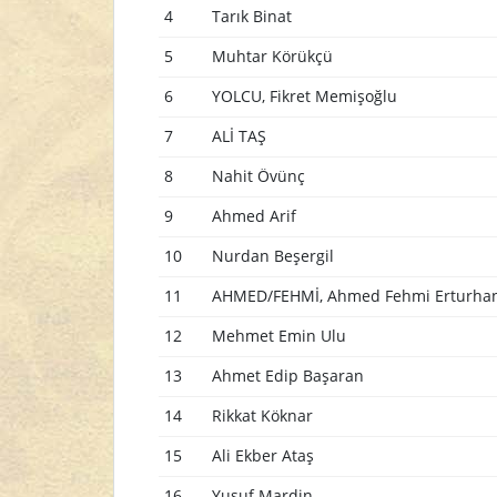
4
Tarık Binat
5
Muhtar Körükçü
6
YOLCU, Fikret Memişoğlu
7
ALİ TAŞ
8
Nahit Övünç
9
Ahmed Arif
10
Nurdan Beşergil
11
AHMED/FEHMİ, Ahmed Fehmi Erturha
12
Mehmet Emin Ulu
13
Ahmet Edip Başaran
14
Rikkat Köknar
15
Ali Ekber Ataş
16
Yusuf Mardin