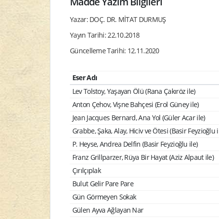
Madde Yazım Bilgileri
Yazar: DOÇ. DR. MİTAT DURMUŞ
Yayın Tarihi: 22.10.2018
Güncelleme Tarihi: 12.11.2020
Eser Adı
Lev Tolstoy, Yaşayan Ölü (Rana Çakıröz ile)
Anton Çehov, Vişne Bahçesi (Erol Güney ile)
Jean Jacques Bernard, Ana Yol (Güler Acar ile)
Grabbe, Şaka, Alay, Hiciv ve Ötesi (Basir Feyzioğlu i
P. Heyse, Andrea Delfin (Basir Feyzioğlu ile)
Franz Grillparzer, Rüya Bir Hayat (Aziz Alpaut ile)
Çırılçıplak
Bulut Gelir Pare Pare
Gün Görmeyen Sokak
Gülen Ayva Ağlayan Nar