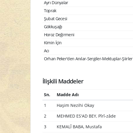
Ayrı Dünyalar
Toprak
Şubat Gecesi
Gökkuşağı
Horoz Değirmeni
Kimin İçin
Acı
Orhan Peker'den Anılar-Sergiler-Mektuplar-Şiirler
İlişkili Maddeler
Sn.
Madde Adı
1
Haşim Nezihi Okay
2
MEHMED ES'AD BEY, Pîrî-zâde
3
KEMALÎ BABA, Mustafa