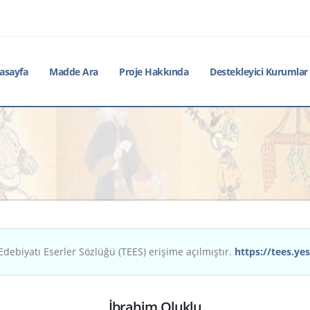
asayfa
Madde Ara
Proje Hakkında
Destekleyici Kurumlar
Edebiyatı Eserler Sözlüğü (TEES) erişime açılmıştır.
https://tees.yes
İbrahim Oluklu