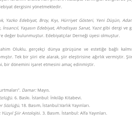
ebiyat dergisini yönetmektedir.
k, Yazko Edebiyat, Broy, Kıyı, Hürriyet Gösteri, Yeni Düşün, Ada
 İnsancıl, Yaşasın Edebiyat, Afrodisyas Sanat, Yazıt
gibi dergi ve g
üllere değer bulunmuştur. Edebiyatçılar Derneği üyesi olmuştur.
brahim Oluklu, gerçekçi dünya görüşüne ve estetiğe bağlı kalmıştı
ır. Tek bir şiiri ele alarak, şiir eleştirisine ağırlık vermiştir. Şi
i, bir dönemini işaret etmesini amaç edinmiştir.
urtmaları”.
Damar:
Mayıs.
Sözlüğü
. 6. Baskı. İstanbul: İnkılâp Kitabevi.
er Sözlüğü
, 18. Basım, İstanbul:Varlık Yayınları.
üzyıl Şiir Antoloji
si. 3. Basım. İstanbul: Alfa Yayınları.