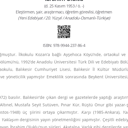
(d. 25 Kasım 1953 / ö. -)
Eleştirmen, şair, araştırmacı, öğretim görevlisi, öğretmen
(Yeni Edebiyat / 20. Yüzyıl / Anadolu-Osmanlı-Türkiye)
ISBN: 978-9944-237-86-4
ğmuştur. İlkokulu Kozan’a bağlı Ayşehoca Köyü’nde, ortaokul ve 
Bölümü’nü, 1992’de Anadolu Üniversitesi Türk Dili ve Edebiyatı Bölü
okulu, Balıkesir Cumhuriyet Lisesi, Balıkesir İl Kültür Müdürlü
 ve yöneticilik yapmıştır Emeklilik sonrasında Beykent Üniversitesi,
972) basılır. Balıkesir’de çıkan dergi ve gazetelerde yaptığı araştı
ltınel, Mustafa Seyit Sutüven, Pınar Kür, Rüştü Onur gibi yazar-şai
ustos-1948) üç şiirini ortaya çıkarmıştır.
Karşı
(1985-Ankara),
Ya
e
Yaklaşım
dergisinin yayın yönetmenliğini yapmıştır. Çeşitli edebi
şayan İbrahim Oluklu'nun şiirleri, Akatalpa, Varlık gibi dergilerde