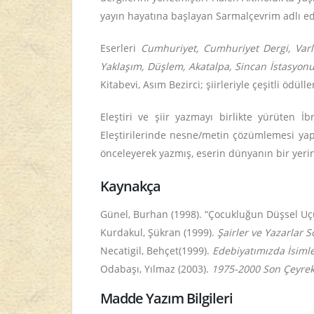
yayın hayatına başlayan Sarmalçevrim adlı ed
Eserleri
Cumhuriyet, Cumhuriyet Dergi, Varlı
Yaklaşım, Düşlem, Akatalpa, Sincan İstasyonu,
Kitabevi, Asım Bezirci; şiirleriyle çeşitli öd
Eleştiri ve şiir yazmayı birlikte yürüten İ
Eleştirilerinde nesne/metin çözümlemesi yapmışt
önceleyerek yazmış, eserin dünyanın bir yerin
Kaynakça
Günel, Burhan (1998). “Çocukluğun Düşsel Uç
Kurdakul, Şükran (1999).
Şairler ve Yazarlar 
Necatigil, Behçet(1999).
Edebiyatımızda İsiml
Odabaşı, Yılmaz (2003).
1975-2000 Son Çeyrek Y
Madde Yazım Bilgileri