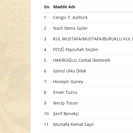
Sn.
Madde Adı
1
Cengis T. Asiltürk
2
Nazlı Deniz Güler
3
KUL MUSTAFA/MUSTAFA/BURUKLU KUL 
4
FEYZÎ, Feyzullah Seçkin
5
HAKİROĞLU, Cemal Demirelli
6
Gönül Ülkü Dilek
7
Hüseyin Güney
8
Enver Tuzcu
9
Necip Tosun
10
Şerif Benekçi
11
Mustafa Kemal Sayıl