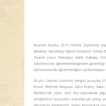
İbrahim Oluklu, 25.11.1953’te Ceyhan’da do
Balıkesir Necatibey Eğitim Enstitüsü Türkçe 
Ticaret Lisesi, Pamukçu Hakkı Kabakçı Orta
Fakültesi’nde öğretmenlik/öğretim görevliliği
dershanelerde öğretmenliğini sürdürmüştür.
İlk şiiri Ceyhan Lisesi’nin dergisi
Işınsu
’da (1
Ecevit, Mehmet Başaran, Fahri Erdinç, Sabri A
Balıkesir’de çıkan
Yeni Seri-Kaynak
’taki (Ağ
dergilerinin kurucuları arasında yer almış v
dergilerini yönetmiştir. Halen Altınoluk'ta ya