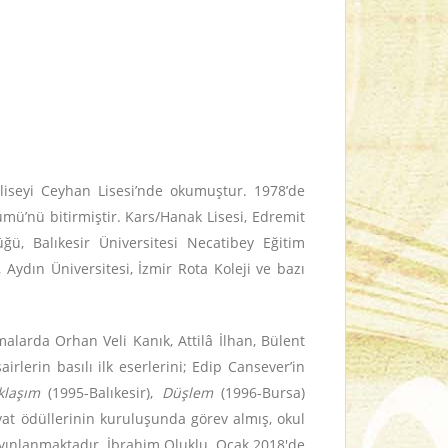
liseyi Ceyhan Lisesi’nde okumuştur. 1978’de
mü’nü bitirmiştir. Kars/Hanak Lisesi, Edremit
ğü, Balıkesir Üniversitesi Necatibey Eğitim
 Aydın Üniversitesi, İzmir Rota Koleji ve bazı
rmalarda Orhan Veli Kanık, Attilâ İlhan, Bülent
rlerin basılı ilk eserlerini; Edip Cansever’in
klaşım
(1995-Balıkesir),
Düşlem
(1996-Bursa)
yat ödüllerinin kuruluşunda görev almış, okul
 yayınlanmaktadır. İbrahim Oluklu, Ocak 2018'de