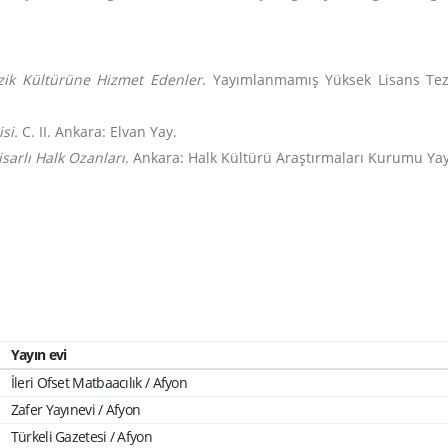
zik Kültürüne Hizmet Edenler
. Yayımlanmamış Yüksek Lisans Tezi
si.
C. II.
Ankara: Elvan Yay.
sarlı Halk Ozanları
. Ankara: Halk Kültürü Araştırmaları Kurumu Yay
Yayın evi
İleri Ofset Matbaacılık / Afyon
Zafer Yayınevi / Afyon
Türkeli Gazetesi / Afyon