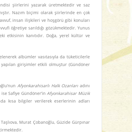
endisi şiirlerini yazarak üretmektedir ve saz
ıştır. Nazım biçimi olarak şiirlerinde en çok
vvuf, insan ilişkileri ve hoşgörü gibi konuları
vvufi öğretiye sarıldığı gözükmektedir. Yunus
i etkisinin kanıtıdır. Doğa, yerel kültür ve
lenerek albümler vasıtasıyla da tüketicilerle
yapılan girişimler etkili olmuştur (Gündöner
noğlu’nun
Afyonkarahisarlı Halk Ozanları
adını
ü ise Safiye Gündöner’in
Afyonkarahisar Müzik
 kısa bilgiler verilerek eserlerinin adları
ref Taşlıova, Murat Çobanoğlu, Güzide Gürpınar
tirmektedir.