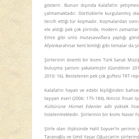
gösterir. Bunun dışında Kalafat’ın yetişmesi
çalmamaktadır. Dörtlüklerle kurgulanmış olan
tercih ettiği tür koşmadır. Koşmalardan sonra 
ele aldığı pek çok şiirinde, modern zamanlar
Emre gibi ünlü mutasavvıflara yaptığı gönde
Afyonkarahisar kent kimliği gibi temalar da ş
Şiirlerinin önemli bir kısmı Türk Sanat Müzi
buluşma şansını yakalamıştır (Gündöner 2010
2010: 16). Bestelenen pek çok güftesi TRT rep
Kalafat’ın hayatı ve edebi kişiliğinden bah
taşıyan eseri (2006: 175-184), ikincisi İhsan Iş
Kültürüne Hizmet Edenler
adlı yüksek lisan
listelenmektedir. Şiirlerinin bir kısmı Naser 
Şiirle olan ilişkisinde Halil Soyuer’in yerin
Taranoğlu ve Ümit Yaşar Oğuzcan’ın şiirlerinde