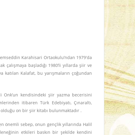
. Şemseddin Karahisari Ortaokulu’ndan 1979'da
çalışmaya başladığı 1980’li yıllarda şiir ve
a katılan Kalafat, bu yarışmaların çoğundan
i Onk’un kendisindeki şiir yazma becerisini
lerinden itibaren Türk Edebiyatı, Çınaraltı,
 olduğu on bir şiir kitabı bulunmaktadır .
en önemli sebep, onun gençlik yıllarında Halil
leneğinin etkileri baskın bir şekilde kendini