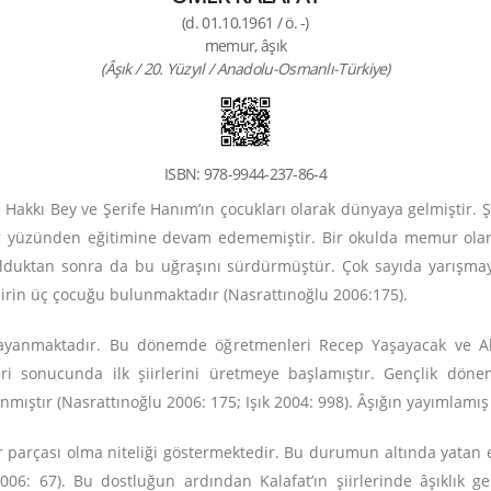
(d. 01.10.1961 / ö. -)
memur, âşık
(Âşık / 20. Yüzyıl / Anadolu-Osmanlı-Türkiye)
ISBN: 978-9944-237-86-4
 Hakkı Bey ve Şerife Hanım’ın çocukları olarak dünyaya gelmiştir
r yüzünden eğitimine devam edememiştir. Bir okulda memur olarak 
olduktan sonra da bu uğraşını sürdürmüştür. Çok sayıda yarışmay
şairin üç çocuğu bulunmaktadır (Nasrattınoğlu 2006:175).
ar dayanmaktadır. Bu dönemde öğretmenleri Recep Yaşayacak ve Al
ri sonucunda ilk şiirlerini üretmeye başlamıştır. Gençlik dönem
anmıştır (Nasrattınoğlu 2006: 175; Işık 2004: 998). Âşığın yayımlamış
bir parçası olma niteliği göstermektedir. Bu durumun altında yatan 
06: 67). Bu dostluğun ardından Kalafat’ın şiirlerinde âşıklık ge