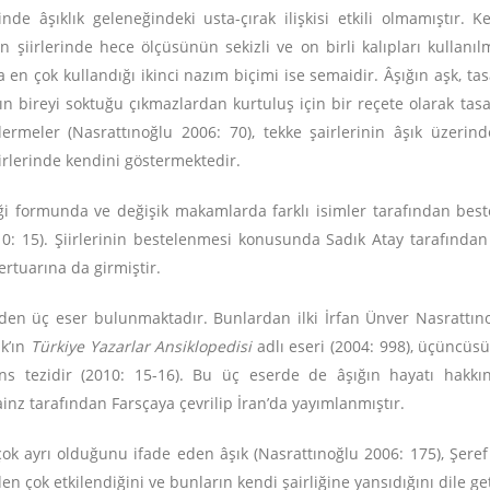
nde âşıklık geleneğindeki usta-çırak ilişkisi etkili olmamıştır. K
 şiirlerinde hece ölçüsünün sekizli ve on birli kalıpları kullanılm
en çok kullandığı ikinci nazım biçimi ise semaidir. Âşığın aşk, tasa
ın bireyi soktuğu çıkmazlardan kurtuluş için bir reçete olarak tasa
rmeler (Nasrattınoğlu 2006: 70), tekke şairlerinin âşık üzerindek
iirlerinde kendini göstermektedir.
ği formunda ve değişik makamlarda farklı isimler tarafından beste
: 15). Şiirlerinin bestelenmesi konusunda Sadık Atay tarafından 
ertuarına da girmiştir.
seden üç eser bulunmaktadır. Bunlardan ilki İrfan Ünver Nasrattı
ık’ın
Türkiye Yazarlar Ansiklopedisi
adlı eseri (2004: 998), üçüncüs
s tezidir (2010: 15-16). Bu üç eserde de âşığın hayatı hakkında
Fainz tarafından Farsçaya çevrilip İran’da yayımlanmıştır.
in çok ayrı olduğunu ifade eden âşık (Nasrattınoğlu 2006: 175), Şe
n çok etkilendiğini ve bunların kendi şairliğine yansıdığını dile ge