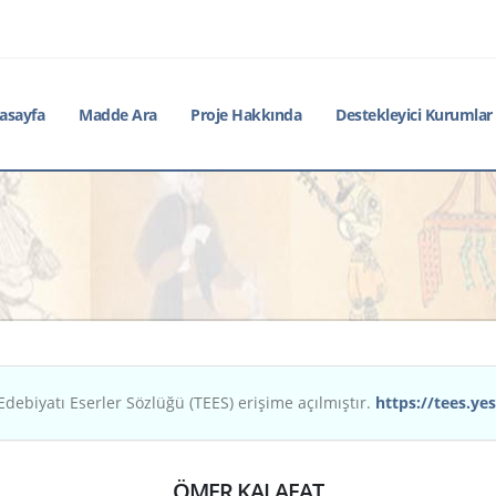
asayfa
Madde Ara
Proje Hakkında
Destekleyici Kurumlar
Edebiyatı Eserler Sözlüğü (TEES) erişime açılmıştır.
https://tees.yes
ÖMER KALAFAT