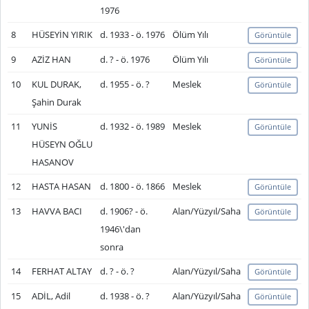
1976
8
HÜSEYİN YIRIK
d. 1933 - ö. 1976
Ölüm Yılı
Görüntüle
9
AZİZ HAN
d. ? - ö. 1976
Ölüm Yılı
Görüntüle
10
KUL DURAK,
d. 1955 - ö. ?
Meslek
Görüntüle
Şahin Durak
11
YUNİS
d. 1932 - ö. 1989
Meslek
Görüntüle
HÜSEYN OĞLU
HASANOV
12
HASTA HASAN
d. 1800 - ö. 1866
Meslek
Görüntüle
13
HAVVA BACI
d. 1906? - ö.
Alan/Yüzyıl/Saha
Görüntüle
1946\'dan
sonra
14
FERHAT ALTAY
d. ? - ö. ?
Alan/Yüzyıl/Saha
Görüntüle
15
ADİL, Adil
d. 1938 - ö. ?
Alan/Yüzyıl/Saha
Görüntüle