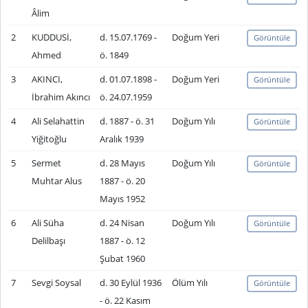
Âlim
2
KUDDUSİ,
d. 15.07.1769 -
Doğum Yeri
Görüntüle
Ahmed
ö. 1849
3
AKINCI,
d. 01.07.1898 -
Doğum Yeri
Görüntüle
İbrahim Akıncı
ö. 24.07.1959
4
Ali Selahattin
d. 1887 - ö. 31
Doğum Yılı
Görüntüle
Yiğitoğlu
Aralık 1939
5
Sermet
d. 28 Mayıs
Doğum Yılı
Görüntüle
Muhtar Alus
1887 - ö. 20
Mayıs 1952
6
Ali Süha
d. 24 Nisan
Doğum Yılı
Görüntüle
Delilbaşı
1887 - ö. 12
Şubat 1960
7
Sevgi Soysal
d. 30 Eylül 1936
Ölüm Yılı
Görüntüle
- ö. 22 Kasım