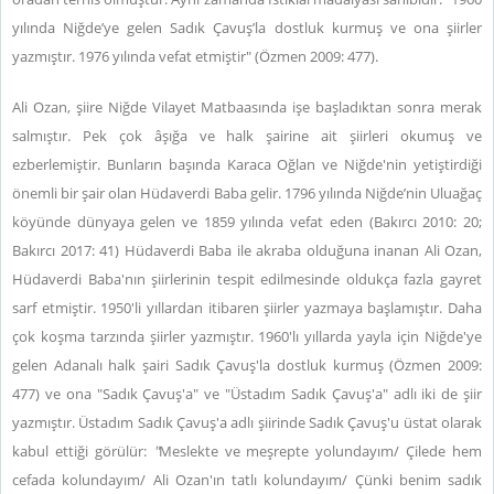
yılında Niğde’ye gelen Sadık Çavuş’la dostluk kurmuş ve ona şiirler
yazmıştır. 1976 yılında vefat etmiştir" (Özmen 2009: 477).
Ali Ozan, şiire Niğde Vilayet Matbaasında işe başladıktan sonra merak
salmıştır. Pek çok âşığa ve halk şairine ait şiirleri okumuş ve
ezberlemiştir. Bunların başında Karaca Oğlan ve Niğde'nin yetiştirdiği
önemli bir şair olan Hüdaverdi Baba gelir. 1796 yılında Niğde’nin Uluağaç
köyünde dünyaya gelen ve 1859 yılında vefat eden (Bakırcı 2010: 20;
Bakırcı 2017: 41) Hüdaverdi Baba ile akraba olduğuna inanan Ali Ozan,
Hüdaverdi Baba'nın şiirlerinin tespit edilmesinde oldukça fazla gayret
sarf etmiştir. 1950'li yıllardan itibaren şiirler yazmaya başlamıştır. Daha
çok koşma tarzında şiirler yazmıştır. 1960'lı yıllarda yayla için Niğde'ye
gelen Adanalı halk şairi Sadık Çavuş'la dostluk kurmuş (Özmen 2009:
477) ve ona "Sadık Çavuş'a" ve "Üstadım Sadık Çavuş'a" adlı iki de şiir
yazmıştır. Üstadım Sadık Çavuş'a adlı şiirinde Sadık Çavuş'u üstat olarak
kabul ettiği görülür:
"
Meslekte ve meşrepte yolundayım/ Çilede hem
cefada kolundayım/ Ali Ozan'ın tatlı kolundayım/ Çünki benim sadık