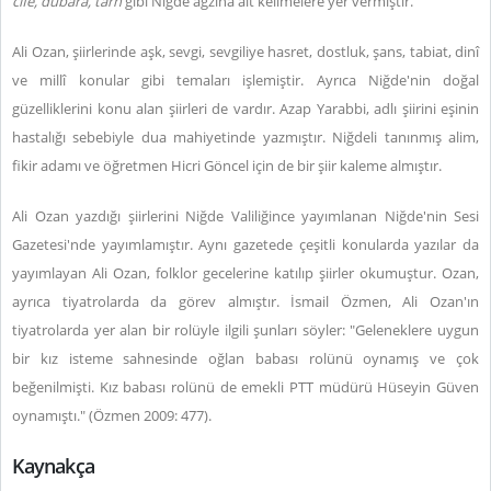
cife, dubara, tarh
gibi Niğde ağzına ait kelimelere yer vermiştir.
Ali Ozan, şiirlerinde aşk, sevgi, sevgiliye hasret, dostluk, şans, tabiat, dinî
ve millî konular gibi temaları işlemiştir. Ayrıca Niğde'nin doğal
güzelliklerini konu alan şiirleri de vardır. Azap Yarabbi, adlı şiirini eşinin
hastalığı sebebiyle dua mahiyetinde yazmıştır. Niğdeli tanınmış alim,
fikir adamı ve öğretmen Hicri Göncel için de bir şiir kaleme almıştır.
Ali Ozan yazdığı şiirlerini Niğde Valiliğince yayımlanan Niğde'nin Sesi
Gazetesi'nde yayımlamıştır. Aynı gazetede çeşitli konularda yazılar da
yayımlayan Ali Ozan, folklor gecelerine katılıp şiirler okumuştur. Ozan,
ayrıca tiyatrolarda da görev almıştır. İsmail Özmen, Ali Ozan'ın
tiyatrolarda yer alan bir rolüyle ilgili şunları söyler: "Geleneklere uygun
bir kız isteme sahnesinde oğlan babası rolünü oynamış ve çok
beğenilmişti. Kız babası rolünü de emekli PTT müdürü Hüseyin Güven
oynamıştı." (Özmen 2009: 477).
Kaynakça