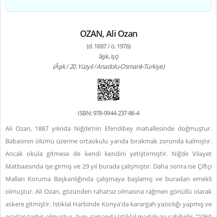
OZAN, Ali Ozan
(d. 1887 / ö. 1976)
âşık, işçi
(Âşık / 20. Yüzyıl / Anadolu-Osmanlı-Türkiye)
ISBN: 978-9944-237-86-4
Ali Ozan, 1887 yılında Niğde’nin Efendibey mahallesinde doğmuştur.
Babasının ölümü üzerine ortaokulu yarıda bırakmak zorunda kalmıştır.
Ancak okula gitmese de kendi kendini yetiştirmiştir. Niğde Vilayet
Matbaasında işe girmiş ve 29 yıl burada çalışmıştır. Daha sonra ise Çiftçi
Malları Koruma Başkanlığında çalışmaya başlamış ve buradan emekli
olmuştur.
Ali Ozan, gözünden rahatsız olmasına rağmen gönüllü olarak
askere gitmiştir. İstiklal Harbinde Konya'da karargah yazıcılığı yapmış ve
oradan terhis olmuştur. Aynı zamanda İstiklal madalyası sahibidir.
"1960