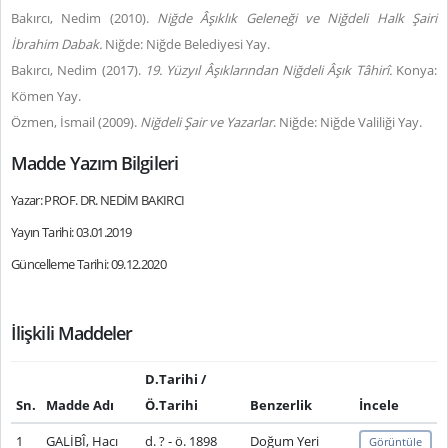
Bakırcı, Nedim (2010).
Niğde Âşıklık Geleneği ve Niğdeli Halk Şairi
İbrahim Dabak.
Niğde: Niğde Belediyesi Yay.
Bakırcı, Nedim (2017).
19. Yüzyıl Âşıklarından Niğdeli Âşık Tâhirî.
Konya:
Kömen Yay.
Özmen, İsmail (2009).
Niğdeli Şair ve Yazarlar
. Niğde: Niğde Valiliği Yay.
Madde Yazım Bilgileri
Yazar: PROF. DR. NEDİM BAKIRCI
Yayın Tarihi: 03.01.2019
Güncelleme Tarihi: 09.12.2020
İlişkili Maddeler
D.Tarihi /
Sn.
Madde Adı
Ö.Tarihi
Benzerlik
İncele
1
GALİBÎ, Hacı
d. ? - ö. 1898
Doğum Yeri
Görüntüle