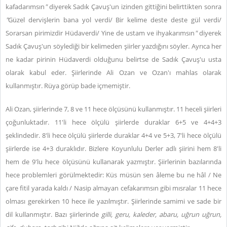
kafadarımsın
"
diyerek Sadık Çavuş'un izinden gittiğini belirttikten sonra
"
Güzel dervişlerin bana yol verdi/ Bir kelime deste deste gül verdi/
Sorarsan pirimizdir Hüdaverdi/ Yine de ustam ve ihyakarımsın
"
diyerek
Sadık Çavuş'un söylediği bir kelimeden şiirler yazdığını söyler. Ayrıca her
ne kadar pirinin Hüdaverdi olduğunu belirtse de Sadık Çavuş'u usta
olarak kabul eder. Şiirlerinde Ali Ozan ve Ozan'ı mahlas olarak
kullanmıştır. Rüya görüp bade içmemiştir.
Ali Ozan, şiirlerinde 7, 8 ve 11 hece ölçüsünü kullanmıştır. 11 heceli şiirleri
çoğunluktadır. 11'li hece ölçülü şiirlerde duraklar 6+5 ve 4+4+3
şeklindedir. 8'li hece ölçülü şiirlerde duraklar 4+4 ve 5+3, 7'li hece ölçülü
şiirlerde ise 4+3 duraklıdır. Bizlere Koyunlulu Derler adlı şiirini hem 8'li
hem de 9'lu hece ölçüsünü kullanarak yazmıştır. Şiirlerinin bazılarında
hece problemleri görülmektedir: Küs müsün sen âleme bu ne hâl / Ne
çare fitil yarada kaldı / Nasip almayan cefakarımsın gibi mısralar 11 hece
olması gerekirken 10 hece ile yazılmıştır. Şiirlerinde samimi ve sade bir
dil kullanmıştır. Bazı şiirlerinde
gilli, geru, kaleder, abaru, uğrun uğrun,