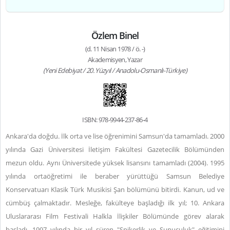
Özlem Binel
(d. 11 Nisan 1978 / ö. -)
Akademisyen, Yazar
(Yeni Edebiyat / 20. Yüzyıl / Anadolu-Osmanlı-Türkiye)
ISBN: 978-9944-237-86-4
Ankara'da doğdu. İlk orta ve lise öğrenimini Samsun'da tamamladı. 2000
yılında Gazi Üniversitesi İletişim Fakültesi Gazetecilik Bölümünden
mezun oldu. Aynı Üniversitede yüksek lisansını tamamladı (2004). 1995
yılında ortaöğretimi ile beraber yürüttüğü Samsun Belediye
Konservatuarı Klasik Türk Musikisi Şan bölümünü bitirdi. Kanun, ud ve
cümbüş çalmaktadır. Mesleğe, fakülteye başladığı ilk yıl; 10. Ankara
Uluslararası Film Festivali Halkla İlişkiler Bölümünde görev alarak
başladı. 1997 yılında bir yıl süren "Spikerlik ve Sunuculuk" eğitimini