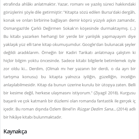
etrafında ahlâkı anlatmaktır. Yazar, romanı ve yazılış süreci hakkındaki
görüşlerini şöyle dile getirmiştir: "Kitapta sözü edilen Bursa'daki dergâh,
konak ve onları birbirine bağlayan demir köprü yüzyılı aşkın zamandır,
Osmangazi’de Çarklı Değirmen Sokak'ın köşesinde durmaktaymış. (...)
Bu kitabı yazarken herhangi bir yerde bir yanlışlık yapmayayım diye
yaklaşık yüz elli tane kitap okumuşumdur. Google'dan bulunacak şeyler
değildi aradıklarım. Örneğin bir Kadiri Tarikatı anlatmaya çalıştım ki
hiçbir bilgim yoktu öncesinde. Sadece kitabi bilgilerle betimlemek öyle
zor oldu ki... Derdim, (Olmalı mı her yazanın bir derdi, o da ayrı bir
tartışma konusu) bu kitapta yalnızca iyiliğin, güzelliğin, inceliğin
anlaşılabilmesidir. Kitap da bunun üzerine kurulu bir ütopya zaten. Belli
bir kesime değil, herkese ulaşmasını istiyorum." (Ziyagil 2018). Kurgusu
başarılı ve çok katmanlı bir düzlemi olan romanda fantastik ile gerçek iç
içedir. Bu roman dışında Özlem Binel'in
Rüzgar Dedim Sana...
(2014) adlı
bir hikâye kitabı bulunmaktadır.
Kaynakça