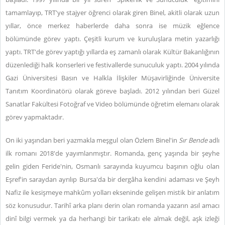
tamamlayıp, TRT'ye stajyer öğrenci olarak giren Binel, akitli olarak uzun
yıllar, önce merkez haberlerde daha sonra ise müzik eğlence
bölümünde görev yaptı. Çeşitli kurum ve kuruluşlara metin yazarlığı
yaptı. TRT'de görev yaptığı yıllarda eş zamanlı olarak Kültür Bakanlığının
düzenlediği halk konserleri ve festivallerde sunuculuk yaptı. 2004 yılında
Gazi Üniversitesi Basın ve Halkla İlişkiler Müşavirliğinde Üniversite
Tanıtım Koordinatörü olarak göreve başladı. 2012 yılından beri Güzel
Sanatlar Fakültesi Fotoğraf ve Video bölümünde öğretim elemanı olarak
görev yapmaktadır.
On iki yaşından beri yazmakla meşgul olan Özlem Binel'in
Sır Bende
adlı
ilk romanı 2018'de yayımlanmıştır. Romanda, genç yaşında bir şeyhe
gelin giden Feride'nin, Osmanlı sarayında kuyumcu başının oğlu olan
Eşref'in saraydan ayrılıp Bursa'da bir dergâha kendini adaması ve Şeyh
Nafiz ile kesişmeye mahkûm yolları ekseninde gelişen mistik bir anlatım
söz konusudur. Tarihî arka planı derin olan romanda yazarın asıl amacı
dinî bilgi vermek ya da herhangi bir tarikatı ele almak değil, aşk izleği