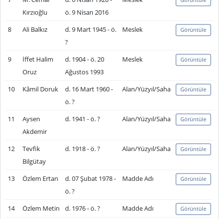
Kırzıoğlu
ö. 9 Nisan 2016
8
Ali Balkız
d. 9 Mart 1945 - ö.
Meslek
Görüntüle
?
9
İffet Halim
d. 1904 - ö. 20
Meslek
Görüntüle
Oruz
Ağustos 1993
10
Kâmil Doruk
d. 16 Mart 1960 -
Alan/Yüzyıl/Saha
Görüntüle
ö. ?
11
Aysen
d. 1941 - ö. ?
Alan/Yüzyıl/Saha
Görüntüle
Akdemir
12
Tevfik
d. 1918 - ö. ?
Alan/Yüzyıl/Saha
Görüntüle
Bilgütay
13
Özlem Ertan
d. 07 Şubat 1978 -
Madde Adı
Görüntüle
ö. ?
14
Özlem Metin
d. 1976 - ö. ?
Madde Adı
Görüntüle