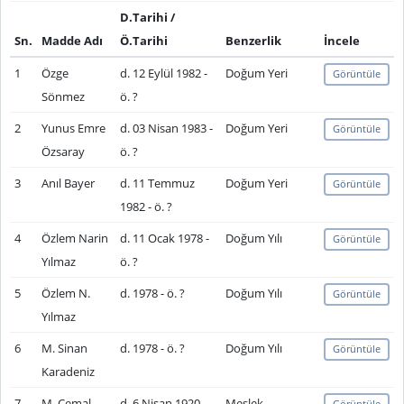
D.Tarihi /
Sn.
Madde Adı
Ö.Tarihi
Benzerlik
İncele
1
Özge
d. 12 Eylül 1982 -
Doğum Yeri
Görüntüle
Sönmez
ö. ?
2
Yunus Emre
d. 03 Nisan 1983 -
Doğum Yeri
Görüntüle
Özsaray
ö. ?
3
Anıl Bayer
d. 11 Temmuz
Doğum Yeri
Görüntüle
1982 - ö. ?
4
Özlem Narin
d. 11 Ocak 1978 -
Doğum Yılı
Görüntüle
Yılmaz
ö. ?
5
Özlem N.
d. 1978 - ö. ?
Doğum Yılı
Görüntüle
Yılmaz
6
M. Sinan
d. 1978 - ö. ?
Doğum Yılı
Görüntüle
Karadeniz
7
M. Cemal
d. 6 Nisan 1920 -
Meslek
Görüntüle