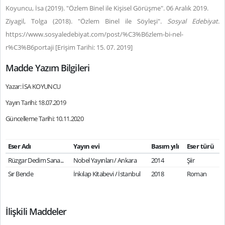
Koyuncu, İsa (2019). "Özlem Binel ile Kişisel Görüşme". 06 Aralık 2019.
Ziyagil, Tolga (2018). "Özlem Binel ile Söyleşi".
Sosyal Edebiyat
.
https://www.sosyaledebiyat.com/post/%C3%B6zlem-bi-nel-
r%C3%B6portaji [Erişim Tarihi: 15. 07. 2019]
Madde Yazım Bilgileri
Yazar: İSA KOYUNCU
Yayın Tarihi: 18.07.2019
Güncelleme Tarihi: 10.11.2020
Eser Adı
Yayın evi
Basım yılı
Eser türü
Rüzgar Dedim Sana...
Nobel Yayınları / Ankara
2014
Şiir
Sır Bende
İnkılap Kitabevi / İstanbul
2018
Roman
İlişkili Maddeler