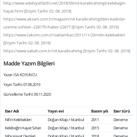
http://www.edebiyatfatihi.net/2018/09/nil-karaibrahimgil-kelebegin-
hayat.html [Erişim Tarihi: 02. 08. 2019]
https://www.aksam.com.tr/magazin/nil-karaibrahimgilden-kadinlar-
uzerine-sohbet--22877h/haber-22877 [Erişim Tarihi: 02. 08. 2019]
https://www.takvim.com.tr/saklambac/2011/11/29/nilin-kelebekleri
[Erişim Tarihi: 02. 08. 2019]
https://www.sabah.com.tr/nil-karaibrahimg [Erişim Tarihi: 02. 08. 2019]
Madde Yazım Bilgileri
Yazar: İSA KOYUNCU
Yayın Tarihi: 07.08.2019
Güncelleme Tarihi: 09.11.2020
Eser Adı
Yayın evi
Basım yılı
Eser türü
Nil'in Kelebekleri
Doğan Kitap / İstanbul
2011
Deneme
Kelebeğin Hayat Sırları
Doğan Kitap / İstanbul
2015
Deneme
Nil'e Hayat Dersleri
Doğan Kitap / İstanbul
2018
Deneme