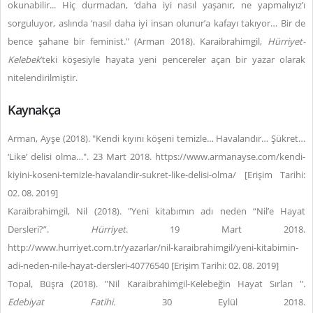
okunabilir... Hiç durmadan, ‘daha iyi nasıl yaşanır, ne yapmalıyız’ı
sorguluyor, aslında ‘nasıl daha iyi insan olunur’a kafayı takıyor… Bir de
bence şahane bir feminist." (Arman 2018). Karaibrahimgil,
Hürriyet-
Kelebek
’teki köşesiyle hayata yeni pencereler açan bir yazar olarak
nitelendirilmiştir.
Kaynakça
Arman, Ayşe (2018). "Kendi kıyını köşeni temizle… Havalandır… Şükret…
‘Like’ delisi olma…". 23 Mart 2018. https://www.armanayse.com/kendi-
kiyini-koseni-temizle-havalandir-sukret-like-delisi-olma/ [Erişim Tarihi:
02. 08. 2019]
Karaibrahimgil, Nil (2018). "Yeni kitabımın adı neden “Nil’e Hayat
Dersleri?”.
Hürriyet
. 19 Mart 2018.
http://www.hurriyet.com.tr/yazarlar/nil-karaibrahimgil/yeni-kitabimin-
adi-neden-nile-hayat-dersleri-40776540 [Erişim Tarihi: 02. 08. 2019]
Topal, Büşra (2018). "Nil Karaibrahimgil-Kelebeğin Hayat Sırları ".
Edebiyat Fatihi.
30 Eylül 2018.