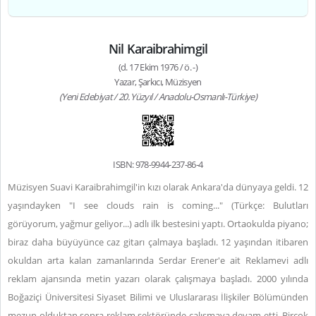
Nil Karaibrahimgil
(d. 17 Ekim 1976 / ö. -)
Yazar, Şarkıcı, Müzisyen
(Yeni Edebiyat / 20. Yüzyıl / Anadolu-Osmanlı-Türkiye)
ISBN: 978-9944-237-86-4
Müzisyen Suavi Karaibrahimgil'in kızı olarak Ankara'da dünyaya geldi. 12
yaşındayken "I see clouds rain is coming..." (Türkçe: Bulutları
görüyorum, yağmur geliyor...) adlı ilk bestesini yaptı. Ortaokulda piyano;
biraz daha büyüyünce caz gitarı çalmaya başladı. 12 yaşından itibaren
okuldan arta kalan zamanlarında Serdar Erener'e ait Reklamevi adlı
reklam ajansında metin yazarı olarak çalışmaya başladı. 2000 yılında
Boğaziçi Üniversitesi Siyaset Bilimi ve Uluslararası İlişkiler Bölümünden
mezun olduktan sonra reklam sektöründe çalışmaya devam etti. Birçok