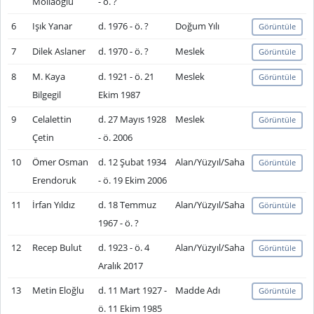
Mollaoğlu
- ö. ?
6
Işık Yanar
d. 1976 - ö. ?
Doğum Yılı
Görüntüle
7
Dilek Aslaner
d. 1970 - ö. ?
Meslek
Görüntüle
8
M. Kaya
d. 1921 - ö. 21
Meslek
Görüntüle
Bilgegil
Ekim 1987
9
Celalettin
d. 27 Mayıs 1928
Meslek
Görüntüle
Çetin
- ö. 2006
10
Ömer Osman
d. 12 Şubat 1934
Alan/Yüzyıl/Saha
Görüntüle
Erendoruk
- ö. 19 Ekim 2006
11
İrfan Yıldız
d. 18 Temmuz
Alan/Yüzyıl/Saha
Görüntüle
1967 - ö. ?
12
Recep Bulut
d. 1923 - ö. 4
Alan/Yüzyıl/Saha
Görüntüle
Aralık 2017
13
Metin Eloğlu
d. 11 Mart 1927 -
Madde Adı
Görüntüle
ö. 11 Ekim 1985