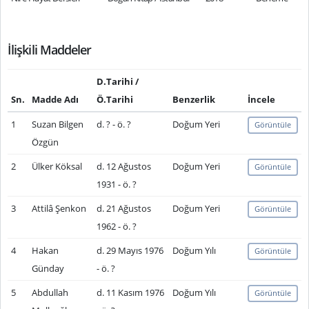
İlişkili Maddeler
D.Tarihi /
Sn.
Madde Adı
Ö.Tarihi
Benzerlik
İncele
1
Suzan Bilgen
d. ? - ö. ?
Doğum Yeri
Görüntüle
Özgün
2
Ülker Köksal
d. 12 Ağustos
Doğum Yeri
Görüntüle
1931 - ö. ?
3
Attilâ Şenkon
d. 21 Ağustos
Doğum Yeri
Görüntüle
1962 - ö. ?
4
Hakan
d. 29 Mayıs 1976
Doğum Yılı
Görüntüle
Günday
- ö. ?
5
Abdullah
d. 11 Kasım 1976
Doğum Yılı
Görüntüle