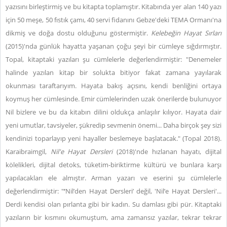
yazısını birleştirmiş ve bu kitapta toplamıştır. Kitabında yer alan 140 yazı
için 50 meşe, 50 fıstık çamı, 40 servi fidanını Gebze'deki TEMA Ormanı'na
dikmiş ve doğa dostu olduğunu göstermiştir.
Kelebeğin Hayat Sırları
(2015)'nda günlük hayatta yaşanan çoğu şeyi bir cümleye sığdırmıştır.
Topal, kitaptaki yazıları şu cümlelerle değerlendirmiştir: "Denemeler
halinde yazılan kitap bir solukta bitiyor fakat zamana yayılarak
okunması taraftarıyım. Hayata bakış açısını, kendi benliğini ortaya
koymuş her cümlesinde. Emir cümlelerinden uzak önerilerde bulunuyor
Nil bizlere ve bu da kitabın dilini oldukça anlaşılır kılıyor. Hayata dair
yeni umutlar, tavsiyeler, şükredip sevmenin önemi... Daha birçok şey sizi
kendinizi toparlayıp yeni hayaller beslemeye başlatacak." (Topal 2018).
Karaibraimgil,
Nil'e Hayat Dersleri
(2018)'nde hızlanan hayatı, dijital
kölelikleri, dijital detoks, tüketim-biriktirme kültürü ve bunlara karşı
yapılacakları ele almıştır. Arman yazarı ve eserini şu cümlelerle
değerlendirmiştir: "
‘
Nil’den Hayat Dersleri’ değil, 'Nil’e Hayat Dersleri'...
Derdi kendisi olan pırlanta gibi bir kadın. Su damlası gibi pür. Kitaptaki
yazıların bir kısmını okumuştum, ama zamansız yazılar, tekrar tekrar