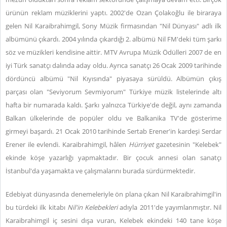
ürünün reklam müziklerini yaptı. 2002'de Ozan Çolakoğlu ile biraraya
gelen Nil Karaibrahimgil, Sony Müzik firmasından "Nil Dünyası" adlı ilk
albümünü çıkardı. 2004 yılında çıkardığı 2. albümü Nil FM'deki tüm şarkı
söz ve müzikleri kendisine aittir. MTV Avrupa Müzik Ödülleri 2007 de en
iyi Türk sanatçı dalında aday oldu. Ayrıca sanatçı 26 Ocak 2009 tarihinde
dördüncü albümü "Nil Kıyısında" piyasaya sürüldü. Albümün çıkış
parçası olan "Seviyorum Sevmiyorum" Türkiye müzik listelerinde altı
hafta bir numarada kaldı. Şarkı yalnızca Türkiye'de değil, aynı zamanda
Balkan ülkelerinde de popüler oldu ve Balkanika TV'de gösterime
girmeyi başardı. 21 Ocak 2010 tarihinde Sertab Erener'in kardeşi Serdar
Erener ile evlendi. Karaibrahimgil, hâlen
Hürriyet
gazetesinin "Kelebek"
ekinde köşe yazarlığı yapmaktadır. Bir çocuk annesi olan sanatçı
İstanbul'da yaşamakta ve çalışmalarını burada sürdürmektedir.
Edebiyat dünyasında denemeleriyle ön plana çıkan Nil Karaibrahimgil'in
bu türdeki ilk kitabı
Nil'in Kelebekleri
adıyla 2011'de yayımlanmıştır. Nil
Karaibrahimgil iç sesini dışa vuran, Kelebek ekindeki 140 tane köşe