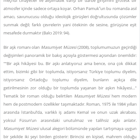
meçhul cinayetler ve alışılmadık vahşi bir darbe girişimini grotesk bir
atmosfer içinde sadece ortaya koyar. Orhan Pamuk‟un bu romanda asıl
amacı, savunucusu olduğu ideolojik görüşleri doğrultusunda çözümler
sunmak değil; farklı çevrelerin yani ötekinin de sesine, görüşüne eşit
mesafede durmaktır (Balcı 2019: 94).
Bir aşk romanı olan
Masumiyet Müzesi
(2008), toplumumuzun geçirdiği
değişimleri panoramik bir bakış açısıyla göstermesi açısından önemlidir:
"“Bir aşk hikâyesi bu. Bir aşkı anlatıyoruz ama bence, ona çok dikkat
ettim, bizimki gibi bir toplumda, istiyorsanız Türkiye toplumu diyelim,
istiyorsanız Ortadoğu toplumu diyelim, bunların açıkça dile
getirilmesinin zor olduğu bir toplumda yaşanan bir aşkın hikâyesi…"
Tematik bir roman olduğu belirtilen
Masumiyet Müzesi
hem modern
hem de postmodern özellikler taşımaktadır. Roman, 1975 ile 1984 yılları
arasında İstanbul’da, varlıklı iş adamı Kemal ve onun uzak akrabası,
yoksul Füsun’un arasındaki unutulmaz ve talihsiz aşkı anlatır.
Masumiyet Müzesi
ulusal alegori bölümünde yapılan tartışmaya uygun
bir şekilde iki şeyi birden gösterir: Birincisi en kişisel, mahrem olduğu