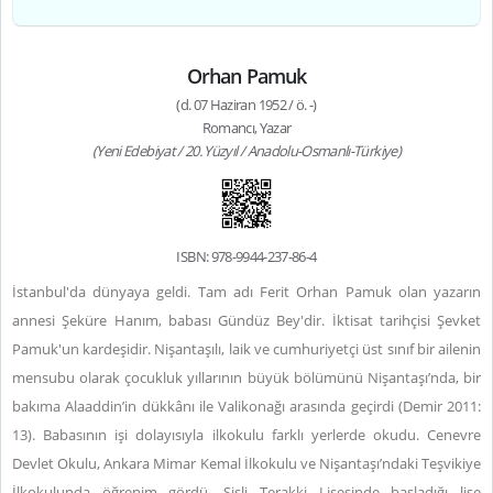
Orhan Pamuk
(d. 07 Haziran 1952 / ö. -)
Romancı, Yazar
(Yeni Edebiyat / 20. Yüzyıl / Anadolu-Osmanlı-Türkiye)
ISBN: 978-9944-237-86-4
İstanbul'da dünyaya geldi. Tam adı Ferit Orhan Pamuk olan yazarın
annesi Şeküre Hanım, babası Gündüz Bey'dir. İktisat tarihçisi Şevket
Pamuk'un kardeşidir. Nişantaşılı, laik ve cumhuriyetçi üst sınıf bir ailenin
mensubu olarak çocukluk yıllarının büyük bölümünü Nişantaşı’nda, bir
bakıma Alaaddin’in dükkânı ile Valikonağı arasında geçirdi (Demir 2011:
13). Babasının işi dolayısıyla ilkokulu farklı yerlerde okudu. Cenevre
Devlet Okulu, Ankara Mimar Kemal İlkokulu ve Nişantaşı’ndaki Teşvikiye
İlkokulunda öğrenim gördü. Şişli Terakki Lisesinde başladığı lise