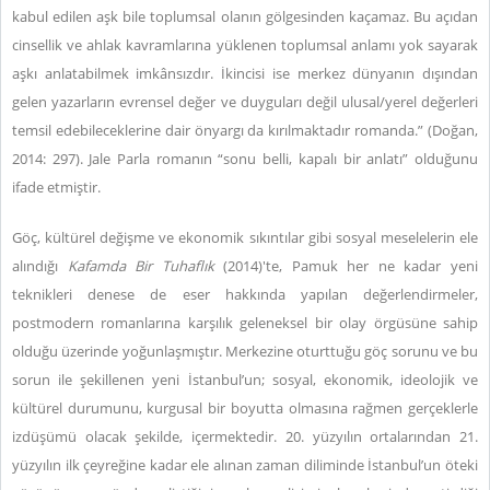
kabul edilen aşk bile toplumsal olanın gölgesinden kaçamaz. Bu açıdan
cinsellik ve ahlak kavramlarına yüklenen toplumsal anlamı yok sayarak
aşkı anlatabilmek imkânsızdır. İkincisi ise merkez dünyanın dışından
gelen yazarların evrensel değer ve duyguları değil ulusal/yerel değerleri
temsil edebileceklerine dair önyargı da kırılmaktadır romanda.” (Doğan,
2014: 297). Jale Parla romanın “sonu belli, kapalı bir anlatı” olduğunu
ifade etmiştir.
Göç, kültürel değişme ve ekonomik sıkıntılar gibi sosyal meselelerin ele
alındığı
Kafamda Bir Tuhaflık
(2014)'te, Pamuk her ne kadar yeni
teknikleri denese de eser hakkında yapılan değerlendirmeler,
postmodern romanlarına karşılık geleneksel bir olay örgüsüne sahip
olduğu üzerinde yoğunlaşmıştır. Merkezine oturttuğu göç sorunu ve bu
sorun ile şekillenen yeni İstanbul’un; sosyal, ekonomik, ideolojik ve
kültürel durumunu, kurgusal bir boyutta olmasına rağmen gerçeklerle
izdüşümü olacak şekilde, içermektedir. 20. yüzyılın ortalarından 21.
yüzyılın ilk çeyreğine kadar ele alınan zaman diliminde İstanbul’un öteki