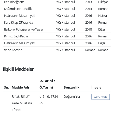
Ben Bir Ağacım
YKY / İstanbul
2013
Hikâye
Kafamda Bir Tuhaflık
YKY / İstanbul
2014
Roman
Hatıraların Masumiyeti
YKY / İstanbul
2016
Hatıra
Kara Kitap 25 Yaşında
YKY / İstanbul
2016
Roman
Balkon / Fotoğraflar ve Yazılar
YKY / İstanbul
2018
Diğer
Kırmızı Saçlı Kadın
YKY / İstanbul
2016
Roman
Hatıraların Masumiyeti
YKY / İstanbul
2016
Diğer
Veba Geceleri
YKY / İstanbul
Roman
Roman
İlişkili Maddeler
D.Tarihi /
Sn.
Madde Adı
Ö.Tarihi
Benzerlik
İncele
1
Rif'at, Rif'atî-
d. ? - ö. 1784-
Doğum Yeri
Görüntüle
zâde Mustafa
85
Efendi