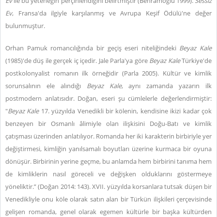
Ev
ile bu yeteneğin perçinlendiğini belirtmiştir (Behramoğlu 1999).
Sessiz
Ev
, Fransa'da ilgiyle karşılanmış ve Avrupa Keşif Ödülü'ne değer
bulunmuştur.
Orhan Pamuk romancılığında bir geçiş eseri niteliğindeki
Beyaz Kale
(1985)'de düş ile gerçek iç içedir. Jale Parla'ya göre
Beyaz Kale
Türkiye'de
postkolonyalist romanın ilk örneğidir (Parla 2005). Kültür ve kimlik
sorunsalının ele alındığı
Beyaz Kale
, aynı zamanda yazarın ilk
postmodern anlatısıdır. Doğan, eseri şu cümlelerle değerlendirmiştir:
"
Beyaz Kale
17. yüzyılda Venedikli bir kölenin, kendisine ikizi kadar çok
benzeyen bir Osmanlı âlimiyle olan ilişkisini Doğu-Batı ve kimlik
çatışması üzerinden anlatılıyor. Romanda her iki karakterin birbiriyle yer
değiştirmesi, kimliğin yanılsamalı boyutları üzerine kurmaca bir oyuna
dönüşür. Birbirinin yerine geçme, bu anlamda hem birbirini tanıma hem
de kimliklerin nasıl göreceli ve değişken olduklarını göstermeye
yöneliktir.” (Doğan 2014: 143). XVII. yüzyılda korsanlara tutsak düşen bir
Venedikliyle onu köle olarak satın alan bir Türkün ilişkileri çerçevisinde
gelişen romanda, genel olarak egemen kültürle bir başka kültürden