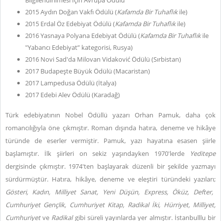
Bilgilendirilmesi İçin Avrupa Ödülü
2015 Aydın Doğan Vakfı Ödülü (
Kafamda Bir Tuhaflık
ile)
2015 Erdal Öz Edebiyat Ödülü (
Kafamda Bir Tuhaflık
ile)
2016 Yasnaya Polyana Edebiyat Ödülü (
Kafamda Bir Tuhaflık
ile
"Yabancı Edebiyat” kategorisi, Rusya)
2016 Novi Sad'da Milovan Vidaković Ödülü (Sırbistan)
2017 Budapeşte Büyük Ödülü (Macaristan)
2017 Lampedusa Ödülü (İtalya)
2017 Edebi Alev Ödülü (Karadağ)
Türk edebiyatının Nobel Ödüllü yazarı Orhan Pamuk, daha çok
romancılığıyla öne çıkmıştır. Roman dışında hatıra, deneme ve hikâye
türünde de eserler vermiştir. Pamuk, yazı hayatına esasen şiirle
başlamıştır. İlk şiirleri on sekiz yaşındayken 1970'lerde
Yeditepe
dergisinde çıkmıştır. 1974'ten başlayarak düzenli bir şekilde yazmayı
sürdürmüştür. Hatıra, hikâye, deneme ve eleştiri türündeki yazıları;
Gösteri, Kadın, Milliyet Sanat, Yeni Düşün, Express, Öküz, Defter,
Cumhuriyet Gençlik, Cumhuriyet Kitap, Radikal İki, Hürriyet, Milliyet,
Cumhuriyet
ve
Radikal
gibi süreli yayınlarda yer almıştır. İstanbulllu bir