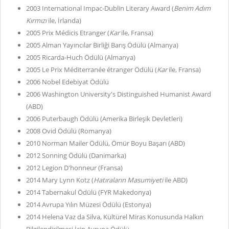
2003 International Impac-Dublin Literary Award (
Benim Adım
Kırmızı
ile, İrlanda)
2005 Prix Médicis Etranger (
Kar
ile, Fransa)
2005 Alman Yayıncılar Birliği Barış Ödülü (Almanya)
2005 Ricarda-Huch Ödülü (Almanya)
2005 Le Prix Méditerranée étranger Ödülü (
Kar
ile, Fransa)
2006 Nobel Edebiyat Ödülü
2006 Washington University's Distinguished Humanist Award
(ABD)
2006 Puterbaugh Ödülü (Amerika Birleşik Devletleri)
2008 Ovid Ödülü (Romanya)
2010 Norman Mailer Ödülü, Ömür Boyu Başarı (ABD)
2012 Sonning Ödülü (Danimarka)
2012 Legion D'honneur (Fransa)
2014 Mary Lynn Kotz (
Hatıraların Masumiyeti
ile ABD)
2014 Tabernakul Ödülü (FYR Makedonya)
2014 Avrupa Yılın Müzesi Ödülü (Estonya)
2014 Helena Vaz da Silva, Kültürel Miras Konusunda Halkın