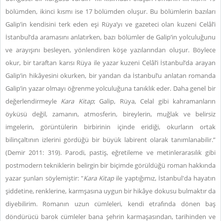
bölümden, ikinci kısmı ise 17 bölümden oluşur. Bu bölümlerin bazıları
Galip’in kendisini terk eden eşi Rüya’yı ve gazeteci olan kuzeni Celâl’i
İstanbul’da aramasını anlatırken, bazı bölümler de Galip’in yolculuğunu
ve arayışını besleyen, yönlendiren köşe yazılarından oluşur. Böylece
okur, bir taraftan karısı Rüya ile yazar kuzeni Celâl’i İstanbul’da arayan
Galip’in hikâyesini okurken, bir yandan da İstanbul’u anlatan romanda
Galip’in yazar olmayı öğrenme yolculuğuna tanıklık eder. Daha genel bir
değerlendirmeyle
Kara Kitap
; Galip, Rüya, Celal gibi kahramanların
öyküsü değil, zamanın, atmosferin, bireylerin, muğlak ve belirsiz
imgelerin, görüntülerin birbirinin içinde eridiği, okurların ortak
bilinçaltının izlerini gördüğü bir büyük labirent olarak tanımlanabilir.”
(Demir 2011: 319). Parodi, pastiş, eğretileme ve metinlerarasılık gibi
postmodern tekniklerin belirgin bir biçimde görüldüğü roman hakkında
yazar şunları söylemiştir: "
Kara Kitap
ile yaptığımız, İstanbul'da hayatın
şiddetine, renklerine, karmşasına uygun bir hikâye dokusu bulmaktır da
diyebilirim. Romanın uzun cümleleri, kendi etrafında dönen baş
döndürücü barok cümleler bana şehrin karmaşasından, tarihinden ve