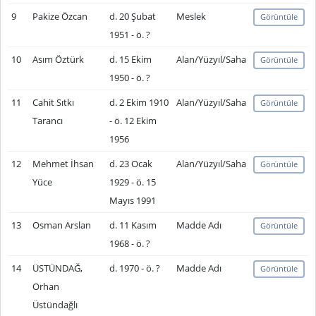
9
Pakize Özcan
d. 20 Şubat
Meslek
Görüntüle
1951 - ö. ?
10
Asım Öztürk
d. 15 Ekim
Alan/Yüzyıl/Saha
Görüntüle
1950 - ö. ?
11
Cahit Sıtkı
d. 2 Ekim 1910
Alan/Yüzyıl/Saha
Görüntüle
Tarancı
- ö. 12 Ekim
1956
12
Mehmet İhsan
d. 23 Ocak
Alan/Yüzyıl/Saha
Görüntüle
Yüce
1929 - ö. 15
Mayıs 1991
13
Osman Arslan
d. 11 Kasım
Madde Adı
Görüntüle
1968 - ö. ?
14
ÜSTÜNDAĞ,
d. 1970 - ö. ?
Madde Adı
Görüntüle
Orhan
Üstündağlı