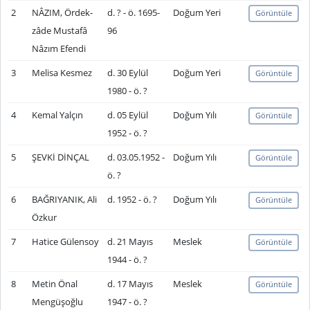
2
NÂZIM, Ördek-
d. ? - ö. 1695-
Doğum Yeri
Görüntüle
zâde Mustafâ
96
Nâzım Efendi
3
Melisa Kesmez
d. 30 Eylül
Doğum Yeri
Görüntüle
1980 - ö. ?
4
Kemal Yalçın
d. 05 Eylül
Doğum Yılı
Görüntüle
1952 - ö. ?
5
ŞEVKİ DİNÇAL
d. 03.05.1952 -
Doğum Yılı
Görüntüle
ö. ?
6
BAĞRIYANIK, Ali
d. 1952 - ö. ?
Doğum Yılı
Görüntüle
Özkur
7
Hatice Gülensoy
d. 21 Mayıs
Meslek
Görüntüle
1944 - ö. ?
8
Metin Önal
d. 17 Mayıs
Meslek
Görüntüle
Mengüşoğlu
1947 - ö. ?