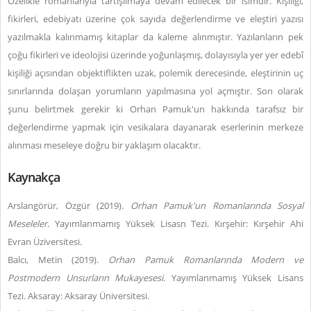
Özelikle romanlarıyla tartışılmaya devam edilecek bir isimdir. Kişiliği,
fikirleri, edebiyatı üzerine çok sayıda değerlendirme ve eleştiri yazısı
yazılmakla kalınmamış kitaplar da kaleme alınmıştır. Yazılanların pek
çoğu fikirleri ve ideolojisi üzerinde yoğunlaşmış, dolayısıyla yer yer edebî
kişiliği açısından objektiflikten uzak, polemik derecesinde, eleştirinin uç
sınırlarında dolaşan yorumların yapılmasına yol açmıştır. Son olarak
şunu belirtmek gerekir ki Orhan Pamuk'un hakkında tarafsız bir
değerlendirme yapmak için vesikalara dayanarak eserlerinin merkeze
alınması meseleye doğru bir yaklaşım olacaktır.
Kaynakça
Arslangörür, Özgür (2019).
Orhan Pamuk'un Romanlarında Sosyal
Meseleler
. Yayımlanmamış Yüksek Lisasn Tezi. Kırşehir: Kırşehir Ahi
Evran Üziversitesi.
Balcı, Metin (2019).
Orhan Pamuk Romanlarında Modern ve
Postmodern Unsurların Mukayesesi.
Yayımlanmamış Yüksek Lisans
Tezi. Aksaray: Aksaray Üniversitesi.