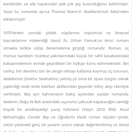
kendinden ve aile hayatından pek çok şey bulunduğunu belirtmiştir.
Yazar bu romanda ayrıca Thomas Mann'ın
Buddenbrook Ailesi
'nden
etkilenmiştir.
1970'lerden sonraki şiddet olaylarının toplumsal ve bireysel
kaynaklarının irdelendiği
Sessiz Ev
, Orhan Pamuk'un ikinci romanı
olmakla birlkte üslûp denemelerine giriştiği romanıdır. Roman, üç
mutsuz kardeşin İstanbul yakınlarındaki küçük bir sahil kasabasındaki
babaannelerinin evinde geçirdikleri bir haftayı konu edinmektedir. Biri
tarihçi, biri devrimci biri de zengin olmayı kafasına koymuş üç torunun,
dedelerinin (Doktor Selahattin), yetmiş yıl önce bir siyasi sürgün olarak
yaptırdığı evde evde kalırken akıllarından geçenler bilinç akışı tekniiyle
verilmiştir. Beş ayrı kahramanın bakış açısından yazılan romanda,
dedenin, Doğu ile Batı arasındaki uçurumu çabucak kapatacağını sandığı
büyük bir ansiklopediyi yazışı hatırlanır (Yalçın 2010: 850). Ataol
Behramoğlu,
Cevdet Bey ve Oğulları
’nı klasik roman ölçüleri içinde,
üstün yetenekli genç bir yazarın ürünü olarak değerlendirmiş ve
Sessiz