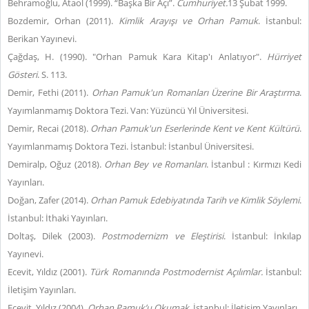
Behramoğlu, Ataol (1999). “Başka Bir Açı”.
Cumhuriyet.
13 Şubat 1999.
Bozdemir, Orhan (2011).
Kimlik Arayışı ve Orhan Pamuk
. İstanbul:
Berikan Yayınevi.
Çağdaş, H. (1990). "Orhan Pamuk Kara Kitap'ı Anlatıyor".
Hürriyet
Gösteri
. S. 113.
Demir, Fethi (2011).
Orhan Pamuk'un Romanları Üzerine Bir Araştırma
.
Yayımlanmamış Doktora Tezi. Van: Yüzüncü Yıl Üniversitesi.
Demir, Recai (2018).
Orhan Pamuk'un Eserlerinde Kent ve Kent Kültürü
.
Yayımlanmamış Doktora Tezi. İstanbul: İstanbul Üniversitesi.
Demiralp, Oğuz (2018).
Orhan Bey ve Romanları
. İstanbul : Kırmızı Kedi
Yayınları.
Doğan, Zafer (2014).
Orhan Pamuk Edebiyatında Tarih ve Kimlik Söylemi
.
İstanbul: İthaki Yayınları.
Doltaş, Dilek (2003).
Postmodernizm ve Eleştirisi
. İstanbul: İnkılap
Yayınevi.
Ecevit, Yıldız (2001).
Türk Romanında Postmodernist Açılımlar.
İstanbul:
İletişim Yayınları.
Ecevit, Yıldız (2004).
Orhan Pamuk’u Okumak
. İstanbul: İletişim Yayınları.