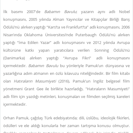
İlk basımı 2007'de
Babamın Bavulu
; yazarın aynı adlı Nobel
konuşmasını, 2005 yılında Alman Yayıncılar ve Kitapçılar Birliği Barış
Ödülü’nü alırken yaptığı “Kars’ta ve Frankfurt’ta” adlı konuşmasını, 2006
Nisan’ında Oklahoma Üniversitesi’nde Puterbaugh Ödülü’nü alırken
yaptığı “İma Edilen Yazar” adlı konuşmasını ve 2012 yılında Avrupa
kültürüne katkı yapan yaratıcılara verilen Sonning Ödülü’nü
(Danimarka) alırken yaptığı “Avrupa Fikri” adlı konuşmasını
içermektedir.
Babamın Bavulu
bu yönleriyle Pamuk’un dünyasına ve
yazarlığına adım atmanın en özlü kılavuzu niteliğindedir. Bir film kitabı
olan
Hatıraların Masumiyeti
(2016), Pamuk’un İngiliz belgesel film
yönetmeni Grant Gee ile birlikte hazırladığı, "Hatıraların Masumiyeti"
adlı film için yazdığı metinleri, konuşmaları ve filmden seçilmiş kareleri
içermektedir.
Orhan Pamuk, çağdaş Türk edebiyatında; dili, üslûbu, ideolojik fikirleri,
ödülleri ve ele aldığı konularla her zaman tartışma konusu olmuştur.