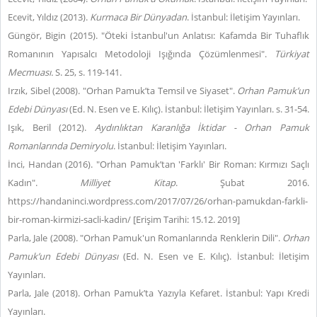
Ecevit, Yıldız (2013).
Kurmaca Bir Dünyadan
. İstanbul: İletişim Yayınları.
Güngör, Bigin (2015). "Öteki İstanbul'un Anlatısı: Kafamda Bir Tuhaflık
Romanının Yapısalcı Metodoloji Işığında Çözümlenmesi".
Türkiyat
Mecmuası.
S.
25, s. 119-141.
Irzık, Sibel (2008). "Orhan Pamuk’ta Temsil ve Siyaset".
Orhan Pamuk’un
Edebi Dünyası
(Ed. N. Esen ve E. Kılıç). İstanbul: İletişim Yayınları. s. 31-54.
Işık, Beril (2012).
Aydınlıktan Karanlığa İktidar - Orhan Pamuk
Romanlarında Demiryolu
. İstanbul: İletişim Yayınları.
İnci, Handan (2016). "Orhan Pamuk’tan 'Farklı' Bir Roman: Kırmızı Saçlı
Kadın".
Milliyet Kitap
. Şubat 2016.
https://handaninci.wordpress.com/2017/07/26/orhan-pamukdan-farkli-
bir-roman-kirmizi-sacli-kadin/ [Erişim Tarihi: 15.12. 2019]
Parla, Jale (2008). "Orhan Pamuk'un Romanlarında Renklerin Dili".
Orhan
Pamuk’un Edebi Dünyası
(Ed. N. Esen ve E. Kılıç). İstanbul: İletişim
Yayınları.
Parla, Jale (2018). Orhan Pamuk’ta Yazıyla Kefaret. İstanbul: Yapı Kredi
Yayınları.