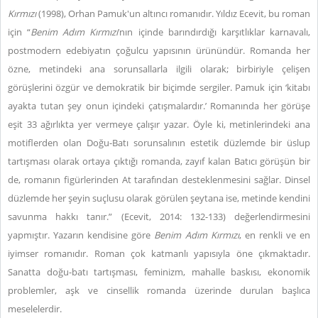
Kırmızı
(1998), Orhan Pamuk'un altıncı romanıdır. Yıldız Ecevit, bu roman
için “
Benim Adım Kırmızı
’nın içinde barındırdığı karşıtlıklar karnavalı,
postmodern edebiyatın çoğulcu yapısının ürünündür. Romanda her
özne, metindeki ana sorunsallarla ilgili olarak; birbiriyle çelişen
görüşlerini özgür ve demokratik bir biçimde sergiler. Pamuk için ‘kitabı
ayakta tutan şey onun içindeki çatışmalardır.’ Romanında her görüşe
eşit 33 ağırlıkta yer vermeye çalışır yazar. Öyle ki, metinlerindeki ana
motiflerden olan Doğu-Batı sorunsalının estetik düzlemde bir üslup
tartışması olarak ortaya çıktığı romanda, zayıf kalan Batıcı görüşün bir
de, romanın figürlerinden At tarafından desteklenmesini sağlar. Dinsel
düzlemde her şeyin suçlusu olarak görülen şeytana ise, metinde kendini
savunma hakkı tanır.” (Ecevit, 2014: 132-133) değerlendirmesini
yapmıştır. Yazarın kendisine göre
Benim Adım Kırmızı
, en renkli ve en
iyimser romanıdır. Roman çok katmanlı yapısıyla öne çıkmaktadır.
Sanatta doğu-batı tartışması, feminizm, mahalle baskısı, ekonomik
problemler, aşk ve cinsellik romanda üzerinde durulan başlıca
meselelerdir.