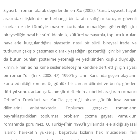
Siyasi bir roman olarak değerlendirilen
Kar
(2002), "Sanat, siyaset, hayat
arasındaki ilişkilerde ne herhangi bir tarafın saflığını koruyan güvenli
sınırlar ne de tümüyle masum kurbanlar olmadığını gösterdiği için;
bireyselliğin nasıl bir sürü ideolojik, kültürel varsayımla, topluca kurulan
hayallerle kurgulandığını, siyasetin nasıl bir sürü bireysel irade ve
tutkunun çakışıp çatışması olarak yaşadığını gösterdiği için; bir yandan
da bütün bunları gösterme yeteneği ve yetkisinden kuşku duyduğu,
kimin, kimin adına kime seslenebileceğini kendine dert ettiği için siyasi
bir roman.”dır (Irzık 2008: 47). 1990‟lı yılların Kars'ında geçen olayların
konu edinildiği roman, üç günlük bir zaman dilimini ve bu üç günden
dört yıl sonra, arkadaşı Ka'nın şiir defterinin akıbetini araştıran romancı
Orhan‟ın Frankfurt ve Kars‟ta geçirdiği birkaç günlük kısa zaman
dilimlerini anlatmaktadır. Toplumcu gerçekçi romanların
bayraklaştırdıkları toplumsal problemi çözme gayesi, Pamuk'un
romanında görülmez. O, Türkiye‟nin 1990‟lı yıllarında ele aldığı siyasal
İslamcı hareketin yükselişi, başörtülü kızların hak mücadelesi, faili