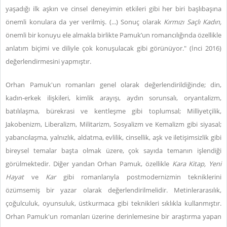
yaşadığı ilk aşkın ve cinsel deneyimin etkileri gibi her biri başlıbaşına
önemli konulara da yer verilmiş. (...) Sonuç olarak
Kırmızı Saçlı Kadın,
önemli bir konuyu ele almakla birlikte Pamuk’un romancılığında özellikle
anlatım biçimi ve diliyle çok konuşulacak gibi görünüyor." (İnci 2016)
değerlendirmesini yapmıştır.
Orhan Pamuk'un romanları genel olarak değerlendirildiğinde; din,
kadın-erkek ilişkileri, kimlik arayışı, aydın sorunsalı, oryantalizm,
batılılaşma, bürekrasi ve kentleşme gibi toplumsal; Milliyetçilik,
Jakobenizm, Liberalizm, Militarizm, Sosyalizm ve Kemalizm gibi siyasal;
yabancılaşma, yalnızlık, aldatma, evlilik, cinsellik, aşk ve iletişimsizlik gibi
bireysel temalar başta olmak üzere, çok sayıda temanın işlendiği
görülmektedir. Diğer yandan Orhan Pamuk, özellikle
Kara Kitap, Yeni
Hayat
ve
Kar
gibi romanlarıyla postmodernizmin tekniklerini
özümsemiş bir yazar olarak değerlendirilmelidir. Metinlerarasılık,
çoğulculuk, oyunsuluk, üstkurmaca gibi teknikleri sıklıkla kullanmıştır.
Orhan Pamuk'un romanları üzerine derinlemesine bir araştırma yapan