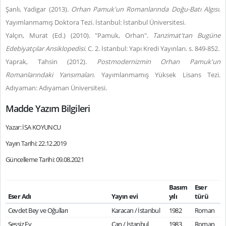
Şanlı, Yadigar (2013).
Orhan Pamuk'un Romanlarında Doğu-Batı Algısı
.
Yayımlanmamış Doktora Tezi. İstanbul: İstanbul Üniversitesi.
Yalçın, Murat (Ed.) (2010). "Pamuk, Orhan".
Tanzimat'tan Bugüne
Edebiyatçılar Ansiklopedisi
. C. 2. İstanbul: Yapı Kredi Yayınları. s. 849-852.
Yaprak, Tahsin (2012).
Postmodernizmin Orhan Pamuk'un
Romanlarındaki Yansımaları
. Yayımlanmamış Yüksek Lisans Tezi.
Adıyaman: Adıyaman Üniversitesi.
Madde Yazım Bilgileri
Yazar: İSA KOYUNCU
Yayın Tarihi: 22.12.2019
Güncelleme Tarihi: 09.08.2021
Basım
Eser
Eser Adı
Yayın evi
yılı
türü
Cevdet Bey ve Oğulları
Karacan / İstanbul
1982
Roman
Sessiz Ev
Can / İstanbul
1983
Roman