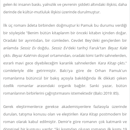
gelen iki insanın baskı, yalnızlık ve çevrenin şiddeti altındaki ilişkisi, daha
derinde de kültür-mutluluk ilişkisi üzerinde durulmuştur.
İlk üç romanı âdeta birbinden doğmuştur ki Pamuk bu durumu verdiği
bir söyleşide "Benim bütün kitaplarım bir önceki kitabın içinden doğar.
Oradaki bir ayrıntıdan, bir cümleden. Cevdet Bey'deki gençlerden bir
anlamda
Sessiz Ev
doğdu.
Sessiz Ev
'deki tarihçi Faruk'tan
Beyaz Kale
çıktı.
Beyaz Kale
'nin düşsel ortamından, oradaki kimi tarihi sahnelerden,
esrarlı mavi gece diyebileceğim karanlık sahnelerden
Kara Kitap
çıktı."
cümleleriyle dile getrirmiştir. Balcı'ya göre de Orhan Pamuk'un
romanlarına bütüncül bir bakış açısıyla bakıldığında ilk dikkati çeken
özellik romanlar arasındaki organik bağdır. Sanki yazar, bütün
romanlarının birbirlerini çağrıştırmasını istemektedir (Balcı 2019: 85).
Gerek eleştirmenlerce gerekse akademisyenlere fazlasıyla üzerinde
durulan, tatışma konusu olan ve eleştirilen
Kara Kitap
postmodern bir
roman olarak kabul edilmiştir. Demir'e göre romanın çok katmanlı ve
döngüsel bir kurgusu vardır: "İki kısımdan oluşan romanın ilk kısmı 19