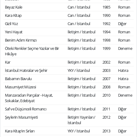
Beyaz Kale
Can / İstanbul
1985
Roman
Kara Kitap
Can / İstanbul
1990
Roman
Gizli Yüz
Can / İstanbul
1992
Diğer
Yeni Hayat
İletişim / İstanbul
1994
Roman
Benim Adım Kırmızı
İletişim / İstanbul
1998
Roman
Öteki Renkler Seçme Yazılar ve Bir
İletişim / İstanbul
1999
Deneme
Hikâye
Kar
İletişim / İstanbul
2002
Roman
İstanbul: Hatıralar ve Şehir
YKY / İstanbul
2003
Hatıra
Babamın Bavulu
İletişim / İstanbul
2007
Hatıra
Masumiyet Müzesi
İletişim / İstanbul
2008
Roman
Manzaradan Parçalar - Hayat,
İletişim / İstanbul
2010
Deneme
Sokaklar, Edebiyat
Saf ve Düşünceli Romancı
İletişim / İstanbul
2011
Diğer
Şeylerin Masumiyeti
İletişim Yayınları /
2012
Diğer
İstanbul
Kara Kitap’ın Sırları
YKY / İstanbul
2013
Diğer