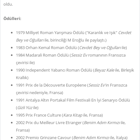
oldu.
Ödülleri:
1979 Milliyet Roman Yarışması Ödülü ("Karanlık ve Işık"
Cevdet
Bey ve Oğulları
ile, birinciliği M Eroğlu ile paylaştı.)
1983 Orhan Kemal Roman Ödülü (
Cevdet Bey ve Oğulları
ile)
1984 Madarali Roman Ödülü (
Sessiz Ev
romanının Fransızca
çevirisi ile)
1990 Independent Yabancı Roman Ödülü (
Beyaz Kale
ile, Birleşik
Krallık)
1991 Prix de la Découverte Européene (
Sessiz Ev
'in Fransızca
çevirisi nedeniyle, Fransa)
1991 Antalya Altın Portakal Film Festivali En İyi Senaryo Ödülü
(
Gizli Yüz
ile)
1995 Prix France Culture (
Kara Kitap
ile, Fransa)
2002 Prix du Meilleur Livre Etranger (
Benim Adım Kırmızı
ile,
Fransa)
2002 Premio Grinzane Cavour (
Benim Adım Kırmızı
ile, İtalya)