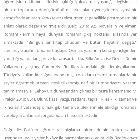
öğrencisinin kitabın etkisiyle çıktığı yolcularda yaşadığı değişim ile
birlikte toplumun dönüşümünü de arka plana yerleştirilmiş siyasi bir
atmosferde anlatan
Yeni Hayat'
ı eleştirmenler genellikle postmodern bir
anlatı olarak değerlendirmişlerdir (Balcı 2019: 92). Novalis'in ve Alman
Romantikleri'nin hayal dünyası romanın çıkış noktaları arasında yer
almaktadır. "Bir gün bir kitap okudum ve bütün hayatım değişti."
cümlesiyle açılan romanın başkişisi Osman, yazarının kendi gençliğinden
yarattığı yalnız, kırılgan ve karamsar bir tip, Rıfkı Amca ise Devlet Demir
Yollarında çalışmış, Cumhuriyet'in ilk yıllarındaki gibi demiryollarının
Türkiye'yi kalkındıracağına inandırmış, çocuklara resimli romanlarda bir
şeyler öğretmek isteyen, nesli tükenmiş, naif bir Cumhuriyetçi, yazarın
tanımlamasıyla "Çehov'un dünyasından çıkmış bir taşra kahramanıdır."
(Yalçın 2010: 851). Ölüm, kaza, yazgı, rastlantı, taşralılık, eziklik, zaman ve
ikinci sınıf vatandaş olmak gibi tema ve izleklerin ele alındığı romanda
varoluşun anlamsal sorgulamaları hissedilmektedir.
Doğu ile Batı'nın görme ve algılama biçimlerininin resim sanatı
üzerinden -polisiye bir hikâye ile harmanlanarak- anlatıldığı
Benim Adım