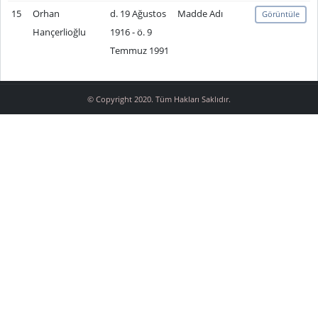
15
Orhan
d. 19 Ağustos
Madde Adı
Görüntüle
Hançerlioğlu
1916 - ö. 9
Temmuz 1991
© Copyright 2020. Tüm Hakları Saklıdır.