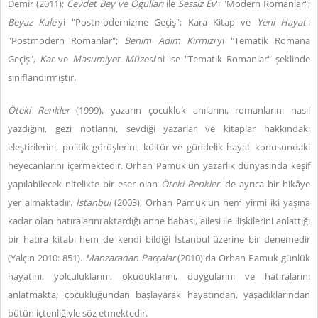
Demir (2011);
Cevdet Bey ve Oğulları
ile
Sessiz Ev
'i "Modern Romanlar";
Beyaz Kale
'yi "Postmodernizme Geçiş"; Kara Kitap ve
Yeni Hayat
'ı
"Postmodern Romanlar";
Benim Adım Kırmızı
'yı "Tematik Romana
Geçiş",
Kar
ve
Masumiyet Müzesi
'ni ise "Tematik Romanlar" şeklinde
sınıflandırmıştır.
Öteki Renkler
(1999), yazarın çocukluk anılarını, romanlarını nasıl
yazdığını, gezi notlarını, sevdiği yazarlar ve kitaplar hakkındaki
eleştirilerini, politik görüşlerini, kültür ve gündelik hayat konusundaki
heyecanlarını içermektedir. Orhan Pamuk'un yazarlık dünyasında keşif
yapılabilecek nitelikte bir eser olan
Öteki Renkler
'de ayrıca bir hikâye
yer almaktadır.
İstanbul
(2003), Orhan Pamuk'un hem yirmi iki yaşına
kadar olan hatıralarını aktardığı anne babası, ailesi ile ilişkilerini anlattığı
bir hatıra kitabı hem de kendi bildiği İstanbul üzerine bir denemedir
(Yalçın 2010: 851).
Manzaradan Parçalar
(2010)'da Orhan Pamuk günlük
hayatını, yolculuklarını, okuduklarını, duygularını ve hatıralarını
anlatmakta; çocukluğundan başlayarak hayatından, yaşadıklarından
bütün içtenliğiyle söz etmektedir.