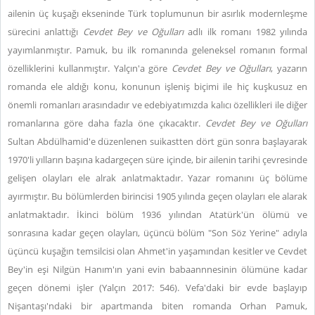
ailenin üç kuşağı ekseninde Türk toplumunun bir asırlık modernleşme
sürecini anlattığı
Cevdet Bey ve Oğulları
adlı ilk romanı 1982 yılında
yayımlanmıştır. Pamuk, bu ilk romanında geleneksel romanın formal
özelliklerini kullanmıştır. Yalçın'a göre
Cevdet Bey ve Oğulları
, yazarın
romanda ele aldığı konu, konunun işleniş biçimi ile hiç kuşkusuz en
önemli romanları arasındadır ve edebiyatımızda kalıcı özellikleri ile diğer
romanlarına göre daha fazla öne çıkacaktır.
Cevdet Bey ve Oğulları
Sultan Abdülhamid'e düzenlenen suikastten dört gün sonra başlayarak
1970'li yılların başına kadargeçen süre içinde, bir ailenin tarihi çevresinde
gelişen olayları ele alrak anlatmaktadır. Yazar romanını üç bölüme
ayırmıştır. Bu bölümlerden birincisi 1905 yılında geçen olayları ele alarak
anlatmaktadır. İkinci bölüm 1936 yılından Atatürk'ün ölümü ve
sonrasına kadar geçen olayları, üçüncü bölüm "Son Söz Yerine" adıyla
üçüncü kuşağın temsilcisi olan Ahmet'in yaşamından kesitler ve Cevdet
Bey'in eşi Nilgün Hanım'ın yani evin babaannnesinin ölümüne kadar
geçen dönemi işler (Yalçın 2017: 546). Vefa'daki bir evde başlayıp
Nişantaşı'ndaki bir apartmanda biten romanda Orhan Pamuk,