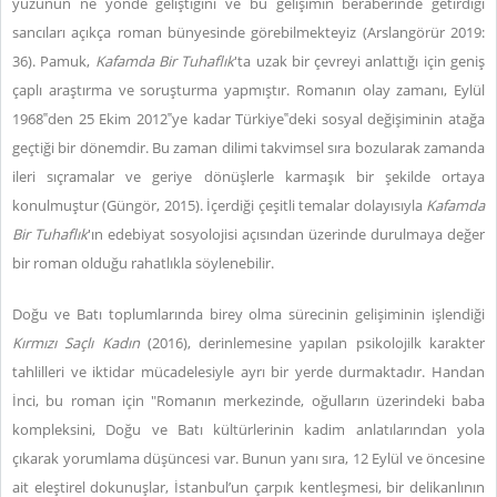
yüzünün ne yönde geliştiğini ve bu gelişimin beraberinde getirdiği
sancıları açıkça roman bünyesinde görebilmekteyiz (Arslangörür 2019:
36). Pamuk,
Kafamda Bir Tuhaflık
'ta uzak bir çevreyi anlattığı için geniş
çaplı araştırma ve soruşturma yapmıştır. Romanın olay zamanı, Eylül
1968‟den 25 Ekim 2012‟ye kadar Türkiye‟deki sosyal değişiminin atağa
geçtiği bir dönemdir. Bu zaman dilimi takvimsel sıra bozularak zamanda
ileri sıçramalar ve geriye dönüşlerle karmaşık bir şekilde ortaya
konulmuştur (Güngör, 2015). İçerdiği çeşitli temalar dolayısıyla
Kafamda
Bir Tuhaflık
'ın edebiyat sosyolojisi açısından üzerinde durulmaya değer
bir roman olduğu rahatlıkla söylenebilir.
Doğu ve Batı toplumlarında birey olma sürecinin gelişiminin işlendiği
Kırmızı Saçlı Kadın
(2016), derinlemesine yapılan psikolojilk karakter
tahlilleri ve iktidar mücadelesiyle ayrı bir yerde durmaktadır. Handan
İnci, bu roman için "Romanın merkezinde, oğulların üzerindeki baba
kompleksini, Doğu ve Batı kültürlerinin kadim anlatılarından yola
çıkarak yorumlama düşüncesi var. Bunun yanı sıra, 12 Eylül ve öncesine
ait eleştirel dokunuşlar, İstanbul’un çarpık kentleşmesi, bir delikanlının