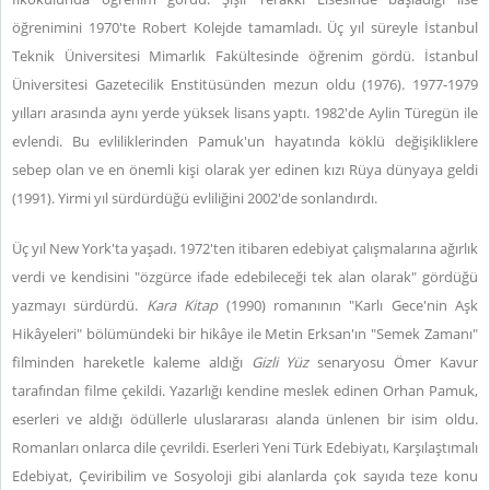
öğrenimini 1970'te Robert Kolejde tamamladı. Üç yıl süreyle İstanbul
Teknik Üniversitesi Mimarlık Fakültesinde öğrenim gördü. İstanbul
Üniversitesi Gazetecilik Enstitüsünden mezun oldu (1976). 1977-1979
yılları arasında aynı yerde yüksek lisans yaptı. 1982'de Aylin Türegün ile
evlendi. Bu evliliklerinden Pamuk'un hayatında köklü değişikliklere
sebep olan ve en önemli kişi olarak yer edinen kızı Rüya dünyaya geldi
(1991). Yirmi yıl sürdürdüğü evliliğini 2002'de sonlandırdı.
Üç yıl New York'ta yaşadı. 1972'ten itibaren edebiyat çalışmalarına ağırlık
verdi ve kendisini "özgürce ifade edebileceği tek alan olarak" gördüğü
yazmayı sürdürdü.
Kara Kitap
(1990) romanının "Karlı Gece'nin Aşk
Hikâyeleri" bölümündeki bir hikâye ile Metin Erksan'ın "Semek Zamanı"
filminden hareketle kaleme aldığı
Gizli Yüz
senaryosu Ömer Kavur
tarafından filme çekildi. Yazarlığı kendine meslek edinen Orhan Pamuk,
eserleri ve aldığı ödüllerle uluslararası alanda ünlenen bir isim oldu.
Romanları onlarca dile çevrildi. Eserleri Yeni Türk Edebiyatı, Karşılaştımalı
Edebiyat, Çeviribilim ve Sosyoloji gibi alanlarda çok sayıda teze konu