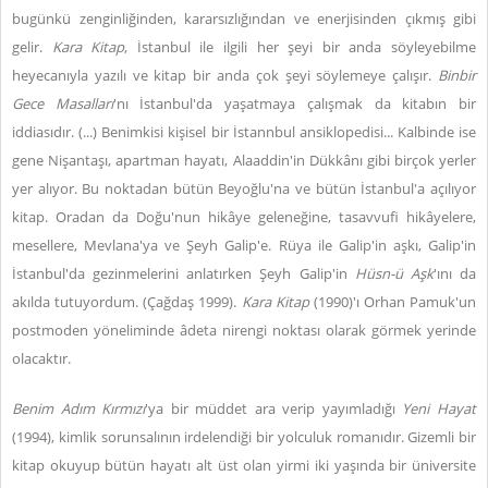
bugünkü zenginliğinden, kararsızlığından ve enerjisinden çıkmış gibi
gelir.
Kara Kitap
, İstanbul ile ilgili her şeyi bir anda söyleyebilme
heyecanıyla yazılı ve kitap bir anda çok şeyi söylemeye çalışır.
Binbir
Gece Masalları
'nı İstanbul'da yaşatmaya çalışmak da kitabın bir
iddiasıdır. (...) Benimkisi kişisel bir İstannbul ansiklopedisi... Kalbinde ise
gene Nişantaşı, apartman hayatı, Alaaddin'in Dükkânı gibi birçok yerler
yer alıyor. Bu noktadan bütün Beyoğlu'na ve bütün İstanbul'a açılıyor
kitap. Oradan da Doğu'nun hikâye geleneğine, tasavvufi hikâyelere,
mesellere, Mevlana'ya ve Şeyh Galip'e. Rüya ile Galip'in aşkı, Galip'in
İstanbul'da gezinmelerini anlatırken Şeyh Galip'in
Hüsn-ü Aşk
'ını da
akılda tutuyordum. (Çağdaş 1999).
Kara Kitap
(1990)'ı Orhan Pamuk'un
postmoden yöneliminde âdeta nirengi noktası olarak görmek yerinde
olacaktır.
Benim Adım Kırmızı
'ya bir müddet ara verip yayımladığı
Yeni Hayat
(1994), kimlik sorunsalının irdelendiği bir yolculuk romanıdır. Gizemli bir
kitap okuyup bütün hayatı alt üst olan yirmi iki yaşında bir üniversite