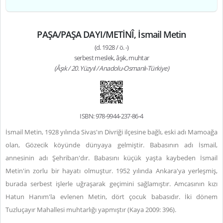
PAŞA/PAŞA DAYI/METİNÎ, İsmail Metin
(d. 1928 / ö. -)
serbest meslek, âşık, muhtar
(Âşık / 20. Yüzyıl / Anadolu-Osmanlı-Türkiye)
ISBN: 978-9944-237-86-4
İsmail Metin, 1928 yılında Sivas'ın Divriği ilçesine bağlı, eski adı Mamoağa
olan, Gözecik köyünde dünyaya gelmiştir. Babasının adı İsmail,
annesinin adı Şehriban'dır. Babasını küçük yaşta kaybeden İsmail
Metin'in zorlu bir hayatı olmuştur. 1952 yılında Ankara'ya yerleşmiş,
burada serbest işlerle uğraşarak geçimini sağlamıştır. Amcasının kızı
Hatun Hanım'la evlenen Metin, dört çocuk babasıdır. İki dönem
Tuzluçayır Mahallesi muhtarlığı yapmıştır (Kaya 2009: 396).