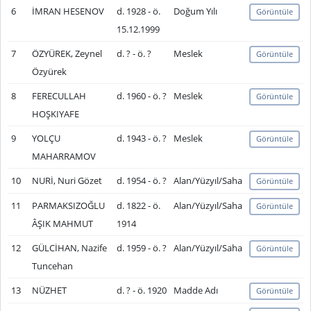
6
İMRAN HESENOV
d. 1928 - ö.
Doğum Yılı
Görüntüle
15.12.1999
7
ÖZYÜREK, Zeynel
d. ? - ö. ?
Meslek
Görüntüle
Özyürek
8
FERECULLAH
d. 1960 - ö. ?
Meslek
Görüntüle
HOŞKIYAFE
9
YOLÇU
d. 1943 - ö. ?
Meslek
Görüntüle
MAHARRAMOV
10
NURİ, Nuri Gözet
d. 1954 - ö. ?
Alan/Yüzyıl/Saha
Görüntüle
11
PARMAKSIZOĞLU
d. 1822 - ö.
Alan/Yüzyıl/Saha
Görüntüle
ÂŞIK MAHMUT
1914
12
GÜLCİHAN, Nazife
d. 1959 - ö. ?
Alan/Yüzyıl/Saha
Görüntüle
Tuncehan
13
NÜZHET
d. ? - ö. 1920
Madde Adı
Görüntüle