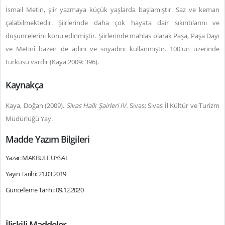
İsmail Metin, şiir yazmaya küçük yaşlarda başlamıştır. Saz ve keman
çalabilmektedir. Şiirlerinde daha çok hayata dair sıkıntılarını ve
düşüncelerini konu edinmiştir. Şiirlerinde mahlas olarak Paşa, Paşa Dayı
ve Metinî bazen de adını ve soyadını kullanmıştır. 100'ün üzerinde
türküsü vardır (Kaya 2009: 396).
Kaynakça
Kaya, Doğan (2009).
Sivas Halk Şairleri IV.
Sivas: Sivas İl Kültür ve Turizm
Müdürlüğü Yay.
Madde Yazım Bilgileri
Yazar: MAKBULE UYSAL
Yayın Tarihi: 21.03.2019
Güncelleme Tarihi: 09.12.2020
İlişkili Maddeler