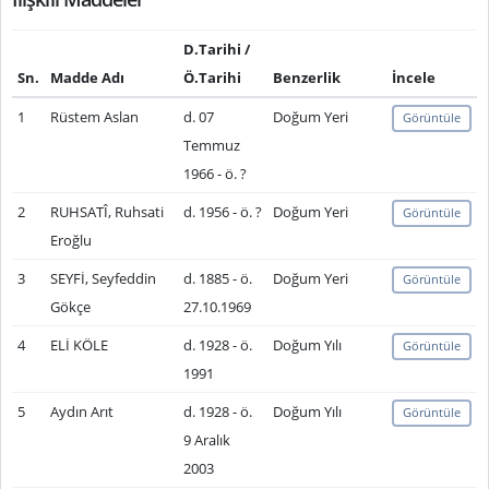
D.Tarihi /
Sn.
Madde Adı
Ö.Tarihi
Benzerlik
İncele
1
Rüstem Aslan
d. 07
Doğum Yeri
Görüntüle
Temmuz
1966 - ö. ?
2
RUHSATÎ, Ruhsati
d. 1956 - ö. ?
Doğum Yeri
Görüntüle
Eroğlu
3
SEYFİ, Seyfeddin
d. 1885 - ö.
Doğum Yeri
Görüntüle
Gökçe
27.10.1969
4
ELİ KÖLE
d. 1928 - ö.
Doğum Yılı
Görüntüle
1991
5
Aydın Arıt
d. 1928 - ö.
Doğum Yılı
Görüntüle
9 Aralık
2003