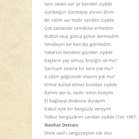
Seni seven var iyi benden ziyâde
Günbegün durmayıp alırsın âhım
Bir zâlim var mıdır senden ziyâde
Çok zamandır cemâline ermedim
Bülbül olup gonca gülün dermedim
Sendleyin bir hercâyi görmedim
Yakarsın bendeni günden ziyâde
Kaşların yay olmuş, kirpiğin ok mu?
Sarılsam sinene bir kere çok mu?
A zâlim göğsünde imanın yok mu?
Kimse kulluk etmez bundan ziyâde
Rahmi der ki, nedir ismin bileyim
El bağlayıp divânına durayım
Kabul eyle bir bergüzâr vereyim
Yoktur bergüzârım candan ziyâde (Tan 1987: 
Nasihat Destanı
Dinle vasf-ı sergüzeştim nâr olur