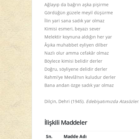
Ağlayıp da bağrın aşka pişirme
Gördüğün güzele meyil düşürme
İlin yari sana sadık yar olmaz
Kimisi esmeri, beyazı sever
Melektir koynuna aldığın her yar
Âşıka muhabbet eyliyen dilber
Nazlı olur amma cefakâr olmaz
Böylece kimisi belidir derler
Doğru, söyliyene delidir derler
Rahmi’ye Mevlâ’nın kuludur derler
Bana andan özge sadık yar olmaz
Dilçin, Dehri (1945).
Edebiyatımızda Atasözler
İlişkili Maddeler
Sn.
Madde Adı