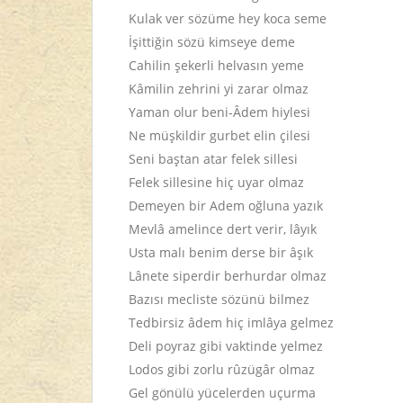
Kulak ver sözüme hey koca seme
İşittiğin sözü kimseye deme
Cahilin şekerli helvasın yeme
Kâmilin zehrini yi zarar olmaz
Yaman olur beni-Âdem hiylesi
Ne müşkildir gurbet elin çilesi
Seni baştan atar felek sillesi
Felek sillesine hiç uyar olmaz
Demeyen bir Adem oğluna yazık
Mevlâ amelince dert verir, lâyık
Usta malı benim derse bir âşık
Lânete siperdir berhurdar olmaz
Bazısı mecliste sözünü bilmez
Tedbirsiz âdem hiç imlâya gelmez
Deli poyraz gibi vaktinde yelmez
Lodos gibi zorlu rûzügâr olmaz
Gel gönülü yücelerden uçurma