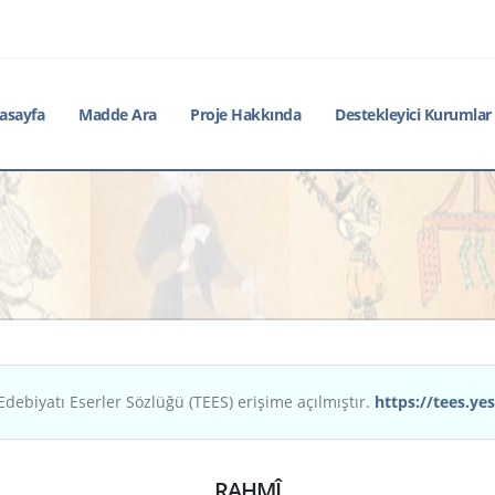
asayfa
Madde Ara
Proje Hakkında
Destekleyici Kurumlar
Edebiyatı Eserler Sözlüğü (TEES) erişime açılmıştır.
https://tees.yes
RAHMÎ