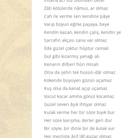
İnsana acı söz ölümden beter
Zâti kötülerde nâmus, ar olmaz
Cah ile verme sen kendine pâye
Varıp boyun eğme paşaya, beye
Kendin kazan, kendin çalış, kendin ye
Sarrafın akçası sana var olmaz
İlde güzel çoktur hûptur cemali
Gül gibi kızarmış yanağı alı
Kenarın dilberi hûri misali
Olsa da şehri tek hüsün-dâr olmaz
Kökende büyüyen gözün açamaz
Kuş olsa da kanat açıp uçamaz
Vücut kocar amma gönül kocamaz
Güzel seven âşık ihtiyar olmaz
Kulak verme her bir söze bıyık bur
Her söze karışma, derler geri dur
Bir söyle, bir dinle bir de kulak vur
Her mecliste ârif lâf-güzar olmaz