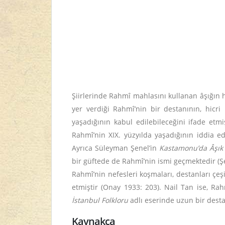
Şiirlerinde Rahmî mahlasını kullanan âşığın 
yer verdiği Rahmî’nin bir destanının, hicri
yaşadığının kabul edilebileceğini ifade etmi
Rahmî’nin XIX. yüzyılda yaşadığının iddia e
Ayrıca Süleyman Şenel’in
Kastamonu’da Âşık F
bir güftede de Rahmî’nin ismi geçmektedir (Ş
Rahmî’nin nefesleri koşmaları, destanları çeş
etmiştir (Onay 1933: 203). Nail Tan ise, Ra
İstanbul Folkloru
adlı eserinde uzun bir desta
Kaynakça