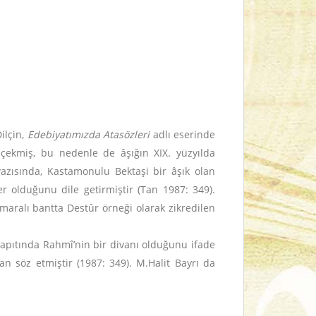
ilçin,
Edebiyatımızda Atasözleri
adlı eserinde
t çekmiş, bu nedenle de âşığın XIX. yüzyılda
 yazısında, Kastamonulu Bektaşi bir âşık olan
r olduğunu dile getirmiştir (Tan 1987: 349).
maralı bantta Destûr örneği olarak zikredilen
yapıtında Rahmî’nin bir divanı olduğunu ifade
n söz etmiştir (1987: 349). M.Halit Bayrı da