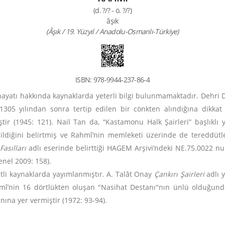
(d. ?/? - ö. ?/?)
âşık
(Âşık / 19. Yüzyıl / Anadolu-Osmanlı-Türkiye)
ISBN: 978-9944-237-86-4
hayatı hakkında kaynaklarda yeterli bilgi bulunmamaktadır. Dehri D
 1305 yılından sonra tertip edilen bir cönkten alındığına dikka
ştir (1945: 121). Nail Tan da, “Kastamonu Halk Şairleri” başlıklı
dildiğini belirtmiş ve Rahmî’nin memleketi üzerinde de tereddütle
asılları
adlı eserinde belirttiği HAGEM Arşivi’ndeki NE.75.0022 nu
enel 2009: 158).
itli kaynaklarda yayımlanmıştır. A. Talât Onay
Çankırı Şairleri
adlı 
hmî’nin 16 dörtlükten oluşan "Nasihat Destanı"nın ünlü olduğunda
nına yer vermiştir (1972: 93-94).