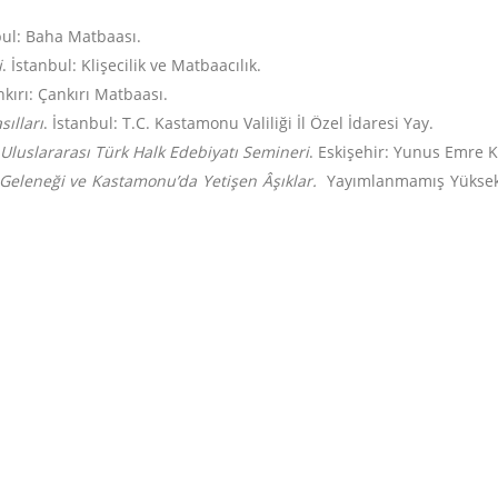
bul: Baha Matbaası.
i
. İstanbul: Klişecilik ve Matbaacılık.
ankırı: Çankırı Matbaası.
ılları
. İstanbul: T.C. Kastamonu Valiliği İl Özel İdaresi Yay.
. Uluslararası Türk Halk Edebiyatı Semineri
. Eskişehir: Yunus Emre K
Geleneği ve Kastamonu’da Yetişen Âşıklar.
Yayımlanmamış Yüksek