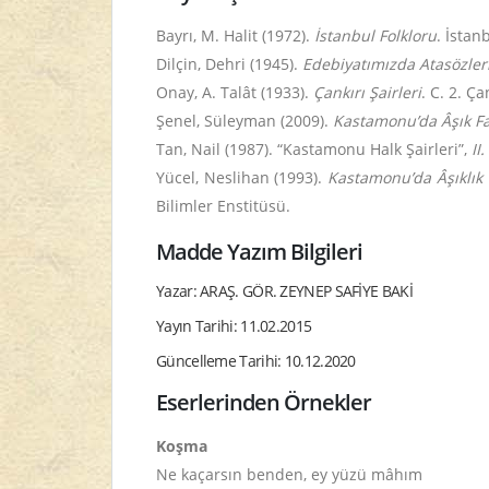
Bayrı, M. Halit (1972).
İstanbul Folkloru
. İstan
Dilçin, Dehri (1945).
Edebiyatımızda Atasözler
Onay, A. Talât (1933).
Çankırı Şairleri
. C. 2. Ç
Şenel, Süleyman (2009).
Kastamonu’da Âşık Fas
Tan, Nail (1987). “Kastamonu Halk Şairleri”,
II
Yücel, Neslihan (1993).
Kastamonu’da Âşıklık 
Bilimler Enstitüsü.
Madde Yazım Bilgileri
Yazar: ARAŞ. GÖR. ZEYNEP SAFİYE BAKİ
Yayın Tarihi: 11.02.2015
Güncelleme Tarihi: 10.12.2020
Eserlerinden Örnekler
Koşma
Ne kaçarsın benden, ey yüzü mâhım