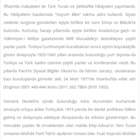
İfham
’da makaleleri ile
Türk Yurdu
ve
Şehbal’
de hikâyeleri yayımlandı.
Bu hikâyelerin bazılarında “Süyüm Bike” takma adını kullandı. Siyasi
nedenle sürgüne gönderilen eşiyle birlikte bir süre Sinop ve Bilecik’te
bulundu. Kurtuluş Savaşı yıllarında eşiyle birlikte Anadolu’ya geçti ve
Hâkimiyet-i Milliye
gazetesinde Millî Mücadele’yi destekleyen çeşitli
yazılar yazdı. Türkiye Cumhuriyeti kurulduktan sonra eşinin büyükelçilik
görevi dolayısıyla 1925-1943 yılları arasında bulunduğu yurt dışında da
Türkiye ve Türk kadını üzerine çeşitli yazılar ve konferanslar verdi. Bu
yıllarda Paris’te Siyasal Bilgiler Okulu’nu da bitiren sanatçı, uluslararası
bazı kuruluşlarda görevler aldı. 24 Mart 1971’de İstanbul’da vefat etti
(Enginün 2007: 443-444; Kolcu 2011: 262; TBEA 2010: 1002).
Osmanlı Devleti’ni içinde bulunduğu kötü durumdan kurtarmak
amacıyla ortaya atılan Türkçülük 1913 yılında bir devlet politikası hâline
gelmiş ve dolayısıyla edebiyat dünyasında da etkisini göstermiştir. Bu
minvalde yazılan ilk örneklerden olan Halide Edip Adıvar’ın
Yeni Turan
romanını Müfide Ferit Tek’in
Aydemir
romanı izler. Fuat Köprülü Müfide