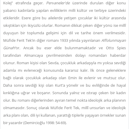
Kolej” etrafında geçer.
Pervaneler'de
üzerinde durulan diğer konu
yabancı kadınlarla yapılan evliliklerin milli kültür ve terbiye üzerindeki
etkileridir. Esere göre bu ailelerde yetişen çocuklar iki kültür arasında
sıkıştıkları için ikiyüzlü olurlar. Romanın dikkat çeken diğer yönü ise millî
duyuşun bir toplumda gelişimi için dil ve tarihe önem verilmesidir.
Müfide Ferit Tek’in diğer romanı 1933 yılında yayınlanan
Affolunmayan
Günah
'tır
.
Ancak bu eser elde bulunmamaktadır ve Otto Spies
tarafından Almancaya çevrilmesinden dolayı romandan haberdar
olunur. Roman kişisi olan Sevda, çocukluk arkadaşıyla mı yoksa sevdiği
adamla mı evleneceği konusunda kararsız kalır. İlk önce geleneklere
bağlı olarak çocukluk arkadaşı olan Emin ile evlenir ve mutsuz olur.
Daha sonra sevdiği kişi olan Kurt’a yönelir ve bu evliliğinde de hayal
kırıklığına uğrar ve boşanır. Sonunda yalnız ve ıstırap çeken bir kadın
olur. Bu romanı diğerlerinden ayıran temel nokta ideolojik arka planının
olmamasıdır. Sonuç olarak Müfide Ferit Tek, millî unsurları ve ideolojik
arka planı olan, dili iyi kullanan, yarattığı tiplerle yaşayan örnekler sunan
bir yazardır (Demircioğlu 1998: 54-69).