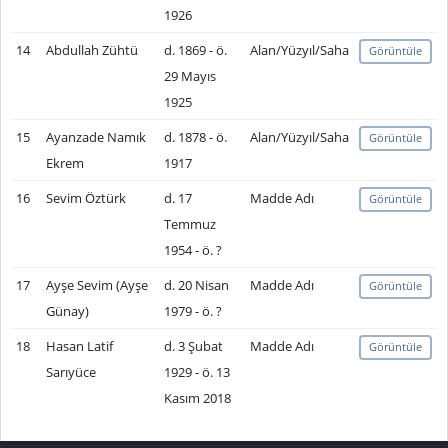
1926
14
Abdullah Zühtü
d. 1869 - ö.
Alan/Yüzyıl/Saha
Görüntüle
29 Mayıs
1925
15
Ayanzade Namık
d. 1878 - ö.
Alan/Yüzyıl/Saha
Görüntüle
Ekrem
1917
16
Sevim Öztürk
d. 17
Madde Adı
Görüntüle
Temmuz
1954 - ö. ?
17
Ayşe Sevim (Ayşe
d. 20 Nisan
Madde Adı
Görüntüle
Günay)
1979 - ö. ?
18
Hasan Latif
d. 3 Şubat
Madde Adı
Görüntüle
Sarıyüce
1929 - ö. 13
Kasım 2018