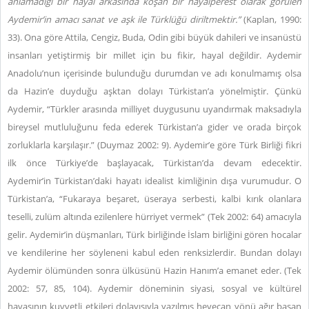
anlamadığı bir hayal arkasında koşan bir hayalperest olarak görülen
Aydemir’in amacı sanat ve aşk ile Türklüğü diriltmektir.”
(Kaplan, 1990:
33). Ona göre Attila, Cengiz, Buda, Odin gibi büyük dahileri ve insanüstü
insanları yetiştirmiş bir millet için bu fikir, hayal değildir. Aydemir
Anadolu’nun içerisinde bulunduğu durumdan ve adı konulmamış olsa
da Hazin’e duyduğu aşktan dolayı Türkistan’a yönelmiştir. Çünkü
Aydemir, “Türkler arasında milliyet duygusunu uyandırmak maksadıyla
bireysel mutluluğunu feda ederek Türkistan’a gider ve orada birçok
zorluklarla karşılaşır.” (Duymaz 2002: 9).
Aydemir’e göre Türk Birliği fikri
ilk önce Türkiye’de başlayacak, Türkistan’da devam edecektir.
Aydemir’in Türkistan’daki hayatı idealist kimliğinin dışa vurumudur. O
Türkistan’a, “Fukaraya beşaret, üseraya serbesti, kalbi kırık olanlara
teselli, zulüm altında ezilenlere hürriyet vermek” (Tek 2002: 64)
amacıyla
gelir. Aydemir’in düşmanları, Türk birliğinde İslam birliğini gören hocalar
ve kendilerine her söyleneni kabul eden renksizlerdir. Bundan dolayı
Aydemir ölümünden sonra ülküsünü Hazin Hanım’a emanet eder. (Tek
2002: 57, 85, 104). Aydemir döneminin siyasi, sosyal ve kültürel
havasının kuvvetli etkileri dolayısıyla yazılmış heyecan yönü ağır basan