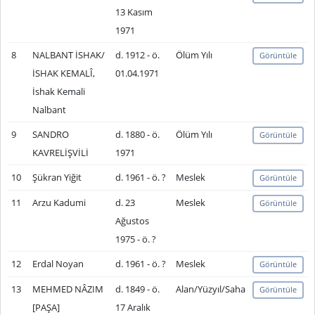
13 Kasım
1971
8
NALBANT İSHAK/
d. 1912 - ö.
Ölüm Yılı
Görüntüle
İSHAK KEMALÎ,
01.04.1971
İshak Kemali
Nalbant
9
SANDRO
d. 1880 - ö.
Ölüm Yılı
Görüntüle
KAVRELİŞVİLİ
1971
10
Şükran Yiğit
d. 1961 - ö. ?
Meslek
Görüntüle
11
Arzu Kadumi
d. 23
Meslek
Görüntüle
Ağustos
1975 - ö. ?
12
Erdal Noyan
d. 1961 - ö. ?
Meslek
Görüntüle
13
MEHMED NÂZIM
d. 1849 - ö.
Alan/Yüzyıl/Saha
Görüntüle
[PAŞA]
17 Aralık