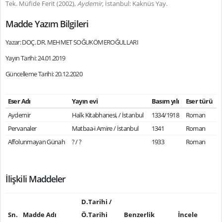
Tek. Müfide Ferit (2002),
Aydemir,
İstanbul: Kaknüs Yay.
Madde Yazım Bilgileri
Yazar: DOÇ. DR. MEHMET SOĞUKÖMEROĞULLARI
Yayın Tarihi: 24.01.2019
Güncelleme Tarihi: 20.12.2020
Eser Adı
Yayın evi
Basım yılı
Eser türü
Aydemir
Halk Kitabhanesi, / İstanbul
1334/1918
Roman
Pervanaler
Matbaa-i Amire / İstanbul
1341
Roman
Affolunmayan Günah
? / ?
1933
Roman
İlişkili Maddeler
D.Tarihi /
Sn.
Madde Adı
Ö.Tarihi
Benzerlik
İncele