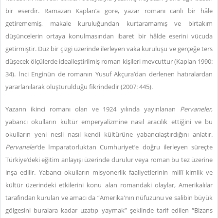
bir eserdir. Ramazan Kaplan’a göre, yazar romanı canlı bir hâle
getirememiş, makale kuruluğundan kurtaramamış ve birtakım
düşüncelerin ortaya konulmasından ibaret bir hâlde eserini vücuda
getirmiştir. Düz bir çizgi üzerinde ilerleyen vaka kuruluşu ve gerçeğe ters
düşecek ölçülerde idealleştirilmiş roman kişileri mevcuttur (Kaplan 1990:
34). İnci Enginün de romanın Yusuf Akçura’dan derlenen hatıralardan
yararlanılarak oluşturulduğu fikrindedir (2007: 445).
Yazarın ikinci romanı olan ve 1924 yılında yayınlanan
Pervaneler
,
yabancı okulların kültür emperyalizmine nasıl aracılık ettiğini ve bu
okulların yeni nesli nasıl kendi kültürüne yabancılaştırdığını anlatır.
Pervaneler
’de İmparatorluktan Cumhuriyet’e doğru ilerleyen süreçte
Türkiye’deki eğitim anlayışı üzerinde durulur veya roman bu tez üzerine
inşa edilir. Yabancı okulların misyonerlik faaliyetlerinin millî kimlik ve
kültür üzerindeki etkilerini konu alan romandaki olaylar, Amerikalılar
tarafından kurulan ve amacı da “Amerika'nın nüfuzunu ve salibin büyük
gölgesini buralara kadar uzatıp yaymak” şeklinde tarif edilen “Bizans