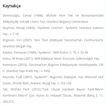
Kaynakça
Demircioğlu, Cemal (1998),
Müfide Ferit Tek ve Romanlarındaki
Milliyetçilik
, Yüksek Lisans Tezi, İstanbul: Boğaziçi Üniversitesi.
Duymaz, Recep (2002), “Aydemir Üzerine”,
Aydemir,
İstanbul: Kaknüs
Yay., s. 7-10.
Enginün, İnci (2007),
Yeni Türk Edebiyatı Tanzimat’tan Cumhuriyet’e,
İstanbul: Dergâh Yay.
Kaplan, Ramazan (1990), “Aydemir”,
Milli Kültür,
S. 70, s. 32-34.
Kolcu, Ali İhsan (2011),
Millî Edebiyat Nesir,
Erzurum: Salkımsöğüt Yay.
Komisyon (2010),
Tanzimat’tan Bugüne Edebiyatçılar Ansiklopedisi
, Cilt
II, İstanbul: Yapı Kredi Yay., s. 1002.
Köprülü, Fuat (2007), “Aydemir”,
Bugünkü Edebiyat,
Haz. Mehmet Akif
Çeçen, Ahmet Balcı,
Ankara: Akçağ Yay. s. 123-128.
Tek, Müfide Ferit (2012),“Türk Ulusal Hareketi Bayan Ferit-Bey’in
Konferans Metni”, Çev. Ayten Er, Hidayet Özcan,
Akdemik Bakış,
S. 11,
293-312.