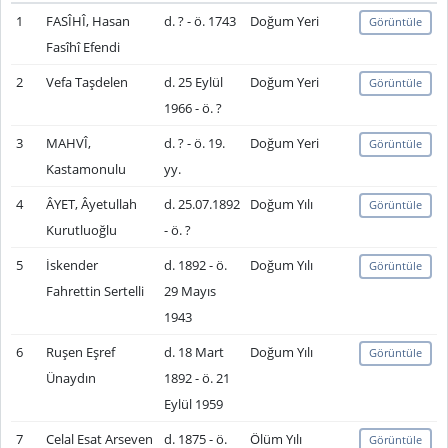
1
FASÎHÎ, Hasan
d. ? - ö. 1743
Doğum Yeri
Görüntüle
Fasîhî Efendi
2
Vefa Taşdelen
d. 25 Eylül
Doğum Yeri
Görüntüle
1966 - ö. ?
3
MAHVÎ,
d. ? - ö. 19.
Doğum Yeri
Görüntüle
Kastamonulu
yy.
4
ÂYET, Âyetullah
d. 25.07.1892
Doğum Yılı
Görüntüle
Kurutluoğlu
- ö. ?
5
İskender
d. 1892 - ö.
Doğum Yılı
Görüntüle
Fahrettin Sertelli
29 Mayıs
1943
6
Ruşen Eşref
d. 18 Mart
Doğum Yılı
Görüntüle
Ünaydın
1892 - ö. 21
Eylül 1959
7
Celal Esat Arseven
d. 1875 - ö.
Ölüm Yılı
Görüntüle