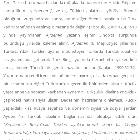
Ferit Tek’in bu romanı hakkında mütalaada bulunurken Halide Edip’ten
sonra ilk milliyetperverliği ve dış Türkleri anlatması yönüyle önemli
olduğunu vurguladıktan sonra, onun diğer önemli tarafının bir Türk
kadını tarafından yazılmış olmasına da değinir (Köprülü, 2007: 123). 1918
yılında yayımlanan
Aydemir,
yazarın eşinin Sinop’ta sürgünde
bulunduğu yıllarda kaleme alınır.
Aydemir,
II. Meşrutiyet yıllarında
Türkistan’daki Türkleri uyandırmak isteyen, onlarda Türklük ideal ve
sevgisi vücuda getirerek Türk Birliği yolunda hizmet etmeyi kendine
amaç edinen Türkçü bir gencin hayatını anlatır (Kaplan, 1990:32-34).
Yazar romanı kendi içerisinde bölümlere ayırmış olsa da roman gerçekte
biri İstanbul’da diğeri Türkistan’da geçen iki bölümden oluşur. Küçük
yaşta anne ve babasını kaybeden Aydemir, Türkçülük idealine çocukluk
çağındaki hatıralarıyla ulaşır. Dedesinin hatıralarını dinlemesi, küçük
yaşlardaki kısa Rusya seyahati ve dönemin siyasi ve sosyal şartları
Aydemir’in Türklük idealine bağlanmasında oldukça etkili olur.
“Kimilerince Rusya’daki Türkleri ayaklandırarak ikinci bir Cengiz
İmparatorluğu kurmaya çalışmakla suçlanan; kimilerince de kimsenin