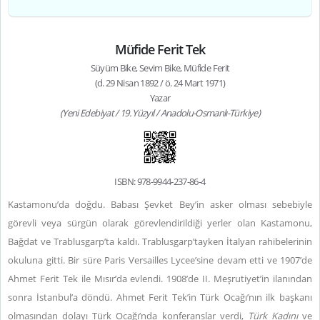
Müfide Ferit Tek
Süyüm Bike, Sevim Bike, Müfide Ferit
(d. 29 Nisan 1892 / ö. 24 Mart 1971)
Yazar
(Yeni Edebiyat / 19. Yüzyıl / Anadolu-Osmanlı-Türkiye)
ISBN: 978-9944-237-86-4
Kastamonu’da doğdu. Babası Şevket Bey’in asker olması sebebiyle
görevli veya sürgün olarak görevlendirildiği yerler olan Kastamonu,
Bağdat ve Trablusgarp’ta kaldı. Trablusgarp’tayken İtalyan rahibelerinin
okuluna gitti. Bir süre Paris Versailles Lycee’sine devam etti ve 1907’de
Ahmet Ferit Tek ile Mısır’da evlendi. 1908’de II. Meşrutiyet’in ilanından
sonra İstanbul’a döndü. Ahmet Ferit Tek’in Türk Ocağı’nın ilk başkanı
olmasından dolayı Türk Ocağı’nda konferanslar verdi,
Türk Kadını
ve