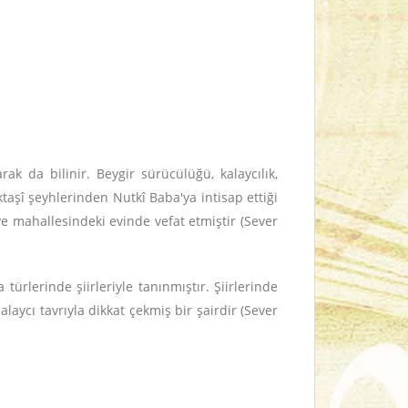
k da bilinir. Beygir sürücülüğü, kalaycılık,
şî şeyhlerinden Nutkî Baba'ya intisap ettiği
iye mahallesindeki evinde vefat etmiştir (Sever
türlerinde şiirleriyle tanınmıştır. Şiirlerinde
laycı tavrıyla dikkat çekmiş bir şairdir (Sever