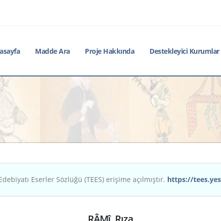
asayfa
Madde Ara
Proje Hakkında
Destekleyici Kurumlar
Edebiyatı Eserler Sözlüğü (TEES) erişime açılmıştır.
https://tees.yes
RÂMî, Rıza