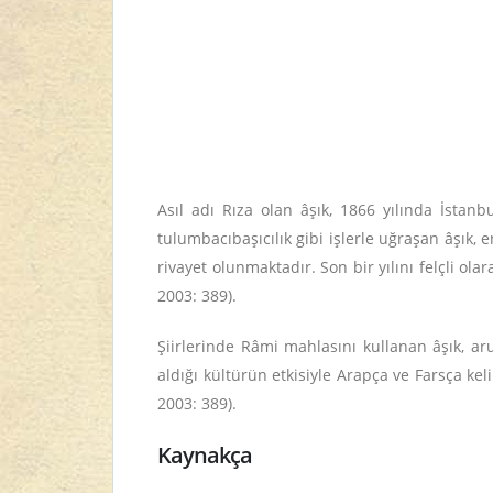
Asıl adı Rıza olan âşık, 1866 yılında İstan
tulumbacıbaşıcılık gibi işlerle uğraşan âşı
rivayet olunmaktadır. Son bir yılını felçli ol
2003: 389).
Şiirlerinde Râmi mahlasını kullanan âşık, aruz
aldığı kültürün etkisiyle Arapça ve Farsça kel
2003: 389).
Kaynakça