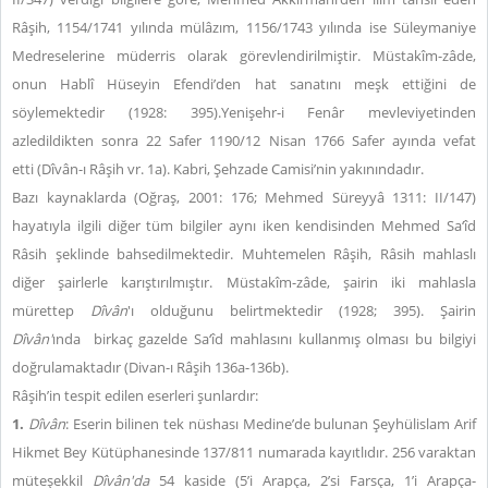
Râşih, 1154/1741 yılında mülâzım, 1156/1743 yılında ise Süleymaniye
Medreselerine müderris olarak görevlendirilmiştir. Müstakîm-zâde,
onun Hablî Hüseyin Efendi’den hat sanatını meşk ettiğini de
söylemektedir (1928: 395).Yenişehr-i Fenâr mevleviyetinden
azledildikten sonra 22 Safer 1190/12 Nisan 1766 Safer ayında vefat
etti (Dîvân-ı Râşih vr. 1a). Kabri, Şehzade Camisi’nin yakınındadır.
Bazı kaynaklarda (Oğraş, 2001: 176; Mehmed Süreyyâ 1311: II/147)
hayatıyla ilgili diğer tüm bilgiler aynı iken kendisinden Mehmed Sa‘îd
Râsih şeklinde bahsedilmektedir. Muhtemelen Râşih, Râsih mahlaslı
diğer şairlerle karıştırılmıştır. Müstakîm-zâde, şairin iki mahlasla
mürettep
Dîvân
'ı olduğunu belirtmektedir (1928; 395). Şairin
Dîvân'
ında
birkaç gazelde Sa‘îd mahlasını kullanmış olması bu bilgiyi
doğrulamaktadır (Divan-ı Râşih 136a-136b).
Râşih’in tespit edilen eserleri şunlardır:
1.
Dîvân
: Eserin bilinen tek nüshası Medine’de bulunan Şeyhülislam Arif
Hikmet Bey Kütüphanesinde 137/811 numarada kayıtlıdır. 256 varaktan
müteşekkil
Dîvân'da
54 kaside (5’i Arapça, 2’si Farsça, 1’i Arapça-