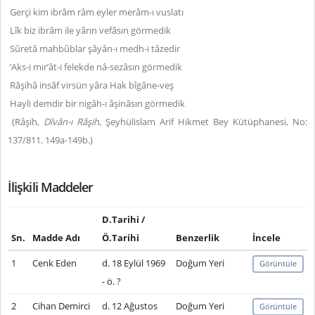
Gerçi kim ibrâm râm eyler merâm-ı vuslatı
Lîk biz ibrâm ile yârın vefâsın görmedik
Sûretâ mahbûblar şâyân-ı medh-i tâzedir
‘Aks-i mir’ât-i felekde nâ-sezâsın görmedik
Râşihâ insâf virsün yâra Hak bîgâne-veş
Hayli demdir bir nigâh-ı âşinâsın görmedik
(Râşih,
Dîvân-ı Râşih
, Şeyhülislam Arif Hikmet Bey Kütüphanesi, No:
137/811. 149a-149b.)
İlişkili Maddeler
D.Tarihi /
Sn.
Madde Adı
Ö.Tarihi
Benzerlik
İncele
1
Cenk Eden
d. 18 Eylül 1969
Doğum Yeri
Görüntüle
- ö. ?
2
Cihan Demirci
d. 12 Ağustos
Doğum Yeri
Görüntüle