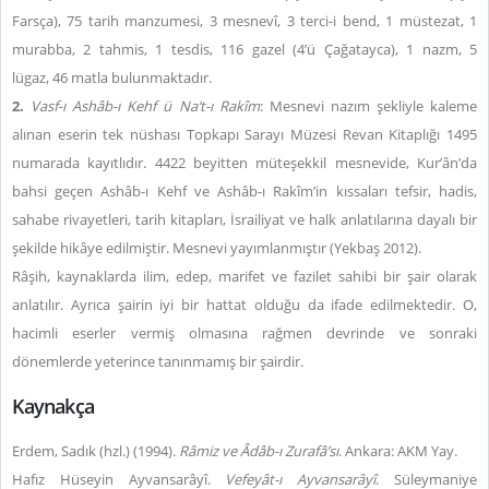
Farsça), 75 tarih manzumesi, 3 mesnevî, 3 terci-i bend, 1 müstezat, 1
murabba, 2 tahmis, 1 tesdis, 116 gazel (4’ü Çağatayca), 1 nazm, 5
lügaz, 46 matla bulunmaktadır.
2.
Vasf-ı Ashâb-ı Kehf ü Na‘t-ı Rakîm
: Mesnevi nazım şekliyle kaleme
alınan eserin tek nüshası Topkapı Sarayı Müzesi Revan Kitaplığı 1495
numarada kayıtlıdır. 4422 beyitten müteşekkil mesnevide, Kur’ân’da
bahsi geçen Ashâb-ı Kehf ve Ashâb-ı Rakîm’in kıssaları tefsir, hadis,
sahabe rivayetleri, tarih kitapları, İsrailiyat ve halk anlatılarına dayalı bir
şekilde hikâye edilmiştir. Mesnevi yayımlanmıştır (Yekbaş 2012).
Râşih, kaynaklarda ilim, edep, marifet ve fazilet sahibi bir şair olarak
anlatılır. Ayrıca şairin iyi bir hattat olduğu da ifade edilmektedir. O,
hacimli eserler vermiş olmasına rağmen devrinde ve sonraki
dönemlerde yeterince tanınmamış bir şairdir.
Kaynakça
Erdem, Sadık (hzl.) (1994).
Râmiz ve Âdâb-ı Zurafâ’sı
. Ankara: AKM Yay.
Hafız Hüseyin Ayvansarâyî.
Vefeyât-ı Ayvansarâyî
. Süleymaniye