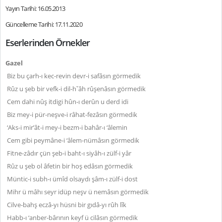
Yayın Tarihi: 16.05.2013
Güncelleme Tarihi: 17.11.2020
Eserlerinden Örnekler
Gazel
Biz bu çarh-ı kec-revin devr-i safâsın görmedik
Rûz u şeb bir vefk-i dil-hˇâh rûşenâsın görmedik
Cem dahi nûş itdigi hûn-ı derûn u derd idi
Biz mey-i pür-neşve-i râhat-fezâsın görmedik
‘Aks-i mir’ât-i mey-i bezm-i bahâr-ı ‘âlemin
Cem gibi peymâne-i ‘âlem-nümâsın görmedik
Fitne-zâdır çün şeb-i baht-ı siyâh-ı zülf-i yâr
Rûz u şeb ol âfetin bir hoş edâsın görmedik
Müntic-i subh-ı ümîd olsaydı şâm-ı zülf-i dost
Mihr ü mâhı seyr idüp neşv ü nemâsın görmedik
Cilve-bahş eczâ-yı hüsni bir gıdâ-yı rûh lîk
Habb-ı ‘anber-bârının keyf ü cilâsın görmedik