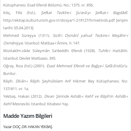
Kütüphanesi. Esad Efendi Bölümü. No.: 1375. vr. 85b.
Kılıç, Filiz (hzl.).
Şefkat Tezkîre-i Şu‘arâ-yı Şefkat-i Bagdâdî.
http://ekitap.kulturturizm.gov.tr/dosya/1-219127/h/metinsb.pdf [erişim
tarihi: 05.04.2013]
Mehmed Süreyya (1311).
Sicill-i Osmânî yahud Tezkire-i Meşâhir-i
Osmâniyye
. İstanbul: Matbaa-i Âmire. II: 147.
Müstakîm-zâde Süleymân Sa‘deddîn Efendi (1928).
Tuhfe-i Hattâtîn
.
İstanbul: Devlet Matbaası. 395.
Oğraş, Rıza (hzl.) (2001).
Esad Mehmed Efendi ve Bağçe-i Safâ-Endûz’u
.
Burdur.
Râşih.
Dîvân-ı Râşih
. Şeyhülislam Arif Hikmet Bey Kütüphanesi. No:
137/811. vr. 1a.
Yekbaş, Hakan (2012).
Divan Şiirinde Ashâb-ı Kehf ve Râşih’in Ashâb-ı
Kehf Mesnevîsi
. İstanbul: Kitabevi Yay.
Madde Yazım Bilgileri
Yazar: DOÇ. DR. HAKAN YEKBAŞ