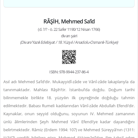
RÂŞİH, Mehmed Sa‘îd
(d. ?/? - ö. 22 Safer 1190/12 Nisan 1766)
divan şairi
(Divan/Yazılı Edebiyat / 18. Yüzyıl / Anadolu-Osmanlı-Türkiye)
ISBN: 978-9944-237-86-4
Asıl adı Mehmed Sa‘îd’dir. Mukayyidî-zâde ve Vânî-zâde lakaplarıyla da
tanınmaktadır. Mahlası Râşih’tir. İstanbul’da doğdu. Doğum tarihi
bilinmemekle birlikte 18. yüzyılın ilk çeyreğinde doğduğu tahmin
edilmektedir. Babası Rumeli kadılarından Vânî-zâde Abdullah Efendi’dir.
Kaynaklar, onun seyyid olduğunu, soyunun IV. Mehmed zamanının
ünlü âlimlerinden Şeyh Mehmed Vânî Efendi’ye kadar dayandığını
belirtmektedir. Râmiz (Erdem 1994: 107) ve Mehmed Süreyyâ’nın (1311:
II/347) verdiği bilgilere göre, Mehmed Akkirmânî’den ilim tahsil eden