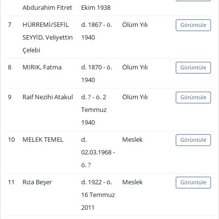
Abdurahim Fitret
Ekim 1938
7
HÜRREMİ/SEFİL
d. 1867 - ö.
Ölüm Yılı
Görüntüle
SEYYİD, Veliyettin
1940
Çelebi
8
MIRIK, Fatma
d. 1870 - ö.
Ölüm Yılı
Görüntüle
1940
9
Raif Nezihi Atakul
d. ? - ö. 2
Ölüm Yılı
Görüntüle
Temmuz
1940
10
MELEK TEMEL
d.
Meslek
Görüntüle
02.03.1968 -
ö. ?
11
Rıza Beşer
d. 1922 - ö.
Meslek
Görüntüle
16 Temmuz
2011