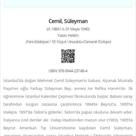
Cemil, Süleyman
(d. 1886 / ö. 01 Mayıs 1940)
Yazar, Hekim
(Yeni Edebiyat / 19. Yüzyıl / Anadolu-Osmanlı-Türkiye)
ISBN: 978-9944-237-86-4
İstanbul’da doğan Mehmet Cemil Süleyman’ın babası, Alyanak Mustafa
Paşa’nın oğlu Yarbay Süleyman Bey, annesi ise Refika Hanım’dır. İlk
öğrenimine İstanbul Kalender Çeşmesi İlkokulunda başlar. Babası saray
tarafından sürgün cezasına çarptırılınca 1894’te Beyrut’a, 1895’te
Halep’e, 1897’de Sidon’a giderler. Sidon'da papaz okuluna devam eder.
İtalyanca özel dersler alır. Halep İdadisinden mezun olur (1903). 1905’te
Beyrut Amerikan Tıp Üniversitesine kaydolan Cemil Süleyman,
annesinin ölümünden sonra İstanbul Mekteb-i Tıbbiye’de öğrenimini