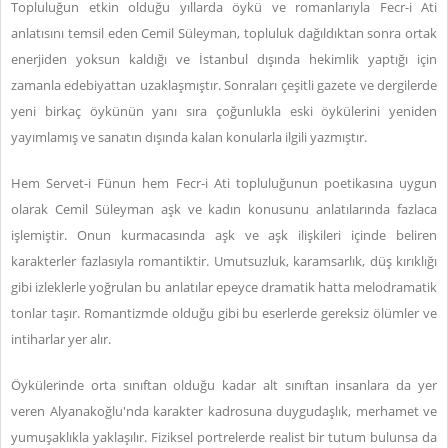
Topluluğun etkin olduğu yıllarda öykü ve romanlarıyla Fecr-i Ati
anlatısını temsil eden Cemil Süleyman, topluluk dağıldıktan sonra ortak
enerjiden yoksun kaldığı ve İstanbul dışında hekimlik yaptığı için
zamanla edebiyattan uzaklaşmıştır. Sonraları çeşitli gazete ve dergilerde
yeni birkaç öykünün yanı sıra çoğunlukla eski öykülerini yeniden
yayımlamış ve sanatın dışında kalan konularla ilgili yazmıştır.
Hem Servet-i Fünun hem Fecr-i Ati topluluğunun poetikasına uygun
olarak Cemil Süleyman aşk ve kadın konusunu anlatılarında fazlaca
işlemiştir. Onun kurmacasında aşk ve aşk ilişkileri içinde beliren
karakterler fazlasıyla romantiktir. Umutsuzluk, karamsarlık, düş kırıklığı
gibi izleklerle yoğrulan bu anlatılar epeyce dramatik hatta melodramatik
tonlar taşır. Romantizmde olduğu gibi bu eserlerde gereksiz ölümler ve
intiharlar yer alır.
Öykülerinde orta sınıftan olduğu kadar alt sınıftan insanlara da yer
veren Alyanakoğlu'nda karakter kadrosuna duygudaşlık, merhamet ve
yumuşaklıkla yaklaşılır. Fiziksel portrelerde realist bir tutum bulunsa da