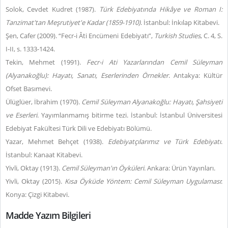
Solok, Cevdet Kudret (1987).
Türk Edebiyatında Hikâye ve Roman I:
Tanzimat'tan Meşrutiyet'e Kadar (1859-1910)
. İstanbul: İnkılap Kitabevi.
Şen, Cafer (2009). “Fecr-i Âti Encümeni Edebiyatı”,
Turkish Studies
, C. 4, S.
I-II, s. 1333-1424.
Tekin, Mehmet (1991).
Fecr-i Ati Yazarlarından Cemil Süleyman
(Alyanakoğlu): Hayatı, Sanatı, Eserlerinden Örnekler
. Antakya: Kültür
Ofset Basımevi.
Ülüglüer, İbrahim (1970).
Cemil Süleyman Alyanakoğlu: Hayatı, Şahsiyeti
ve Eserleri
. Yayımlanmamış bitirme tezi. İstanbul: İstanbul Üniversitesi
Edebiyat Fakültesi Türk Dili ve Edebiyatı Bölümü.
Yazar, Mehmet Behçet (1938).
Edebiyatçılarımız ve Türk Edebiyatı
.
İstanbul: Kanaat Kitabevi.
Yivli, Oktay (1913).
Cemil Süleyman'ın Öyküleri
. Ankara: Ürün Yayınları.
Yivli, Oktay (2015).
Kısa Öyküde Yöntem: Cemil Süleyman Uygulaması
:
Konya: Çizgi Kitabevi.
Madde Yazım Bilgileri