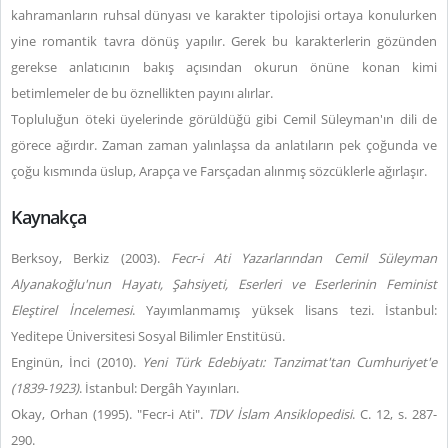
kahramanların ruhsal dünyası ve karakter tipolojisi ortaya konulurken
yine romantik tavra dönüş yapılır. Gerek bu karakterlerin gözünden
gerekse anlatıcının bakış açısından okurun önüne konan kimi
betimlemeler de bu öznellikten payını alırlar.
Topluluğun öteki üyelerinde görüldüğü gibi Cemil Süleyman'ın dili de
görece ağırdır. Zaman zaman yalınlaşsa da anlatıların pek çoğunda ve
çoğu kısmında üslup, Arapça ve Farsçadan alınmış sözcüklerle ağırlaşır.
Kaynakça
Berksoy, Berkiz (2003).
Fecr-i Ati Yazarlarından Cemil Süleyman
Alyanakoğlu'nun Hayatı, Şahsiyeti, Eserleri ve Eserlerinin Feminist
Eleştirel İncelemesi
. Yayımlanmamış yüksek lisans tezi. İstanbul:
Yeditepe Üniversitesi Sosyal Bilimler Enstitüsü.
Enginün, İnci (2010).
Yeni Türk Edebiyatı: Tanzimat'tan Cumhuriyet'e
(1839-1923)
. İstanbul: Dergâh Yayınları.
Okay, Orhan (1995). "Fecr-i Ati".
TDV İslam Ansiklopedisi
. C. 12, s. 287-
290.