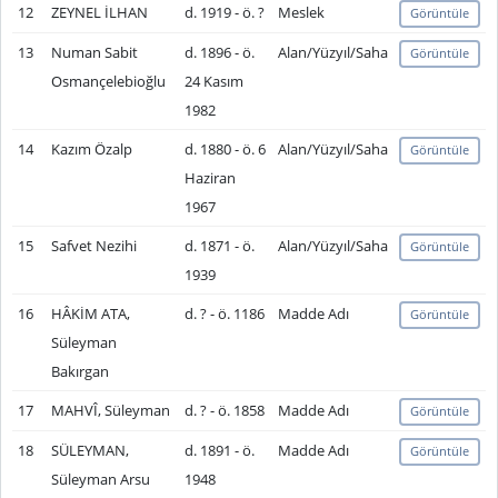
12
ZEYNEL İLHAN
d. 1919 - ö. ?
Meslek
Görüntüle
13
Numan Sabit
d. 1896 - ö.
Alan/Yüzyıl/Saha
Görüntüle
Osmançelebioğlu
24 Kasım
1982
14
Kazım Özalp
d. 1880 - ö. 6
Alan/Yüzyıl/Saha
Görüntüle
Haziran
1967
15
Safvet Nezihi
d. 1871 - ö.
Alan/Yüzyıl/Saha
Görüntüle
1939
16
HÂKİM ATA,
d. ? - ö. 1186
Madde Adı
Görüntüle
Süleyman
Bakırgan
17
MAHVÎ, Süleyman
d. ? - ö. 1858
Madde Adı
Görüntüle
18
SÜLEYMAN,
d. 1891 - ö.
Madde Adı
Görüntüle
Süleyman Arsu
1948