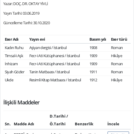
Yazar: DOÇ. DR. OKTAY YİVLİ
Yayın Tarihi: 03.06.2019
Güncelleme Tarihi: 30.10.2020
Eser Adı
Yayın evi
Basım yılı
Eser türü
Kadın Ruhu
Aşiyan dergisi / İstanbul
1908
Roman
Timsal-i Aşk
Fecr-i Ati Kütüphanesi / İstanbul
1909
Hikâye
İnhizam
Fecr-i Ati Kütüphanesi / İstanbul
1909
Roman
Siyah Gözler
Tanin Matbaası / İstanbul
1911
Roman
Ukde
Resimli Kitap Matbaası / İstanbul
1912
Hikâye
İlişkili Maddeler
D.Tarihi /
Sn.
Madde Adı
Ö.Tarihi
Benzerlik
İncele