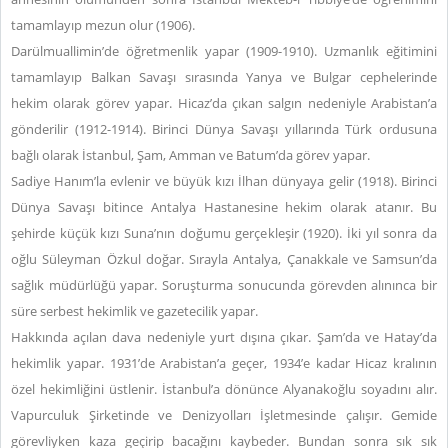
tamamlayıp mezun olur (1906).
Darülmuallimin’de öğretmenlik yapar (1909-1910). Uzmanlık eğitimini
tamamlayıp Balkan Savaşı sırasında Yanya ve Bulgar cephelerinde
hekim olarak görev yapar. Hicaz’da çıkan salgın nedeniyle Arabistan’a
gönderilir (1912-1914). Birinci Dünya Savaşı yıllarında Türk ordusuna
bağlı olarak İstanbul, Şam, Amman ve Batum’da görev yapar.
Sadiye Hanım’la evlenir ve büyük kızı İlhan dünyaya gelir (1918). Birinci
Dünya Savaşı bitince Antalya Hastanesine hekim olarak atanır. Bu
şehirde küçük kızı Suna’nın doğumu gerçekleşir (1920). İki yıl sonra da
oğlu Süleyman Özkul doğar. Sırayla Antalya, Çanakkale ve Samsun’da
sağlık müdürlüğü yapar. Soruşturma sonucunda görevden alınınca bir
süre serbest hekimlik ve gazetecilik yapar.
Hakkında açılan dava nedeniyle yurt dışına çıkar. Şam’da ve Hatay’da
hekimlik yapar. 1931’de Arabistan’a geçer, 1934’e kadar Hicaz kralının
özel hekimliğini üstlenir. İstanbul’a dönünce Alyanakoğlu soyadını alır.
Vapurculuk Şirketinde ve Denizyolları İşletmesinde çalışır. Gemide
görevliyken kaza geçirip bacağını kaybeder. Bundan sonra sık sık