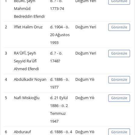
1
BEDRÎ, Şeyh
d. ? - ö.
Doğum Yeri
Görüntüle
Mahmûd
1773-74
Bedreddin Efendi
2
İffet Halim Oruz
d. 1904 - ö.
Doğum Yeri
Görüntüle
20 Ağustos
1993
3
RA'ÛFÎ, Şeyh
d. ? - ö.
Doğum Yeri
Görüntüle
Seyyid Ra'ûfî
1748?
Ahmed Efendi
4
Abdülkadir Noyan
d. 1886 - ö.
Doğum Yılı
Görüntüle
1977
5
Nafi Miskioğlu
d. 21 Eylül
Doğum Yılı
Görüntüle
1886 - ö. 2
Temmuz
1947
6
Abdurauf
d. 1886 - ö. 4
Doğum Yılı
Görüntüle