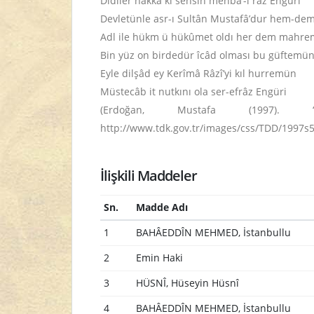
Didiler hakkâ ki sensin menba‘-ı râz Engüri
Devletünle asr-ı Sultân Mustafâ’dur hem-de
Adl ile hükm ü hükûmet oldı her dem mahr
Bin yüz on birdedür îcâd olması bu güftemü
Eyle dilşâd ey Kerîmâ Râzî’yi kıl hurremün
Müstecâb it nutkını ola ser-efrâz Engüri
(Erdoğan, Mustafa (1997).
http://www.tdk.gov.tr/images/css/TDD/1997s5
İlişkili Maddeler
Sn.
Madde Adı
1
BAHÂEDDÎN MEHMED, İstanbullu
2
Emin Haki
3
HÜSNÎ, Hüseyin Hüsnî
4
BAHÂEDDÎN MEHMED, İstanbullu