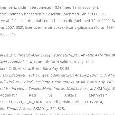
.
rihinin sekiz cildinin tercümesidir (Mehmed Tâhir 2000: 54).
Hadîs ilminden bahseden bir eserdir. (Mehmed Tâhir 2000: 54).
î ve ahlâkî sözlerden bahseden bir eserdir (Mehmed Tâhir 2000: 54
ur 2007: 302). Eser üzerine bir yüksek lisans çalışması (Turan 1994)
000: 54).
il Belîğ Nuhbetü’l-Âsâr Li-Zeyli Zübdetü’l-Eş’âr.
Ankara: AKM Yay. 8
cill-i Osmanî.
C. 4. İstanbul: Tarih Vakfı Yurt Yay. 1363.
leri.
C. III. Ankara: Bizim Büro Yay. 54-55.
rtak Edebiyatı, Türk Dünyası Edebiyatçıları Ansiklopedisi
. C. 7. An
ndi Tezkire-i Safâyî
,
İnceleme-Metin-İndeks
. Ankara: AKM Yay. 247-
rafâsı
(İnceleme-Tenkitli Metin-İndeks-Sözlük)
. Ankara: AKM Yay. 1
 “Abdüllatif Râzî ve Ankara Methiyesi
550/1997s550_20_M_ERDOGAN.pdf [erişim tarihi: 09.06.2014].
âlim Efendi
. Ankara: AKM Yay. 324-325.