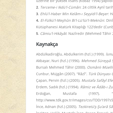
üzerine bir yüksek lisans (Kodaz 1994) yapıldı
2
.
Terceme-i Ikdü'l-Cümân
: 24 ciltlik Aynî ta
3
.
Ehlü'l-Haber Min Kelâm-ı Seyyidi'l-Beşer
: 
4.
El-Fülkü'l-Meşhûn Bi'l-Lü'lüi'l-Meknûn
: Din
Kütüphanesi Atatürk Kitaplığı 122’dedir (Cunb
5
.
Câmiu'l-Hikâyât
: Nazîredir (Mehmed Tâhir 2
Kaynakça
Abdülkadiroğlu, Abdulkerim (hzl.) (1999).
İsma
Akbayar, Nuri (hzl.) (1996).
Mehmed Süreyyâ Si
Bursalı Mehmed Tâhir (2000).
Osmânlı Müellif
Cunbur, Müjgân (2007). “Râzî”.
Türk Dünyası O
Çapan, Pervin (hzl.) (2005).
Mustafa Safâyî Efe
Erdem, Sadık (hzl.) (1994).
Râmiz ve Âdâb-ı Zu
Erdoğan, Mustafa (1997).
http://www.tdk.gov.tr/images/css/TDD/1997s
İnce, Adnan (hzl.) (2005).
Tezkiretü’ş-Şu‘arâ S