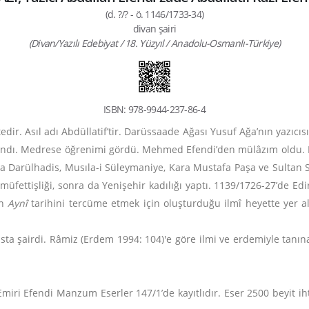
(d. ?/? - ö. 1146/1733-34)
divan şairi
(Divan/Yazılı Edebiyat / 18. Yüzyıl / Anadolu-Osmanlı-Türkiye)
ISBN: 978-9944-237-86-4
ir. Asıl adı Abdüllatif’tir. Darüssaade Ağası Yusuf Ağa’nın yazıcıs
tanındı. Medrese öğrenimi gördü. Mehmed Efendi’den mülâzım old
a Darülhadis, Musıla-i Süleymaniye, Kara Mustafa Paşa ve Sultan 
fettişliği, sonra da Yenişehir kadılığı yaptı. 1139/1726-27’de Ed
ın
Aynî
tarihini tercüme etmek için oluşturduğu ilmî heyette yer al
ta şairdi. Râmiz (Erdem 1994: 104)'e göre ilmi ve erdemiyle tanınan
Emiri Efendi Manzum Eserler 147/1’de kayıtlıdır. Eser 2500 beyit i