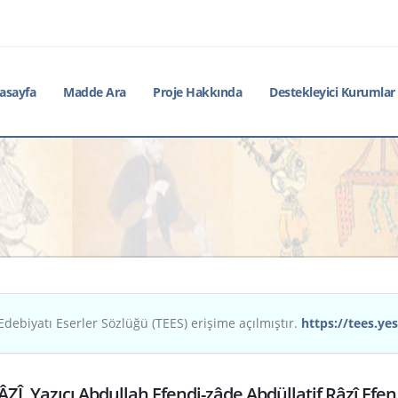
asayfa
Madde Ara
Proje Hakkında
Destekleyici Kurumlar
Edebiyatı Eserler Sözlüğü (TEES) erişime açılmıştır.
https://tees.yes
ÂZÎ, Yazıcı Abdullah Efendi-zâde Abdüllatif Râzî Efen