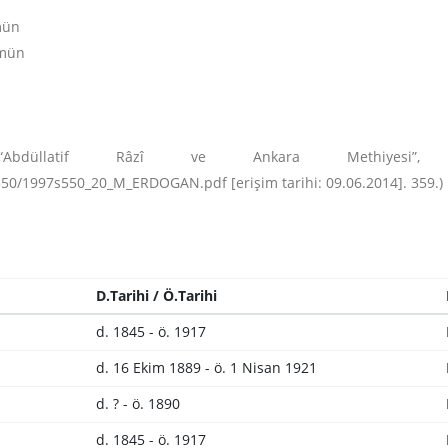
mün
emün
n
 “Abdüllatif Râzî ve Ankara Methiyesi
50/1997s550_20_M_ERDOGAN.pdf [erişim tarihi: 09.06.2014]. 359.)
D.Tarihi / Ö.Tarihi
d. 1845 - ö. 1917
d. 16 Ekim 1889 - ö. 1 Nisan 1921
d. ? - ö. 1890
d. 1845 - ö. 1917