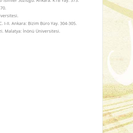
ı İsimler Sözlüğü
. Ankara: KTB Yay. 373.
670.
versitesi.
C. I-II.
Ankara: Bizim Büro Yay.
304-305.
zi. Malatya: İnönü Üniversitesi.