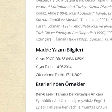
İpekten, Halûk, Mustafa İsen, Recep Toparlı, 
İstanbul Kütüphaneleri Türkçe Yazma Divanl
Kodaz, Atike (1994).
Râzî Abdüllatîf: Hayatı, Es
Kurnaz, Cemâl ve Mustafa Tatcı (hzl.) (2001).
Turan, Lokman (1994).
Abdullatif Razi ve el-
Türk Dili ve Edebiyatı Ansiklopedisi
(1990). “Râ
Uzunçarşılı, İsmail Hakkı (1982).
Osmanlı Tarihi
Madde Yazım Bilgileri
Yazar: PROF. DR. BEYHAN KESİK
Yayın Tarihi: 14.06.2014
Güncelleme Tarihi: 17.11.2020
Eserlerinden Örnekler
Der-Gazel-i Tahmîs Der-Sitâyiş-i Ankara
Ey mülûk-ı Âl-i Osman içre şehbâz Engüri
Eyledi Hak seni her vechile mümtâz Engüri