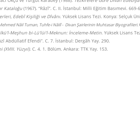
Naci Okçu ve Turgut Karabey (1988).
Tezkirelere Göre Divan Edebiyat
ar Kataloğu
(1967). “Râzî”. C. II. İstanbul: Milli Eğitim Basımevi. 669-
erleri, Edebî Kişiliği ve Dîvânı
. Yüksek Lisans Tezi. Konya: Selçuk Üni
Mehmed Nâil Tuman,
Tuhfe-i Nâilî -
Divan Şairlerinin Muhtasar Biyografileri.
Fülkü'l-Meşhun bi-Lü'lüi'l-Meknun: İnceleme-Metin
. Yüksek Lisans Te
zî Abdüllatif Efendi”. C. 7. İstanbul: Dergâh Yay. 290.
 (XVIII. Yüzyıl)
. C. 4. 1. Bölüm. Ankara: TTK Yay. 153.