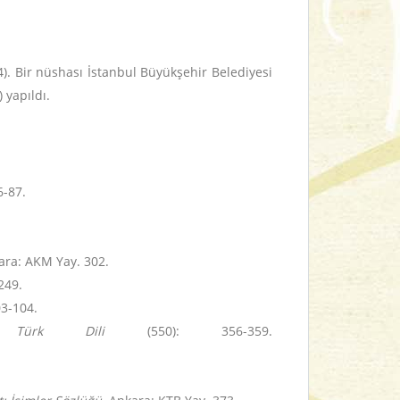
). Bir nüshası İstanbul Büyükşehir Belediyesi
 yapıldı.
6-87.
kara: AKM Yay. 302.
249.
03-104.
”,
Türk Dili
(550): 356-359.