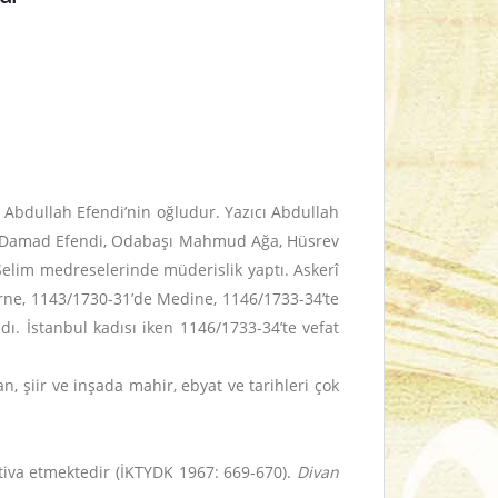
ı Abdullah Efendi’nin oğludur. Yazıcı Abdullah
u. Damad Efendi, Odabaşı Mahmud Ağa, Hüsrev
Selim medreselerinde müderislik yaptı. Askerî
irne, 1143/1730-31’de Medine, 1146/1733-34’te
dı. İstanbul kadısı iken 1146/1733-34’te vefat
, şiir ve inşada mahir, ebyat ve tarihleri çok
htiva etmektedir (İKTYDK 1967: 669-670).
Divan