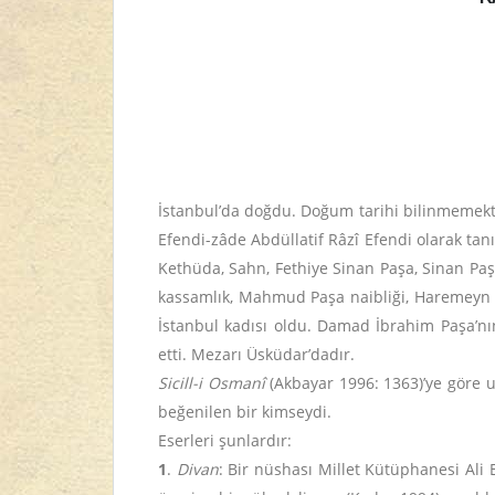
İstanbul’da doğdu. Doğum tarihi bilinmemekted
Efendi-zâde Abdüllatif Râzî Efendi olarak 
Kethüda, Sahn, Fethiye Sinan Paşa, Sinan Paş
kassamlık, Mahmud Paşa naibliği, Haremeyn mü
İstanbul kadısı oldu. Damad İbrahim Paşa’n
etti. Mezarı Üsküdar’dadır.
Sicill-i Osmanî
(Akbayar 1996: 1363)’ye göre us
beğenilen bir kimseydi.
Eserleri şunlardır:
1
.
Divan
: Bir nüshası Millet Kütüphanesi Ali 