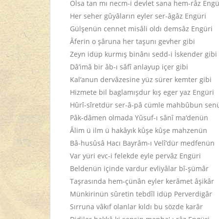
Olsa tan mı necm-i devlet sana hem-râz Engü
Her seher gûyâların eyler ser-âgâz Engüri
Gülşenün cennet misâli oldı demsâz Engüri
Âferin o şâruna her taşunı gevher gibi
Zeyn idüp kurmış binânı sedd-i İskender gibi
Dâ’imâ bir âb-ı sâfî anlayup içer gibi
Kal‘anun dervâzesine yüz sürer kemter gibi
Hizmete bil baglamışdur kış eger yaz Engüri
Hûrî-sîretdür ser-â-pâ cümle mahbûbun sen
Pâk-dâmen olmada Yûsuf-ı sânî ma‘denün
Âlim ü ilm ü hakâyık kûşe kûşe mahzenün
Bâ-husûsâ Hacı Bayrâm-ı Velî’dür medfenün
Var yüri evc-i felekde eyle pervâz Engüri
Beldenün içinde vardur evliyâlar bî-şümâr
Taşrasında hem-çünân eyler kerâmet âşikâr
Münkirinün sûretin tebdîl idüp Perverdigâr
Sırruna vâkıf olanlar kıldı bu sözde karâr