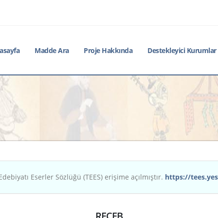
asayfa
Madde Ara
Proje Hakkında
Destekleyici Kurumlar
Edebiyatı Eserler Sözlüğü (TEES) erişime açılmıştır.
https://tees.yes
RECEB