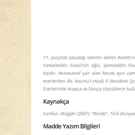
17. yüzyılda yaşadığı tahmin edilen Receb'i
Cemaleddin Sivasî'nin oğlu, Şemseddin Siv
kişidir. Mutasavvıf şair olan Receb aynı za
eserlerden ilki
Necmü'l-Hüdâ fi Menâkıbı Şe
Eserlerinde Arapça ve Farsça sözcüklerin kulla
Kaynakça
Cunbur, Müjgân
(2007). "Receb",
Türk Dünyası
Madde Yazım Bilgileri