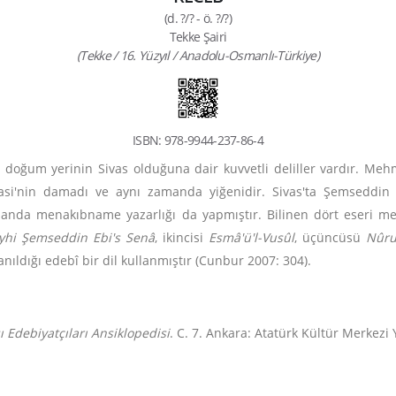
(d. ?/? - ö. ?/?)
Tekke Şairi
(Tekke / 16. Yüzyıl / Anadolu-Osmanlı-Türkiye)
ISBN: 978-9944-237-86-4
n doğum yerinin Sivas olduğuna dair kuvvetli deliller vardır. Me
asi'nin damadı ve aynı zamanda yiğenidir. Sivas'ta Şemseddin 
manda menakıbname yazarlığı da yapmıştır. Bilinen dört eseri me
yhi Şemseddin Ebi's Senâ
, ikincisi
Esmâ'ü'l-Vusûl
, üçüncüsü
Nûru
nıldığı edebî bir dil kullanmıştır (Cunbur 2007: 304).
 Edebiyatçıları Ansiklopedisi
. C. 7. Ankara: Atatürk Kültür Merkezi 