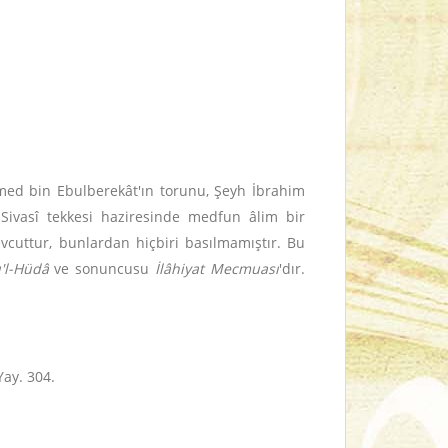
hmed bin Ebulberekât'ın torunu, Şeyh İbrahim
Sivasî tekkesi haziresinde medfun âlim bir
vcuttur, bunlardan hiçbiri basılmamıştır. Bu
'l-Hüdâ
ve sonuncusu
İlâhiyat Mecmuası
'dır.
Yay. 304.