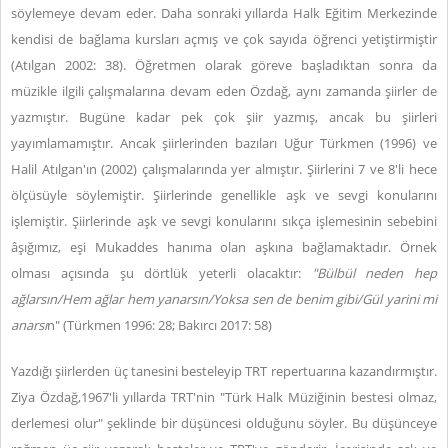
söylemeye devam eder. Daha sonraki yıllarda Halk Eğitim Merkezinde
kendisi de bağlama kursları açmış ve çok sayıda öğrenci yetiştirmiştir
(Atılgan 2002: 38). Öğretmen olarak göreve başladıktan sonra da
müzikle ilgili çalışmalarına devam eden Özdağ, aynı zamanda şiirler de
yazmıştır. Bugüne kadar pek çok şiir yazmış, ancak bu şiirleri
yayımlamamıştır. Ancak şiirlerinden bazıları Uğur Türkmen (1996) ve
Halil Atılgan'ın (2002) çalışmalarında yer almıştır. Şiirlerini 7 ve 8'li hece
ölçüsüyle söylemiştir. Şiirlerinde genellikle aşk ve sevgi konularını
işlemiştir. Şiirlerinde aşk ve sevgi konularını sıkça işlemesinin sebebini
âşığımız, eşi Mukaddes hanıma olan aşkına bağlamaktadır. Örnek
olması açısında şu dörtlük yeterli olacaktır:
"Bülbül neden hep
ağlarsın/
Hem ağlar hem yanarsın/
Yoksa sen de benim gibi/
Gül yarini mi
anarsı
n" (Türkmen 1996: 28; Bakırcı 2017: 58)
Yazdığı şiirlerden üç tanesini besteleyip TRT repertuarına kazandırmıştır.
Ziya Özdağ,1967'li yıllarda TRT'nin "Türk Halk Müziğinin bestesi olmaz,
derlemesi olur" şeklinde bir düşüncesi olduğunu söyler. Bu düşünceye