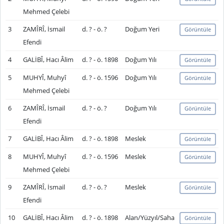
Mehmed Çelebi
3
ZAMÎRÎ, İsmail
d. ? - ö. ?
Doğum Yeri
Görüntüle
Efendi
4
GALİBÎ, Hacı Âlim
d. ? - ö. 1898
Doğum Yılı
Görüntüle
5
MUHYÎ, Muhyî
d. ? - ö. 1596
Doğum Yılı
Görüntüle
Mehmed Çelebi
6
ZAMÎRÎ, İsmail
d. ? - ö. ?
Doğum Yılı
Görüntüle
Efendi
7
GALİBÎ, Hacı Âlim
d. ? - ö. 1898
Meslek
Görüntüle
8
MUHYÎ, Muhyî
d. ? - ö. 1596
Meslek
Görüntüle
Mehmed Çelebi
9
ZAMÎRÎ, İsmail
d. ? - ö. ?
Meslek
Görüntüle
Efendi
10
GALİBÎ, Hacı Âlim
d. ? - ö. 1898
Alan/Yüzyıl/Saha
Görüntüle