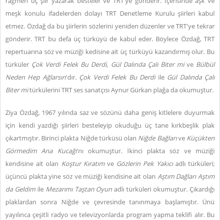
rağmen üç şiir yazarak besteler ve TRT'ye gönderir. İçerisinde aşk ve
meşk konulu ifadelerden dolayı TRT Denetleme Kurulu şiirleri kabul
etmez. Özdağ da bu şiirlerin sözlerini yeniden düzenler ve TRT'ye tekrar
gönderir. TRT bu defa üç türküyü de kabul eder. Böylece Özdağ, TRT
repertuarına söz ve müziği kedisine ait üç türküyü kazandırmış olur. Bu
türküler
Çok Verdi Felek Bu Derdi, Gül Dalında Çalı Biter mi
ve
Bülbül
Neden Hep Ağlarsın
'dır.
Çok Verdi Felek Bu Derdi
ile
Gül Dalında Çalı
Biter mi
türkülerini TRT ses sanatçısı Aynur Gürkan plağa da okumuştur.
Ziya Özdağ, 1967 yılında saz ve sözünü daha geniş kitlelere duyurmak
için kendi yazdığı şiirleri besteleyip okuduğu üç tane kırkbeşlik plak
çıkartmıştır. Birinci plakta Niğde türküsü olan
Niğde Bağları
ve
Küçükten
Görmedim Ana Kucağı
'nı okumuştur. İkinci plakta söz ve müziği
kendisine ait olan
Koştur Kıratım
ve
Gözlerin Pek Yakıcı
adlı türküleri;
üçüncü plakta yine söz ve müziği kendisine ait olan
Aştım Dağları Aştım
da Geldim
ile
Mezarımı Taştan Oyun
adlı türküleri okumuştur. Çıkardığı
plaklardan sonra Niğde ve çevresinde tanınmaya başlamıştır. Ünü
yayılınca çeşitli radyo ve televizyonlarda program yapma teklifi alır. Bu