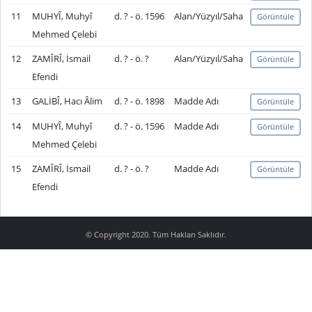
11
MUHYÎ, Muhyî
d. ? - ö. 1596
Alan/Yüzyıl/Saha
Görüntüle
Mehmed Çelebi
12
ZAMÎRÎ, İsmail
d. ? - ö. ?
Alan/Yüzyıl/Saha
Görüntüle
Efendi
13
GALİBÎ, Hacı Âlim
d. ? - ö. 1898
Madde Adı
Görüntüle
14
MUHYÎ, Muhyî
d. ? - ö. 1596
Madde Adı
Görüntüle
Mehmed Çelebi
15
ZAMÎRÎ, İsmail
d. ? - ö. ?
Madde Adı
Görüntüle
Efendi
© Copyright 2020. Tüm Hakları Saklıdır.