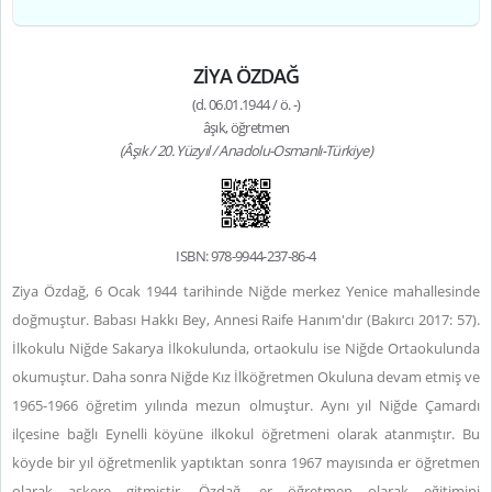
ZİYA ÖZDAĞ
(d. 06.01.1944 / ö. -)
âşık, öğretmen
(Âşık / 20. Yüzyıl / Anadolu-Osmanlı-Türkiye)
ISBN: 978-9944-237-86-4
Ziya Özdağ, 6 Ocak 1944 tarihinde Niğde merkez Yenice mahallesinde
doğmuştur. Babası Hakkı Bey, Annesi Raife Hanım'dır (Bakırcı 2017: 57).
İlkokulu Niğde Sakarya İlkokulunda, ortaokulu ise Niğde Ortaokulunda
okumuştur. Daha sonra Niğde Kız İlköğretmen Okuluna devam etmiş ve
1965-1966 öğretim yılında mezun olmuştur. Aynı yıl Niğde Çamardı
ilçesine bağlı Eynelli köyüne ilkokul öğretmeni olarak atanmıştır. Bu
köyde bir yıl öğretmenlik yaptıktan sonra 1967 mayısında er öğretmen
olarak askere gitmiştir. Özdağ, er öğretmen olarak eğitimini