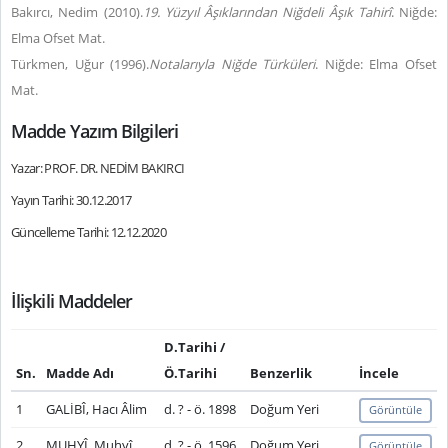
Bakırcı, Nedim (2010).
19. Yüzyıl Âşıklarından Niğdeli Âşık Tahirî
. Niğde:
Elma Ofset Mat.
Türkmen, Uğur (1996).
Notalarıyla Niğde Türküleri
. Niğde: Elma Ofset
Mat.
Madde Yazım Bilgileri
Yazar: PROF. DR. NEDİM BAKIRCI
Yayın Tarihi: 30.12.2017
Güncelleme Tarihi: 12.12.2020
İlişkili Maddeler
D.Tarihi /
Sn.
Madde Adı
Ö.Tarihi
Benzerlik
İncele
1
GALİBÎ, Hacı Âlim
d. ? - ö. 1898
Doğum Yeri
Görüntüle
2
MUHYÎ, Muhyî
d. ? - ö. 1596
Doğum Yeri
Görüntüle