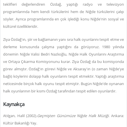
teklifleri değerlendiren Özdağ, yaptığı radyo ve televizyon
programlarında hem kendi türkülerini hem de Niğde türkülerini çalıp
söyler. Ayrıca programlarında en çok işlediği konu Niğde'nin sosyal ve
kültürel özellikleridir.
Ziya Özdağ'ın, şiir ve bağlamanın yanı sıra halk oyunlarını tespit etme ve
derleme konusunda çalışma yaptığını da görüyoruz. 1980 yılında
dönemin Niğde Valisi Bedri Nazlıoğlu, Niğde Halk Oyunlarını Araştırma
ve Ortaya Çıkarma Komisyonunu kurar. Ziya Özdağ da bu komisyonda
görev almıştır. Özdağ'ın görevi Niğde ve Aksaray'ın (o zaman Niğde'ye
bağlı) köylerini dolaşıp halk oyunlarını tespit etmektir. Yaptığı araştırma
neticesinde birçok halk oyunu tespit etmiştir. Bugün Niğde'de oynanan
halk oyunlarının bir kısmı Özdağ tarafından tespit edilen oyunlardır.
Kaynakça
Atılgan, Halil (2002).
Geçmişten Günümüze Niğde Halk Müziği
. Ankara:
Kültür Bakanlığı Yay.