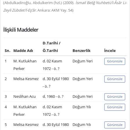
(Abdulkadiroğlu, Abdulkerim (hzl.) (2009).
İsmail Beliğ Nuhbetü’l-Âsâr Li-
Zeyli Zübdeti’l-Eş’âr
. Ankara: AKM Yay. 54)
İlişkili Maddeler
D.Tarihi /
Sn.
Madde Adı
Ö.Tarihi
Benzerlik
İncele
1
M. Kutlukhan
d. 02 Kasım
Doğum Yeri
Görüntüle
Perker
1972 - ö. ?
2
Melisa Kesmez
d. 30 Eylül 1980
Doğum Yeri
Görüntüle
- ö. ?
3
Neslihan Acu
d. 1960 - ö. ?
Doğum Yeri
Görüntüle
4
M. Kutlukhan
d. 02 Kasım
Doğum Yılı
Görüntüle
Perker
1972 - ö. ?
5
Melisa Kesmez
d. 30 Eylül 1980
Doğum Yılı
Görüntüle