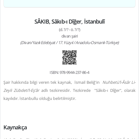
SÂKIB, Sâkıb-ı Dîğer, İstanbulî
(d. ?/? - ö. ?/?)
divan şairi
(Divan/Yazılı Edebiyat / 17. Yüzyıl / Anadolu-Osmanlı-Türkiye)
ISBN: 978-9944-237-86-4
Şair hakkında bilgi veren tek kaynak,
İsmail Beliğ'in
Nuhbetü’l-Âsâr Li-
Zeyli Zübdeti’l-Eş’âr
adlı tezkiresidir. Tezkirede
"Sâkıb-ı Dîğer", olarak
kayılıdır. İstanbullu olduğu belirtilmiştir.
Kaynakça