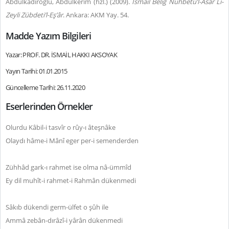
Abdulkadiroğlu, Abdulkerim (hzl.) (2009).
İsmail Beliğ Nuhbetü’l-Âsâr Li-
Zeyli Zübdeti’l-Eş’âr
. Ankara: AKM Yay. 54.
Madde Yazım Bilgileri
Yazar: PROF. DR. İSMAİL HAKKI AKSOYAK
Yayın Tarihi: 01.01.2015
Güncelleme Tarihi: 26.11.2020
Eserlerinden Örnekler
Olurdu Kâbil-i tasvîr o rûy-ı âteşnâke
Olaydı hâme-i Mânî eger per-i semenderden
Zühhâd gark-ı rahmet ise olma nâ-ümmîd
Ey dil muhît-i rahmet-i Rahmân dükenmedi
Sâkıb dükendi germ-ülfet o şûh ile
Ammâ zebân-dırâzî-i yârân dükenmedi