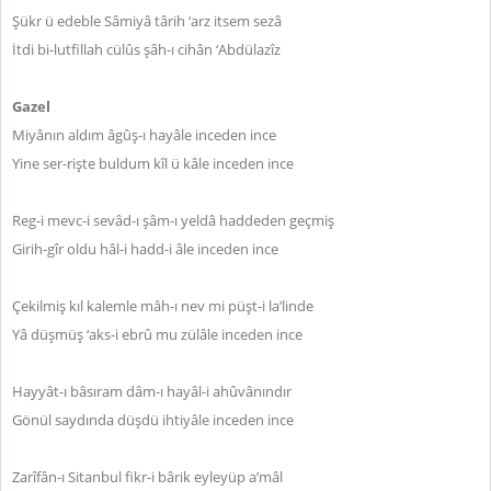
Şükr ü edeble Sâmiyâ târih ‘arz itsem sezâ
İtdi bi-lutfillah cülûs şâh-ı cihân ‘Abdülazîz
Gazel
Miyânın aldım âgûş-ı hayâle inceden ince
Yine ser-rişte buldum kîl ü kâle inceden ince
Reg-i mevc-i sevâd-ı şâm-ı yeldâ haddeden geçmiş
Girih-gîr oldu hâl-i hadd-i âle inceden ince
Çekilmiş kıl kalemle mâh-ı nev mi püşt-i la’linde
Yâ düşmüş ‘aks-i ebrû mu zülâle inceden ince
Hayyât-ı bâsıram dâm-ı hayâl-i ahûvânındır
Gönül saydında düşdü ihtiyâle inceden ince
Zarîfân-ı Sitanbul fikr-i bârik eyleyüp a’mâl