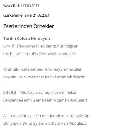
Yayın Tarihi: 17.09.2013
Güncelleme Tarihi: 21.08.2021
Eserlerinden Örnekler
Târîh-i Cülûs-ı Hümâyûn
Sırr-ı hilâfet-pertevi Hak’dan zuhûr itdiği an
İtdi bi-lutfillah cülûs şâh-ı cihân ‘Abdülazîz
Ol âfitâb-ı saltanat bedr-i hümâyûn-menzilet
Keyvân-ı evc-i mes’adet kadr-âsmân ‘Abdülazîz
Zıll-ı İlâh-ı Müste’ân ârâmiş-i kevn ü mekân
Bahşende-i emn ü emân fahr-i zamân ‘Abdülazîz
Allah mansûr eylesün her demde mesrûr eylesün
Dünyâyı ma’mûr eylesün ‘adliyle Hân ‘Abdülazîz