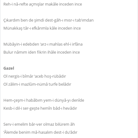
Reh-i nâ-refte açmışlar makâle inceden ince
Çıkardım ben de şimdi dest-gâh-ı mısr-ı tab’ımdan
Münakkaş târ-ı efkârımla kâle inceden ince
Mübâyin-i edebden ‘arz-ı mahlas ehl-i irfâna
Bulur nâmım iden fikrin ihâle inceden ince
Gazel
Ol nergis-i bîmâr ‘aceb hoş-rübâdır
Ol zâlim-i mazlûm-nümâ turfe belâdır
Hem-çeşm-i habâbım yem-i dünyâ-yı denîde
Kesb-i dil-i ser-geşte hemîn bâd-ı hevâdır
Serv-i emelim bâr-ver olmaz bilürem âh
‘Âlemde benim mâ-hasalım dest-i du’âdır