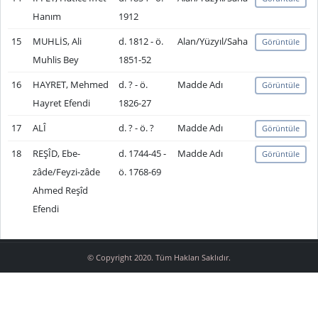
Hanım
1912
15
MUHLİS, Ali
d. 1812 - ö.
Alan/Yüzyıl/Saha
Görüntüle
Muhlis Bey
1851-52
16
HAYRET, Mehmed
d. ? - ö.
Madde Adı
Görüntüle
Hayret Efendi
1826-27
17
ALÎ
d. ? - ö. ?
Madde Adı
Görüntüle
18
REŞÎD, Ebe-
d. 1744-45 -
Madde Adı
Görüntüle
zâde/Feyzi-zâde
ö. 1768-69
Ahmed Reşîd
Efendi
© Copyright 2020. Tüm Hakları Saklıdır.