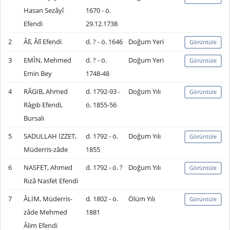
Hasan Sezâyî
1670 - ö.
Efendi
29.12.1738
2
Âlî, Âlî Efendi
d. ? - ö. 1646
Doğum Yeri
Görüntüle
3
EMÎN, Mehmed
d. ? - ö.
Doğum Yeri
Görüntüle
Emin Bey
1748-48
4
RÂGIB, Ahmed
d. 1792-93 -
Doğum Yılı
Görüntüle
Râgıb Efendi,
ö. 1855-56
Bursalı
5
SADULLAH İZZET,
d. 1792 - ö.
Doğum Yılı
Görüntüle
Müderris-zâde
1855
6
NASFET, Ahmed
d. 1792 - ö. ?
Doğum Yılı
Görüntüle
Rızâ Nasfet Efendi
7
ÂLİM, Müderris-
d. 1802 - ö.
Ölüm Yılı
Görüntüle
zâde Mehmed
1881
Âlim Efendi