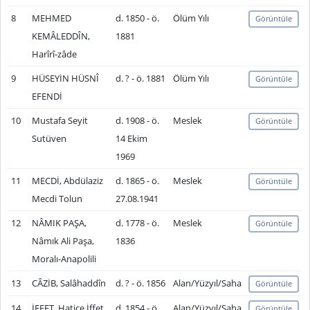
8
MEHMED
d. 1850 - ö.
Ölüm Yılı
Görüntüle
KEMÂLEDDÎN,
1881
Harîrî-zâde
9
HÜSEYİN HÜSNÎ
d. ? - ö. 1881
Ölüm Yılı
Görüntüle
EFENDİ
10
Mustafa Seyit
d. 1908 - ö.
Meslek
Görüntüle
Sutüven
14 Ekim
1969
11
MECDİ, Abdülaziz
d. 1865 - ö.
Meslek
Görüntüle
Mecdi Tolun
27.08.1941
12
NÂMIK PAŞA,
d. 1778 - ö.
Meslek
Görüntüle
Nâmık Ali Paşa,
1836
Moralı-Anapolili
13
CÂZİB, Salâhaddîn
d. ? - ö. 1856
Alan/Yüzyıl/Saha
Görüntüle
14
İFFET, Hatice İffet
d. 1854 - ö.
Alan/Yüzyıl/Saha
Görüntüle