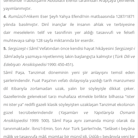
senesinde Trablusşamlı Abdullatîf Efendi tarafından Arapçaya çevrilerek
yayımlanmıştır.
4.
Rumûzü’l-Hikem
: Eser Şeyh Yahya Efendi’nin matbaasında 1287/1871
yılında basılmıştır. Dinî inançlar ile insanın ahlak ve terbiyesine
dair meselelerin telif ve tasnifinin yer aldığı tasavvufi ve felsefi
muhtevaya sahip 128 sayfa miktarında bir eserdir.
5.
Sergüzeşt-i Sâmî
: Vefatından önce kendisi hayat hikâyesini
Sergüzeşt-i
Sâmî
adıyla yazmaya niyetlenmiş lakin başlangıçta kalmıştır (
Türk Dili ve
Edebiyatı Ansiklopedisi
1990: 450-451).
Sâmî Paşa, Tanzimat döneminin yeni şiir anlayışını temsil eden
şairlerindendir. Fuat Paşa’nın vefatı dolayısıyla yazdığı tarih manzumesi
dil itibarıyla zorlamadan uzak, yalın bir söyleyişle dikkat çeker.
Gazellerinde geleneksel tarzı muhafaza etmekle birlikte bilhassa “ister
mi ister ya” redifli gazeli klasik söyleyişten uzaklaşan Tanzimat ekolünün
güzel tecrübelerindendir (
Yaşamları ve Yapıtlarıyla Osmanlı
Ansiklopedisi
1999: 500). Sâmî Paşa aynı zamanda münşi olarak da
tanınmaktadır. İbnü'l-Emin, Son Asır Türk Şairleri’nde, “Selâset-i beyâna
mâlik ve tasavvufa mâil, mümtaz bir münşî idi. Üslûb-ı beyânıyla yeni bir