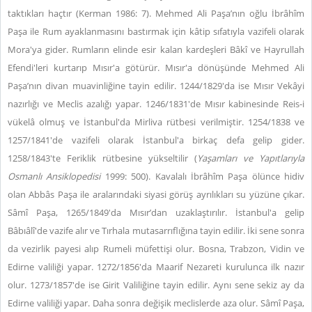
taktıkları haçtır (Kerman 1986: 7). Mehmed Ali Paşa’nın oğlu İbrâhîm
Paşa ile Rum ayaklanmasını bastırmak için kâtip sıfatıyla vazifeli olarak
Mora'ya gider. Rumların elinde esir kalan kardeşleri Bâkî ve Hayrullah
Efendi'leri kurtarıp Mısır'a götürür. Mısır'a dönüşünde Mehmed Ali
Paşa’nın divan muavinliğine tayin edilir. 1244/1829'da ise Mısır Vekâyi
nazırlığı ve Meclis azalığı yapar. 1246/1831'de Mısır kabinesinde Reis-i
vükelâ olmuş ve İstanbul'da Mirliva rütbesi verilmiştir. 1254/1838 ve
1257/1841'de vazifeli olarak İstanbul'a birkaç defa gelip gider.
1258/1843'te Feriklik rütbesine yükseltilir (
Yaşamları ve Yapıtlarıyla
Osmanlı Ansiklopedisi
1999: 500). Kavalalı İbrâhîm Paşa ölünce hidiv
olan Abbâs Paşa ile aralarındaki siyasi görüş ayrılıkları su yüzüne çıkar.
Sâmî Paşa, 1265/1849'da Mısır’dan uzaklaştırılır. İstanbul'a gelip
Bâbıâlî'de vazife alır ve Tırhala mutasarrıflığına tayin edilir. İki sene sonra
da vezirlik payesi alıp Rumeli müfettişi olur. Bosna, Trabzon, Vidin ve
Edirne valiliği yapar. 1272/1856'da Maarif Nezareti kurulunca ilk nazır
olur. 1273/1857'de ise Girit Valiliğine tayin edilir. Aynı sene sekiz ay da
Edirne valiliği yapar. Daha sonra değişik meclislerde aza olur. Sâmî Paşa,