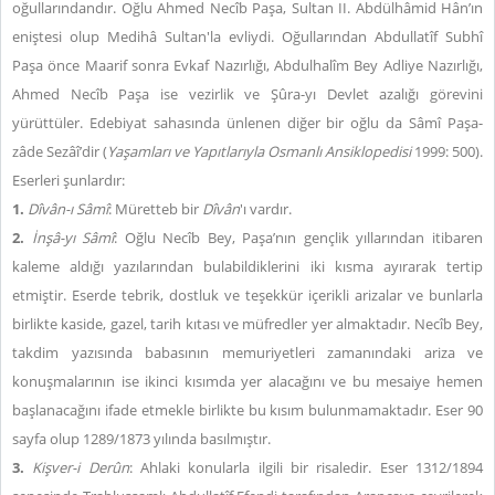
oğullarındandır. Oğlu Ahmed Necîb Paşa, Sultan II. Abdülhâmid Hân’ın
eniştesi olup Medihâ Sultan'la evliydi. Oğullarından Abdullatîf Subhî
Paşa önce Maarif sonra Evkaf Nazırlığı, Abdulhalîm Bey Adliye Nazırlığı,
Ahmed Necîb Paşa ise vezirlik ve Şûra-yı Devlet azalığı görevini
yürüttüler. Edebiyat sahasında ünlenen diğer bir oğlu da Sâmî Paşa-
zâde Sezâî’dir (
Yaşamları ve Yapıtlarıyla Osmanlı Ansiklopedisi
1999: 500).
Eserleri şunlardır:
1.
Dîvân-ı Sâmî
: Müretteb bir
Dîvân
'ı vardır.
2.
İnşâ-yı Sâmî
: Oğlu Necîb Bey, Paşa’nın gençlik yıllarından itibaren
kaleme aldığı yazılarından bulabildiklerini iki kısma ayırarak tertip
etmiştir. Eserde tebrik, dostluk ve teşekkür içerikli arizalar ve bunlarla
birlikte kaside, gazel, tarih kıtası ve müfredler yer almaktadır. Necîb Bey,
takdim yazısında babasının memuriyetleri zamanındaki ariza ve
konuşmalarının ise ikinci kısımda yer alacağını ve bu mesaiye hemen
başlanacağını ifade etmekle birlikte bu kısım bulunmamaktadır. Eser 90
sayfa olup 1289/1873 yılında basılmıştır.
3.
Kişver-i Derûn
: Ahlaki konularla ilgili bir risaledir. Eser 1312/1894