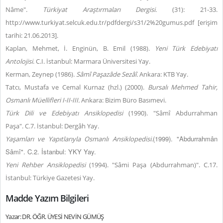
Nâme".
Türkiyat Araştırmaları Dergisi
. (31): 21-33.
http://www.turkiyat.selcuk.edu.tr/pdfdergi/s31/2%20gumus.pdf [erişim
tarihi: 21.06.2013].
Kaplan, Mehmet, İ. Enginün, B. Emil (1988).
Yeni Türk Edebiyatı
Antolojisi
. C.I. İstanbul: Marmara Üniversitesi Yay.
Kerman, Zeynep (1986).
Sâmî Paşazâde Sezâî.
Ankara: KTB Yay.
Tatcı, Mustafa ve Cemal Kurnaz (hzl.) (2000).
Bursalı Mehmed Tahir,
Osmanlı Müellifleri I-II-III.
Ankara: Bizim Büro Basımevi.
Türk Dili ve Edebiyatı Ansiklopedisi
(1990). "Sâmî Abdurrahman
Paşa". C.7. İstanbul: Dergâh Yay.
(1999). "Abdurrahmân
Yaşamları ve Yapıtlarıyla Osmanlı Ansiklopedisi
.
Sâmî". C.2. İstanbul: YKY Yay.
Yeni Rehber Ansiklopedisi
(1994). "Sâmi Paşa (Abdurrahman)". C.17.
İstanbul: Türkiye Gazetesi Yay.
Madde Yazım Bilgileri
Yazar: DR. ÖĞR. ÜYESİ NEVİN GÜMÜŞ