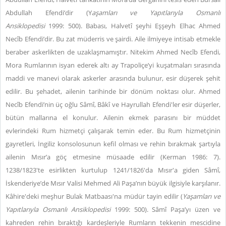
Abdullah Efendi’dir (Y
aşamları ve Yapıtlarıyla Osmanlı
Ansiklopedisi
1999: 500). Babası, Halvetî şeyhi Eşşeyh Elhac Ahmed
Necîb Efendi’dir. Bu zat müderris ve şairdi. Aile ilmiyeye intisab etmekle
beraber askerlikten de uzaklaşmamıştır. Nitekim Ahmed Necîb Efendi,
Mora Rumlarının isyan ederek altı ay Trapoliçe’yi kuşatmaları sırasında
maddi ve manevi olarak askerler arasında bulunur, esir düşerek şehit
edilir. Bu şehadet, ailenin tarihinde bir dönüm noktası olur. Ahmed
Necîb Efendi’nin üç oğlu Sâmî, Bâkî ve Hayrullah Efendi'ler esir düşerler,
bütün mallarına el konulur. Ailenin ekmek parasını bir müddet
evlerindeki Rum hizmetçi çalışarak temin eder. Bu Rum hizmetçinin
gayretleri, İngiliz konsolosunun kefil olması ve rehin bırakmak şartıyla
ailenin Mısır’a göç etmesine müsaade edilir (Kerman 1986: 7).
1238/1823'te esirlikten kurtulup 1241/1826'da Mısır'a giden Sâmî,
İskenderiye’de Mısır Valisi Mehmed Ali Paşa’nın büyük ilgisiyle karşılanır.
Kâhire'deki meşhur Bulak Matbaası'na müdür tayin edilir (
Yaşamları ve
Yapıtlarıyla Osmanlı Ansiklopedisi
1999: 500). Sâmî Paşa’yı üzen ve
kahreden rehin bıraktığı kardeşleriyle Rumların tekkenin mescidine