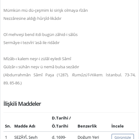
Mümkün mü dü-çeşmim ki sirişk olmaya rîzân
Nezzâresine aldığı hûrşîd-likâdır
Ol mehveşi bend itdi bugün zâhid-i sâlûs
Sermâye-i tezvîri ‘asâ ile ridâdır
Mîzâb-ı kalem neşr-i zülâl eyledi Sâmî
Gülzâr-ı sühân neşv ü nemâ bulsa sezâdır
(Abdurrahmân Sâmî Paşa (1287).
Rumûzü’l-Hikem
. İstanbul. 73-74,
89, 85-86.)
İlişkili Maddeler
D.Tarihi /
Sn.
Madde Adı
Ö.Tarihi
Benzerlik
İncele
1
SEZÂYÎ, Şeyh
d. 1699-
Doğum Yeri
Görüntüle