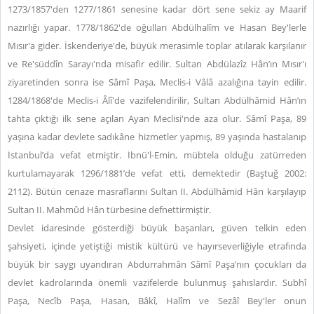
1273/1857'den 1277/1861 senesine kadar dört sene sekiz ay Maarif
nazırlığı yapar. 1778/1862'de oğulları Abdülhalîm ve Hasan Bey'lerle
Mısır'a gider. İskenderiye'de, büyük merasimle toplar atılarak karşılanır
ve Re'süddîn Sarayı'nda misafir edilir. Sultan Abdülazîz Hân’ın Mısır'ı
ziyaretinden sonra ise Sâmî Paşa, Meclis-i Vâlâ azalığına tayin edilir.
1284/1868'de Meclis-i Âlî'de vazifelendirilir, Sultan Abdülhâmid Hân’ın
tahta çıktığı ilk sene açılan Ayan Meclisi'nde aza olur. Sâmî Paşa, 89
yaşına kadar devlete sadıkâne hizmetler yapmış, 89 yaşında hastalanıp
İstanbul’da vefat etmiştir. İbnü'l-Emin, mübtela olduğu zatürreden
kurtulamayarak 1296/1881’de vefat etti, demektedir (Baştuğ 2002:
2112). Bütün cenaze masraflarını Sultan II. Abdülhâmid Hân karşılayıp
Sultan II. Mahmûd Hân türbesine defnettirmiştir.
Devlet idaresinde gösterdiği büyük başarıları, güven telkin eden
şahsiyeti, içinde yetiştiği mistik kültürü ve hayırseverliğiyle etrafında
büyük bir saygı uyandıran Abdurrahmân Sâmî Paşa’nın çocukları da
devlet kadrolarında önemli vazifelerde bulunmuş şahıslardır. Subhî
Paşa, Necîb Paşa, Hasan, Bâkî, Halîm ve Sezâî Bey'ler onun