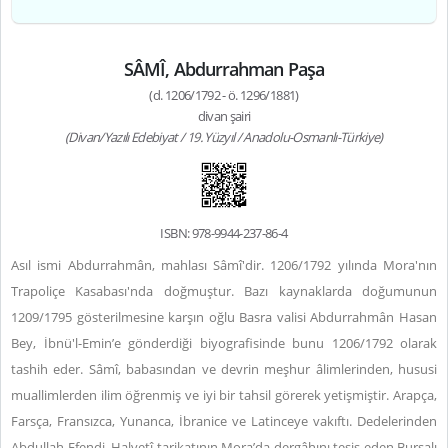
SÂMÎ, Abdurrahman Paşa
(d. 1206/1792 - ö. 1296/1881)
divan şairi
(Divan/Yazılı Edebiyat / 19. Yüzyıl / Anadolu-Osmanlı-Türkiye)
ISBN: 978-9944-237-86-4
Asıl ismi Abdurrahmân, mahlası Sâmî'dir. 1206/1792 yılında Mora'nın
Trapoliçe Kasabası'nda doğmuştur. Bazı kaynaklarda doğumunun
1209/1795 gösterilmesine karşın oğlu Basra valisi Abdurrahmân Hasan
Bey, İbnü'l-Emin’e gönderdiği biyografisinde bunu 1206/1792 olarak
tashih eder. Sâmî, babasından ve devrin meşhur âlimlerinden, hususi
muallimlerden ilim öğrenmiş ve iyi bir tahsil görerek yetişmiştir. Arapça,
Farsça, Fransızca, Yunanca, İbranice ve Latinceye vakıftı. Dedelerinden
Abdullah Efendi, Halvetî tarikatının Mora’da dergâhını tesis eden Bursalı