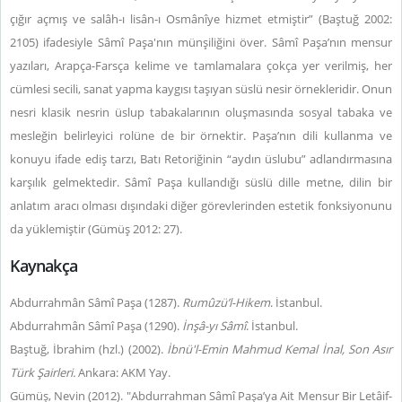
çığır açmış ve salâh-ı lisân-ı Osmânîye hizmet etmiştir” (Baştuğ 2002:
2105) ifadesiyle Sâmî Paşa'nın münşiliğini över. Sâmî Paşa’nın mensur
yazıları, Arapça-Farsça kelime ve tamlamalara çokça yer verilmiş, her
cümlesi secili, sanat yapma kaygısı taşıyan süslü nesir örnekleridir. Onun
nesri klasik nesrin üslup tabakalarının oluşmasında sosyal tabaka ve
mesleğin belirleyici rolüne de bir örnektir. Paşa’nın dili kullanma ve
konuyu ifade ediş tarzı, Batı Retoriğinin “aydın üslubu” adlandırmasına
karşılık gelmektedir. Sâmî Paşa kullandığı süslü dille metne, dilin bir
anlatım aracı olması dışındaki diğer görevlerinden estetik fonksiyonunu
da yüklemiştir (Gümüş 2012: 27).
Kaynakça
Abdurrahmân Sâmî Paşa (1287).
Rumûzü’l-Hikem
. İstanbul.
Abdurrahmân Sâmî Paşa (1290).
İnşâ-yı Sâmî
. İstanbul.
Baştuğ, İbrahim (hzl.) (2002).
İbnü'l-Emin Mahmud Kemal İnal, Son Asır
Türk Şairleri.
Ankara: AKM Yay.
Gümüş, Nevin (2012). "Abdurrahman Sâmî Paşa’ya Ait Mensur Bir Letâif-