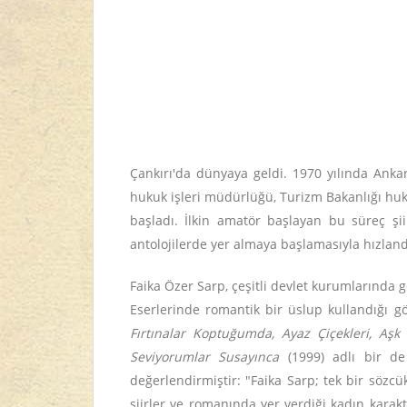
Çankırı'da dünyaya geldi. 1970 yılında Anka
hukuk işleri müdürlüğü, Turizm Bakanlığı huku
başladı. İlkin amatör başlayan bu süreç şii
antolojilerde yer almaya başlamasıyla hızland
Faika Özer Sarp, çeşitli devlet kurumlarında
Eserlerinde romantik bir üslup kullandığı gö
Fırtınalar Koptuğumda, Ayaz Çiçekleri, Aş
Seviyorumlar Susayınca
(1999) adlı bir 
değerlendirmiştir: "Faika Sarp; tek bir sözcük
şiirler ve romanında yer verdiği kadın karakt