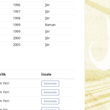
1996
Şiir
1997
Şiir
1998
Şiir
1999
Roman
1999
Şiir
2000
Şiir
2005
Şiir
rlik
İncele
 Yeri
Görüntüle
 Yeri
Görüntüle
 Yeri
Görüntüle
 Yılı
Görüntüle