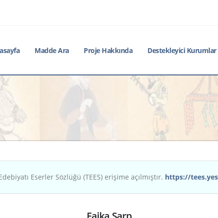
asayfa
Madde Ara
Proje Hakkında
Destekleyici Kurumlar
Edebiyatı Eserler Sözlüğü (TEES) erişime açılmıştır.
https://tees.yes
Faika Sarp