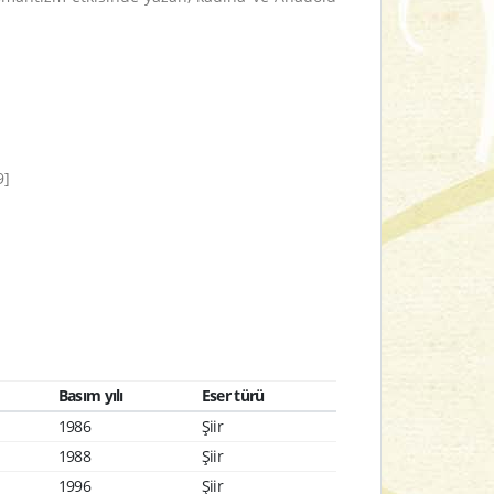
9]
Basım yılı
Eser türü
1986
Şiir
1988
Şiir
1996
Şiir