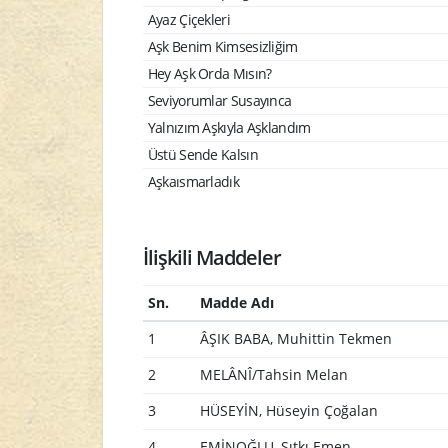
Ayaz Çiçekleri
Aşk Benim Kimsesizliğim
Hey Aşk Orda Mısın?
Seviyorumlar Susayınca
Yalnızım Aşkıyla Aşklandım
Üstü Sende Kalsın
Aşkaısmarladık
İlişkili Maddeler
Sn.
Madde Adı
1
ÂŞIK BABA, Muhittin Tekmen
2
MELÂNÎ/Tahsin Melan
3
HÜSEYİN, Hüseyin Çoğalan
4
EMİNOĞLU, Sıtkı Emen