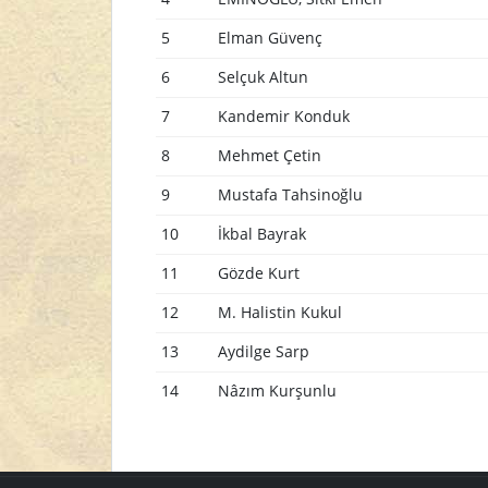
5
Elman Güvenç
6
Selçuk Altun
7
Kandemir Konduk
8
Mehmet Çetin
9
Mustafa Tahsinoğlu
10
İkbal Bayrak
11
Gözde Kurt
12
M. Halistin Kukul
13
Aydilge Sarp
14
Nâzım Kurşunlu