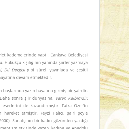
vlet kademelerinde yaptı. Çankaya Belediyesi
ü. Hukukçu kişiliğinin yanında şiirler yazmaya
i, Dil Dergisi
gibi süreli yayınlada ve çeşitli
n hayatına devam etmektedir.
başlarında yazın hayatına girmiş bir şairdir.
 Daha sonra şiir dünyasına;
Vatan Kalbimdir,
 eserlerini de kazandırmıştır. Faika Özer'in
areket etmiştir. Feyzi Halıcı, şairi şöyle
cı 2000). Sanatçının bir kadın gözünden yazdığı
i romantizm etkisinde yazan, kadına ve Anadolu