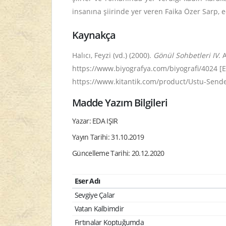
insanına şiirinde yer veren Faika Özer Sarp, 
Kaynakça
Halıcı, Feyzi (vd.) (2000).
Gönül Sohbetleri IV
. 
https://www.biyografya.com/biyografi/4024 [Er
https://www.kitantik.com/product/Ustu-Sende-
Madde Yazım Bilgileri
Yazar: EDA IŞIR
Yayın Tarihi: 31.10.2019
Güncelleme Tarihi: 20.12.2020
Eser Adı
Sevgiye Çalar
Vatan Kalbimdir
Fırtınalar Koptuğumda