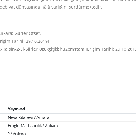
edebiyat dünyasında hâlâ varlığını sürdürmektedir.
Ankara: Gürler Ofset.
işim Tarihi: 29.10.2019]
Kalsin-2-El-Siirler_0z8kgltjkbhu2om1tam [Erişim Tarihi: 29.10.201
Yayın evi
Neva Kitabevi / Ankara
Eroğlu Matbaacılık / Ankara
? / Ankara