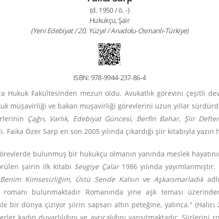
(d. 1950 / ö. -)
Hukukçu, Şair
(Yeni Edebiyat / 20. Yüzyıl / Anadolu-Osmanlı-Türkiye)
ISBN: 978-9944-237-86-4
ra Hukuk Fakültesinden mezun oldu. Avukatlık görevini çeşitli de
k müşavirliği ve bakan müşavirliği görevlerini uzun yıllar sürdürd
rlerinin
Çağrı, Varlık, Edebiyat Güncesi, Berfin Bahar, Şiir Defter
ı. Faika Özer Sarp en son 2005 yılında çıkardığı şiir kitabıyla yazı
 görevlerde bulunmuş bir hukukçu olmanın yanında meslek hayatının 
rülen şairin ilk kitabı
Sevgiye Çalar
1986 yılında yayımlanmıştır.
k Benim Kimsesizliğim, Üstü Sende Kalsın
ve
Aşkaısmarladık
adlı
de romanı bulunmaktadır
Romanında yine aşk teması üzerinden h
le bir dünya çiziyor şiirin sapsarı altın peteğine, yalınca." (Halı
erler kadın duyarlılığını ve ayrıcalığını yansıtmaktadır. Şiirlerin